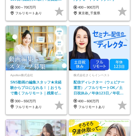
#最大1年の研修
300～700万円
400～900万円
フルリモートあり
東京都_千葉県
Apollon株式会社
株式会社さくらインベスト
SNS動画の編集スタッフ★未経
配信ディレクター（ウェビナー
験からプロになれる！｜おうち
運営）／フルリモートOK／土
で働くフルリモート｜残業ゼロ
日祝休み／年休123日／年収
で18時退勤◎
600万円可
300～550万円
400～600万円
フルリモートあり
フルリモートあり