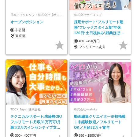
日本マイクロソフト株式会社【ポジションマッチ登録】
株式会社サイヨウブ
オープンポジション
採用サポート*フルリモート勤
務*フレックスタイム制*年休
非公開
120日*土日祝休み*残業ほぼな
東京都
し*育児中社員8割以上
400～450万円
フルリモートあり
TDCX Japan株式会社
株式会社viralinks
テクニカルサポート/未経験OK/
動画編集クリエイター※初掲載
フルリモート/月収31万円可/月
｜未経験歓迎／フルリモート
最大3万のインセンティブ支給/
OK／月給32万＋賞与
平均年齢33歳
300～400万円
350～1500万円