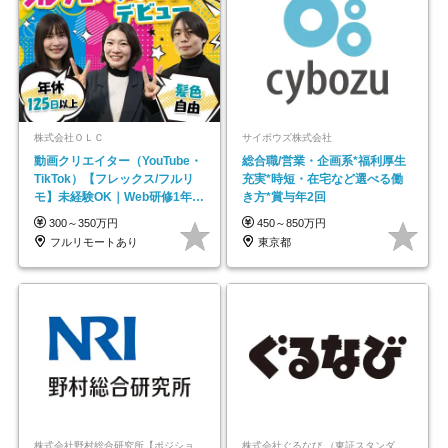
株式会社ＯＬＣ
サイボウズ株式会社
動画クリエイター（YouTube・
総合職/営業・企画系*福利厚生
TikTok）【フレックス/フルリ
充実*時短・在宅など選べる働
モ】未経験OK｜Web研修1年間
き方*賞与年2回
｜副業OK
300～350万円
450～850万円
フルリモートあり
東京都
株式会社野村総合研究所【ポジションマッチ登録】
株式会社ぐるなび （東証スタンダード上場）