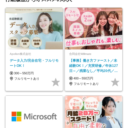
Apollon株式会社
合同会社Willmate
データ入力/完全在宅・フルリモ
【事務】働き方ファースト／未
ートOK！
経験OK！／充実研修／年休127
日～／残業なし／平均20代／リ
300～550万円
モートOK
400～550万円
フルリモートあり
フルリモートあり