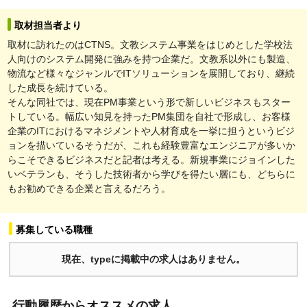
取材担当者より
取材に訪れたのはCTNS。文教システム事業をはじめとした学校法
人向けのシステム開発に強みを持つ企業だ。文教系以外にも製造、
物流など様々なジャンルでITソリューションを展開しており、継続
した成長を続けている。
そんな同社では、現在PM事業という形で新しいビジネスもスター
トしている。幅広い知見を持ったPM集団を自社で形成し、お客様
企業のITにおけるマネジメントや人材育成を一挙に担うというビジ
ョンを描いているそうだが、これも経験豊富なエンジニアが多いか
らこそできるビジネスだと記者は考える。新規事業にジョインした
いベテランも、そうした技術者から学びを得たい層にも、どちらに
もお勧めできる企業と言えるだろう。
募集している職種
現在、typeに掲載中の求人はありません。
行動履歴からオススメの求人