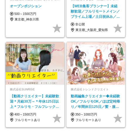
オープンポジション
【WEB集客プランナー】未経
験歓迎／フルリモートメイン／
500～1500万円
プライム上場／土日祝休み／東
東京都_神奈川県
京・大阪・名古屋
非公開
東京都_大阪府_愛知県
株式会社SUNRISE
株式会社トレンドクリエイト
【動画クリエイター】未経験歓
動画編集クリエイター◆未経験
迎＊月給30万～＊年休125日以
OK／フルリモOK／ほぼ定時帰
上＊フルリモ・フルフレックス
り／年間休日125日／髪・服・
◆10名の採用が決定◆
ネイル自由／副業OK
400～1500万円
350～1000万円
フルリモートあり
フルリモートあり