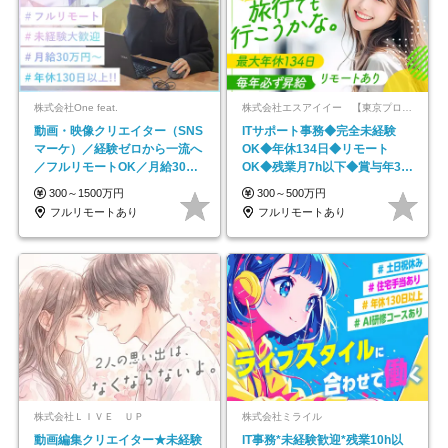
株式会社One feat.
株式会社エスアイイー 【東京プロマーケット上場】
動画・映像クリエイター（SNS
ITサポート事務◆完全未経験
マーケ）／経験ゼロから一流へ
OK◆年休134日◆リモート
／フルリモートOK／月給30万
OK◆残業月7h以下◆賞与年3回
円～／年休130日以上
◆5年目まで必ず昇給
300～1500万円
300～500万円
フルリモートあり
フルリモートあり
株式会社ＬＩＶＥ ＵＰ
株式会社ミライル
動画編集クリエイター★未経験
IT事務*未経験歓迎*残業10h以