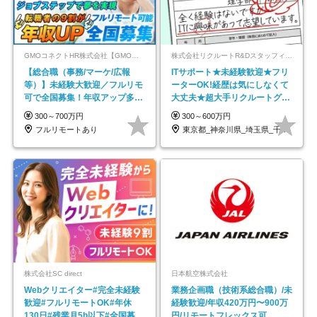
GMOコネクトHR株式会社【GMOインターネットグループ】
株式会社リクルートR&Dスタッフィング【リクルートグループ】
【総合職（事務/マーケ/広報
ITサポート★未経験歓迎★フリ
等）】未経験大歓迎／フルリモ
ーターOK!経歴は気にしなくて
可で全国募集！年収アップ多数
大丈夫★超大手リクルートグル
★年休最大130日★
ープの正社員/sg
300～700万円
300～600万円
フルリモートあり
東京都_神奈川県_埼玉県_千葉県_大阪府…
株式会社SC direct
日本航空株式会社
Webクリエイター#完全未経験
業務企画職（技術系総合職）/未
歓迎#フルリモートOK#年休
経験歓迎/年収420万円〜900万
130日#残業月5h以下#全国募集
円/リモートフレックス可