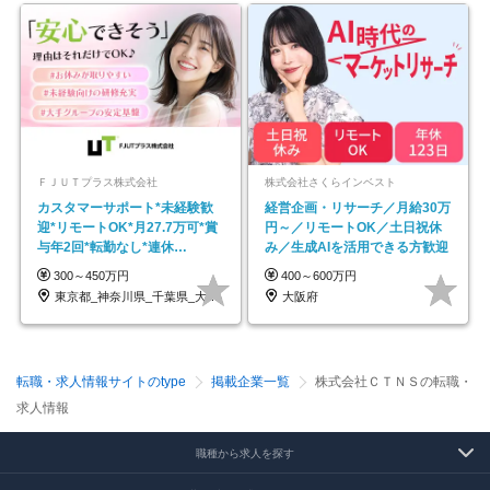
ＦＪＵＴプラス株式会社
株式会社さくらインベスト
カスタマーサポート*未経験歓
経営企画・リサーチ／月給30万
迎*リモートOK*月27.7万可*賞
円～／リモートOK／土日祝休
与年2回*転勤なし*連休
み／生成AIを活用できる方歓迎
OK/ZE010232
300～450万円
400～600万円
東京都_神奈川県_千葉県_大阪府_愛知県…
大阪府
転職・求人情報サイトのtype
掲載企業一覧
株式会社ＣＴＮＳの転職・
求人情報
職種から求人を探す