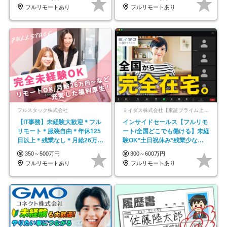
フルリモートあり
フルリモートあり
フルスタック株式会社
ミイダス株式会社【東証プライム上場パーソルグループ】
【IT事務】未経験大歓迎＊フル
インサイドセールス【フルリモ
リモート＊服装自由＊年休125
ート/全国どこでも働ける】未経
日以上＊残業なし＊月給26万円
験OK*土日祝休み*残業少なめ*
以上
在宅勤務手当あり
350～500万円
300～600万円
フルリモートあり
フルリモートあり