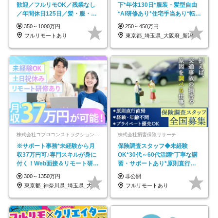
歓迎／フルリモOK／残業なし
下*年休130日*服装・髪型自由
／年間休日125日／髪・服・ネ
*AI研修あり*住宅手当あり*転勤
イル自由／研修充実で安心
なし
350～1000万円
250～450万円
フルリモートあり
東京都_埼玉県_大阪府_新潟県_福岡県
株式会社コプロコンストラクション【東証プライム上場コプロ・ホールディングス子会社】
株式会社損害保険リサーチ
※サポート事務*未経験から月
保険調査スタッフ◆未経験
収37万円可♪専門スキルが身に
OK*30代～60代活躍*丁寧な講
付く！Web面接＆リモート研修
習・サポートあり*原則直行直
も充実♪/a
帰／全国募集・業務委託
300～1350万円
非公開
東京都_神奈川県_埼玉県_大阪府_愛知県…
フルリモートあり