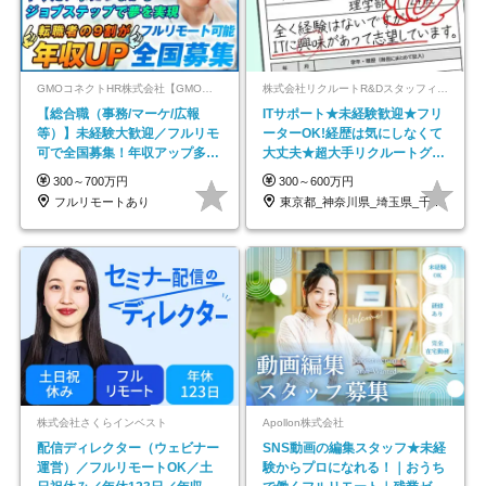
GMOコネクトHR株式会社【GMOインターネットグループ】
株式会社リクルートR&Dスタッフィング【リクルートグループ】
【総合職（事務/マーケ/広報
ITサポート★未経験歓迎★フリ
等）】未経験大歓迎／フルリモ
ーターOK!経歴は気にしなくて
可で全国募集！年収アップ多数
大丈夫★超大手リクルートグル
★年休最大130日★
ープの正社員/sg
300～700万円
300～600万円
フルリモートあり
東京都_神奈川県_埼玉県_千葉県_大阪府…
株式会社さくらインベスト
Apollon株式会社
配信ディレクター（ウェビナー
SNS動画の編集スタッフ★未経
運営）／フルリモートOK／土
験からプロになれる！｜おうち