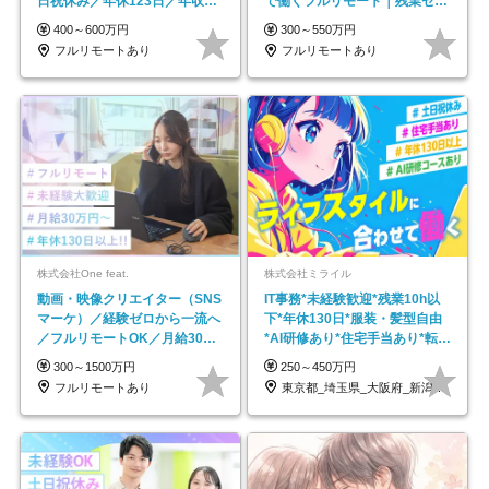
日祝休み／年休123日／年収
で働くフルリモート｜残業ゼロ
600万円可
で18時退勤◎
400～600万円
300～550万円
フルリモートあり
フルリモートあり
株式会社One feat.
株式会社ミライル
動画・映像クリエイター（SNS
IT事務*未経験歓迎*残業10h以
マーケ）／経験ゼロから一流へ
下*年休130日*服装・髪型自由
／フルリモートOK／月給30万
*AI研修あり*住宅手当あり*転勤
円～／年休130日以上
なし
300～1500万円
250～450万円
フルリモートあり
東京都_埼玉県_大阪府_新潟県_福岡県