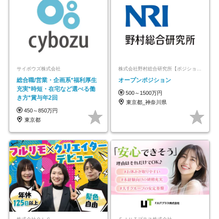
サイボウズ株式会社
株式会社野村総合研究所【ポジションマッチ登録】
総合職/営業・企画系*福利厚生
オープンポジション
充実*時短・在宅など選べる働
500～1500万円
き方*賞与年2回
東京都_神奈川県
450～850万円
東京都