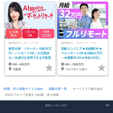
株式会社さくらインベスト
株式会社Ｃ Ａｄｄｉｔｉｏｎ
経営企画・リサーチ／月給30万
初級エンジニア★未経験OK★
円～／リモートOK／土日祝休
フルリモートOK★月給32万円
み／生成AIを活用できる方歓迎
～★残業月10h＆年休120日以
上★副業可
400～600万円
400～1500万円
大阪府
フルリモートあり
転職・求人情報サイトのtype
掲載企業一覧
オートグラス株式会社
【AGCグループ企業】の転職・求人情報
職種から求人を探す