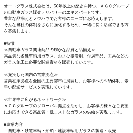
オートグラス株式会社は、50年以上の歴史を持つ、ＡＧＣグループ
の自動車ガラス販売デリバリーのエキスパートです。
豊富な品揃えとノウハウでお客様のニーズにお応えします。
そんな当社の体制をさらに強化するため、一緒に長く活躍できる方
を募集します。
■特徴
≪自動車ガラス関連商品の確かな品質と品揃え≫
高品質な各種車輌用ガラス、および接着剤、付属部品、工具などの
ガラス施工に必要な関連資材を販売しています。
≪充実した国内の営業拠点≫
営業在庫拠点を全国の主要都市に展開し、お客様への即納体制、素
早い配送サービスを実現しています。
≪世界中に広がるネットワーク≫
ＡＧＣグループのグローバル拠点を活かし、お客様の様々なご要望
にお応えできる高品質・低コストなガラスの供給を実現します。
■事業内容
・自動車・鉄道車輌・船舶・建設車輌用ガラスの製造・販売