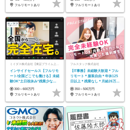
フルリモートあり
フルリモートあり
ミイダス株式会社【東証プライム上場パーソルグループ】
フルスタック株式会社
インサイドセールス【フルリモ
【IT事務】未経験大歓迎＊フル
ート/全国どこでも働ける】未経
リモート＊服装自由＊年休125
験OK*土日祝休み*残業少なめ*
日以上＊残業なし＊月給26万円
在宅勤務手当あり
以上
300～600万円
350～500万円
フルリモートあり
フルリモートあり