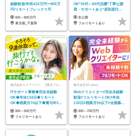
経験歓迎/年収420万円〜900万
OK*30代～60代活躍*丁寧な講
円/リモートフレックス可
習・サポートあり*原則直行直
帰／全国募集・業務委託
400～900万円
非公開
東京都_千葉県
フルリモートあり
株式会社エスアイイー 【東京プロマーケット上場】
株式会社SC direct
ITサポート事務◆完全未経験
Webクリエイター#完全未経験
OK◆年休134日◆リモート
歓迎#フルリモートOK#年休
OK◆残業月7h以下◆賞与年3回
130日#残業月5h以下#全国募集
◆5年目まで必ず昇給
#最大1年の研修
300～500万円
300～700万円
フルリモートあり
フルリモートあり