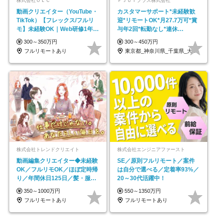
株式会社ＯＬＣ
ＦＪＵＴプラス株式会社
動画クリエイター（YouTube・
カスタマーサポート*未経験歓
TikTok）【フレックス/フルリ
迎*リモートOK*月27.7万可*賞
モ】未経験OK｜Web研修1年間
与年2回*転勤なし*連休
｜副業OK
OK/ZE010232
300～350万円
300～450万円
フルリモートあり
東京都_神奈川県_千葉県_大阪府_愛知県…
株式会社トレンドクリエイト
株式会社エンジニアファースト
動画編集クリエイター◆未経験
SE／原則フルリモート／案件
OK／フルリモOK／ほぼ定時帰
は自分で選べる／定着率93%／
り／年間休日125日／髪・服・
20～30代活躍中！
ネイル自由／副業OK
350～1000万円
550～1350万円
フルリモートあり
フルリモートあり