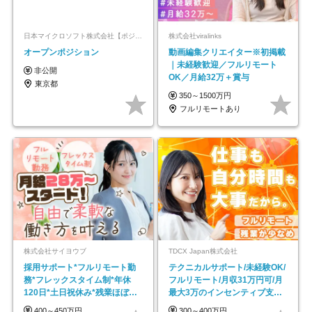
日本マイクロソフト株式会社【ポジションマッチ登録】
株式会社viralinks
オープンポジション
動画編集クリエイター※初掲載
｜未経験歓迎／フルリモート
非公開
OK／月給32万＋賞与
東京都
350～1500万円
フルリモートあり
株式会社サイヨウブ
TDCX Japan株式会社
採用サポート*フルリモート勤
テクニカルサポート/未経験OK/
務*フレックスタイム制*年休
フルリモート/月収31万円可/月
120日*土日祝休み*残業ほぼな
最大3万のインセンティブ支給/
し*育児中社員8割以上
平均年齢33歳
400～450万円
300～400万円