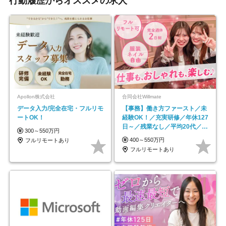
行動履歴からオススメの求人
Apollon株式会社
合同会社Willmate
データ入力/完全在宅・フルリモ
【事務】働き方ファースト／未
ートOK！
経験OK！／充実研修／年休127
日～／残業なし／平均20代／リ
300～550万円
モートOK
400～550万円
フルリモートあり
フルリモートあり