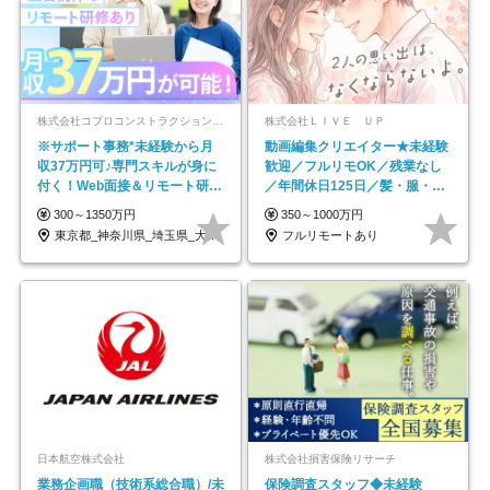
株式会社コプロコンストラクション【東証プライム上場コプロ・ホールディングス子会社】
株式会社ＬＩＶＥ ＵＰ
※サポート事務*未経験から月
動画編集クリエイター★未経験
収37万円可♪専門スキルが身に
歓迎／フルリモOK／残業なし
付く！Web面接＆リモート研修
／年間休日125日／髪・服・ネ
も充実♪/a
イル自由／研修充実で安心
300～1350万円
350～1000万円
東京都_神奈川県_埼玉県_大阪府_愛知県…
フルリモートあり
日本航空株式会社
株式会社損害保険リサーチ
業務企画職（技術系総合職）/未
保険調査スタッフ◆未経験