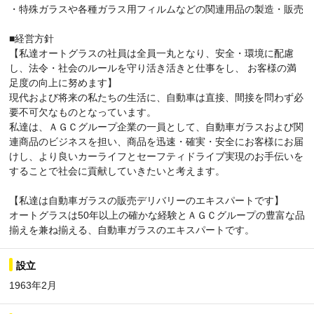
・特殊ガラスや各種ガラス用フィルムなどの関連用品の製造・販売
■経営方針
【私達オートグラスの社員は全員一丸となり、安全・環境に配慮
し、法令・社会のルールを守り活き活きと仕事をし、 お客様の満
足度の向上に努めます】
現代および将来の私たちの生活に、自動車は直接、間接を問わず必
要不可欠なものとなっています。
私達は、ＡＧＣグループ企業の一員として、自動車ガラスおよび関
連商品のビジネスを担い、商品を迅速・確実・安全にお客様にお届
けし、より良いカーライフとセーフティドライブ実現のお手伝いを
することで社会に貢献していきたいと考えます。
【私達は自動車ガラスの販売デリバリーのエキスパートです】
オートグラスは50年以上の確かな経験とＡＧＣグループの豊富な品
揃えを兼ね揃える、自動車ガラスのエキスパートです。
設立
1963年2月