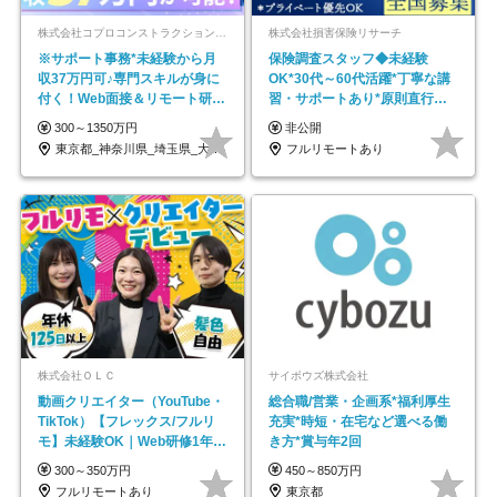
株式会社コプロコンストラクション【東証プライム上場コプロ・ホールディングス子会社】
株式会社損害保険リサーチ
※サポート事務*未経験から月
保険調査スタッフ◆未経験
収37万円可♪専門スキルが身に
OK*30代～60代活躍*丁寧な講
付く！Web面接＆リモート研修
習・サポートあり*原則直行直
も充実♪/a
帰／全国募集・業務委託
300～1350万円
非公開
東京都_神奈川県_埼玉県_大阪府_愛知県…
フルリモートあり
株式会社ＯＬＣ
サイボウズ株式会社
動画クリエイター（YouTube・
総合職/営業・企画系*福利厚生
TikTok）【フレックス/フルリ
充実*時短・在宅など選べる働
モ】未経験OK｜Web研修1年間
き方*賞与年2回
｜副業OK
300～350万円
450～850万円
フルリモートあり
東京都