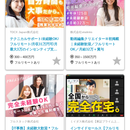
TDCX Japan株式会社
株式会社viralinks
テクニカルサポート/未経験OK/
動画編集クリエイター※初掲載
フルリモート/月収31万円可/月
｜未経験歓迎／フルリモート
最大3万のインセンティブ支給/
OK／月給32万＋賞与
平均年齢33歳
300～400万円
350～1500万円
フルリモートあり
フルリモートあり
フルスタック株式会社
ミイダス株式会社【東証プライム上場パーソルグループ】
【IT事務】未経験大歓迎＊フル
インサイドセールス【フルリモ