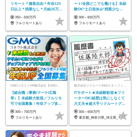
リモート＊服装自由＊年休125
ート/全国どこでも働ける】未経
日以上＊残業なし＊月給26万円
験OK*土日祝休み*残業少なめ*
以上
在宅勤務手当あり
350～500万円
300～600万円
フルリモートあり
フルリモートあり
GMOコネクトHR株式会社【GMOインターネットグループ】
株式会社リクルートR&Dスタッフィング【リクルートグループ】
【総合職（事務/マーケ/広報
ITサポート★未経験歓迎★フリ
等）】未経験大歓迎／フルリモ
ーターOK!経歴は気にしなくて
可で全国募集！年収アップ多数
大丈夫★超大手リクルートグル
★年休最大130日★
ープの正社員/sg
300～700万円
300～600万円
フルリモートあり
東京都_神奈川県_埼玉県_千葉県_大阪府…