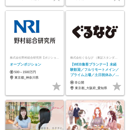
株式会社野村総合研究所【ポジションマッチ登録】
株式会社ぐるなび （東証スタンダード上場）
オープンポジション
【WEB集客プランナー】未経
験歓迎／フルリモートメイン／
500～1500万円
プライム上場／土日祝休み／東
東京都_神奈川県
京・大阪・名古屋
非公開
東京都_大阪府_愛知県