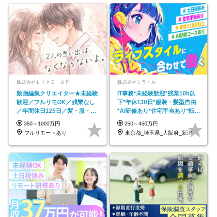
株式会社ＬＩＶＥ ＵＰ
株式会社ミライル
動画編集クリエイター★未経験
IT事務*未経験歓迎*残業10h以
歓迎／フルリモOK／残業なし
下*年休130日*服装・髪型自由
／年間休日125日／髪・服・ネ
*AI研修あり*住宅手当あり*転勤
イル自由／研修充実で安心
なし
350～1000万円
250～450万円
フルリモートあり
東京都_埼玉県_大阪府_新潟県_福岡県