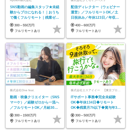
Apollon株式会社
株式会社さくらインベスト
SNS動画の編集スタッフ★未経
配信ディレクター（ウェビナー
験からプロになれる！｜おうち
運営）／フルリモートOK／土
で働くフルリモート｜残業ゼロ
日祝休み／年休123日／年収
で18時退勤◎
600万円可
300～550万円
400～600万円
フルリモートあり
フルリモートあり
株式会社One feat.
株式会社エスアイイー 【東京プロマーケット上場】
動画・映像クリエイター（SNS
ITサポート事務◆完全未経験
マーケ）／経験ゼロから一流へ
OK◆年休134日◆リモート
／フルリモートOK／月給30万
OK◆残業月7h以下◆賞与年3回
円～／年休130日以上
◆5年目まで必ず昇給
300～1500万円
300～500万円
フルリモートあり
フルリモートあり