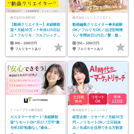
株式会社SUNRISE
株式会社トレンドクリエイト
【動画クリエイター】未経験歓
動画編集クリエイター◆未経験
迎＊月給30万～＊年休125日以
OK／フルリモOK／ほぼ定時帰
上＊フルリモ・フルフレックス
り／年間休日125日／髪・服・
◆10名の採用が決定◆
ネイル自由／副業OK
400～1500万円
350～1000万円
フルリモートあり
フルリモートあり
ＦＪＵＴプラス株式会社
株式会社さくらインベスト
カスタマーサポート*未経験歓
経営企画・リサーチ／月給30万
迎*リモートOK*月27.7万可*賞
円～／リモートOK／土日祝休
与年2回*転勤なし*連休
み／生成AIを活用できる方歓迎
OK/ZE010232