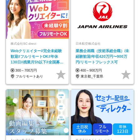
株式会社SC direct
日本航空株式会社
Webクリエイター#完全未経験
業務企画職（技術系総合職）/未
歓迎#フルリモートOK#年休
経験歓迎/年収420万円〜900万
130日#残業月5h以下#全国募集
円/リモートフレックス可
#最大1年の研修
300～700万円
400～900万円
フルリモートあり
東京都_千葉県