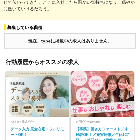
じて伝わってきた。ここに入社したら温かい気持ちになり、穏やか
に働いていけるだろう。
募集している職種
現在、typeに掲載中の求人はありません。
行動履歴からオススメの求人
Apollon株式会社
合同会社Willmate
データ入力/完全在宅・フルリモ
【事務】働き方ファースト／未
ートOK！
経験OK！／充実研修／年休127