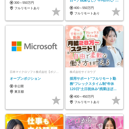
日～／残業なし／平均20代／リ
300～550万円
モートOK
400～550万円
フルリモートあり
フルリモートあり
日本マイクロソフト株式会社【ポジションマッチ登録】
株式会社サイヨウブ
オープンポジション
採用サポート*フルリモート勤
務*フレックスタイム制*年休
非公開
120日*土日祝休み*残業ほぼな
東京都
し*育児中社員8割以上
400～450万円
フルリモートあり