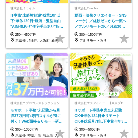
株式会社ミライル
株式会社One feat.
IT事務*未経験歓迎*残業10h以
動画・映像クリエイター（SNS
下*年休130日*服装・髪型自由
マーケ）／経験ゼロから一流へ
*AI研修あり*住宅手当あり*転勤
／フルリモートOK／月給30万
なし
円～／年休130日以上
250～450万円
300～1500万円
東京都_埼玉県_大阪府_新潟県_福岡県
フルリモートあり
株式会社コプロコンストラクション【東証プライム上場コプロ・ホールディングス子会社】
株式会社エスアイイー 【東京プロマーケット上場】
※サポート事務*未経験から月
ITサポート事務◆完全未経験
収37万円可♪専門スキルが身に
OK◆年休134日◆リモート
付く！Web面接＆リモート研修
OK◆残業月7h以下◆賞与年3回
も充実♪/a
◆5年目まで必ず昇給
300～1350万円
300～500万円
東京都_神奈川県_埼玉県_大阪府_愛知県…
フルリモートあり