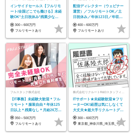
インサイドセールス【フルリモ
配信ディレクター（ウェビナー
ート/全国どこでも働ける】未経
運営）／フルリモートOK／土
験OK*土日祝休み*残業少なめ*
日祝休み／年休123日／年収
在宅勤務手当あり
600万円可
300～600万円
400～600万円
フルリモートあり
フルリモートあり
フルスタック株式会社
株式会社リクルートR&Dスタッフィング【リクルートグループ】
【IT事務】未経験大歓迎＊フル
ITサポート★未経験歓迎★フリ
リモート＊服装自由＊年休125
ーターOK!経歴は気にしなくて
日以上＊残業なし＊月給26万円
大丈夫★超大手リクルートグル
以上
ープの正社員/sg
350～500万円
300～600万円
フルリモートあり
東京都_神奈川県_埼玉県_千葉県_大阪府…