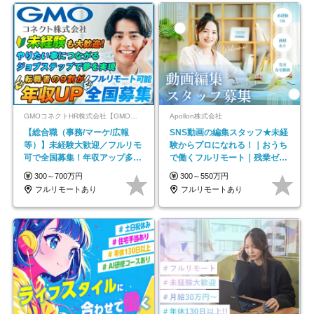
GMOコネクトHR株式会社【GMOインターネットグループ】
Apollon株式会社
【総合職（事務/マーケ/広報
SNS動画の編集スタッフ★未経
等）】未経験大歓迎／フルリモ
験からプロになれる！｜おうち
可で全国募集！年収アップ多数
で働くフルリモート｜残業ゼロ
★年休最大130日★
で18時退勤◎
300～700万円
300～550万円
フルリモートあり
フルリモートあり