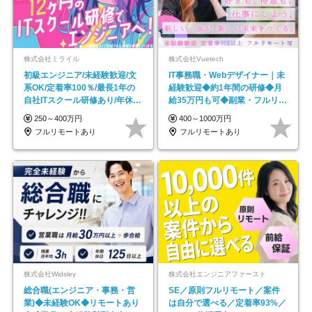
株式会社ミライル
株式会社Vuetech
初級エンジニア/未経験歓迎/文
IT事務職・Webデザイナー｜未
系OK/定着率100％/最長1年の
経験歓迎◆約1年間の研修◆月
自社ITスクール研修あり/年休
給35万円も可◆副業・フルリモ
130日
ート可◆年休126日
250～400万円
400～1000万円
フルリモートあり
フルリモートあり
株式会社Widsley
株式会社エンジニアファースト
総合職(エンジニア・事務・営
SE／原則フルリモート／案件
業)◆未経験OK◆リモートあり
は自分で選べる／定着率93%／