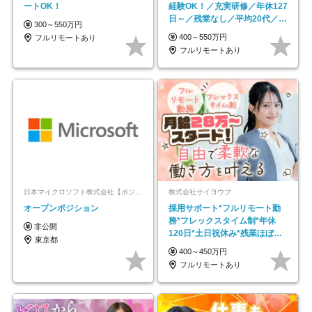
ートOK！
経験OK！／充実研修／年休127
日～／残業なし／平均20代／リ
300～550万円
モートOK
400～550万円
フルリモートあり
フルリモートあり
日本マイクロソフト株式会社【ポジションマッチ登録】
株式会社サイヨウブ
オープンポジション
採用サポート*フルリモート勤
務*フレックスタイム制*年休
非公開
120日*土日祝休み*残業ほぼな
東京都
し*育児中社員8割以上
400～450万円
フルリモートあり