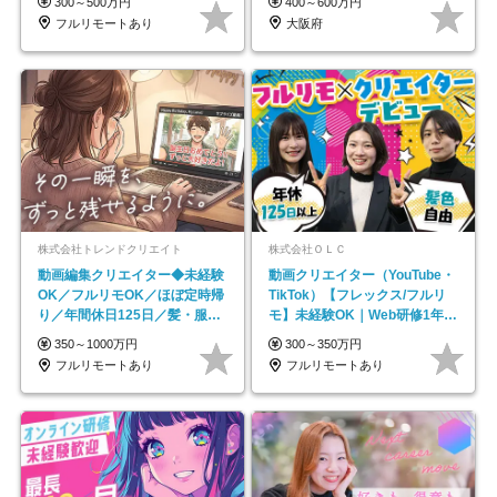
300～500万円
400～600万円
フルリモートあり
大阪府
株式会社トレンドクリエイト
株式会社ＯＬＣ
動画編集クリエイター◆未経験
動画クリエイター（YouTube・
OK／フルリモOK／ほぼ定時帰
TikTok）【フレックス/フルリ
り／年間休日125日／髪・服・
モ】未経験OK｜Web研修1年間
ネイル自由／副業OK
｜副業OK
350～1000万円
300～350万円
フルリモートあり
フルリモートあり