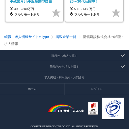
◆残業月3h◆服装髪型自由
20～30代活躍中！
400～800万円
550～1350万円
フルリモートあり
フルリモートあり
転職・求人情報サイトのtype
掲載企業一覧
新舘建設株式会社の転職・
求人情報
職種から求人を探す
勤務地から求人を探す
求人掲載・利用規約・お問合せ
ホーム
ログイン
©CAREER DESIGN CENTER CO.,LTD. .ALL RIGHTS RESERVED.