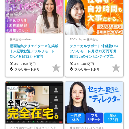
株式会社viralinks
TDCX Japan株式会社
動画編集クリエイター※初掲載
テクニカルサポート/未経験OK/
｜未経験歓迎／フルリモート
フルリモート/月収31万円可/月
OK／月給32万＋賞与
最大3万のインセンティブ支給/
平均年齢33歳
350～1500万円
300～400万円
フルリモートあり
フルリモートあり
ミイダス株式会社【東証プライム上場パーソルグループ】
株式会社さくらインベスト