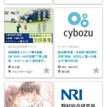
株式会社損害保険リサーチ
サイボウズ株式会社
保険調査スタッフ◆未経験
総合職/営業・企画系*福利厚生
OK*30代～60代活躍*丁寧な講
充実*時短・在宅など選べる働
習・サポートあり*原則直行直
き方*賞与年2回
帰／全国募集・業務委託
非公開
450～850万円
フルリモートあり
東京都