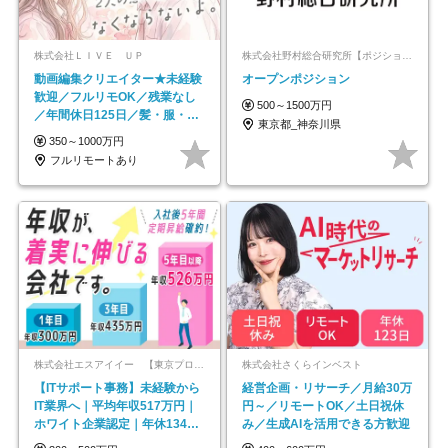
株式会社ＬＩＶＥ ＵＰ
株式会社野村総合研究所【ポジションマッチ登録】
動画編集クリエイター★未経験
オープンポジション
歓迎／フルリモOK／残業なし
500～1500万円
／年間休日125日／髪・服・ネ
東京都_神奈川県
イル自由／研修充実で安心
350～1000万円
フルリモートあり
株式会社エスアイイー 【東京プロマーケット上場】
株式会社さくらインベスト
【ITサポート事務】未経験から
経営企画・リサーチ／月給30万
IT業界へ｜平均年収517万円｜
円～／リモートOK／土日祝休
ホワイト企業認定｜年休134日
み／生成AIを活用できる方歓迎
｜リモートOK