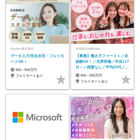
Apollon株式会社
合同会社Willmate
データ入力/完全在宅・フルリモ
【事務】働き方ファースト／未
ートOK！
経験OK！／充実研修／年休127
日～／残業なし／平均20代／リ
300～550万円
モートOK
400～550万円
フルリモートあり
フルリモートあり