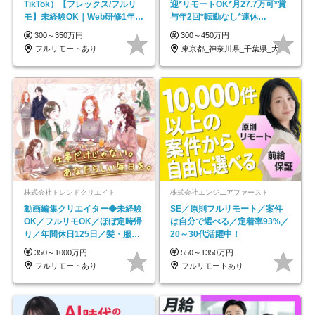
TikTok）【フレックス/フルリ
迎*リモートOK*月27.7万可*賞
モ】未経験OK｜Web研修1年間
与年2回*転勤なし*連休
｜副業OK
OK/ZE010232
300～350万円
300～450万円
フルリモートあり
東京都_神奈川県_千葉県_大阪府_愛知県…
株式会社トレンドクリエイト
株式会社エンジニアファースト
動画編集クリエイター◆未経験
SE／原則フルリモート／案件
OK／フルリモOK／ほぼ定時帰
は自分で選べる／定着率93%／
り／年間休日125日／髪・服・
20～30代活躍中！
ネイル自由／副業OK
350～1000万円
550～1350万円
フルリモートあり
フルリモートあり