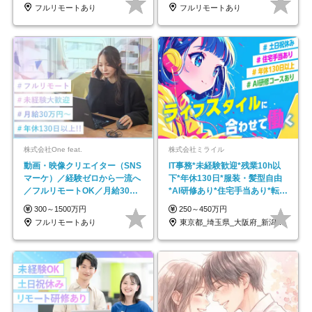
フルリモートあり
フルリモートあり
株式会社One feat.
株式会社ミライル
動画・映像クリエイター（SNS
IT事務*未経験歓迎*残業10h以
マーケ）／経験ゼロから一流へ
下*年休130日*服装・髪型自由
／フルリモートOK／月給30万
*AI研修あり*住宅手当あり*転勤
円～／年休130日以上
なし
300～1500万円
250～450万円
フルリモートあり
東京都_埼玉県_大阪府_新潟県_福岡県