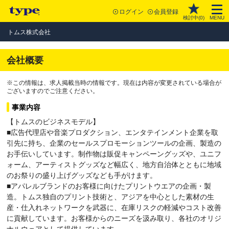
ログイン
会員登録
検討中(
0
)
MENU
トムス株式会社
会社概要
※この情報は、求人掲載当時の情報です。現在は内容が変更されている場合が
ございますのでご注意ください。
事業内容
【トムスのビジネスモデル】
■広告代理店や音楽プロダクション、エンタテインメント企業を取
引先に持ち、企業のセールスプロモーションツールの企画、製造の
お手伝いしています。制作物は販促キャンペーングッズや、ユニフ
ォーム、アーティストグッズなど幅広く、地方自治体とともに地域
のお祭りの盛り上げグッズなども手がけます。
■アパレルブランドのお客様に向けたプリントウエアの企画・製
造。トムス独自のプリント技術と、アジアを中心とした素材の生
産・仕入れネットワークを武器に、在庫リスクの軽減やコスト改善
に貢献しています。お客様からのニーズを汲み取り、各社のオリジ