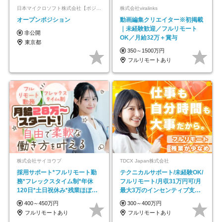
日本マイクロソフト株式会社【ポジションマッチ登録】
株式会社viralinks
オープンポジション
動画編集クリエイター※初掲載
｜未経験歓迎／フルリモート
非公開
OK／月給32万＋賞与
東京都
350～1500万円
フルリモートあり
株式会社サイヨウブ
TDCX Japan株式会社
採用サポート*フルリモート勤
テクニカルサポート/未経験OK/
務*フレックスタイム制*年休
フルリモート/月収31万円可/月
120日*土日祝休み*残業ほぼな
最大3万のインセンティブ支給/
し*育児中社員8割以上
平均年齢33歳
400～450万円
300～400万円
フルリモートあり
フルリモートあり