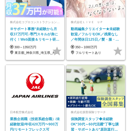
株式会社コプロコンストラクション【東証プライム上場コプロ・ホールディングス子会社】
株式会社ＬＩＶＥ ＵＰ
※サポート事務*未経験から月
動画編集クリエイター★未経験
収37万円可♪専門スキルが身に
歓迎／フルリモOK／残業なし
付く！Web面接＆リモート研修
／年間休日125日／髪・服・ネ
も充実♪/a
イル自由／研修充実で安心
300～1350万円
350～1000万円
東京都_神奈川県_埼玉県_大阪府_愛知県…
フルリモートあり
日本航空株式会社
株式会社損害保険リサーチ
業務企画職（技術系総合職）/未
保険調査スタッフ◆未経験
経験歓迎/年収420万円〜900万
OK*30代～60代活躍*丁寧な講
円/リモートフレックス可
習・サポートあり*原則直行直