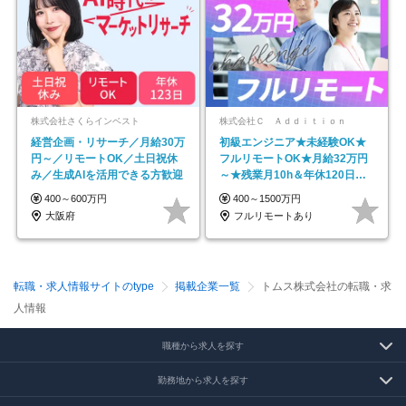
株式会社さくらインベスト
株式会社Ｃ Ａｄｄｉｔｉｏｎ
経営企画・リサーチ／月給30万
初級エンジニア★未経験OK★
円～／リモートOK／土日祝休
フルリモートOK★月給32万円
み／生成AIを活用できる方歓迎
～★残業月10h＆年休120日以
上★副業可
400～600万円
400～1500万円
大阪府
フルリモートあり
転職・求人情報サイトのtype
掲載企業一覧
トムス株式会社の転職・求
人情報
職種から求人を探す
勤務地から求人を探す