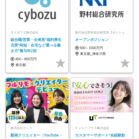
サイボウズ株式会社
株式会社野村総合研究所【ポジションマッチ登録】
総合職/営業・企画系*福利厚生
オープンポジション
充実*時短・在宅など選べる働
500～1500万円
き方*賞与年2回
東京都_神奈川県
450～850万円
東京都
株式会社ＯＬＣ
ＦＪＵＴプラス株式会社
動画クリエイター（YouTube・
カスタマーサポート*未経験歓