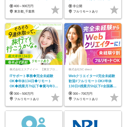
帰／全国募集・業務委託
400～900万円
非公開
東京都_千葉県
フルリモートあり
株式会社エスアイイー 【東京プロマーケット上場】
株式会社SC direct
ITサポート事務◆完全未経験
Webクリエイター#完全未経験
OK◆年休134日◆リモート
歓迎#フルリモートOK#年休
OK◆残業月7h以下◆賞与年3回
130日#残業月5h以下#全国募集
◆5年目まで必ず昇給
#最大1年の研修
300～500万円
300～700万円
フルリモートあり
フルリモートあり