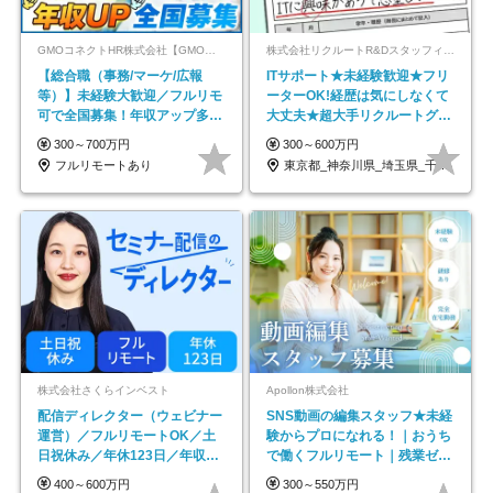
GMOコネクトHR株式会社【GMOインターネットグループ】
株式会社リクルートR&Dスタッフィング【リクルートグループ】
【総合職（事務/マーケ/広報
ITサポート★未経験歓迎★フリ
等）】未経験大歓迎／フルリモ
ーターOK!経歴は気にしなくて
可で全国募集！年収アップ多数
大丈夫★超大手リクルートグル
★年休最大130日★
ープの正社員/sg
300～700万円
300～600万円
フルリモートあり
東京都_神奈川県_埼玉県_千葉県_大阪府…
株式会社さくらインベスト
Apollon株式会社
配信ディレクター（ウェビナー
SNS動画の編集スタッフ★未経
運営）／フルリモートOK／土
験からプロになれる！｜おうち
日祝休み／年休123日／年収
で働くフルリモート｜残業ゼロ
600万円可
で18時退勤◎
400～600万円
300～550万円