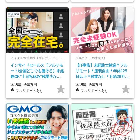
ミイダス株式会社【東証プライム上場パーソルグループ】
フルスタック株式会社
インサイドセールス【フルリモ
【IT事務】未経験大歓迎＊フル
ート/全国どこでも働ける】未経
リモート＊服装自由＊年休125
験OK*土日祝休み*残業少なめ*
日以上＊残業なし＊月給26万円
在宅勤務手当あり
以上
300～600万円
350～500万円
フルリモートあり
フルリモートあり