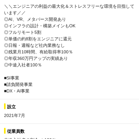
＼＼エンジニアの利益の最大化＆ストレスフリーな環境を目指して
います／／
◎AI、VR、メタバース開発あり
◎インフラの設計・構築メインもOK
◎フルリモート5割
◎単価の約8割をエンジニアに還元
◎日報・週報など社内業務なし
◎残業月10時間、有給取得率100％
◎年収360万円アップの実績あり
◎中途入社者100％
■SI事業
■請負開発事業
■DX・AI事業
設立
2021年7月
従業員数