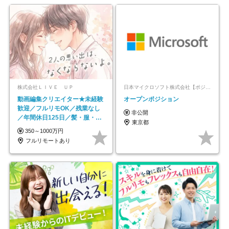
株式会社ＬＩＶＥ ＵＰ
日本マイクロソフト株式会社【ポジションマッチ登録】
動画編集クリエイター★未経験
オープンポジション
歓迎／フルリモOK／残業なし
非公開
／年間休日125日／髪・服・ネ
東京都
イル自由／研修充実で安心
350～1000万円
フルリモートあり