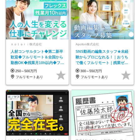
ｎｏｔａｒｉ株式会社
Apollon株式会社
人材コンサルタント◆第二新卒
SNS動画の編集スタッフ★未経
歓迎◆フルリモート＆全国から
験からプロになれる！｜おうち
勤務OK◆残業月10h以内◆フレ
で働くフルリモート｜残業ゼロ
ックス制
で18時退勤◎
250～500万円
300～550万円
フルリモートあり
フルリモートあり