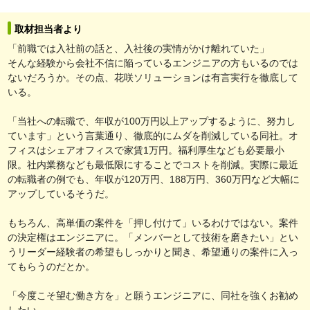
取材担当者より
「前職では入社前の話と、入社後の実情がかけ離れていた」
そんな経験から会社不信に陥っているエンジニアの方もいるのでは
ないだろうか。その点、花咲ソリューションは有言実行を徹底して
いる。
「当社への転職で、年収が100万円以上アップするように、努力し
ています」という言葉通り、徹底的にムダを削減している同社。オ
フィスはシェアオフィスで家賃1万円。福利厚生なども必要最小
限。社内業務なども最低限にすることでコストを削減。実際に最近
の転職者の例でも、年収が120万円、188万円、360万円など大幅に
アップしているそうだ。
もちろん、高単価の案件を「押し付けて」いるわけではない。案件
の決定権はエンジニアに。「メンバーとして技術を磨きたい」とい
うリーダー経験者の希望もしっかりと聞き、希望通りの案件に入っ
てもらうのだとか。
「今度こそ望む働き方を」と願うエンジニアに、同社を強くお勧め
したい。