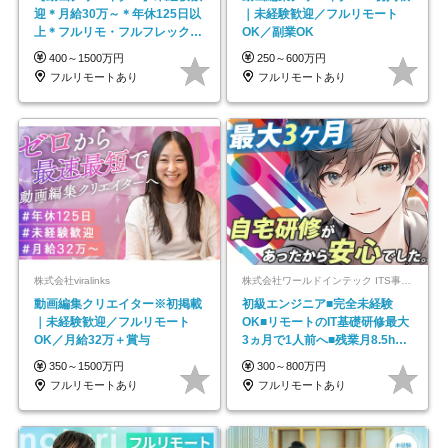
迎＊月給30万～＊年休125日以
｜未経験歓迎／フルリモート
上＊フルリモ・フルフレックス
OK／副業OK
◆10名の採用が決定◆
400～1500万円
250～600万円
フルリモートあり
フルリモートあり
株式会社viralinks
株式会社ワールドインテック ITS事業部【東証プライム上場グループ】
動画編集クリエイター※初掲載
初級エンジニア■完全未経験
｜未経験歓迎／フルリモート
OK■リモートのIT基礎研修最大
OK／月給32万＋賞与
3ヵ月で1人前へ■残業月8.5h■
安定基盤/STR
350～1500万円
300～800万円
フルリモートあり
フルリモートあり