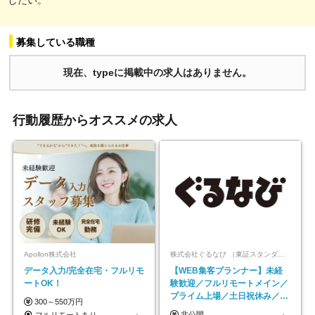
募集している職種
現在、typeに掲載中の求人はありません。
行動履歴からオススメの求人
Apollon株式会社
株式会社ぐるなび （東証スタンダード上場）
データ入力/完全在宅・フルリモ
【WEB集客プランナー】未経
ートOK！
験歓迎／フルリモートメイン／
プライム上場／土日祝休み／東
300～550万円
京・大阪・名古屋
非公開
フルリモートあり