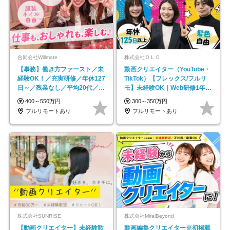
合同会社Willmate
株式会社ＯＬＣ
【事務】働き方ファースト／未
動画クリエイター（YouTube・
経験OK！／充実研修／年休127
TikTok）【フレックス/フルリ
日～／残業なし／平均20代／リ
モ】未経験OK｜Web研修1年間
モートOK
｜副業OK
400～550万円
300～350万円
フルリモートあり
フルリモートあり
株式会社SUNRISE
株式会社MiraiBeyond
【動画クリエイター】未経験歓
動画編集クリエイター※初掲載