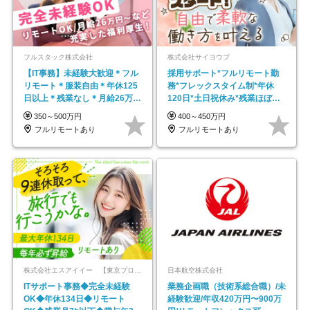
フルスタック株式会社
株式会社サイヨウブ
【IT事務】未経験大歓迎＊フル
採用サポート*フルリモート勤
リモート＊服装自由＊年休125
務*フレックスタイム制*年休
日以上＊残業なし＊月給26万円
120日*土日祝休み*残業ほぼな
以上
し*育児中社員8割以上
350～500万円
400～450万円
フルリモートあり
フルリモートあり
株式会社エスアイイー 【東京プロマーケット上場】
日本航空株式会社
ITサポート事務◆完全未経験
業務企画職（技術系総合職）/未
OK◆年休134日◆リモート
経験歓迎/年収420万円〜900万