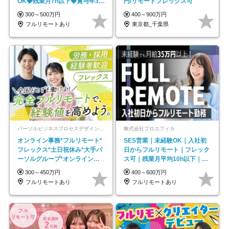
OK◆残業月7h以下◆賞与年3回
円/リモートフレックス可
◆5年目まで必ず昇給
300～500万円
400～900万円
フルリモートあり
東京都_千葉県
パーソルビジネスプロセスデザイン株式会社 事業開発本部
株式会社プロエフィカ
オンライン事務*フルリモート*
SES営業｜未経験OK｜入社初
フレックス*土日祝休み*大手パ
日からフルリモート｜フレック
ーソルグループ*オンライン面
ス可｜残業月平均10h以下｜事
接*30～40代活躍中
業立ち上げメンバー
300～450万円
400～600万円
フルリモートあり
フルリモートあり