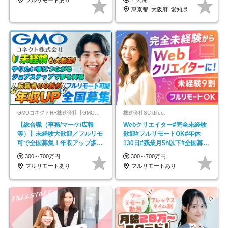
東京都_大阪府_愛知県
GMOコネクトHR株式会社【GMOインターネットグループ】
株式会社SC direct
【総合職（事務/マーケ/広報
Webクリエイター#完全未経験
等）】未経験大歓迎／フルリモ
歓迎#フルリモートOK#年休
可で全国募集！年収アップ多数
130日#残業月5h以下#全国募集
★年休最大130日★
#最大1年の研修
300～700万円
300～700万円
フルリモートあり
フルリモートあり