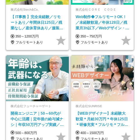
株式会社Stech&Co.
株式会社ＣＯＲＥ ＣＯＤＥ
【 IT事務 】完全未経験／リモ
Web制作◆フルリモートOK！
ートあり／年間休日125日／残
／未経験歓迎／年休128日／残
業なし／産休育休あり／服装・
業月3h以下／Webデザイン・
髪型自由／毎年昇給
ECサイトやHP制作
350～1200万円
350～750万円
フルリモートあり
フルリモートあり
株式会社フューチャーゲート
株式会社SUNRISE
開発エンジニア｜50～60代が
【WEBデザイナー】未経験大
中心に活躍｜定年後の給与減ナ
歓迎＊月給30万円＊年休125日
シ｜年収50万円アップ実績／昇
＊研修充実＊フルリモ＊フルフ
給率92％（直近3年）
レックス＊
500～800万円
400～1500万円
フルリモートあり
フルリモートあり