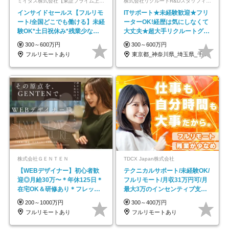
ミイダス株式会社【東証プライム上場パーソルグループ】
株式会社リクルートR&Dスタッフィング【リクルートグループ】
インサイドセールス【フルリモ
ITサポート★未経験歓迎★フリ
ート/全国どこでも働ける】未経
ーターOK!経歴は気にしなくて
験OK*土日祝休み*残業少なめ*
大丈夫★超大手リクルートグル
在宅勤務手当あり
ープの正社員/sg
300～600万円
300～600万円
フルリモートあり
東京都_神奈川県_埼玉県_千葉県_大阪府…
株式会社ＧＥＮＴＥＮ
TDCX Japan株式会社
【WEBデザイナー】初⼼者歓
テクニカルサポート/未経験OK/
迎◎⽉給30万〜＊年休125⽇＊
フルリモート/月収31万円可/月
在宅OK＆研修あり＊フレック
最大3万のインセンティブ支給/
ス
平均年齢33歳
200～1000万円
300～400万円
フルリモートあり
フルリモートあり