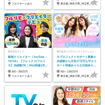
フルリモートあり
東京都_神奈川県_埼玉県_千葉県_大阪府…
株式会社ＯＬＣ
株式会社コプロコンストラクション【東証プライム上場コプロ・ホールディングス子会社】
動画クリエイター（YouTube・
※プロジェクトサポート事務☆
TikTok）【フレックス/フルリ
未経験から月収37万円も可☆リ
モ】未経験OK｜Web研修1年間
モート研修あり☆土日祝休☆20
｜副業OK
代～30代活躍/b
300～350万円
300～1350万円
フルリモートあり
東京都_神奈川県_埼玉県_大阪府_愛知県…