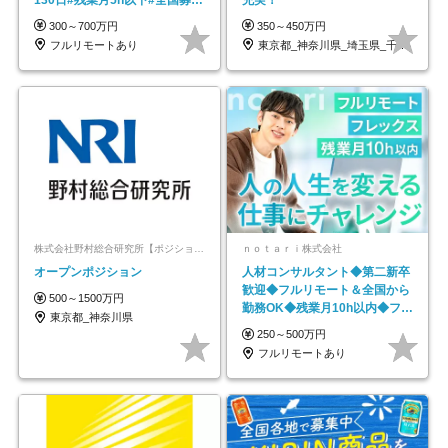
#最大1年の研修
300～700万円
350～450万円
フルリモートあり
東京都_神奈川県_埼玉県_千葉県_大阪府…
株式会社野村総合研究所【ポジションマッチ登録】
ｎｏｔａｒｉ株式会社
オープンポジション
人材コンサルタント◆第二新卒
歓迎◆フルリモート＆全国から
500～1500万円
勤務OK◆残業月10h以内◆フレ
東京都_神奈川県
ックス制
250～500万円
フルリモートあり