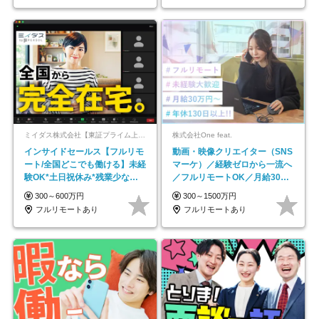
ミイダス株式会社【東証プライム上場パーソルグループ】
株式会社One feat.
インサイドセールス【フルリモ
動画・映像クリエイター（SNS
ート/全国どこでも働ける】未経
マーケ）／経験ゼロから一流へ
験OK*土日祝休み*残業少なめ*
／フルリモートOK／月給30万
在宅勤務手当あり
円～／年休130日以上
300～600万円
300～1500万円
フルリモートあり
フルリモートあり