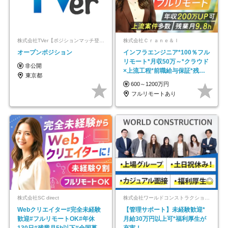
株式会社TVer【ポジションマッチ登録】
株式会社Ｃｒａｎｅ＆Ｉ
オープンポジション
インフラエンジニア*100％フル
リモート*月収50万～*クラウド
非公開
×上流工程*前職給与保証*残業
東京都
月9.8h
600～1200万円
フルリモートあり
株式会社SC direct
株式会社ワールドコンストラクション 【東証一部】 (ワールドホールディングス・グループ)
Webクリエイター#完全未経験
【管理サポート】未経験歓迎*
歓迎#フルリモートOK#年休
月給30万円以上可*福利厚生が
130日#残業月5h以下#全国募集
充実！