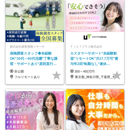
株式会社損害保険リサーチ
ＦＪＵＴプラス株式会社
保険調査スタッフ◆未経験
カスタマーサポート*未経験歓
OK*30代～60代活躍*丁寧な講
迎*リモートOK*月27.7万可*賞
習・サポートあり*原則直行直
与年2回*転勤なし*連休
帰／全国募集・業務委託
OK/ZE010232
非公開
300～450万円
フルリモートあり
東京都_神奈川県_千葉県_大阪府_愛知県…