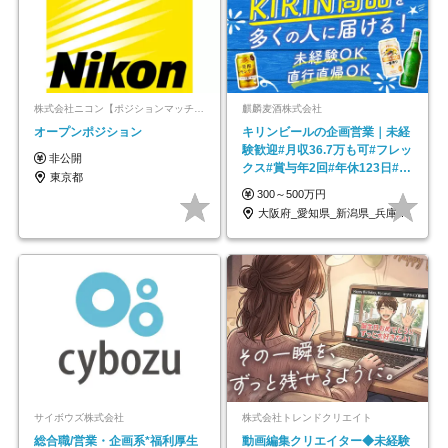
株式会社ニコン【ポジションマッチ登録】
麒麟麦酒株式会社
オープンポジション
キリンビールの企画営業｜未経
験歓迎#月収36.7万も可#フレッ
非公開
クス#賞与年2回#年休123日#完
東京都
全週休2日制
300～500万円
大阪府_愛知県_新潟県_兵庫県_福岡県
サイボウズ株式会社
株式会社トレンドクリエイト
総合職/営業・企画系*福利厚生
動画編集クリエイター◆未経験