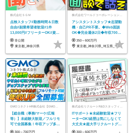
株式会社ＳＧＭ
株式会社ワールドコーポレーション 採用事業部【上場グループ】
点検スタッフ#勤務時間＆日数
アシスタントスタッフ★志望動
自由#副業希望者歓迎#1件
機・自己PR不要。◆Web面談
13,000円#フリーターOK#資格
OK◆完全週休2日◆年収700万
スキル不要
円可/p13
非公開
350～600万円
東京都_神奈川県
東京都_神奈川県_埼玉県_千葉県_大阪府…
GMOコネクトHR株式会社【GMOインターネットグループ】
株式会社リクルートR&Dスタッフィング【リクルートグループ】
【総合職（事務/マーケ/広報
ITサポート★未経験歓迎★フリ
等）】未経験大歓迎／フルリモ
ーターOK!経歴は気にしなくて
可で全国募集！年収アップ多数
大丈夫★超大手リクルートグル
★年休最大130日★
ープの正社員/sg
300～700万円
300～600万円