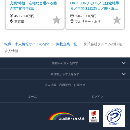
充実*時短・在宅など選べる働
OK／フルリモOK／ほぼ定時帰
き方*賞与年2回
り／年間休日125日／髪・服・
ネイル自由／副業OK
450～850万円
350～1000万円
東京都
フルリモートあり
転職・求人情報サイトのtype
掲載企業一覧
株式会社クルコムの転職・
求人情報
職種から求人を探す
勤務地から求人を探す
求人掲載・利用規約・お問合せ
ホーム
ログイン