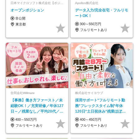
日本マイクロソフト株式会社【ポジションマッチ登録】
Apollon株式会社
オープンポジション
データ入力/完全在宅・フルリモ
ートOK！
非公開
300～550万円
東京都
フルリモートあり
合同会社Willmate
株式会社サイヨウブ
【事務】働き方ファースト／未
採用サポート*フルリモート勤
経験OK！／充実研修／年休127
務*フレックスタイム制*年休
日～／残業なし／平均20代／リ
120日*土日祝休み*残業ほぼな
モートOK
し*育児中社員8割以上
400～550万円
400～450万円
フルリモートあり
フルリモートあり