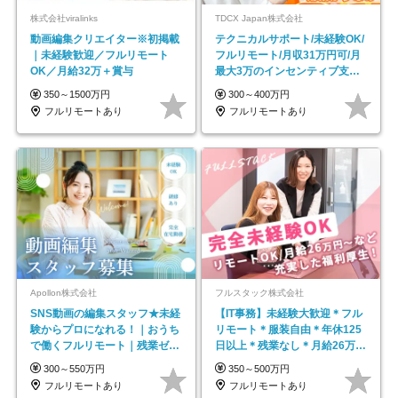
株式会社viralinks
TDCX Japan株式会社
動画編集クリエイター※初掲載
テクニカルサポート/未経験OK/
｜未経験歓迎／フルリモート
フルリモート/月収31万円可/月
OK／月給32万＋賞与
最大3万のインセンティブ支給/
平均年齢33歳
350～1500万円
300～400万円
フルリモートあり
フルリモートあり
Apollon株式会社
フルスタック株式会社
SNS動画の編集スタッフ★未経
【IT事務】未経験大歓迎＊フル
験からプロになれる！｜おうち
リモート＊服装自由＊年休125
で働くフルリモート｜残業ゼロ
日以上＊残業なし＊月給26万円
で18時退勤◎
以上
300～550万円
350～500万円
フルリモートあり
フルリモートあり