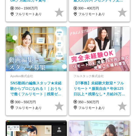
OK／月給32万＋賞与
最大3万のインセンティブ支給/
平均年齢33歳
350～1500万円
300～400万円
フルリモートあり
フルリモートあり
Apollon株式会社
フルスタック株式会社
SNS動画の編集スタッフ★未経
【IT事務】未経験大歓迎＊フル
験からプロになれる！｜おうち
リモート＊服装自由＊年休125
で働くフルリモート｜残業ゼロ
日以上＊残業なし＊月給26万円
で18時退勤◎
以上
300～550万円
350～500万円
フルリモートあり
フルリモートあり