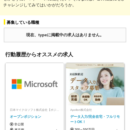
チャレンジしてみてはいかがだろうか。
募集している職種
現在、typeに掲載中の求人はありません。
行動履歴からオススメの求人
日本マイクロソフト株式会社【ポジションマッチ登録】
Apollon株式会社
オープンポジション
データ入力/完全在宅・フルリモ
ートOK！
非公開
300～550万円
東京都