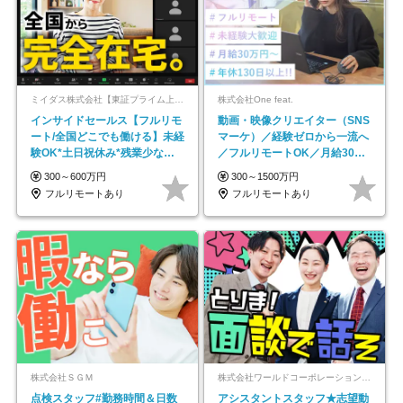
ミイダス株式会社【東証プライム上場パーソルグループ】
株式会社One feat.
インサイドセールス【フルリモ
動画・映像クリエイター（SNS
ート/全国どこでも働ける】未経
マーケ）／経験ゼロから一流へ
験OK*土日祝休み*残業少なめ*
／フルリモートOK／月給30万
在宅勤務手当あり
円～／年休130日以上
300～600万円
300～1500万円
フルリモートあり
フルリモートあり
株式会社ＳＧＭ
株式会社ワールドコーポレーション 採用事業部【上場グループ】
点検スタッフ#勤務時間＆日数
アシスタントスタッフ★志望動