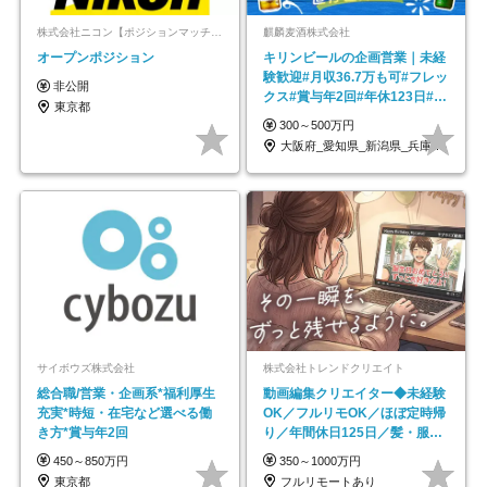
株式会社ニコン【ポジションマッチ登録】
麒麟麦酒株式会社
オープンポジション
キリンビールの企画営業｜未経
験歓迎#月収36.7万も可#フレッ
非公開
クス#賞与年2回#年休123日#完
東京都
全週休2日制
300～500万円
大阪府_愛知県_新潟県_兵庫県_福岡県
サイボウズ株式会社
株式会社トレンドクリエイト
総合職/営業・企画系*福利厚生
動画編集クリエイター◆未経験
充実*時短・在宅など選べる働
OK／フルリモOK／ほぼ定時帰
き方*賞与年2回
り／年間休日125日／髪・服・
ネイル自由／副業OK
450～850万円
350～1000万円
東京都
フルリモートあり