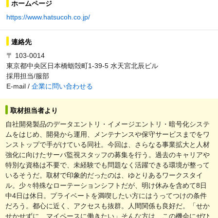
ホームページ
https://www.hatsucoh.co.jp/
連絡先
〒 103-0014
東京都中央区日本橋蛎殻町1-39-5 水天宮北辰ビル
採用担当/服部
E-mail /
企業に問い合わせる
取材担当者より
自社開発製品のデータエントリ・イメージエントリ・暗号化システ
ムをはじめ、開発から運用、メンテナンスや保守サービスまでをワ
ンストップで手がけている同社。今回は、さらなる事業拡大と人材
強化に向けたサーバ監視スタッフの募集を行う。過去のキャリアや
特別な資格は不要で、未経験でも問題なく活躍できる環境が整って
いるそうだ。取材で印象的だったのは、ゆとりあるワークスタイ
ル。少々特殊なローテーションシフトだが、明け休みを含めて8日
中4日は休日。プライベートを満喫したい方にはうってつけの条件
だろう。都心に近く、アクセスも抜群。人間関係も良好だ。「せか
せかせずに、マイペースに働きたい」そんな方は、この機会にぜひ