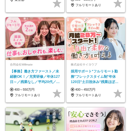
フルリモートあり
合同会社Willmate
株式会社サイヨウブ
【事務】働き方ファースト／未
採用サポート*フルリモート勤
経験OK！／充実研修／年休127
務*フレックスタイム制*年休
日～／残業なし／平均20代／リ
120日*土日祝休み*残業ほぼな
モートOK
し*育児中社員8割以上
400～550万円
400～450万円
フルリモートあり
フルリモートあり