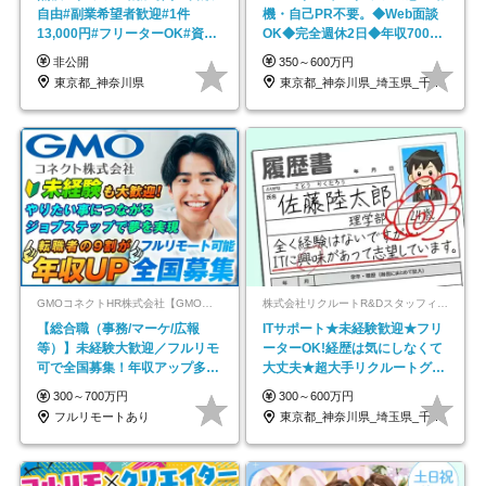
自由#副業希望者歓迎#1件
機・自己PR不要。◆Web面談
13,000円#フリーターOK#資格
OK◆完全週休2日◆年収700万
スキル不要
円可/p13
非公開
350～600万円
東京都_神奈川県
東京都_神奈川県_埼玉県_千葉県_大阪府…
GMOコネクトHR株式会社【GMOインターネットグループ】
株式会社リクルートR&Dスタッフィング【リクルートグループ】
【総合職（事務/マーケ/広報
ITサポート★未経験歓迎★フリ
等）】未経験大歓迎／フルリモ
ーターOK!経歴は気にしなくて
可で全国募集！年収アップ多数
大丈夫★超大手リクルートグル
★年休最大130日★
ープの正社員/sg
300～700万円
300～600万円
フルリモートあり
東京都_神奈川県_埼玉県_千葉県_大阪府…