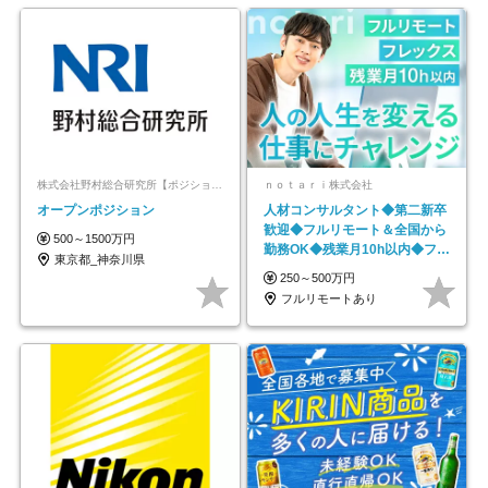
株式会社野村総合研究所【ポジションマッチ登録】
ｎｏｔａｒｉ株式会社
オープンポジション
人材コンサルタント◆第二新卒
歓迎◆フルリモート＆全国から
500～1500万円
勤務OK◆残業月10h以内◆フレ
東京都_神奈川県
ックス制
250～500万円
フルリモートあり