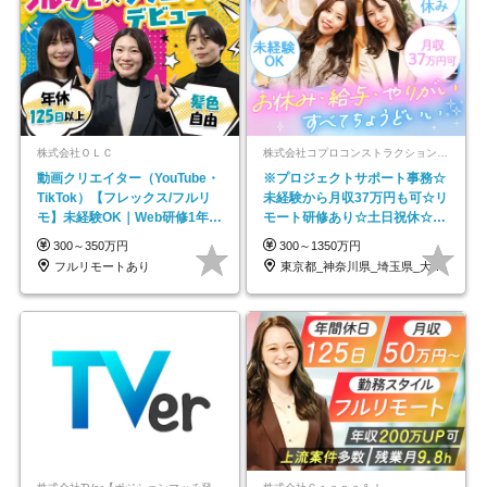
株式会社ＯＬＣ
株式会社コプロコンストラクション【東証プライム上場コプロ・ホールディングス子会社】
動画クリエイター（YouTube・
※プロジェクトサポート事務☆
TikTok）【フレックス/フルリ
未経験から月収37万円も可☆リ
モ】未経験OK｜Web研修1年間
モート研修あり☆土日祝休☆20
｜副業OK
代～30代活躍/b
300～350万円
300～1350万円
フルリモートあり
東京都_神奈川県_埼玉県_大阪府_愛知県…