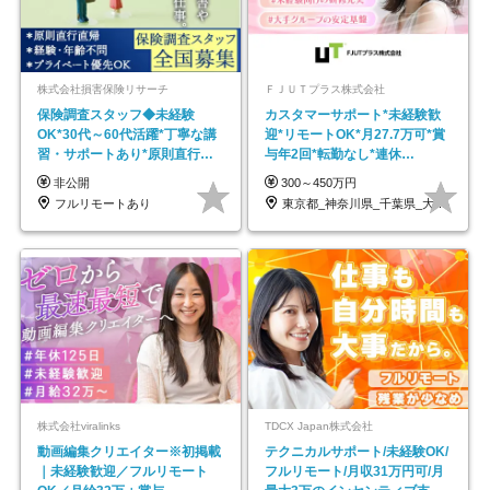
株式会社損害保険リサーチ
ＦＪＵＴプラス株式会社
保険調査スタッフ◆未経験
カスタマーサポート*未経験歓
OK*30代～60代活躍*丁寧な講
迎*リモートOK*月27.7万可*賞
習・サポートあり*原則直行直
与年2回*転勤なし*連休
帰／全国募集・業務委託
OK/ZE010232
非公開
300～450万円
フルリモートあり
東京都_神奈川県_千葉県_大阪府_愛知県…
株式会社viralinks
TDCX Japan株式会社
動画編集クリエイター※初掲載
テクニカルサポート/未経験OK/
｜未経験歓迎／フルリモート
フルリモート/月収31万円可/月