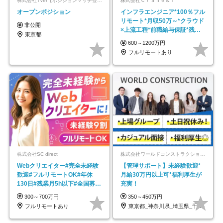
株式会社TVer【ポジションマッチ登録】
株式会社Ｃｒａｎｅ＆Ｉ
オープンポジション
インフラエンジニア*100％フル
リモート*月収50万～*クラウド
非公開
×上流工程*前職給与保証*残業
東京都
月9.8h
600～1200万円
フルリモートあり
株式会社SC direct
株式会社ワールドコンストラクション 【東証一部】 (ワールドホールディングス・グループ)
Webクリエイター#完全未経験
【管理サポート】未経験歓迎*
歓迎#フルリモートOK#年休
月給30万円以上可*福利厚生が
130日#残業月5h以下#全国募集
充実！
#最大1年の研修
300～700万円
350～450万円
フルリモートあり
東京都_神奈川県_埼玉県_千葉県_大阪府…