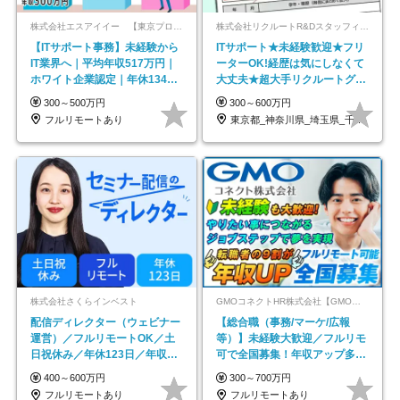
株式会社エスアイイー 【東京プロマーケット上場】
株式会社リクルートR&Dスタッフィング【リクルートグループ】
【ITサポート事務】未経験から
ITサポート★未経験歓迎★フリ
IT業界へ｜平均年収517万円｜
ーターOK!経歴は気にしなくて
ホワイト企業認定｜年休134日
大丈夫★超大手リクルートグル
｜リモートOK
ープの正社員/sg
300～500万円
300～600万円
フルリモートあり
東京都_神奈川県_埼玉県_千葉県_大阪府…
株式会社さくらインベスト
GMOコネクトHR株式会社【GMOインターネットグループ】
配信ディレクター（ウェビナー
【総合職（事務/マーケ/広報
運営）／フルリモートOK／土
等）】未経験大歓迎／フルリモ
日祝休み／年休123日／年収
可で全国募集！年収アップ多数
600万円可
★年休最大130日★
400～600万円
300～700万円
フルリモートあり
フルリモートあり