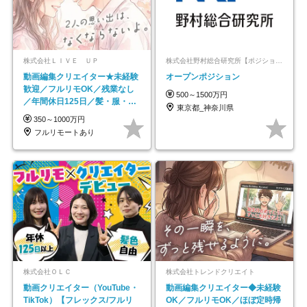
株式会社ＬＩＶＥ ＵＰ
株式会社野村総合研究所【ポジションマッチ登録】
動画編集クリエイター★未経験
オープンポジション
歓迎／フルリモOK／残業なし
500～1500万円
／年間休日125日／髪・服・ネ
東京都_神奈川県
イル自由／研修充実で安心
350～1000万円
フルリモートあり
株式会社ＯＬＣ
株式会社トレンドクリエイト
動画クリエイター（YouTube・
動画編集クリエイター◆未経験
TikTok）【フレックス/フルリ
OK／フルリモOK／ほぼ定時帰