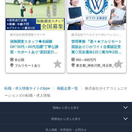
株式会社損害保険リサーチ
株式会社ワールドコーポレーション 採用事業部【上場グループ】
保険調査スタッフ◆未経験
管理事務 『楽々★フルリモート
OK*30代～60代活躍*丁寧な講
面談あり◇ホワイト企業認定受
習・サポートあり*原則直行直
賞◇完全週休2日◇賞与年2回
帰／全国募集・業務委託
/p13
非公開
350～600万円
フルリモートあり
東京都_神奈川県_埼玉県_千葉県_大阪府…
転職・求人情報サイトのtype
掲載企業一覧
株式会社ガイアコミュニケ
ーションズの転職・求人情報
職種から求人を探す
勤務地から求人を探す
求人掲載・利用規約・お問合せ