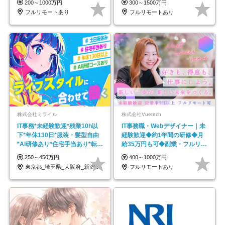
200～1000万円
300～1500万円
フルリモートあり
フルリモートあり
株式会社ミライル
株式会社Vuetech
IT事務*未経験歓迎*残業10h以
IT事務職・Webデザイナー｜未
下*年休130日*服装・髪型自由
経験歓迎◆約1年間の研修◆月
*AI研修あり*住宅手当あり*転勤
給35万円も可◆副業・フルリモ
なし
ート可◆年休126日
250～450万円
400～1000万円
東京都_埼玉県_大阪府_新潟県_福岡県
フルリモートあり