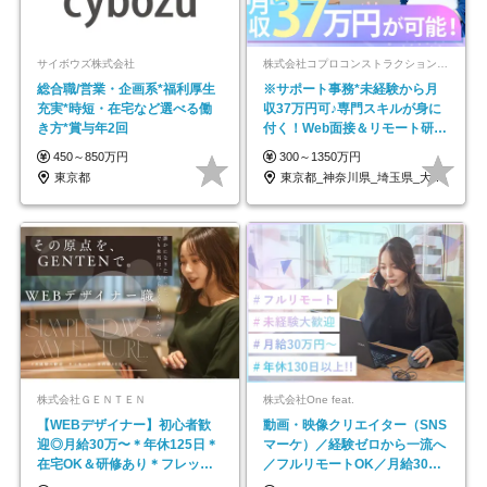
サイボウズ株式会社
株式会社コプロコンストラクション【東証プライム上場コプロ・ホールディングス子会社】
総合職/営業・企画系*福利厚生
※サポート事務*未経験から月
充実*時短・在宅など選べる働
収37万円可♪専門スキルが身に
き方*賞与年2回
付く！Web面接＆リモート研修
も充実♪/a
450～850万円
300～1350万円
東京都
東京都_神奈川県_埼玉県_大阪府_愛知県…
株式会社ＧＥＮＴＥＮ
株式会社One feat.
【WEBデザイナー】初⼼者歓
動画・映像クリエイター（SNS
迎◎⽉給30万〜＊年休125⽇＊
マーケ）／経験ゼロから一流へ
在宅OK＆研修あり＊フレック
／フルリモートOK／月給30万
ス
円～／年休130日以上