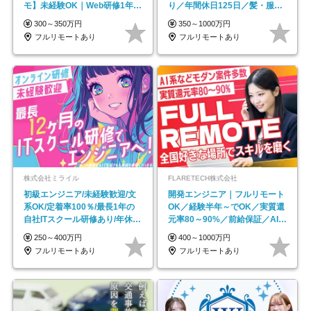
モ】未経験OK｜Web研修1年間
り／年間休日125日／髪・服・
｜副業OK
ネイル自由／副業OK
300～350万円
350～1000万円
フルリモートあり
フルリモートあり
株式会社ミライル
FLARETECH株式会社
初級エンジニア/未経験歓迎/文
開発エンジニア｜フルリモート
系OK/定着率100％/最長1年の
OK／経験半年～でOK／実質還
自社ITスクール研修あり/年休
元率80～90%／前給保証／AI系
130日
など最先端案件多数
250～400万円
400～1000万円
フルリモートあり
フルリモートあり