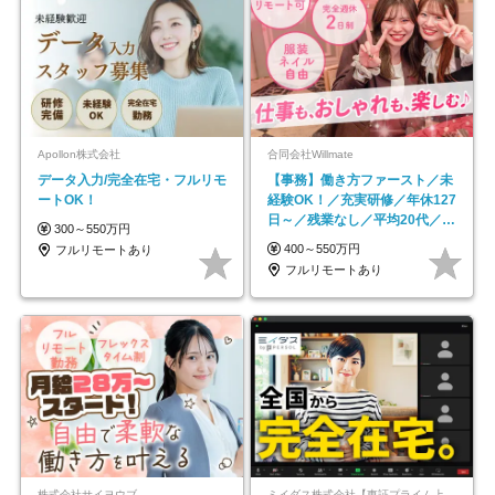
Apollon株式会社
合同会社Willmate
データ入力/完全在宅・フルリモ
【事務】働き方ファースト／未
ートOK！
経験OK！／充実研修／年休127
日～／残業なし／平均20代／リ
300～550万円
モートOK
400～550万円
フルリモートあり
フルリモートあり
株式会社サイヨウブ
ミイダス株式会社【東証プライム上場パーソルグループ】