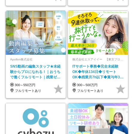
Apollon株式会社
株式会社エスアイイー 【東京プロマーケット上場】
SNS動画の編集スタッフ★未経
ITサポート事務◆完全未経験
験からプロになれる！｜おうち
OK◆年休134日◆リモート
で働くフルリモート｜残業ゼロ
OK◆残業月7h以下◆賞与年3回
で18時退勤◎
◆5年目まで必ず昇給
300～550万円
300～500万円
フルリモートあり
フルリモートあり