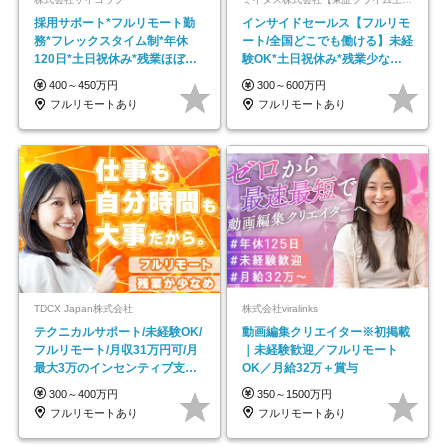
採用サポート*フルリモート勤
インサイドセールス【フルリモ
務*フレックスタイム制*年休
ート/全国どこでも働ける】未経
120日*土日祝休み*残業ほぼな
験OK*土日祝休み*残業少なめ*
し*育児中社員8割以上
在宅勤務手当あり
400～450万円
300～600万円
フルリモートあり
フルリモートあり
TDCX Japan株式会社
株式会社viralinks
テクニカルサポート/未経験OK/
動画編集クリエイター※初掲載
フルリモート/月収31万円可/月
｜未経験歓迎／フルリモート
最大3万のインセンティブ支給/
OK／月給32万＋賞与
平均年齢33歳
300～400万円
350～1500万円
フルリモートあり
フルリモートあり