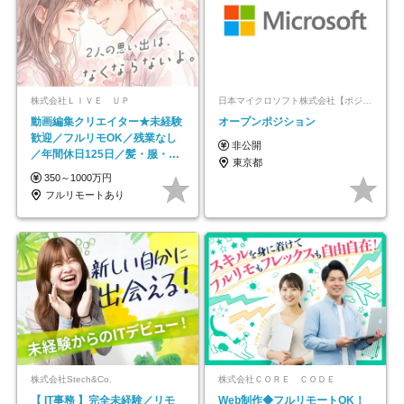
株式会社ＬＩＶＥ ＵＰ
日本マイクロソフト株式会社【ポジションマッチ登録】
動画編集クリエイター★未経験
オープンポジション
歓迎／フルリモOK／残業なし
非公開
／年間休日125日／髪・服・ネ
東京都
イル自由／研修充実で安心
350～1000万円
フルリモートあり
株式会社Stech&Co.
株式会社ＣＯＲＥ ＣＯＤＥ
【 IT事務 】完全未経験／リモ
Web制作◆フルリモートOK！