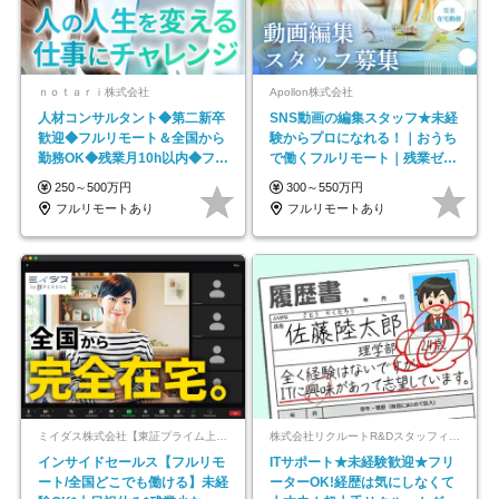
ｎｏｔａｒｉ株式会社
Apollon株式会社
人材コンサルタント◆第二新卒
SNS動画の編集スタッフ★未経
歓迎◆フルリモート＆全国から
験からプロになれる！｜おうち
勤務OK◆残業月10h以内◆フレ
で働くフルリモート｜残業ゼロ
ックス制
で18時退勤◎
250～500万円
300～550万円
フルリモートあり
フルリモートあり
ミイダス株式会社【東証プライム上場パーソルグループ】
株式会社リクルートR&Dスタッフィング【リクルートグループ】
インサイドセールス【フルリモ
ITサポート★未経験歓迎★フリ
ート/全国どこでも働ける】未経
ーターOK!経歴は気にしなくて