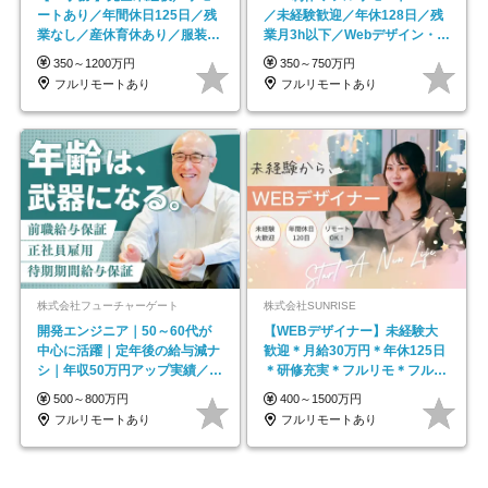
ートあり／年間休日125日／残
／未経験歓迎／年休128日／残
業なし／産休育休あり／服装・
業月3h以下／Webデザイン・
髪型自由／毎年昇給
ECサイトやHP制作
350～1200万円
350～750万円
フルリモートあり
フルリモートあり
株式会社フューチャーゲート
株式会社SUNRISE
開発エンジニア｜50～60代が
【WEBデザイナー】未経験大
中心に活躍｜定年後の給与減ナ
歓迎＊月給30万円＊年休125日
シ｜年収50万円アップ実績／昇
＊研修充実＊フルリモ＊フルフ
給率92％（直近3年）
レックス＊
500～800万円
400～1500万円
フルリモートあり
フルリモートあり