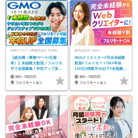
GMOコネクトHR株式会社【GMOインターネットグループ】
株式会社SC direct
【総合職（事務/マーケ/広報
Webクリエイター#完全未経験
等）】未経験大歓迎／フルリモ
歓迎#フルリモートOK#年休
可で全国募集！年収アップ多数
130日#残業月5h以下#全国募集
★年休最大130日★
#最大1年の研修
300～700万円
300～700万円
フルリモートあり
フルリモートあり