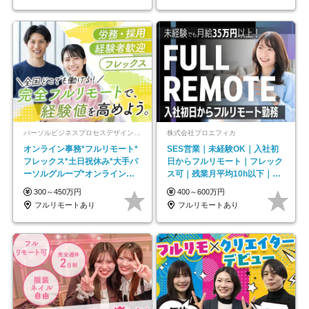
パーソルビジネスプロセスデザイン株式会社 事業開発本部
株式会社プロエフィカ
オンライン事務*フルリモート*
SES営業｜未経験OK｜入社初
フレックス*土日祝休み*大手パ
日からフルリモート｜フレック
ーソルグループ*オンライン面
ス可｜残業月平均10h以下｜事
接*30～40代活躍中
業立ち上げメンバー
300～450万円
400～600万円
フルリモートあり
フルリモートあり