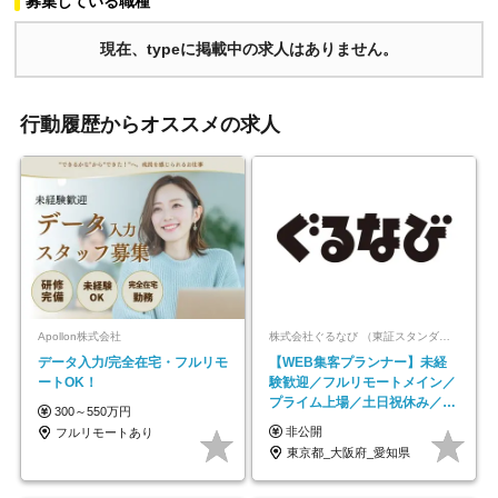
募集している職種
現在、typeに掲載中の求人はありません。
行動履歴からオススメの求人
Apollon株式会社
株式会社ぐるなび （東証スタンダード上場）
データ入力/完全在宅・フルリモ
【WEB集客プランナー】未経
ートOK！
験歓迎／フルリモートメイン／
プライム上場／土日祝休み／東
300～550万円
京・大阪・名古屋
非公開
フルリモートあり
東京都_大阪府_愛知県