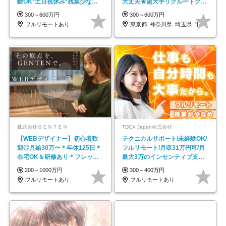
験OK*土日祝休み*残業少なめ*
大丈夫★超大手リクルートグル
在宅勤務手当あり
ープの正社員/sg
300～600万円
300～600万円
フルリモートあり
東京都_神奈川県_埼玉県_千葉県_大阪府…
株式会社ＧＥＮＴＥＮ
TDCX Japan株式会社
【WEBデザイナー】初⼼者歓
テクニカルサポート/未経験OK/
迎◎⽉給30万〜＊年休125⽇＊
フルリモート/月収31万円可/月
在宅OK＆研修あり＊フレック
最大3万のインセンティブ支給/
ス
平均年齢33歳
200～1000万円
300～400万円
フルリモートあり
フルリモートあり