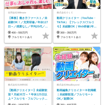
合同会社Willmate
株式会社ＯＬＣ
【事務】働き方ファースト／未
動画クリエイター（YouTube・
経験OK！／充実研修／年休127
TikTok）【フレックス/フルリ
日～／残業なし／平均20代／リ
モ】未経験OK｜Web研修1年間
モートOK
｜副業OK
400～550万円
300～350万円
フルリモートあり
フルリモートあり
株式会社SUNRISE
株式会社MiraiBeyond
【動画クリエイター】未経験歓
動画編集クリエイター※初掲載
迎＊月給30万～＊年休125日以
｜未経験歓迎／フルリモート
上＊フルリモ・フルフレックス
OK／副業OK
◆10名の採用が決定◆
400～1500万円
250～600万円