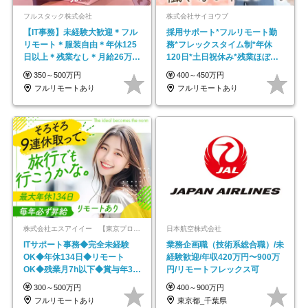
フルスタック株式会社
株式会社サイヨウブ
【IT事務】未経験大歓迎＊フル
採用サポート*フルリモート勤
リモート＊服装自由＊年休125
務*フレックスタイム制*年休
日以上＊残業なし＊月給26万円
120日*土日祝休み*残業ほぼな
以上
し*育児中社員8割以上
350～500万円
400～450万円
フルリモートあり
フルリモートあり
株式会社エスアイイー 【東京プロマーケット上場】
日本航空株式会社
ITサポート事務◆完全未経験
業務企画職（技術系総合職）/未
OK◆年休134日◆リモート
経験歓迎/年収420万円〜900万
OK◆残業月7h以下◆賞与年3回
円/リモートフレックス可
◆5年目まで必ず昇給
300～500万円
400～900万円
フルリモートあり
東京都_千葉県