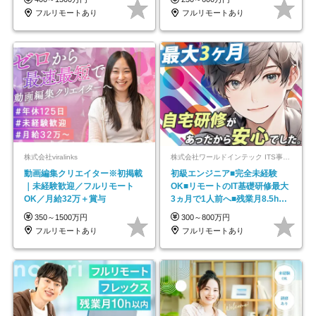
フルリモートあり
フルリモートあり
株式会社viralinks
株式会社ワールドインテック ITS事業部【東証プライム上場グループ】
動画編集クリエイター※初掲載
初級エンジニア■完全未経験
｜未経験歓迎／フルリモート
OK■リモートのIT基礎研修最大
OK／月給32万＋賞与
3ヵ月で1人前へ■残業月8.5h■
安定基盤/STR
350～1500万円
300～800万円
フルリモートあり
フルリモートあり