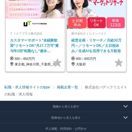
ＦＪＵＴプラス株式会社
株式会社さくらインベスト
カスタマーサポート*未経験歓
経営企画・リサーチ／月給30万
迎*リモートOK*月27.7万可*賞
円～／リモートOK／土日祝休
与年2回*転勤なし*連休
み／生成AIを活用できる方歓迎
OK/ZE010232
300～450万円
400～600万円
東京都_神奈川県_千葉県_大阪府_愛知県…
大阪府
転職・求人情報サイトのtype
掲載企業一覧
株式会社バディクリエイト
の転職・求人情報
職種から求人を探す
勤務地から求人を探す
求人掲載・利用規約・お問合せ