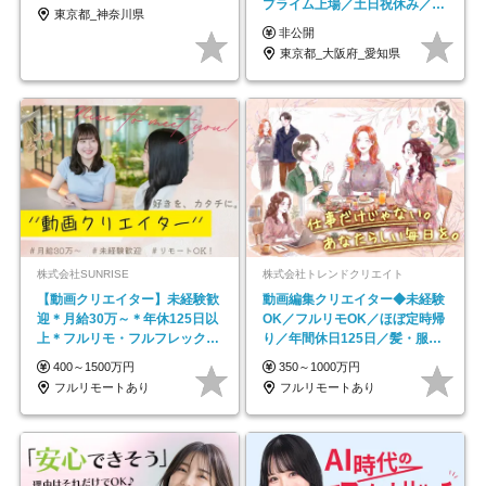
プライム上場／土日祝休み／東
東京都_神奈川県
京・大阪・名古屋
非公開
東京都_大阪府_愛知県
株式会社SUNRISE
株式会社トレンドクリエイト
【動画クリエイター】未経験歓
動画編集クリエイター◆未経験
迎＊月給30万～＊年休125日以
OK／フルリモOK／ほぼ定時帰
上＊フルリモ・フルフレックス
り／年間休日125日／髪・服・
◆10名の採用が決定◆
ネイル自由／副業OK
400～1500万円
350～1000万円
フルリモートあり
フルリモートあり