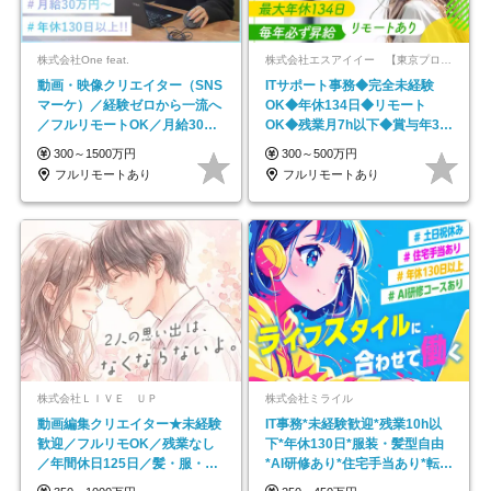
株式会社One feat.
株式会社エスアイイー 【東京プロマーケット上場】
動画・映像クリエイター（SNS
ITサポート事務◆完全未経験
マーケ）／経験ゼロから一流へ
OK◆年休134日◆リモート
／フルリモートOK／月給30万
OK◆残業月7h以下◆賞与年3回
円～／年休130日以上
◆5年目まで必ず昇給
300～1500万円
300～500万円
フルリモートあり
フルリモートあり
株式会社ＬＩＶＥ ＵＰ
株式会社ミライル
動画編集クリエイター★未経験
IT事務*未経験歓迎*残業10h以
歓迎／フルリモOK／残業なし
下*年休130日*服装・髪型自由
／年間休日125日／髪・服・ネ
*AI研修あり*住宅手当あり*転勤
イル自由／研修充実で安心
なし