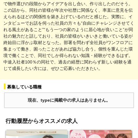
で物件選びの段階からアイデアを出し合い、作り出したのだそう。
この話から、同社の皆様が年次や社歴に関係なく、率直に意見を伝
えられるほどの関係性を築き上げているのだと感じた。実際に、イ
ンタビューでお話を伺った社員の方々も“自由にチャレンジさせてく
れる風土があること”“もう一つの家のように居心地が良いこと”が同
社の魅力だと話しており、社員の皆様がいきいきと働いている姿が
終始目に浮かぶ取材となった。部署を問わず全社員がワンフロアに
集まって働き、困ったことがあれば協力し合う。個性を重んじた環
境で働くことで、同社でしか得られない知識・経験ができるはず。
中途入社者100％の同社で、過去の経歴に関わらず新しい経験を通
じて成長したい方には、ぜひご応募いただきたい。
募集している職種
現在、typeに掲載中の求人はありません。
行動履歴からオススメの求人