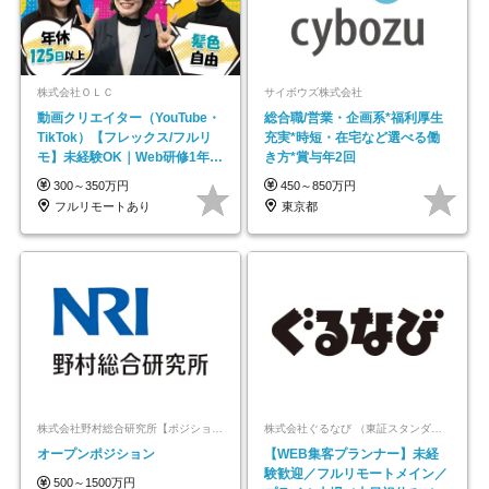
株式会社ＯＬＣ
サイボウズ株式会社
動画クリエイター（YouTube・
総合職/営業・企画系*福利厚生
TikTok）【フレックス/フルリ
充実*時短・在宅など選べる働
モ】未経験OK｜Web研修1年間
き方*賞与年2回
｜副業OK
300～350万円
450～850万円
フルリモートあり
東京都
株式会社野村総合研究所【ポジションマッチ登録】
株式会社ぐるなび （東証スタンダード上場）
オープンポジション
【WEB集客プランナー】未経
験歓迎／フルリモートメイン／
500～1500万円