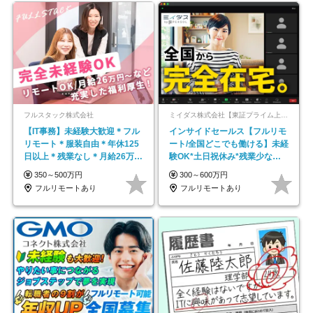
フルスタック株式会社
ミイダス株式会社【東証プライム上場パーソルグループ】
【IT事務】未経験大歓迎＊フル
インサイドセールス【フルリモ
リモート＊服装自由＊年休125
ート/全国どこでも働ける】未経
日以上＊残業なし＊月給26万円
験OK*土日祝休み*残業少なめ*
以上
在宅勤務手当あり
350～500万円
300～600万円
フルリモートあり
フルリモートあり