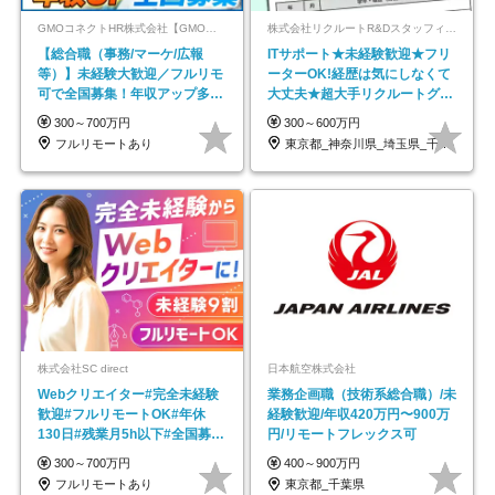
GMOコネクトHR株式会社【GMOインターネットグループ】
株式会社リクルートR&Dスタッフィング【リクルートグループ】
【総合職（事務/マーケ/広報
ITサポート★未経験歓迎★フリ
等）】未経験大歓迎／フルリモ
ーターOK!経歴は気にしなくて
可で全国募集！年収アップ多数
大丈夫★超大手リクルートグル
★年休最大130日★
ープの正社員/sg
300～700万円
300～600万円
フルリモートあり
東京都_神奈川県_埼玉県_千葉県_大阪府…
株式会社SC direct
日本航空株式会社
Webクリエイター#完全未経験
業務企画職（技術系総合職）/未
歓迎#フルリモートOK#年休
経験歓迎/年収420万円〜900万
130日#残業月5h以下#全国募集
円/リモートフレックス可
#最大1年の研修
300～700万円
400～900万円
フルリモートあり
東京都_千葉県