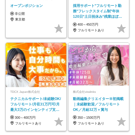
オープンポジション
採用サポート*フルリモート勤
務*フレックスタイム制*年休
非公開
120日*土日祝休み*残業ほぼな
東京都
し*育児中社員8割以上
400～450万円
フルリモートあり
TDCX Japan株式会社
株式会社viralinks
テクニカルサポート/未経験OK/
動画編集クリエイター※初掲載
フルリモート/月収31万円可/月
｜未経験歓迎／フルリモート
最大3万のインセンティブ支給/
OK／月給32万＋賞与
平均年齢33歳
300～400万円
350～1500万円
フルリモートあり
フルリモートあり