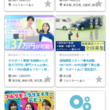
350～1000万円
250～450万円
フルリモートあり
東京都_埼玉県_大阪府_新潟県_福岡県
株式会社コプロコンストラクション【東証プライム上場コプロ・ホールディングス子会社】
株式会社損害保険リサーチ
※サポート事務*未経験から月
保険調査スタッフ◆未経験
収37万円可♪専門スキルが身に
OK*30代～60代活躍*丁寧な講
付く！Web面接＆リモート研修
習・サポートあり*原則直行直
も充実♪/a
帰／全国募集・業務委託
300～1350万円
非公開
東京都_神奈川県_埼玉県_大阪府_愛知県…
フルリモートあり