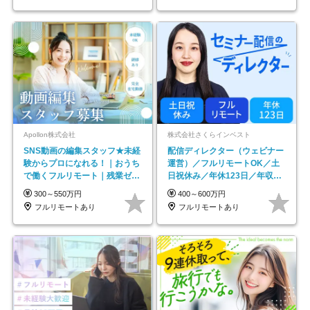
Apollon株式会社
株式会社さくらインベスト
SNS動画の編集スタッフ★未経
配信ディレクター（ウェビナー
験からプロになれる！｜おうち
運営）／フルリモートOK／土
で働くフルリモート｜残業ゼロ
日祝休み／年休123日／年収
で18時退勤◎
600万円可
300～550万円
400～600万円
フルリモートあり
フルリモートあり