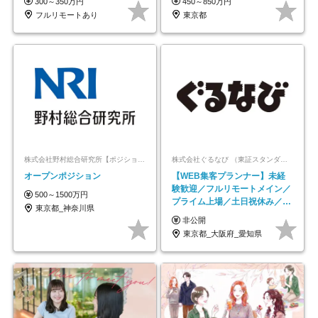
300～350万円
450～850万円
フルリモートあり
東京都
株式会社野村総合研究所【ポジションマッチ登録】
株式会社ぐるなび （東証スタンダード上場）
オープンポジション
【WEB集客プランナー】未経
験歓迎／フルリモートメイン／
500～1500万円
プライム上場／土日祝休み／東
東京都_神奈川県
京・大阪・名古屋
非公開
東京都_大阪府_愛知県