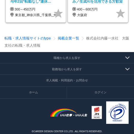
与年2回*転勤なし*連休
み／生成AIを活用できる方歓迎
OK/ZE010232
300～450万円
400～600万円
東京都_神奈川県_千葉県_大阪府_愛知県…
大阪府
転職・求人情報サイトのtype
掲載企業一覧
株式会社内藤一水社 大阪
支社の転職・求人情報
職種から求人を探す
勤務地から求人を探す
求人掲載・利用規約・お問合せ
ホーム
ログイン
©CAREER DESIGN CENTER CO.,LTD. .ALL RIGHTS RESERVED.