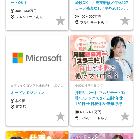
ートOK！
経験OK！／充実研修／年休127
日～／残業なし／平均20代／リ
300～550万円
モートOK
400～550万円
フルリモートあり
フルリモートあり
日本マイクロソフト株式会社【ポジションマッチ登録】
株式会社サイヨウブ
オープンポジション
採用サポート*フルリモート勤
務*フレックスタイム制*年休
非公開
120日*土日祝休み*残業ほぼな
東京都
し*育児中社員8割以上
400～450万円
フルリモートあり