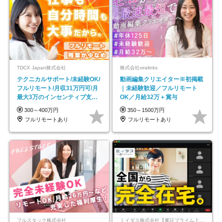
TDCX Japan株式会社
株式会社viralinks
テクニカルサポート/未経験OK/
動画編集クリエイター※初掲載
フルリモート/月収31万円可/月
｜未経験歓迎／フルリモート
最大3万のインセンティブ支給/
OK／月給32万＋賞与
平均年齢33歳
300～400万円
350～1500万円
フルリモートあり
フルリモートあり
フルスタック株式会社
ミイダス株式会社【東証プライム上場パーソルグループ】