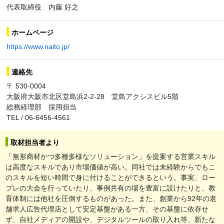
代表取締役 内藤 好之
ホームページ
https://www.naito.jp/
連絡先
〒 530-0004
大阪府大阪市北区堂島浜2-2-28 堂島アクシスビル5階
総務経理部 採用担当
TEL / 06-6456-4561
取材担当者より
「無形商材かつ多種多様なソリューション」を提案する営業スキル
は高度なスキルであり市場価値が高い。同社では未経験からでもこ
のスキルを短い時間で身に付けることができるという。事実、ロー
プレの大会を行っていたり、事例共有の場を豊富に設けたりと、教
育体制には他社を圧倒するものがあった。また、創業から92年の老
舗求人広告代理店として安定基盤がある一方、その基盤に依存せ
ず、自社メディアの開設や、デジタルツールの取り入れ等、新たな