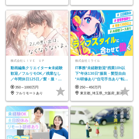
株式会社ＬＩＶＥ ＵＰ
株式会社ミライル
動画編集クリエイター★未経験
IT事務*未経験歓迎*残業10h以
歓迎／フルリモOK／残業なし
下*年休130日*服装・髪型自由
／年間休日125日／髪・服・ネ
*AI研修あり*住宅手当あり*転勤
イル自由／研修充実で安心
なし
350～1000万円
250～450万円
フルリモートあり
東京都_埼玉県_大阪府_新潟県_福岡県