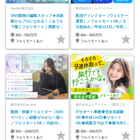
Apollon株式会社
株式会社さくらインベスト
SNS動画の編集スタッフ★未経
配信ディレクター（ウェビナー
験からプロになれる！｜おうち
運営）／フルリモートOK／土
で働くフルリモート｜残業ゼロ
日祝休み／年休123日／年収
で18時退勤◎
600万円可
300～550万円
400～600万円
フルリモートあり
フルリモートあり
株式会社One feat.
株式会社エスアイイー 【東京プロマーケット上場】
動画・映像クリエイター（SNS
ITサポート事務◆完全未経験
マーケ）／経験ゼロから一流へ
OK◆年休134日◆リモート
／フルリモートOK／月給30万
OK◆残業月7h以下◆賞与年3回
円～／年休130日以上
◆5年目まで必ず昇給
300～1500万円
300～500万円
フルリモートあり
フルリモートあり