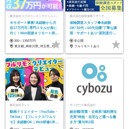
株式会社コプロコンストラクション【東証プライム上場コプロ・ホールディングス子会社】
株式会社損害保険リサーチ
※サポート事務*未経験から月
保険調査スタッフ◆未経験
収37万円可♪専門スキルが身に
OK*30代～60代活躍*丁寧な講
付く！Web面接＆リモート研修
習・サポートあり*原則直行直
も充実♪/a
帰／全国募集・業務委託
300～1350万円
非公開
東京都_神奈川県_埼玉県_大阪府_愛知県…
フルリモートあり
株式会社ＯＬＣ
サイボウズ株式会社
動画クリエイター（YouTube・
総合職/営業・企画系*福利厚生
TikTok）【フレックス/フルリ
充実*時短・在宅など選べる働
モ】未経験OK｜Web研修1年間
き方*賞与年2回
｜副業OK