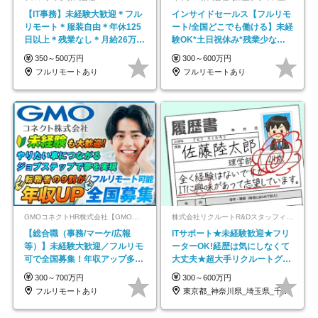
【IT事務】未経験大歓迎＊フル
インサイドセールス【フルリモ
リモート＊服装自由＊年休125
ート/全国どこでも働ける】未経
日以上＊残業なし＊月給26万円
験OK*土日祝休み*残業少なめ*
以上
在宅勤務手当あり
350～500万円
300～600万円
フルリモートあり
フルリモートあり
GMOコネクトHR株式会社【GMOインターネットグループ】
株式会社リクルートR&Dスタッフィング【リクルートグループ】
【総合職（事務/マーケ/広報
ITサポート★未経験歓迎★フリ
等）】未経験大歓迎／フルリモ
ーターOK!経歴は気にしなくて
可で全国募集！年収アップ多数
大丈夫★超大手リクルートグル
★年休最大130日★
ープの正社員/sg
300～700万円
300～600万円
フルリモートあり
東京都_神奈川県_埼玉県_千葉県_大阪府…