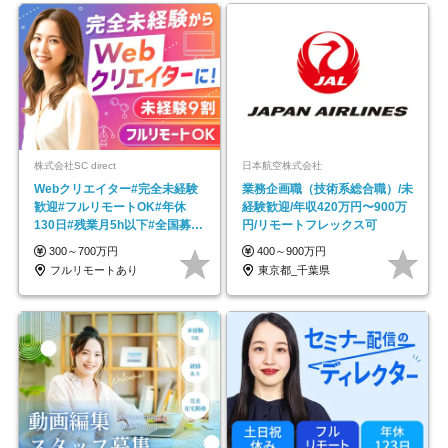
株式会社SC direct
日本航空株式会社
Webクリエイター#完全未経験
業務企画職（技術系総合職）/未
歓迎#フルリモートOK#年休
経験歓迎/年収420万円〜900万
130日#残業月5h以下#全国募集
円/リモートフレックス可
#最大1年の研修
300～700万円
400～900万円
フルリモートあり
東京都_千葉県