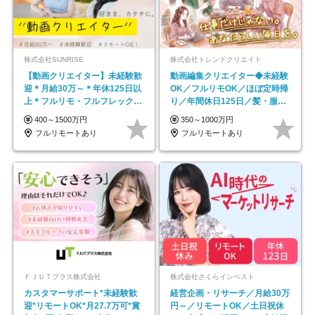
株式会社SUNRISE
株式会社トレンドクリエイト
【動画クリエイター】未経験歓
動画編集クリエイター◆未経験
迎＊月給30万～＊年休125日以
OK／フルリモOK／ほぼ定時帰
上＊フルリモ・フルフレックス
り／年間休日125日／髪・服・
◆10名の採用が決定◆
ネイル自由／副業OK
400～1500万円
350～1000万円
フルリモートあり
フルリモートあり
ＦＪＵＴプラス株式会社
株式会社さくらインベスト
カスタマーサポート*未経験歓
経営企画・リサーチ／月給30万
迎*リモートOK*月27.7万可*賞
円～／リモートOK／土日祝休