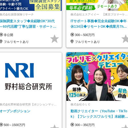
株式会社損害保険リサーチ
株式会社エスアイイー 【東京プロマーケッ
ト上場】
保険調査スタッフ◆未経験OK*30代
ITサポート事務◆完全未経験OK◆年
～60代活躍*丁寧な講習・サポートあ
休134日◆リモートOK◆残業月7h以
り*原則直行直帰／全国募集・業務委
下◆賞与年3回◆5年目まで必ず昇給
非公開
300～500万円
託
フルリモートあり
フルリモートあり
株式会社野村総合研究所【ポジションマッチ
株式会社ＯＬＣ
登録】
オープンポジション
動画クリエイター（YouTube・TikTo
k）【フレックス/フルリモ】未経験O
K｜Web研修1年間｜副業OK
500～1500万円
300～350万円