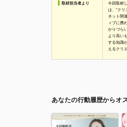
取材担当者より
今回取材
は、"ク
ネット関
ィブに携
かりづら
より高い
する知識
えるクリ
あなたの行動履歴からオ