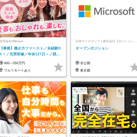
合同会社Willmate
日本マイクロソフト株式会社【ポジションマ
ッチ登録】
【事務】働き方ファースト／未経験O
オープンポジション
K！／充実研修／年休127日～／残業
なし／平均20代／リモートOK
400～550万円
非公開
フルリモートあり
東京都