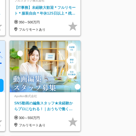
フルスタック株式会社
【IT事務】未経験大歓迎＊フルリモー
日
ト＊服装自由＊年休125日以上＊残業
り
なし＊月給26万円以上
350～500万円
フルリモートあり
Apollon株式会社
SNS動画の編集スタッフ★未経験か
らプロになれる！｜おうちで働くフ
ルリモート｜残業ゼロで18時退勤◎
300～550万円
フルリモートあり