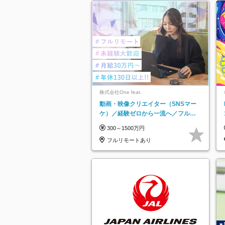
株式会社One feat.
動画・映像クリエイター（SNSマー
ケ）／経験ゼロから一流へ／フルリ
モートOK／月給30万円～／年休130
300～1500万円
日以上
フルリモートあり