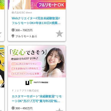
株式会社SC direct
Webクリエイター#完全未経験歓迎#
フルリモートOK#年休130日#残業月
5h以下#全国募集#最大1年の研修
300～700万円
フルリモートあり
ＦＪＵＴプラス株式会社
カスタマーサポート*未経験歓迎*リモ
ートOK*月27.7万可*賞与年2回*転勤
なし*連休OK/ZE010232
300～450万円