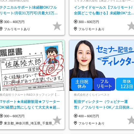
TDCX Japan株式会社
ミイダス株式会社【東証プライム上場パーソ
ルグループ】
テクニカルサポート/未経験OK/フル
インサイドセールス【フルリモート/
リモート/月収31万円可/月最大3万の
全国どこでも働ける】未経験OK*土
インセンティブ支給/平均年齢33歳
祝休み*残業少なめ*在宅勤務手当あ
300～400万円
300～600万円
フルリモートあり
フルリモートあり
株式会社リクルートR&Dスタッフィング【リ
株式会社さくらインベスト
クルートグループ】
ITサポート★未経験歓迎★フリーター
配信ディレクター（ウェビナー運
OK!経歴は気にしなくて大丈夫★超大
営）／フルリモートOK／土日祝休み
手リクルートグループの正社員/sg
／年休123日／年収600万円可
300～600万円
400～600万円
東京都_神奈川県_埼玉県_千葉県_大
フルリモートあり
阪府…