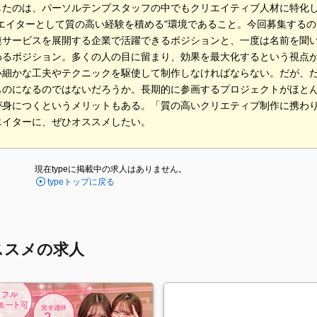
したのは、パーソルテンプスタッフの中でもクリエイティブ人材に特化
リエイターとして質の高い経験を積める"環境であること。今回募集するの
連サービスを展開する企業で活躍できるポジションと、一度は名前を聞
わるポジション。多くの人の目に留まり、効果を最大化するという視点
い細かな工夫やテクニックを駆使して制作しなければならない。だが、
ものになるのではないだろうか。長期的に参画するプロジェクトがほと
が身につくというメリットもある。「質の高いクリエティブ制作に携わ
エイターに、ぜひオススメしたい。
現在typeに掲載中の求人はありません。
typeトップに戻る
ススメの求人