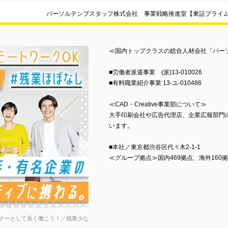
パーソルテンプスタッフ株式会社 事業戦略推進室【東証プライ
≪国内トップクラスの総合人材会社「パー
■労働者派遣事業 (派)13-010026
■有料職業紹介事業 13-ユ-010486
≪CAD・Creative事業部について≫
大手印刷会社や広告代理店、企業広報部門
います。
■本社／東京都渋谷区代々木2-1-1
≪グループ拠点≫国内469拠点、海外160
イナーとして長く働こう！／残業少な