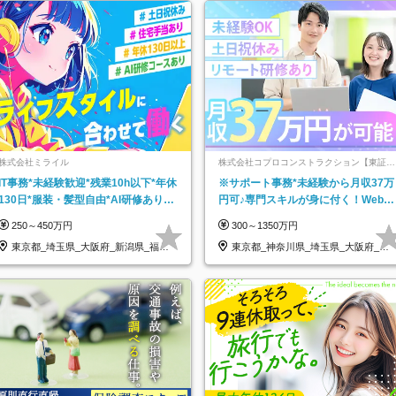
株式会社ミライル
株式会社コプロコンストラクション【東証プ
ライム上場コプロ・ホールディングス子会
IT事務*未経験歓迎*残業10h以下*年休
※サポート事務*未経験から月収37万
社】
130日*服装・髪型自由*AI研修あり*
円可♪専門スキルが身に付く！Web面
住宅手当あり*転勤なし
接＆リモート研修も充実♪/a
250～450万円
300～1350万円
東京都_埼玉県_大阪府_新潟県_福岡
東京都_神奈川県_埼玉県_大阪府_愛
県
知県…