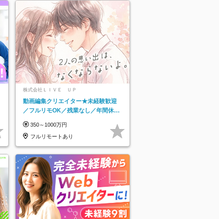
株式会社ＬＩＶＥ ＵＰ
動画編集クリエイター★未経験歓迎
／フルリモOK／残業なし／年間休日
125日／髪・服・ネイル自由／研修充
350～1000万円
実で安心
フルリモートあり