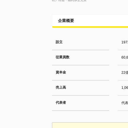
め／待遇・福利厚生充実
企業概要
設立
19
従業員数
60
資本金
22
売上高
1,
代表者
代