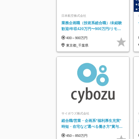
日本航空株式会社
業務企画職（技術系総合職）/未経験
歓迎/年収420万円〜900万円/リモー
トフレックス可
400～900万円
東京都_千葉県
サイボウズ株式会社
総合職/営業・企画系*福利厚生充実*
時短・在宅など選べる働き方*賞与年
2回
450～850万円