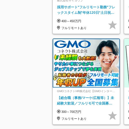
株式会社サイヨウブ
採用サポート*フルリモート勤務*フレ
ックスタイム制*年休120日*土日祝休
み*残業ほぼなし*育児中社員8割以上
400～450万円
フルリモートあり
GMOコネクトHR株式会社【GMOインターネ
ットグループ】
【総合職（事務/マーケ/広報等）】未
経験大歓迎／フルリモ可で全国募
集！年収アップ多数★年休最大130日
300～700万円
★
フルリモートあり