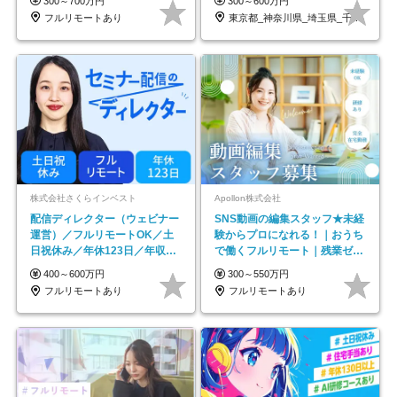
300～700万円
300～600万円
フルリモートあり
東京都_神奈川県_埼玉県_千葉県_大阪府…
株式会社さくらインベスト
Apollon株式会社
配信ディレクター（ウェビナー
SNS動画の編集スタッフ★未経
運営）／フルリモートOK／土
験からプロになれる！｜おうち
日祝休み／年休123日／年収
で働くフルリモート｜残業ゼロ
600万円可
で18時退勤◎
400～600万円
300～550万円
フルリモートあり
フルリモートあり