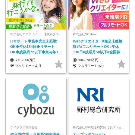
株式会社エスアイイー 【東京プロマーケット上場】
株式会社SC direct
ITサポート事務◆完全未経験
Webクリエイター#完全未経験
OK◆年休134日◆リモート
歓迎#フルリモートOK#年休
OK◆残業月7h以下◆賞与年3回
130日#残業月5h以下#全国募集
◆5年目まで必ず昇給
#最大1年の研修
300～500万円
300～700万円
フルリモートあり
フルリモートあり
サイボウズ株式会社
株式会社野村総合研究所【ポジションマッチ登録】
総合職/営業・企画系*福利厚生
オープンポジション