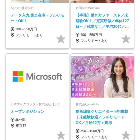
Apollon株式会社
合同会社Willmate
データ入力/完全在宅・フルリモ
【事務】働き方ファースト／未
ートOK！
経験OK！／充実研修／年休127
日～／残業なし／平均20代／リ
300～550万円
モートOK
400～550万円
フルリモートあり
フルリモートあり
日本マイクロソフト株式会社【ポジションマッチ登録】
株式会社viralinks
オープンポジション
動画編集クリエイター※初掲載
｜未経験歓迎／フルリモート
非公開
OK／月給32万＋賞与
東京都
350～1500万円
フルリモートあり