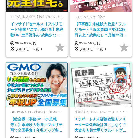
ミイダス株式会社【東証プライム上場パーソルグループ】
フルスタック株式会社
インサイドセールス【フルリモ
【IT事務】未経験大歓迎＊フル
ート/全国どこでも働ける】未経
リモート＊服装自由＊年休125
験OK*土日祝休み*残業少なめ*
日以上＊残業なし＊月給26万円
在宅勤務手当あり
以上
300～600万円
350～500万円
フルリモートあり
フルリモートあり
GMOコネクトHR株式会社【GMOインターネットグループ】
株式会社リクルートR&Dスタッフィング【リクルートグループ】
【総合職（事務/マーケ/広報
ITサポート★未経験歓迎★フリ
等）】未経験大歓迎／フルリモ
ーターOK!経歴は気にしなくて
可で全国募集！年収アップ多数
大丈夫★超大手リクルートグル
★年休最大130日★
ープの正社員/sg