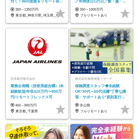
付く！Web面接＆リモート研修
／年間休日125日／髪・服・ネ
も充実♪/a
イル自由／研修充実で安心
300～1350万円
350～1000万円
東京都_神奈川県_埼玉県_大阪府_愛知県…
フルリモートあり
日本航空株式会社
株式会社損害保険リサーチ
業務企画職（技術系総合職）/未
保険調査スタッフ◆未経験
経験歓迎/年収420万円〜900万
OK*30代～60代活躍*丁寧な講
円/リモートフレックス可
習・サポートあり*原則直行直
帰／全国募集・業務委託
400～900万円
非公開
東京都_千葉県
フルリモートあり