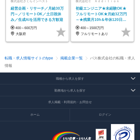
株式会社さくらインベスト
株式会社Ｃ Ａｄｄｉｔｉｏｎ
経営企画・リサーチ／月給30万
初級エンジニア★未経験OK★
円～／リモートOK／土日祝休
フルリモートOK★月給32万円
み／生成AIを活用できる方歓迎
～★残業月10h＆年休120日以
上★副業可
400～600万円
400～1500万円
大阪府
フルリモートあり
転職・求人情報サイトのtype
掲載企業一覧
パス株式会社の転職・求人
情報
職種から求人を探す
勤務地から求人を探す
求人掲載・利用規約・お問合せ
ホーム
ログイン