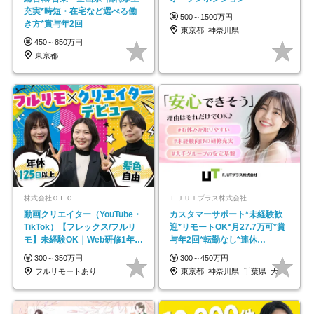
充実*時短・在宅など選べる働
500～1500万円
き方*賞与年2回
東京都_神奈川県
450～850万円
東京都
株式会社ＯＬＣ
ＦＪＵＴプラス株式会社
動画クリエイター（YouTube・
カスタマーサポート*未経験歓
TikTok）【フレックス/フルリ
迎*リモートOK*月27.7万可*賞
モ】未経験OK｜Web研修1年間
与年2回*転勤なし*連休
｜副業OK
OK/ZE010232
300～350万円
300～450万円
フルリモートあり
東京都_神奈川県_千葉県_大阪府_愛知県…