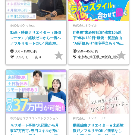
株式会社One feat.
株式会社ミライル
動画・映像クリエイター（SNS
IT事務*未経験歓迎*残業10h以
マーケ）／経験ゼロから一流へ
下*年休130日*服装・髪型自由
／フルリモートOK／月給30万
*AI研修あり*住宅手当あり*転勤
円～／年休130日以上
なし
300～1500万円
250～450万円
フルリモートあり
東京都_埼玉県_大阪府_新潟県_福岡県
株式会社コプロコンストラクション【東証プライム上場コプロ・ホールディングス子会社】
株式会社ＬＩＶＥ ＵＰ
※サポート事務*未経験から月
動画編集クリエイター★未経験
収37万円可♪専門スキルが身に
歓迎／フルリモOK／残業なし