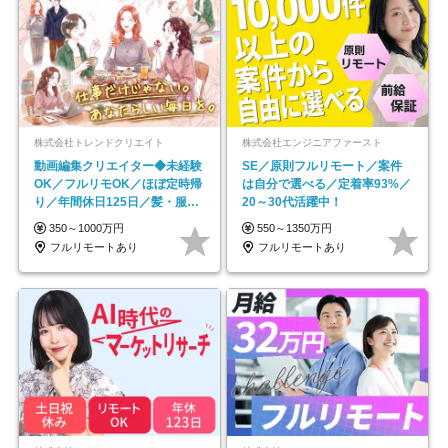
株式会社トレンドクリエイト
株式会社エンジニアファースト
動画編集クリエイター◆未経験
SE／原則フルリモート／案件
OK／フルリモOK／ほぼ定時帰
は自分で選べる／定着率93%／
り／年間休日125日／髪・服・
20～30代活躍中！
ネイル自由／副業OK
350～1000万円
550～1350万円
フルリモートあり
フルリモートあり