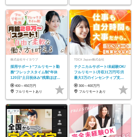
株式会社サイヨウブ
TDCX Japan株式会社
採用サポート*フルリモート勤
テクニカルサポート/未経験OK/
務*フレックスタイム制*年休
フルリモート/月収31万円可/月
120日*土日祝休み*残業ほぼな
最大3万のインセンティブ支給/
し*育児中社員8割以上
平均年齢33歳
400～450万円
300～400万円
フルリモートあり
フルリモートあり