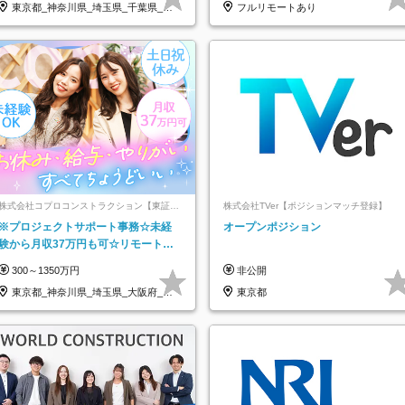
東京都_神奈川県_埼玉県_千葉県_大
フルリモートあり
阪府…
株式会社コプロコンストラクション【東証プ
株式会社TVer【ポジションマッチ登録】
ライム上場コプロ・ホールディングス子会
※プロジェクトサポート事務☆未経
オープンポジション
社】
験から月収37万円も可☆リモート研
修あり☆土日祝休☆20代～30代活躍/
300～1350万円
非公開
b
東京都_神奈川県_埼玉県_大阪府_愛
東京都
知県…