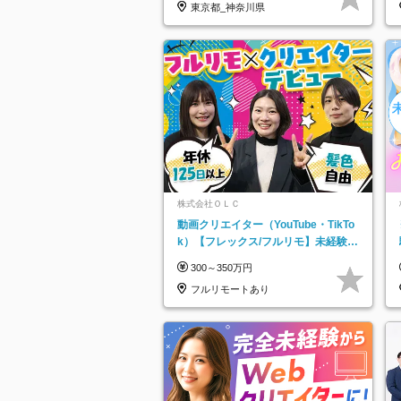
東京都_神奈川県
株式会社ＯＬＣ
動画クリエイター（YouTube・TikTo
k）【フレックス/フルリモ】未経験O
K｜Web研修1年間｜副業OK
300～350万円
フルリモートあり