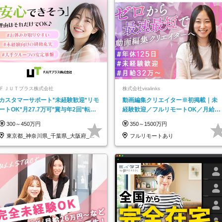
ＦＪＵＴプラス株式会社
株式会社viralinks
カスタマーサポート*未経験歓迎*リモ
動画編集クリエイター※初掲載｜未
ートOK*月27.7万可*賞与年2回*転勤
経験歓迎／フルリモートOK／月給32
なし*連休OK/ZE010232
万＋賞与
300～450万円
350～1500万円
東京都_神奈川県_千葉県_大阪府_愛
フルリモートあり
知県…