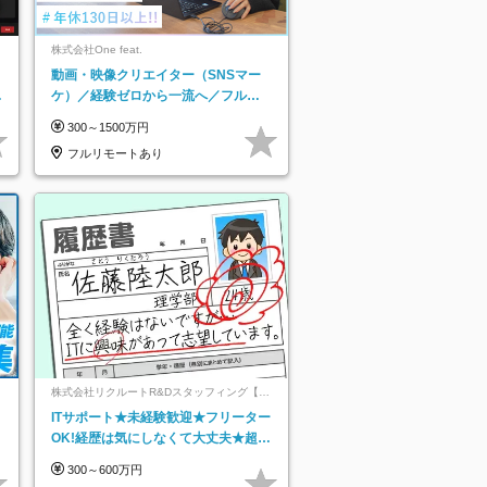
株式会社One feat.
動画・映像クリエイター（SNSマー
日
ケ）／経験ゼロから一流へ／フルリ
り
モートOK／月給30万円～／年休130
300～1500万円
日以上
フルリモートあり
ネ
株式会社リクルートR&Dスタッフィング【リ
クルートグループ】
ITサポート★未経験歓迎★フリーター
OK!経歴は気にしなくて大丈夫★超大
手リクルートグループの正社員/sg
300～600万円