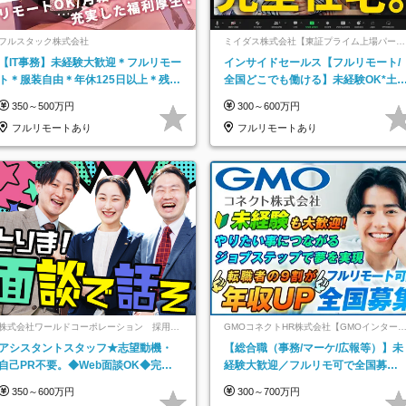
フルスタック株式会社
ミイダス株式会社【東証プライム上場パーソ
ルグループ】
【IT事務】未経験大歓迎＊フルリモー
インサイドセールス【フルリモート/
ト＊服装自由＊年休125日以上＊残業
全国どこでも働ける】未経験OK*土
なし＊月給26万円以上
祝休み*残業少なめ*在宅勤務手当あ
350～500万円
300～600万円
フルリモートあり
フルリモートあり
株式会社ワールドコーポレーション 採用事
GMOコネクトHR株式会社【GMOインター
業部【上場グループ】
ットグループ】
アシスタントスタッフ★志望動機・
【総合職（事務/マーケ/広報等）】未
自己PR不要。◆Web面談OK◆完全
経験大歓迎／フルリモ可で全国募
週休2日◆年収700万円可/p13
集！年収アップ多数★年休最大130日
350～600万円
300～700万円
★