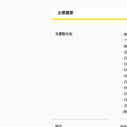
企業概要
主要取引先
・株
・
・
・
・
・日
・N
・N
・
・N
・
・
・
（
設立
昭和