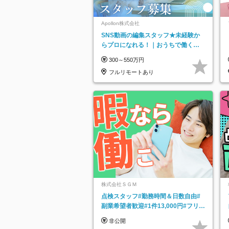
Apollon株式会社
SNS動画の編集スタッフ★未経験か
らプロになれる！｜おうちで働くフ
ルリモート｜残業ゼロで18時退勤◎
300～550万円
フルリモートあり
株式会社ＳＧＭ
点検スタッフ#勤務時間＆日数自由#
副業希望者歓迎#1件13,000円#フリー
ターOK#資格スキル不要
非公開