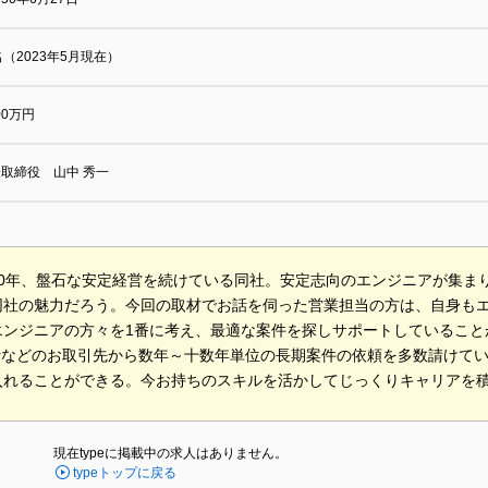
名（2023年5月現在）
000万円
取締役 山中 秀一
50年、盤石な安定経営を続けている同社。安定志向のエンジニアが集ま
同社の魅力だろう。今回の取材でお話を伺った営業担当の方は、自身も
エンジニアの方々を1番に考え、最適な案件を探しサポートしていること
Ierなどのお取引先から数年～十数年単位の長期案件の依頼を多数請けて
入れることができる。今お持ちのスキルを活かしてじっくりキャリアを
現在typeに掲載中の求人はありません。
typeトップに戻る