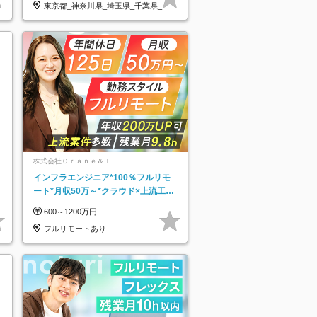
東京都_神奈川県_埼玉県_千葉県_大
阪府…
株式会社Ｃｒａｎｅ＆Ｉ
インフラエンジニア*100％フルリモ
ート*月収50万～*クラウド×上流工程
*前職給与保証*残業月9.8h
600～1200万円
フルリモートあり