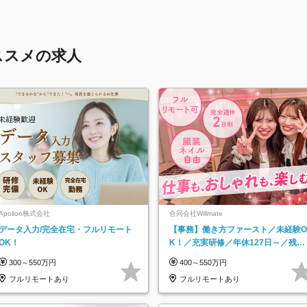
ススメの求人
Apollon株式会社
合同会社Willmate
データ入力/完全在宅・フルリモート
【事務】働き方ファースト／未経験O
OK！
K！／充実研修／年休127日～／残業
なし／平均20代／リモートOK
300～550万円
400～550万円
フルリモートあり
フルリモートあり