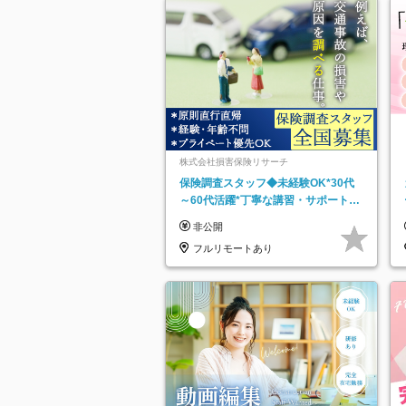
株式会社損害保険リサーチ
保険調査スタッフ◆未経験OK*30代
～60代活躍*丁寧な講習・サポートあ
り*原則直行直帰／全国募集・業務委
非公開
託
フルリモートあり