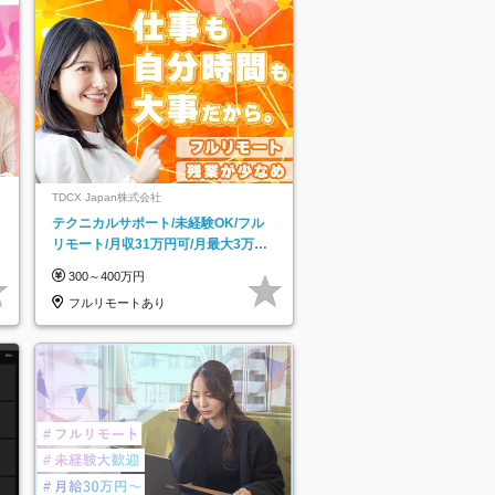
TDCX Japan株式会社
テクニカルサポート/未経験OK/フル
リモート/月収31万円可/月最大3万の
インセンティブ支給/平均年齢33歳
300～400万円
フルリモートあり