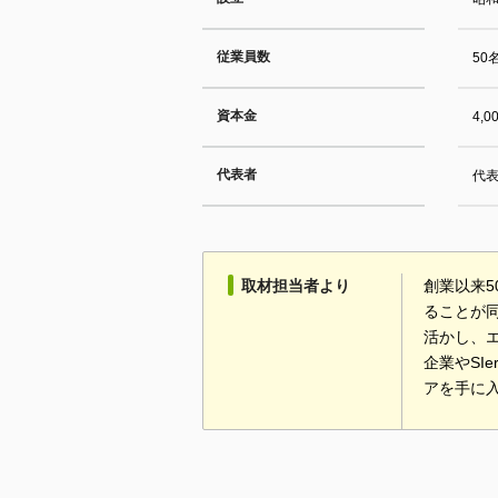
従業員数
50
資本金
4,
代表者
代表
取材担当者より
創業以来
ることが
活かし、
企業やS
アを手に