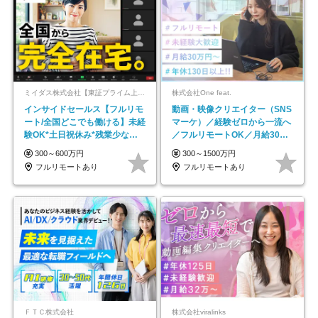
ミイダス株式会社【東証プライム上場パーソルグループ】
株式会社One feat.
インサイドセールス【フルリモ
動画・映像クリエイター（SNS
ート/全国どこでも働ける】未経
マーケ）／経験ゼロから一流へ
験OK*土日祝休み*残業少なめ*
／フルリモートOK／月給30万
在宅勤務手当あり
円～／年休130日以上
300～600万円
300～1500万円
フルリモートあり
フルリモートあり
ＦＴＣ株式会社
株式会社viralinks