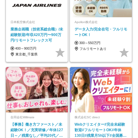
日本航空株式会社
Apollon株式会社
業務企画職（技術系総合職）/未
データ入力/完全在宅・フルリモ
経験歓迎/年収420万円〜900万
ートOK！
円/リモートフレックス可
300～550万円
400～900万円
フルリモートあり
東京都_千葉県
合同会社Willmate
株式会社SC direct
【事務】働き方ファースト／未
Webクリエイター#完全未経験
経験OK！／充実研修／年休127
歓迎#フルリモートOK#年休
日～／残業なし／平均20代／リ
130日#残業月5h以下#全国募集