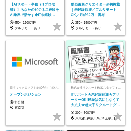
【AIサポート事務（ITプロ候
動画編集クリエイター※初掲載
補）】あなたのビジネス経験を
｜未経験歓迎／フルリモート
AI業界で活かす◆IT未経験
OK／月給32万＋賞与
OK◆目指せるコンサル
450～1200万円
350～1500万円
フルリモートあり
フルリモートあり
日本マイクロソフト株式会社【ポジションマッチ登録】
株式会社リクルートR&Dスタッフィング【リクルートグループ】
オープンポジション
ITサポート★未経験歓迎★フリ
ーターOK!経歴は気にしなくて
非公開
大丈夫★超大手リクルートグル
東京都
ープの正社員/sg
300～600万円
東京都_神奈川県_埼玉県_千葉県_大阪府…