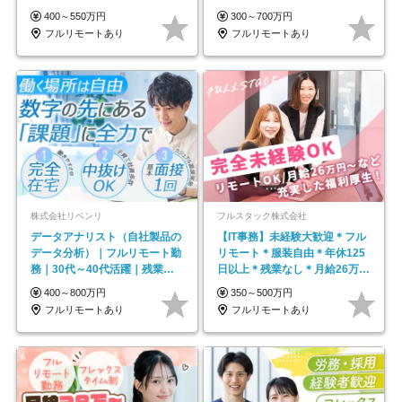
モートOK
#最大1年の研修
400～550万円
300～700万円
フルリモートあり
フルリモートあり
株式会社リベンリ
フルスタック株式会社
データアナリスト（自社製品の
【IT事務】未経験大歓迎＊フル
データ分析）｜フルリモート勤
リモート＊服装自由＊年休125
務｜30代～40代活躍｜残業少
日以上＊残業なし＊月給26万円
なめ｜子育て社員多数活躍
以上
400～800万円
350～500万円
フルリモートあり
フルリモートあり