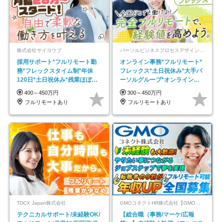
株式会社サイヨウブ
パーソルビジネスプロセスデザイン株式会社 事業開発本部
採用サポート*フルリモート勤
オンライン事務*フルリモート*
務*フレックスタイム制*年休
フレックス*土日祝休み*大手パ
120日*土日祝休み*残業ほぼな
ーソルグループ*オンライン面
し*育児中社員8割以上
接*30～40代活躍中
400～450万円
300～450万円
フルリモートあり
フルリモートあり
TDCX Japan株式会社
GMOコネクトHR株式会社【GMOインターネットグループ】
テクニカルサポート/未経験OK/
【総合職（事務/マーケ/広報