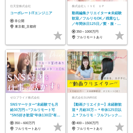
任天堂株式会社
株式会社ＬＩＶＥ ＵＰ
コーポレートITエンジニア
動画編集クリエイター★未経験
歓迎／フルリモOK／残業なし
非公開
／年間休日125日／髪・服・ネ
東京都_京都府
イル自由／研修充実で安心
350～1000万円
フルリモートあり
ゼロプライド株式会社
株式会社SUNRISE
SNSマーケター*未経験でも月
【動画クリエイター】未経験歓
給30万円～*フルリモート可
迎＊月給30万～＊年休125日以
*SNS好き歓迎*年休130日*有休
上＊フルリモ・フルフレックス
取得率100%
◆10名の採用が決定◆
350～600万円
400～1500万円
フルリモートあり
フルリモートあり