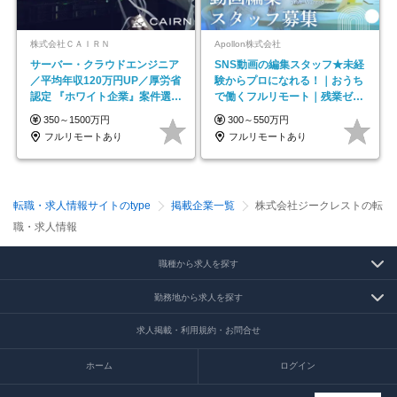
株式会社ＣＡＩＲＮ
Apollon株式会社
サーバー・クラウドエンジニア
SNS動画の編集スタッフ★未経
／平均年収120万円UP／厚労省
験からプロになれる！｜おうち
認定 『ホワイト企業』案件選択
で働くフルリモート｜残業ゼロ
制度／年休129日
で18時退勤◎
350～1500万円
300～550万円
フルリモートあり
フルリモートあり
転職・求人情報サイトのtype
掲載企業一覧
株式会社ジークレストの転
職・求人情報
職種から求人を探す
勤務地から求人を探す
求人掲載・利用規約・お問合せ
ホーム
ログイン