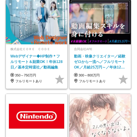
株式会社ＣＯＲＥ ＣＯＤＥ
合同会社AFE
Webデザイナー◆HP制作＊フ
動画・映像クリエイター／経験
ルリモート＆副業OK！年休128
ゼロから一流へ／フルリモート
日／基本定時退社／動画編集
OK／月給25万円～／年休125
日以上
350～750万円
300～800万円
フルリモートあり
フルリモートあり