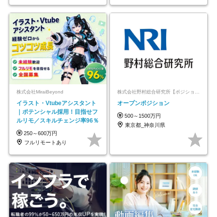
株式会社MiraiBeyond
株式会社野村総合研究所【ポジションマッチ登録】
イラスト・Vtubeアシスタント
オープンポジション
｜ポテンシャル採用！目指せフ
500～1500万円
ルリモ／スキルチェンジ率96％
東京都_神奈川県
250～600万円
フルリモートあり