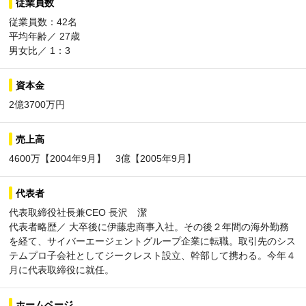
従業員数
従業員数：42名
平均年齢／ 27歳
男女比／ 1：3
資本金
2億3700万円
売上高
4600万【2004年9月】 3億【2005年9月】
代表者
代表取締役社長兼CEO 長沢 潔
代表者略歴／ 大卒後に伊藤忠商事入社。その後２年間の海外勤務
を経て、サイバーエージェントグループ企業に転職。取引先のシス
テムプロ子会社としてジークレスト設立、幹部して携わる。今年４
月に代表取締役に就任。
ホームページ