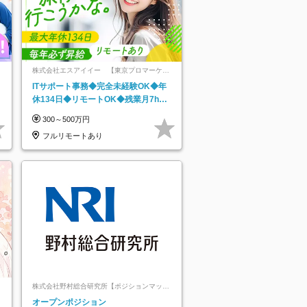
株式会社エスアイイー 【東京プロマーケッ
ト上場】
ITサポート事務◆完全未経験OK◆年
休134日◆リモートOK◆残業月7h以
下◆賞与年3回◆5年目まで必ず昇給
300～500万円
フルリモートあり
株式会社野村総合研究所【ポジションマッチ
登録】
オープンポジション