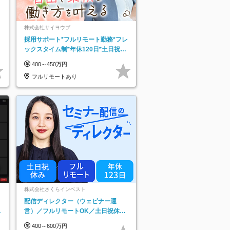
株式会社サイヨウブ
採用サポート*フルリモート勤務*フレ
ックスタイム制*年休120日*土日祝休
み*残業ほぼなし*育児中社員8割以上
400～450万円
フルリモートあり
株式会社さくらインベスト
配信ディレクター（ウェビナー運
日
営）／フルリモートOK／土日祝休み
り
／年休123日／年収600万円可
400～600万円