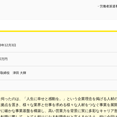
・労働者派遣事業許可証：派
18年12月3日
00万円
取締役 津田 大輝
に伺ったのは、「人生に幸せと感動を。」という企業理念を掲げる人材の
に拠点を置き、様々な業界と仕事を求める様々な人材をつなぐ事業を展開
でに確かな事業基盤を構築し、高い営業力を背景に実に多彩なキャリア
る転職に際して、とても頼りになる転職先だと言えるだろう。特に今回