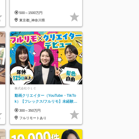
500～1500万円
東京都_神奈川県
株式会社ＯＬＣ
動画クリエイター（YouTube・TikTo
k）【フレックス/フルリモ】未経験O
K｜Web研修1年間｜副業OK
300～350万円
フルリモートあり