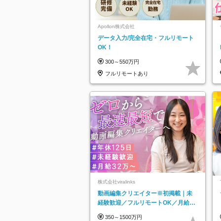
Apollon株式会社
データ入力/完全在宅・フルリモート
OK！
300～550万円
フルリモートあり
株式会社viralinks
動画編集クリエイター※初掲載｜未
経験歓迎／フルリモートOK／月給32
万＋賞与
350～1500万円