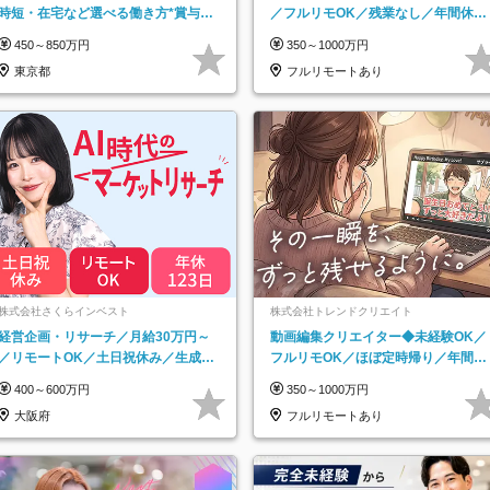
時短・在宅など選べる働き方*賞与年
／フルリモOK／残業なし／年間休日
2回
125日／髪・服・ネイル自由／研修充
450～850万円
350～1000万円
実で安心
東京都
フルリモートあり
株式会社さくらインベスト
株式会社トレンドクリエイト
経営企画・リサーチ／月給30万円～
動画編集クリエイター◆未経験OK／
／リモートOK／土日祝休み／生成AI
フルリモOK／ほぼ定時帰り／年間休
を活用できる方歓迎
日125日／髪・服・ネイル自由／副業
400～600万円
350～1000万円
OK
大阪府
フルリモートあり