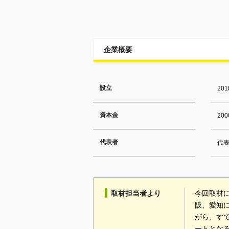
企業概要
設立
20
資本金
20
代表者
代表
取材担当者より
今回取材
阪、愛知
がら、す
ートとな