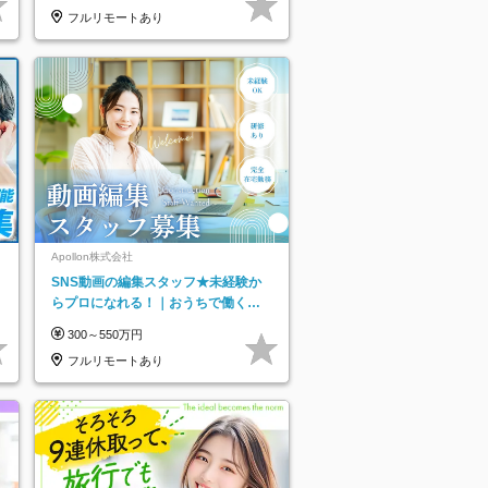
フルリモートあり
ネ
Apollon株式会社
SNS動画の編集スタッフ★未経験か
らプロになれる！｜おうちで働くフ
ルリモート｜残業ゼロで18時退勤◎
300～550万円
フルリモートあり