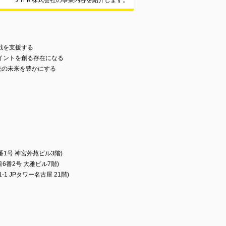
ＪＨＲ株式会社の事業内容を紹介します。
戦を支援する
イントを創る存在になる
先の未来を豊かにする
1号 神宮外苑ビル3階)
番2号 大雅ビル7階)
1 JPタワー名古屋 21階)
証：13-ユ-310944