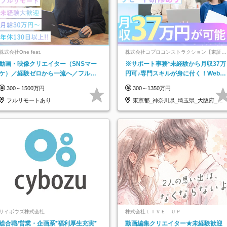
株式会社One feat.
株式会社コプロコンストラクション【東証プ
ライム上場コプロ・ホールディングス子会
動画・映像クリエイター（SNSマー
※サポート事務*未経験から月収37万
社】
ケ）／経験ゼロから一流へ／フルリ
円可♪専門スキルが身に付く！Web面
モートOK／月給30万円～／年休130
接＆リモート研修も充実♪/a
300～1500万円
300～1350万円
日以上
フルリモートあり
東京都_神奈川県_埼玉県_大阪府_愛
知県…
サイボウズ株式会社
株式会社ＬＩＶＥ ＵＰ
総合職/営業・企画系*福利厚生充実*
動画編集クリエイター★未経験歓迎