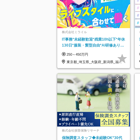
株式会社ミライル
IT事務*未経験歓迎*残業10h以下*年休
130日*服装・髪型自由*AI研修あり*
住宅手当あり*転勤なし
250～450万円
東京都_埼玉県_大阪府_新潟県_福岡
県
株式会社損害保険リサーチ
保険調査スタッフ◆未経験OK*30代