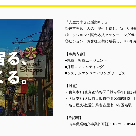
『人生に幸せと感動を。』
◎経営理念：人の可能性を信じ、新しい挑
◎ミッション：関わる人々のターニングポ
◎ビジョン：お客様と共に成長し、100年
【事業内容】
■就職・転職エージェント
■採用コンサルティング
■システムエンジニアリングサービス
【拠点】
・東京本社(東京都渋谷区千駄ヶ谷4丁目27番
・大阪支社(大阪府大阪市中央区備後町3丁目6
・名古屋支社(愛知県名古屋市中村区名駅1-1-
【許認可】
・有料職業紹介事業許可