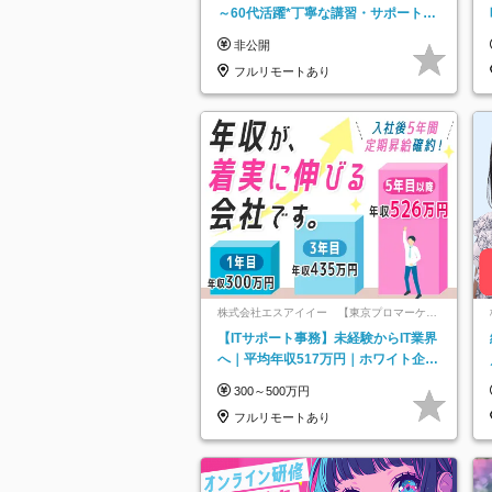
～60代活躍*丁寧な講習・サポートあ
り*原則直行直帰／全国募集・業務委
非公開
託
フルリモートあり
株式会社エスアイイー 【東京プロマーケッ
ト上場】
【ITサポート事務】未経験からIT業界
へ｜平均年収517万円｜ホワイト企業
認定｜年休134日｜リモートOK
300～500万円
フルリモートあり