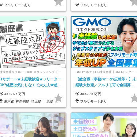
フルリモートあり
フルリモートあり
株式会社リクルートR&Dスタッフィング【リ
GMOコネクトHR株式会社【GMOインター
クルートグループ】
ットグループ】
ITサポート★未経験歓迎★フリーター
【総合職（事務/マーケ/広報等）】未
OK!経歴は気にしなくて大丈夫★超大
経験大歓迎／フルリモ可で全国募
手リクルートグループの正社員/sg
集！年収アップ多数★年休最大130日
300～600万円
300～700万円
★
東京都_神奈川県_埼玉県_千葉県_大
フルリモートあり
阪府…