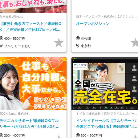
合同会社Willmate
日本マイクロソフト株式会社【ポジションマ
ッチ登録】
【事務】働き方ファースト／未経験O
オープンポジション
K！／充実研修／年休127日～／残業
なし／平均20代／リモートOK
400～550万円
非公開
フルリモートあり
東京都
TDCX Japan株式会社
ミイダス株式会社【東証プライム上場パーソ
ルグループ】
テクニカルサポート/未経験OK/フル
インサイドセールス【フルリモート/
リモート/月収31万円可/月最大3万の
全国どこでも働ける】未経験OK*土
インセンティブ支給/平均年齢33歳
祝休み*残業少なめ*在宅勤務手当あ
300～400万円
300～600万円