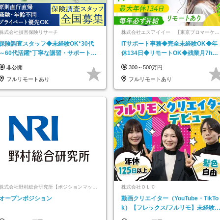
株式会社損害保険リサーチ
株式会社エスアイイー 【東京プロマーケッ
ト上場】
保険調査スタッフ◆未経験OK*30代
ITサポート事務◆完全未経験OK◆年
～60代活躍*丁寧な講習・サポートあ
休134日◆リモートOK◆残業月7h以
り*原則直行直帰／全国募集・業務委
下◆賞与年3回◆5年目まで必ず昇給
非公開
300～500万円
託
フルリモートあり
フルリモートあり
株式会社野村総合研究所【ポジションマッチ
株式会社ＯＬＣ
登録】
オープンポジション
動画クリエイター（YouTube・TikTo
k）【フレックス/フルリモ】未経験O
K｜Web研修1年間｜副業OK