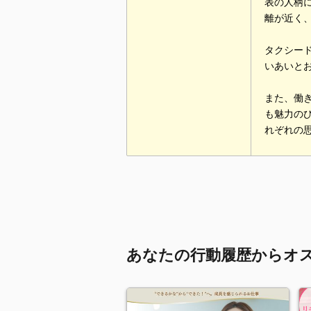
表の人柄
離が近く
タクシー
いあいと
また、働
も魅力の
れぞれの
あなたの行動履歴からオ