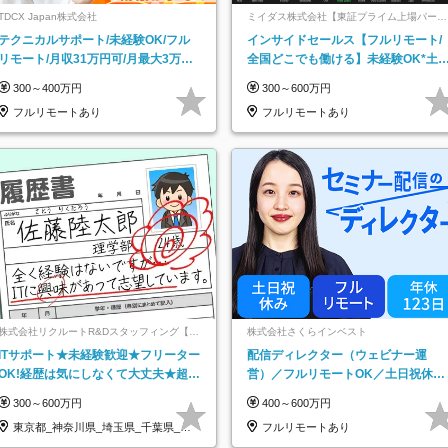
TDCX Japan株式会社
ミイダス株式会社【東証プライム上場パーソ
ルグループ】
テクニカルサポート/未経験OK/フル
インサイドセールス【フルリモート/
リモート/月収31万円可/月最大3万の
全国どこでも働ける】未経験OK*土
インセンティブ支給/平均年齢33歳
祝休み*残業少なめ*在宅勤務手当あ
300～400万円
300～600万円
フルリモートあり
フルリモートあり
株式会社リクルートR&Dスタッフィング【リ
株式会社さくらインベスト
クルートグループ】
ITサポート★未経験歓迎★フリーター
配信ディレクター（ウェビナー運
OK!経歴は気にしなくて大丈夫★超大
営）／フルリモートOK／土日祝休み
手リクルートグループの正社員/sg
／年休123日／年収600万円可
300～600万円
400～600万円
東京都_神奈川県_埼玉県_千葉県_大
フルリモートあり
阪府…