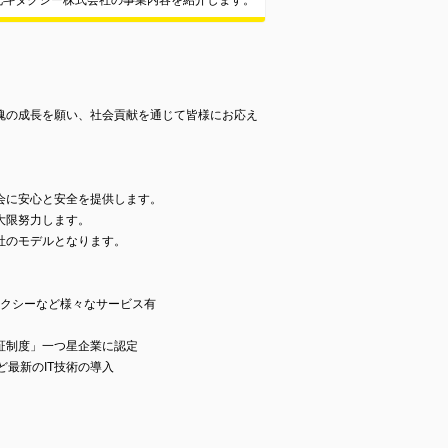
北斗タクシー株式会社の事業内容を紹介します。
魂の成長を願い、社会貢献を通じて皆様にお応え
会に安心と安全を提供します。
大限努力します。
社のモデルとなります。
タクシーなど様々なサービス有
証制度」一つ星企業に認定
など最新のIT技術の導入