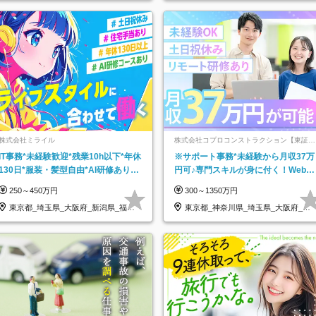
株式会社ミライル
株式会社コプロコンストラクション【東証プ
ライム上場コプロ・ホールディングス子会
IT事務*未経験歓迎*残業10h以下*年休
※サポート事務*未経験から月収37万
社】
130日*服装・髪型自由*AI研修あり*
円可♪専門スキルが身に付く！Web面
住宅手当あり*転勤なし
接＆リモート研修も充実♪/a
250～450万円
300～1350万円
東京都_埼玉県_大阪府_新潟県_福岡
東京都_神奈川県_埼玉県_大阪府_愛
県
知県…