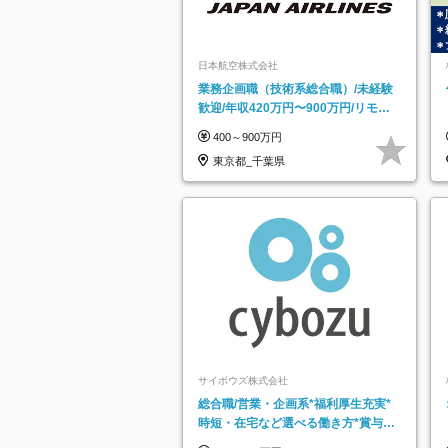
日本航空株式会社
業務企画職（技術系総合職）/未経験
歓迎/年収420万円〜900万円/リモー
トフレックス可
400～900万円
東京都_千葉県
サイボウズ株式会社
総合職/営業・企画系*福利厚生充実*
時短・在宅など選べる働き方*賞与年
2回