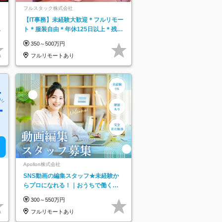
フルスタック株式会社
【IT事務】未経験大歓迎＊フルリモー
日
ト＊服装自由＊年休125日以上＊残業
り
なし＊月給26万円以上
350～500万円
フルリモートあり
Apollon株式会社
SNS動画の編集スタッフ★未経験か
らプロになれる！｜おうちで働くフ
ルリモート｜残業ゼロで18時退勤◎
300～550万円
フルリモートあり