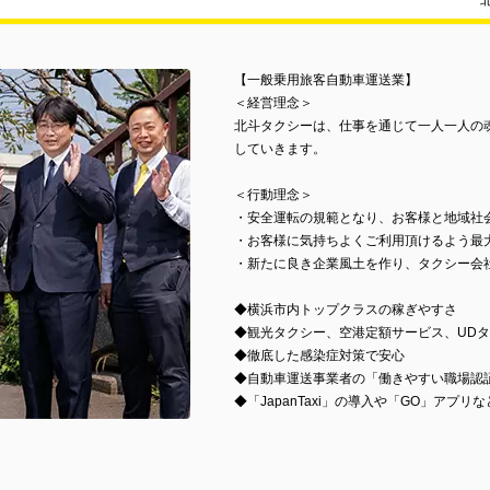
【一般乗用旅客自動車運送業】
＜経営理念＞
北斗タクシーは、仕事を通じて一人一人の
していきます。
＜行動理念＞
・安全運転の規範となり、お客様と地域社
・お客様に気持ちよくご利用頂けるよう最
・新たに良き企業風土を作り、タクシー会
◆横浜市内トップクラスの稼ぎやすさ
◆観光タクシー、空港定額サービス、UD
◆徹底した感染症対策で安心
◆自動車運送事業者の「働きやすい職場認
◆「JapanTaxi」の導入や「GO」アプリ