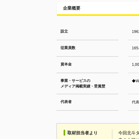
企業概要
設立
19
従業員数
16
資本金
1,
事業・サービスの
◆W
メディア掲載実績・受賞歴
代表者
代表
取材担当者より
今回北斗