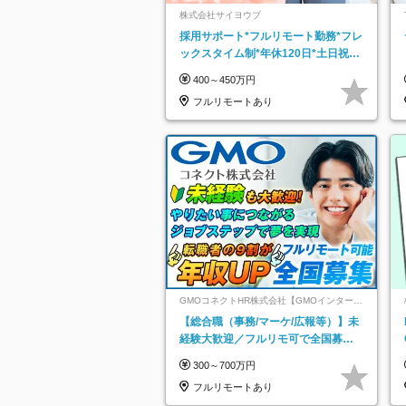
株式会社サイヨウブ
採用サポート*フルリモート勤務*フレ
ックスタイム制*年休120日*土日祝休
み*残業ほぼなし*育児中社員8割以上
400～450万円
フルリモートあり
GMOコネクトHR株式会社【GMOインターネ
ットグループ】
【総合職（事務/マーケ/広報等）】未
経験大歓迎／フルリモ可で全国募
集！年収アップ多数★年休最大130日
300～700万円
★
フルリモートあり