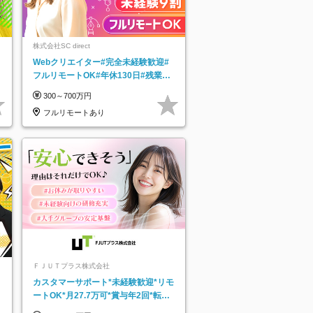
株式会社SC direct
Webクリエイター#完全未経験歓迎#
フルリモートOK#年休130日#残業月
5h以下#全国募集#最大1年の研修
300～700万円
フルリモートあり
ＦＪＵＴプラス株式会社
カスタマーサポート*未経験歓迎*リモ
ートOK*月27.7万可*賞与年2回*転勤
なし*連休OK/ZE010232