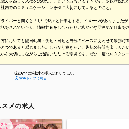
に魅力を感じて入社を決めた。」という方もいるそうです。少数精鋭だ
、社内でのコミュニケーションを特に大切にしているとのこと。
ドライバーと聞くと「1人で黙々と仕事をする」イメージがありましたが
お話をされていたり、情報共有をし合ったりと和やかな雰囲気で仕事を
き方においても隔日勤務・夜勤・日勤と自分のペースにあわせて勤務時
ひとつであると感じました。しっかり稼ぎたい、趣味の時間を楽しみた
思いを大切にしながらご活躍いただける環境です。ぜひ一度北斗タクシ
現在typeに掲載中の求人はありません。
typeトップに戻る
ススメの求人