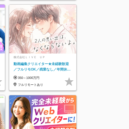
株式会社ＬＩＶＥ ＵＰ
動画編集クリエイター★未経験歓迎
／フルリモOK／残業なし／年間休日
125日／髪・服・ネイル自由／研修充
350～1000万円
実で安心
フルリモートあり