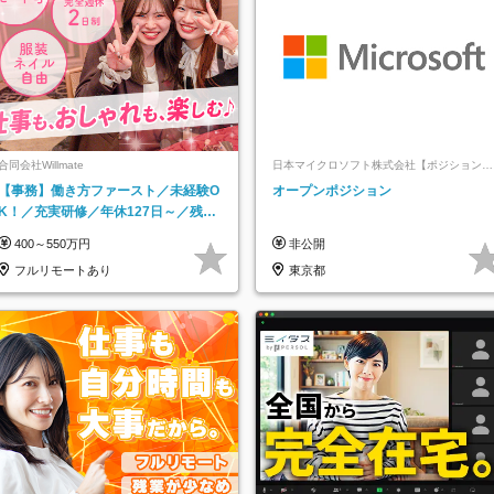
合同会社Willmate
日本マイクロソフト株式会社【ポジションマ
ッチ登録】
【事務】働き方ファースト／未経験O
オープンポジション
K！／充実研修／年休127日～／残業
なし／平均20代／リモートOK
400～550万円
非公開
フルリモートあり
東京都