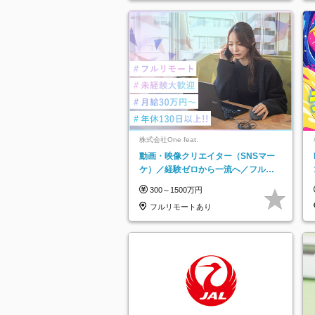
株式会社One feat.
動画・映像クリエイター（SNSマー
ケ）／経験ゼロから一流へ／フルリ
モートOK／月給30万円～／年休130
300～1500万円
日以上
フルリモートあり