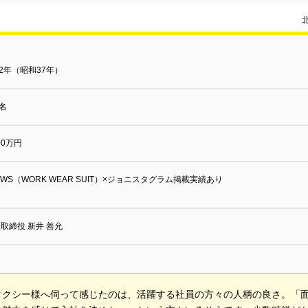
62年（昭和37年）
5名
000万円
WS（WORK WEAR SUIT）×ジョニスタグラム掲載実績あり
取締役 新井 善允
タクシー様へ伺って感じたのは、活躍する社員の方々の人柄の良さ。「