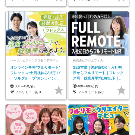
パーソルビジネスプロセスデザイン株式会社 事業開発本部
株式会社プロエフィカ
オンライン事務*フルリモート*
SES営業｜未経験OK｜入社初
フレックス*土日祝休み*大手パ
日からフルリモート｜フレック
ーソルグループ*オンライン面
ス可｜残業月平均10h以下｜事
接*30～40代活躍中
業立ち上げメンバー
300～450万円
400～600万円
フルリモートあり
フルリモートあり