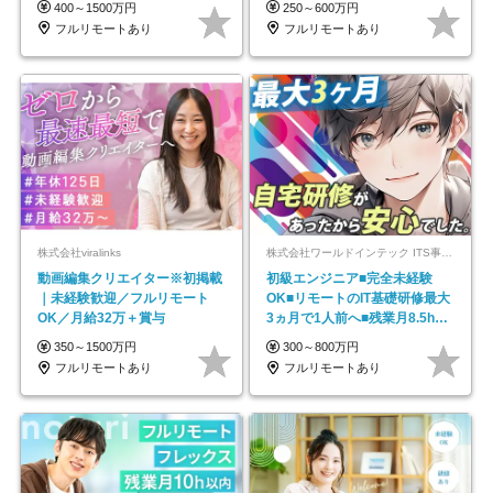
400～1500万円
250～600万円
フルリモートあり
フルリモートあり
株式会社viralinks
株式会社ワールドインテック ITS事業部【東証プライム上場グループ】
動画編集クリエイター※初掲載
初級エンジニア■完全未経験
｜未経験歓迎／フルリモート
OK■リモートのIT基礎研修最大
OK／月給32万＋賞与
3ヵ月で1人前へ■残業月8.5h■
安定基盤/STR
350～1500万円
300～800万円
フルリモートあり
フルリモートあり