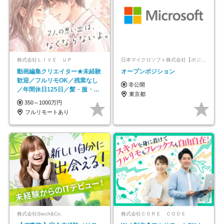
株式会社ＬＩＶＥ ＵＰ
日本マイクロソフト株式会社【ポジションマッチ登録】
動画編集クリエイター★未経験
オープンポジション
歓迎／フルリモOK／残業なし
非公開
／年間休日125日／髪・服・ネ
東京都
イル自由／研修充実で安心
350～1000万円
フルリモートあり
株式会社Stech&Co.
株式会社ＣＯＲＥ ＣＯＤＥ