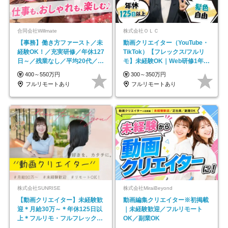
合同会社Willmate
株式会社ＯＬＣ
【事務】働き方ファースト／未
動画クリエイター（YouTube・
経験OK！／充実研修／年休127
TikTok）【フレックス/フルリ
日～／残業なし／平均20代／リ
モ】未経験OK｜Web研修1年間
モートOK
｜副業OK
400～550万円
300～350万円
フルリモートあり
フルリモートあり
株式会社SUNRISE
株式会社MiraiBeyond
【動画クリエイター】未経験歓
動画編集クリエイター※初掲載
迎＊月給30万～＊年休125日以
｜未経験歓迎／フルリモート
上＊フルリモ・フルフレックス
OK／副業OK
◆10名の採用が決定◆