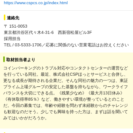
https://www.cspcs.co.jp/index.html
連絡先
〒 151-0053
東京都渋谷区代々木4-31-6 西新宿松屋ビル3F
採用担当
TEL / 03-5333-1706／応募に関係のない営業電話はお控えください
取材担当者より
コインパーキングのトラブル対応やコンタクトセンターの運営など
を行っている同社。最近、株式会社CSPほっとサービスと合併し、
更なる成長が期待される企業だ。そんな同社の魅力の一つは、東証
プライム上場グループの安定した基盤を持ちながら、ワークライフ
バランスを大切にできる点。《残業少なめ》《最大月13日休み》
《有休取得率85％》など、働きやすい環境が整っているとのこと
だ。今回の募集では、年齢や経験を問わず未経験からのチャレンジ
も歓迎なのだそう。少しでも興味を持った方は、まずは話を聞いて
みてはいかがだろうか。