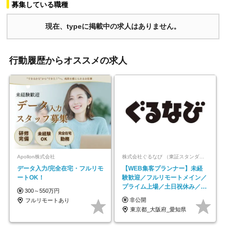
募集している職種
現在、typeに掲載中の求人はありません。
行動履歴からオススメの求人
Apollon株式会社
株式会社ぐるなび （東証スタンダード上場）
データ入力/完全在宅・フルリモ
【WEB集客プランナー】未経
ートOK！
験歓迎／フルリモートメイン／
プライム上場／土日祝休み／東
300～550万円
京・大阪・名古屋
非公開
フルリモートあり
東京都_大阪府_愛知県