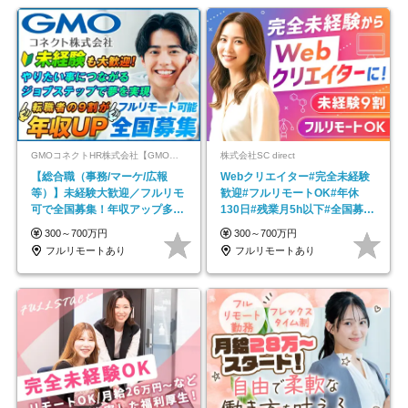
GMOコネクトHR株式会社【GMOインターネットグループ】
株式会社SC direct
【総合職（事務/マーケ/広報
Webクリエイター#完全未経験
等）】未経験大歓迎／フルリモ
歓迎#フルリモートOK#年休
可で全国募集！年収アップ多数
130日#残業月5h以下#全国募集
★年休最大130日★
#最大1年の研修
300～700万円
300～700万円
フルリモートあり
フルリモートあり