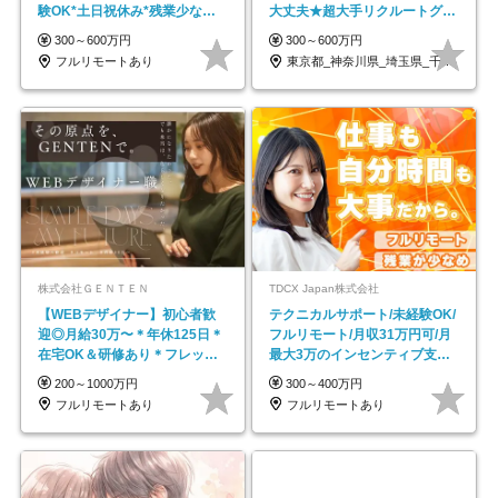
験OK*土日祝休み*残業少なめ*
大丈夫★超大手リクルートグル
在宅勤務手当あり
ープの正社員/sg
300～600万円
300～600万円
フルリモートあり
東京都_神奈川県_埼玉県_千葉県_大阪府…
株式会社ＧＥＮＴＥＮ
TDCX Japan株式会社
【WEBデザイナー】初⼼者歓
テクニカルサポート/未経験OK/
迎◎⽉給30万〜＊年休125⽇＊
フルリモート/月収31万円可/月
在宅OK＆研修あり＊フレック
最大3万のインセンティブ支給/
ス
平均年齢33歳
200～1000万円
300～400万円
フルリモートあり
フルリモートあり