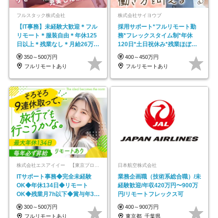
フルスタック株式会社
株式会社サイヨウブ
【IT事務】未経験大歓迎＊フル
採用サポート*フルリモート勤
リモート＊服装自由＊年休125
務*フレックスタイム制*年休
日以上＊残業なし＊月給26万円
120日*土日祝休み*残業ほぼな
以上
し*育児中社員8割以上
350～500万円
400～450万円
フルリモートあり
フルリモートあり
株式会社エスアイイー 【東京プロマーケット上場】
日本航空株式会社
ITサポート事務◆完全未経験
業務企画職（技術系総合職）/未
OK◆年休134日◆リモート
経験歓迎/年収420万円〜900万
OK◆残業月7h以下◆賞与年3回
円/リモートフレックス可
◆5年目まで必ず昇給
300～500万円
400～900万円
フルリモートあり
東京都_千葉県