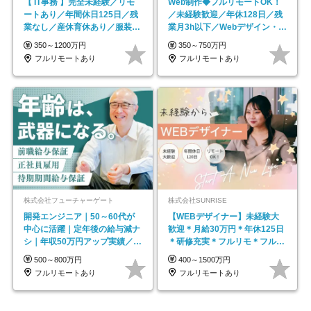
【 IT事務 】完全未経験／リモ
Web制作◆フルリモートOK！
ートあり／年間休日125日／残
／未経験歓迎／年休128日／残
業なし／産休育休あり／服装・
業月3h以下／Webデザイン・
髪型自由／毎年昇給
ECサイトやHP制作
350～1200万円
350～750万円
フルリモートあり
フルリモートあり
株式会社フューチャーゲート
株式会社SUNRISE
開発エンジニア｜50～60代が
【WEBデザイナー】未経験大
中心に活躍｜定年後の給与減ナ
歓迎＊月給30万円＊年休125日
シ｜年収50万円アップ実績／昇
＊研修充実＊フルリモ＊フルフ
給率92％（直近3年）
レックス＊
500～800万円
400～1500万円
フルリモートあり
フルリモートあり