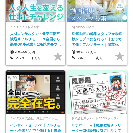
ｎｏｔａｒｉ株式会社
Apollon株式会社
人材コンサルタント◆第二新卒
SNS動画の編集スタッフ★未経
歓迎◆フルリモート＆全国から
験からプロになれる！｜おうち
勤務OK◆残業月10h以内◆フレ
で働くフルリモート｜残業ゼロ
ックス制
で18時退勤◎
250～500万円
300～550万円
フルリモートあり
フルリモートあり
ミイダス株式会社【東証プライム上場パーソルグループ】
株式会社リクルートR&Dスタッフィング【リクルートグループ】
インサイドセールス【フルリモ
ITサポート★未経験歓迎★フリ
ート/全国どこでも働ける】未経
ーターOK!経歴は気にしなくて