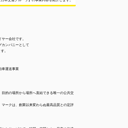
【日本交通グループ】の事業内容を紹介します。
。
イヤー会社です。
グカンパニーとして
ます。
動車運送事業
、目的の場所から場所へ直結できる唯一の公共交
」マークは、創業以来変わらぬ最高品質との定評