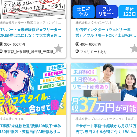
株式会社リクルートR&Dスタッフィング【リ
株式会社さくらインベスト
クルートグループ】
ITサポート★未経験歓迎★フリーター
配信ディレクター（ウェビナー運
OK!経歴は気にしなくて大丈夫★超大
営）／フルリモートOK／土日祝休み
手リクルートグループの正社員/sg
／年休123日／年収600万円可
300～600万円
400～600万円
東京都_神奈川県_埼玉県_千葉県_大
フルリモートあり
阪府…
株式会社ミライル
株式会社コプロコンストラクション【東証プ
ライム上場コプロ・ホールディングス子会
IT事務*未経験歓迎*残業10h以下*年休
※サポート事務*未経験から月収37万
社】
130日*服装・髪型自由*AI研修あり*
円可♪専門スキルが身に付く！Web面