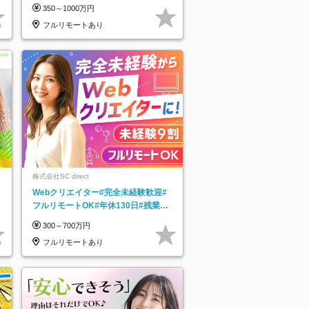
125日／髪・服・ネイル自由／研修充
350～1000万円
実で安心
フルリモートあり
株式会社SC direct
Webクリエイター#完全未経験歓迎#
フルリモートOK#年休130日#残業月
5h以下#全国募集#最大1年の研修
300～700万円
フルリモートあり