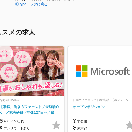
typeトップに戻る
ススメの求人
合同会社Willmate
日本マイクロソフト株式会社【ポジションマ
ッチ登録】
【事務】働き方ファースト／未経験O
オープンポジション
K！／充実研修／年休127日～／残業
なし／平均20代／リモートOK
400～550万円
非公開
フルリモートあり
東京都