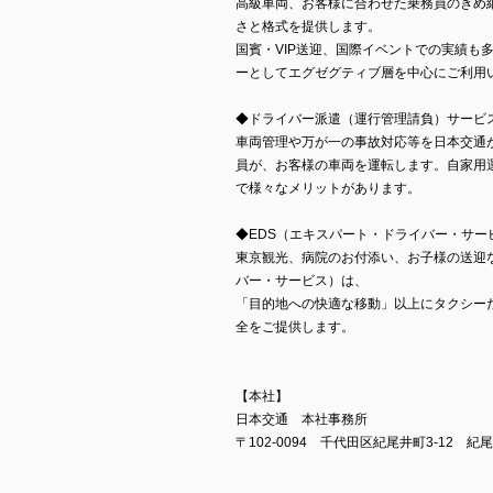
高級車両、お客様に合わせた乗務員のきめ
さと格式を提供します。
国賓・VIP送迎、国際イベントでの実績も
ーとしてエグゼグティブ層を中心にご利用
◆ドライバー派遣（運行管理請負）サービ
車両管理や万が一の事故対応等を日本交通
員が、お客様の車両を運転します。自家用
で様々なメリットがあります。
◆EDS（エキスパート・ドライバー・サー
東京観光、病院のお付添い、お子様の送迎
バー・サービス）は、
「目的地への快適な移動」以上にタクシー
全をご提供します。
【本社】
日本交通 本社事務所
〒102-0094 千代田区紀尾井町3-12 紀