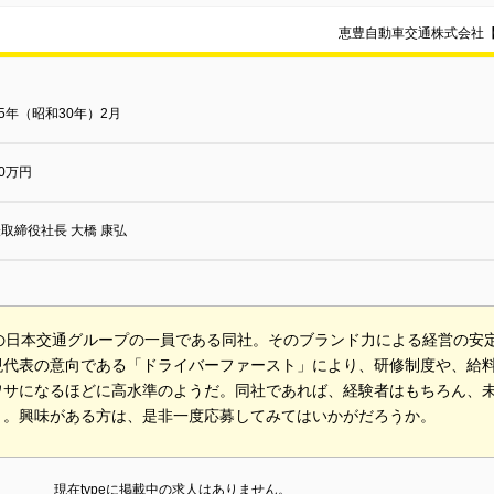
恵豊自動車交通株式会社
55年（昭和30年）2月
00万円
取締役社長 大橋 康弘
.1の日本交通グループの一員である同社。そのブランド力による経営の安
現代表の意向である「ドライバーファースト」により、研修制度や、給
ワサになるほどに高水準のようだ。同社であれば、経験者はもちろん、
う。興味がある方は、是非一度応募してみてはいかがだろうか。
現在typeに掲載中の求人はありません。