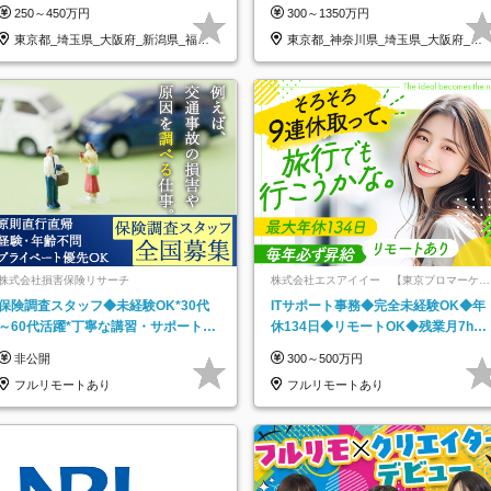
住宅手当あり*転勤なし
接＆リモート研修も充実♪/a
250～450万円
300～1350万円
東京都_埼玉県_大阪府_新潟県_福岡
東京都_神奈川県_埼玉県_大阪府_愛
県
知県…
株式会社損害保険リサーチ
株式会社エスアイイー 【東京プロマーケッ
ト上場】
保険調査スタッフ◆未経験OK*30代
ITサポート事務◆完全未経験OK◆年
～60代活躍*丁寧な講習・サポートあ
休134日◆リモートOK◆残業月7h以
り*原則直行直帰／全国募集・業務委
下◆賞与年3回◆5年目まで必ず昇給
非公開
300～500万円
託
フルリモートあり
フルリモートあり