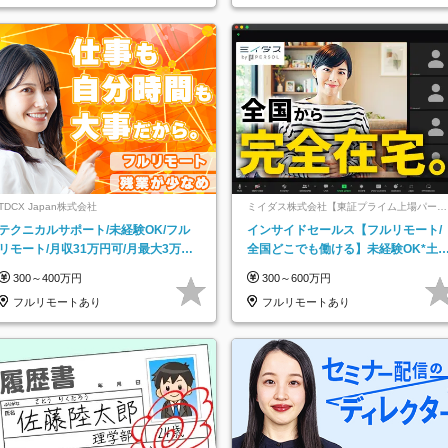
TDCX Japan株式会社
ミイダス株式会社【東証プライム上場パーソ
ルグループ】
テクニカルサポート/未経験OK/フル
インサイドセールス【フルリモート/
リモート/月収31万円可/月最大3万の
全国どこでも働ける】未経験OK*土
インセンティブ支給/平均年齢33歳
祝休み*残業少なめ*在宅勤務手当あ
300～400万円
300～600万円
フルリモートあり
フルリモートあり