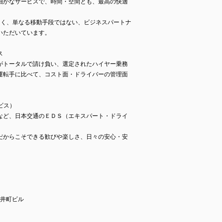
細かなサービスで、時間・空間とも、最高の快適
多く、単なる移動手段ではない、ビジネスパートナ
いただいています。
ス
がトータルで請け負い、選定されたハイヤー乗務
運転手に比べて、コスト面・ドライバーの管理面
ビス）
など、日本交通のＥＤＳ（エキスパート・ドライ
だからこそできる歓びや楽しさ、日々の安心・安
尾井町ビル