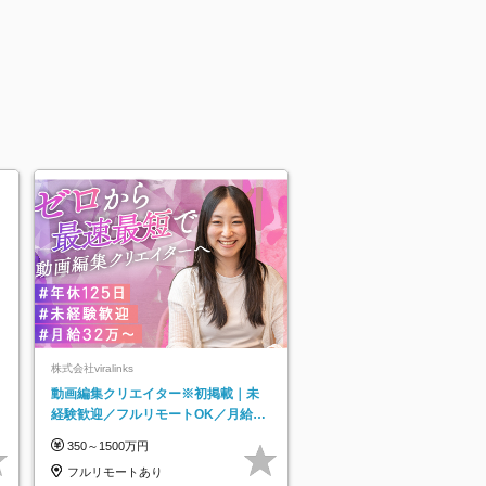
株式会社viralinks
動画編集クリエイター※初掲載｜未
経験歓迎／フルリモートOK／月給32
万＋賞与
350～1500万円
フルリモートあり