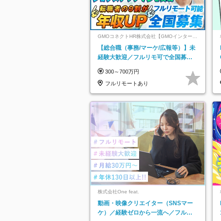
GMOコネクトHR株式会社【GMOインターネ
ットグループ】
【総合職（事務/マーケ/広報等）】未
経験大歓迎／フルリモ可で全国募
集！年収アップ多数★年休最大130日
300～700万円
★
フルリモートあり
株式会社One feat.
動画・映像クリエイター（SNSマー
ケ）／経験ゼロから一流へ／フルリ