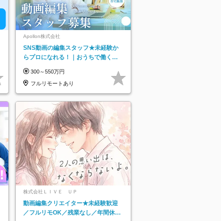
Apollon株式会社
SNS動画の編集スタッフ★未経験か
らプロになれる！｜おうちで働くフ
ルリモート｜残業ゼロで18時退勤◎
300～550万円
フルリモートあり
株式会社ＬＩＶＥ ＵＰ
動画編集クリエイター★未経験歓迎
／フルリモOK／残業なし／年間休日