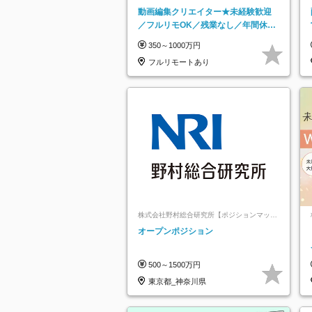
動画編集クリエイター★未経験歓迎
／フルリモOK／残業なし／年間休日
125日／髪・服・ネイル自由／研修充
350～1000万円
実で安心
フルリモートあり
株式会社野村総合研究所【ポジションマッチ
登録】
オープンポジション
500～1500万円
東京都_神奈川県