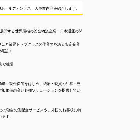
ESSホールディングス】の事業内容を紹介します。
点を展開する世界屈指の総合物流企業・日本通運の関
90拠点と業界トップクラスの作業力を誇る安定企業
給休暇あり
境で活躍
輸送～現金保管をはじめ、紙幣・硬貨の計算・整
付加価値の高い各種ソリューションを提供してい
などの独自の集配金サービスや、外国のお客様に特
います。