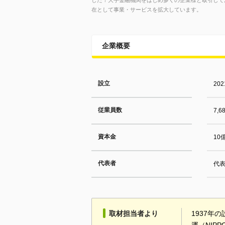
した！大手金融機関をはじめ多くの企業様と取引して
在として事業・サービスを拡大しています。
企業概要
設立
20
従業員数
7,
資本金
10
代表者
代表
取材担当者より
1937