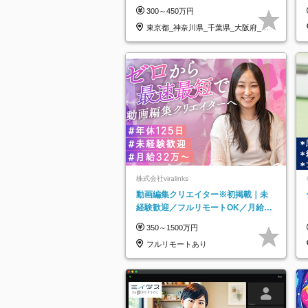
なし*連休OK/ZE010232
300～450万円
東京都_神奈川県_千葉県_大阪府_愛
知県…
株式会社viralinks
動画編集クリエイター※初掲載｜未
経験歓迎／フルリモートOK／月給32
万＋賞与
350～1500万円
フルリモートあり