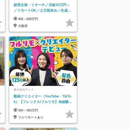
経営企画・リサーチ／月給30万円～
／リモートOK／土日祝休み／生成AI
を活用できる方歓迎
400～600万円
大阪府
株式会社ＯＬＣ
動画クリエイター（YouTube・TikTo
k）【フレックス/フルリモ】未経験O
K｜Web研修1年間｜副業OK
300～350万円
フルリモートあり