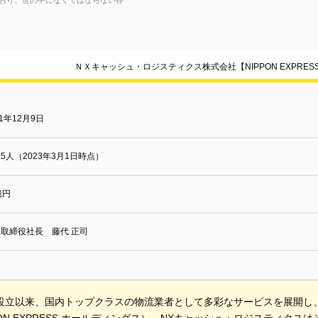
おり、世の中になくてはならない存
ＮＸキャッシュ・ロジスティクス株式会社【NIPPON EXPR
21年12月9日
685人（2023年3月1日時点）
億円
取締役社長 藤代 正司
年の設立以来、国内トップクラスの物流業者として多彩なサービスを展開