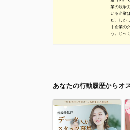
運（NIP
業の競争
いる企業
だ。しか
手企業の
う。じっ
あなたの行動履歴からオ