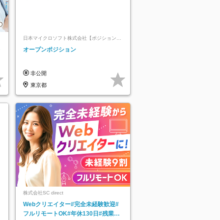
日本マイクロソフト株式会社【ポジションマ
ッチ登録】
レ
オープンポジション
非公開
東京都
株式会社SC direct
Webクリエイター#完全未経験歓迎#
フルリモートOK#年休130日#残業月