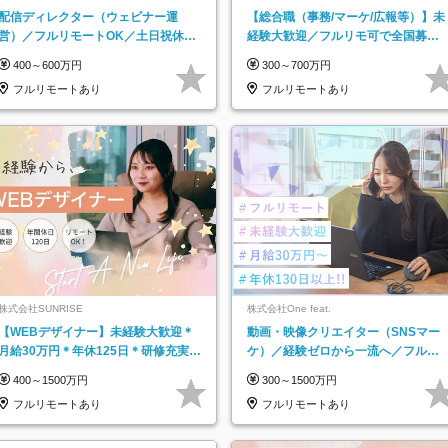
ットグループ】
配信ディレクター（ウェビナー運
【総合職（事務/マーケ/広報等）】未
営）／フルリモートOK／土日祝休み
経験大歓迎／フルリモ可で全国募
／年休123日／年収600万円可
集！年収アップ多数★年休最大130日
400～600万円
300～700万円
★
フルリモートあり
フルリモートあり
株式会社SUNRISE
株式会社One feat.
【WEBデザイナー】未経験大歓迎＊
動画・映像クリエイター（SNSマー
月給30万円＊年休125日＊研修充実＊
ケ）／経験ゼロから一流へ／フルリ
フルリモ＊フルフレックス＊
モートOK／月給30万円～／年休130
400～1500万円
300～1500万円
日以上
フルリモートあり
フルリモートあり