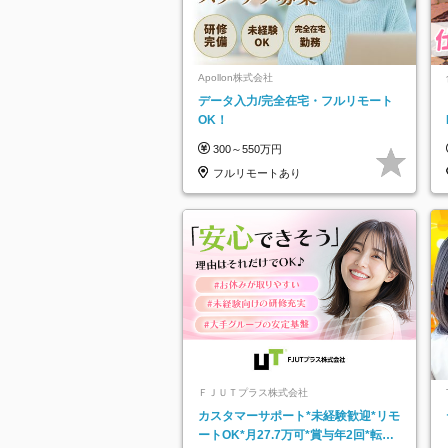
Apollon株式会社
データ入力/完全在宅・フルリモート
OK！
300～550万円
フルリモートあり
ＦＪＵＴプラス株式会社
カスタマーサポート*未経験歓迎*リモ
ートOK*月27.7万可*賞与年2回*転勤