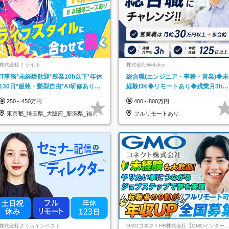
株式会社ミライル
株式会社Widsley
IT事務*未経験歓迎*残業10h以下*年休
総合職(エンジニア・事務・営業)◆未
130日*服装・髪型自由*AI研修あり*
経験OK◆リモートあり◆残業月3h◆
住宅手当あり*転勤なし
服装髪型自由
250～450万円
400～800万円
東京都_埼玉県_大阪府_新潟県_福岡
フルリモートあり
県
株式会社さくらインベスト
GMOコネクトHR株式会社【GMOインター