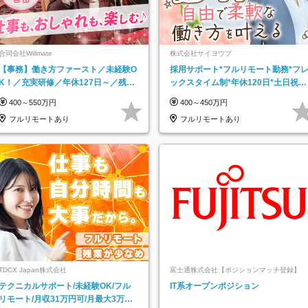
合同会社Willmate
株式会社サイヨウブ
【事務】働き方ファースト／未経験O
採用サポート*フルリモート勤務*フ
K！／充実研修／年休127日～／残業
ックスタイム制*年休120日*土日祝休
なし／平均20代／リモートOK
み*残業ほぼなし*育児中社員8割以上
400～550万円
400～450万円
フルリモートあり
フルリモートあり
TDCX Japan株式会社
富士通株式会社【ポジションマッチ登録】
テクニカルサポート/未経験OK/フル
IT系オープンポジション
リモート/月収31万円可/月最大3万の