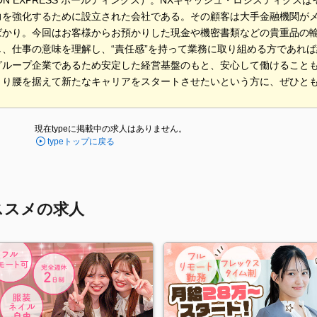
PON EXPRESS ホールディングス）。NXキャッシュ・ロジスティク
力を強化するために設立された会社である。その顧客は大手金融機関が
ばかり。今回はお客様からお預かりした現金や機密書類などの貴重品の
し、仕事の意味を理解し、“責任感”を持って業務に取り組める方であれ
グループ企業であるため安定した経営基盤のもと、安心して働けること
くり腰を据えて新たなキャリアをスタートさせたいという方に、ぜひと
現在typeに掲載中の求人はありません。
typeトップに戻る
ススメの求人