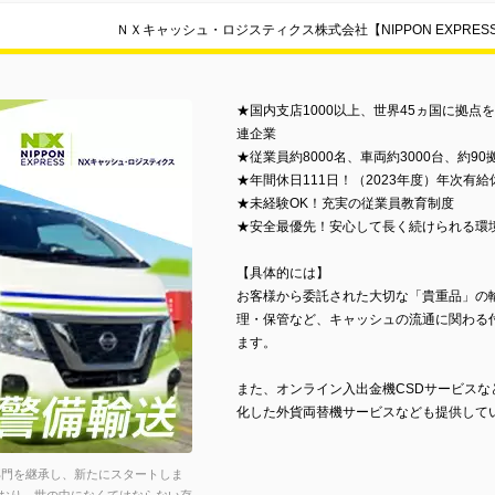
ＮＸキャッシュ・ロジスティクス株式会社【NIPPON EXPR
★国内支店1000以上、世界45ヵ国に拠
連企業
★従業員約8000名、車両約3000台、約
★年間休日111日！（2023年度）年次有
★未経験OK！充実の従業員教育制度
★安全最優先！安心して長く続けられる環
【具体的には】
お客様から委託された大切な「貴重品」の
理・保管など、キャッシュの流通に関わる
ます。
また、オンライン入出金機CSDサービス
化した外貨両替機サービスなども提供して
業部門を継承し、新たにスタートしま