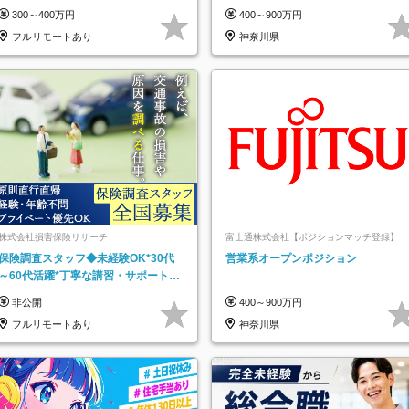
インセンティブ支給/平均年齢33歳
300～400万円
400～900万円
フルリモートあり
神奈川県
株式会社損害保険リサーチ
富士通株式会社【ポジションマッチ登録】
保険調査スタッフ◆未経験OK*30代
営業系オープンポジション
～60代活躍*丁寧な講習・サポートあ
り*原則直行直帰／全国募集・業務委
非公開
400～900万円
託
フルリモートあり
神奈川県