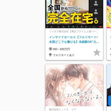
ミイダス株式会社【東証プライム上場パーソ
ルグループ】
インサイドセールス【フルリモート/
全国どこでも働ける】未経験OK*土日
祝休み*残業少なめ*在宅勤務手当あり
300～600万円
フルリモートあり
株式会社ＬＩＶＥ ＵＰ