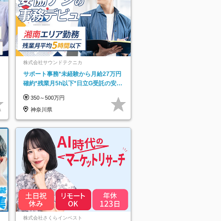
株式会社サウンドテクニカ
サポート事務*未経験から月給27万円
確約*残業月5h以下*日立G受託の安定
基盤*湘南エリア勤務
350～500万円
神奈川県
ネ
株式会社さくらインベスト