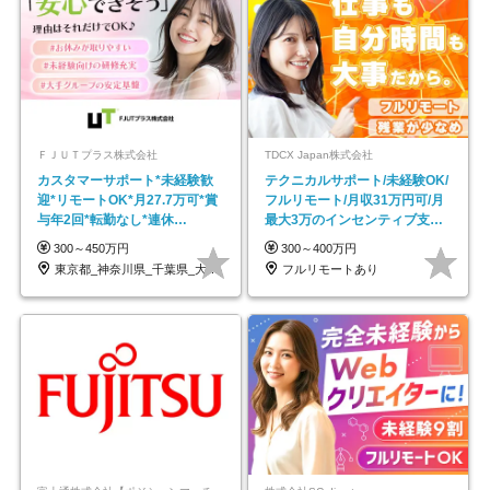
ＦＪＵＴプラス株式会社
TDCX Japan株式会社
カスタマーサポート*未経験歓
テクニカルサポート/未経験OK/
迎*リモートOK*月27.7万可*賞
フルリモート/月収31万円可/月
与年2回*転勤なし*連休
最大3万のインセンティブ支給/
OK/ZE010232
平均年齢33歳
300～450万円
300～400万円
東京都_神奈川県_千葉県_大阪府_愛知県…
フルリモートあり