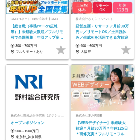
GMOコネクトHR株式会社【GMOインターネットグループ】
株式会社さくらインベスト
【総合職（事務/マーケ/広報
経営企画・リサーチ／月給30万
等）】未経験大歓迎／フルリモ
円～／リモートOK／土日祝休
可で全国募集！年収アップ多数
み／生成AIを活用できる方歓迎
★年休最大130日★
300～700万円
400～600万円
フルリモートあり
大阪府
株式会社野村総合研究所【ポジションマッチ登録】
株式会社SUNRISE
オープンポジション
【WEBデザイナー】未経験大
歓迎＊月給30万円＊年休125日
500～1500万円
＊研修充実＊フルリモ＊フルフ
東京都_神奈川県
レックス＊