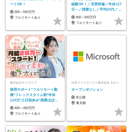
ートOK！
経験OK！／充実研修／年休127
日～／残業なし／平均20代／リ
300～550万円
モートOK
400～550万円
フルリモートあり
フルリモートあり
株式会社サイヨウブ
日本マイクロソフト株式会社【ポジションマッチ登録】
採用サポート*フルリモート勤
オープンポジション
務*フレックスタイム制*年休
非公開
120日*土日祝休み*残業ほぼな
東京都
し*育児中社員8割以上
400～450万円
フルリモートあり