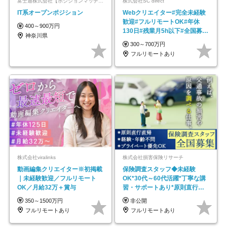
富士通株式会社【ポジションマッチ登録】
株式会社SC direct
IT系オープンポジション
Webクリエイター#完全未経験
歓迎#フルリモートOK#年休
400～900万円
130日#残業月5h以下#全国募集
神奈川県
#最大1年の研修
300～700万円
フルリモートあり
株式会社viralinks
株式会社損害保険リサーチ
動画編集クリエイター※初掲載
保険調査スタッフ◆未経験
｜未経験歓迎／フルリモート
OK*30代～60代活躍*丁寧な講
OK／月給32万＋賞与
習・サポートあり*原則直行直
帰／全国募集・業務委託
350～1500万円
非公開
フルリモートあり
フルリモートあり