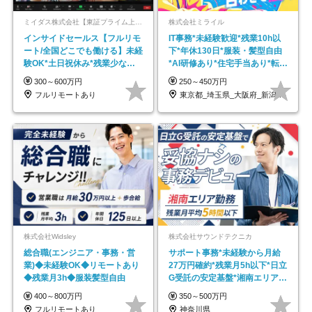
ミイダス株式会社【東証プライム上場パーソルグループ】
株式会社ミライル
インサイドセールス【フルリモ
IT事務*未経験歓迎*残業10h以
ート/全国どこでも働ける】未経
下*年休130日*服装・髪型自由
験OK*土日祝休み*残業少なめ*
*AI研修あり*住宅手当あり*転勤
在宅勤務手当あり
なし
300～600万円
250～450万円
フルリモートあり
東京都_埼玉県_大阪府_新潟県_福岡県
株式会社Widsley
株式会社サウンドテクニカ
総合職(エンジニア・事務・営
サポート事務*未経験から月給
業)◆未経験OK◆リモートあり
27万円確約*残業月5h以下*日立
◆残業月3h◆服装髪型自由
G受託の安定基盤*湘南エリア勤
務
400～800万円
350～500万円
フルリモートあり
神奈川県