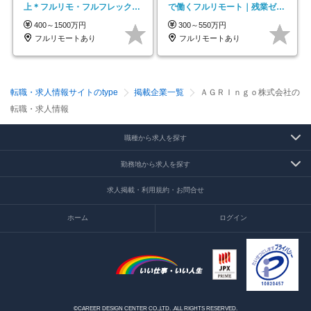
上＊フルリモ・フルフレックス
で働くフルリモート｜残業ゼロ
◆10名の採用が決定◆
で18時退勤◎
400～1500万円
300～550万円
フルリモートあり
フルリモートあり
転職・求人情報サイトのtype
掲載企業一覧
ＡＧＲＩｎｇｏ株式会社の
転職・求人情報
職種から求人を探す
勤務地から求人を探す
求人掲載・利用規約・お問合せ
ホーム
ログイン
©CAREER DESIGN CENTER CO.,LTD. .ALL RIGHTS RESERVED.