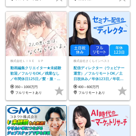
株式会社ＬＩＶＥ ＵＰ
株式会社さくらインベスト
動画編集クリエイター★未経験
配信ディレクター（ウェビナー
歓迎／フルリモOK／残業なし
運営）／フルリモートOK／土
／年間休日125日／髪・服・ネ
日祝休み／年休123日／年収
イル自由／研修充実で安心
600万円可
350～1000万円
400～600万円
フルリモートあり
フルリモートあり