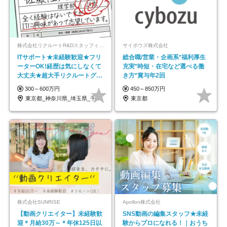
株式会社リクルートR&Dスタッフィング【リクルートグループ】
サイボウズ株式会社
ITサポート★未経験歓迎★フリ
総合職/営業・企画系*福利厚生
ーターOK!経歴は気にしなくて
充実*時短・在宅など選べる働
大丈夫★超大手リクルートグル
き方*賞与年2回
ープの正社員/sg
300～600万円
450～850万円
東京都_神奈川県_埼玉県_千葉県_大阪府…
東京都
株式会社SUNRISE
Apollon株式会社
【動画クリエイター】未経験歓
SNS動画の編集スタッフ★未経
迎＊月給30万～＊年休125日以
験からプロになれる！｜おうち