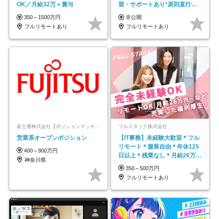
OK／月給32万＋賞与
習・サポートあり*原則直行直
帰／全国募集・業務委託
350～1500万円
非公開
フルリモートあり
フルリモートあり
富士通株式会社【ポジションマッチ登録】
フルスタック株式会社
営業系オープンポジション
【IT事務】未経験大歓迎＊フル
リモート＊服装自由＊年休125
400～900万円
日以上＊残業なし＊月給26万円
神奈川県
以上
350～500万円
フルリモートあり