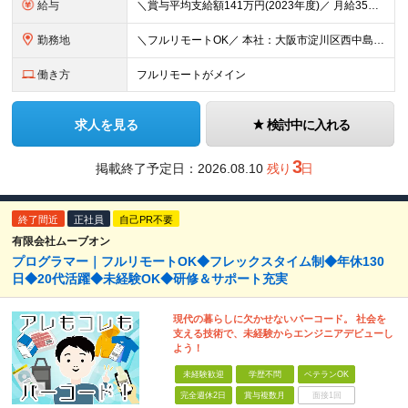
給与
＼賞与平均支給額141万円(2023年度)／ 月給35万円～＋交通費全額支給＋賞与年2回 【指示なく設計できる方】 月給35万円～＋交通費全額支給＋賞与年2回 【VB6、C#等の他者のプログラムを読める方】 月給40万円～＋交通費全額支給＋賞与年2回 ※経験やお持ちのスキルに応じて、相談のうえ決定いたします。 ※試用期間はありません。 ※残業代の支給方法については面接時にご説明いたします。
勤務地
＼フルリモートOK／ 本社：大阪市淀川区西中島3-19-13 第2ユヤマビル4F (変更の範囲)上記を除く当社関連勤務地 ※関西に本社あり※
働き方
フルリモートがメイン
求人を見る
検討中に入れる
3
掲載終了予定日：2026.08.10
残り
日
終了間近
正社員
自己PR不要
有限会社ムーブオン
プログラマー｜フルリモートOK◆フレックスタイム制◆年休130
日◆20代活躍◆未経験OK◆研修＆サポート充実
現代の暮らしに欠かせないバーコード。 社会を
支える技術で、未経験からエンジニアデビューし
よう！
未経験歓迎
学歴不問
ベテランOK
完全週休2日
賞与複数月
面接1回