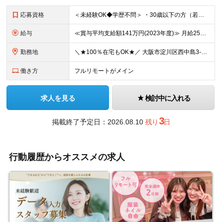
応募資格
＜未経験OK◆学歴不問＞ ・30歳以下の方（若年層のキャリア形成を図るため） 当社の今後を担う若手社員を積極的に採用しています。経験よりも人柄とポテンシャルで選考します。まったくの異業種の方、社会人経験が浅い方、転職回数が多い方もぜひご応募ください。
給与
≪賞与平均支給額141万円(2023年度)≫ 月給25万円～＋交通費全額支給＋賞与年2回 ※経験やお持ちのスキルに応じて、相談のうえ決定いたします。 ※試用期間はありません。 ※残業代の支給方法については面接時にご説明いたします。
勤務地
＼★100％在宅もOK★／ 大阪市淀川区西中島3-19-13 第2ユヤマビル4F (変更の範囲)上記を除く当社関連勤務地 ※関西に本社あり※
働き方
フルリモートがメイン
求人を見る
検討中に入れる
3
掲載終了予定日：2026.08.10
残り
日
行動履歴からオススメの求人