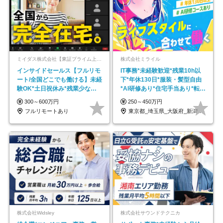
ミイダス株式会社【東証プライム上場パーソルグループ】
株式会社ミライル
インサイドセールス【フルリモ
IT事務*未経験歓迎*残業10h以
ート/全国どこでも働ける】未経
下*年休130日*服装・髪型自由
験OK*土日祝休み*残業少なめ*
*AI研修あり*住宅手当あり*転勤
在宅勤務手当あり
なし
300～600万円
250～450万円
フルリモートあり
東京都_埼玉県_大阪府_新潟県_福岡県
株式会社Widsley
株式会社サウンドテクニカ