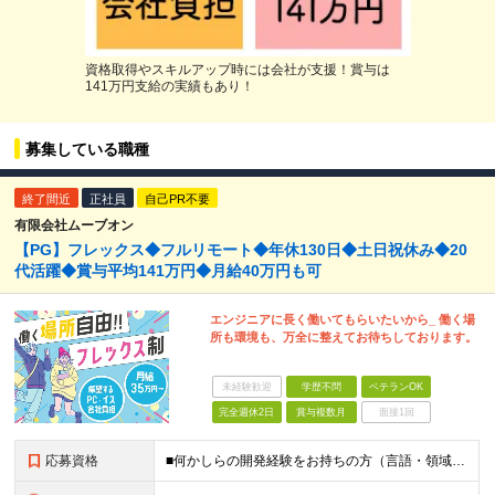
資格取得やスキルアップ時には会社が支援！賞与は
141万円支給の実績もあり！
募集している職種
終了間近
正社員
自己PR不要
有限会社ムーブオン
【PG】フレックス◆フルリモート◆年休130日◆土日祝休み◆20
代活躍◆賞与平均141万円◆月給40万円も可
エンジニアに長く働いてもらいたいから_ 働く場
所も環境も、万全に整えてお待ちしております。
未経験歓迎
学歴不問
ベテランOK
完全週休2日
賞与複数月
面接1回
応募資格
■何かしらの開発経験をお持ちの方（言語・領域・工程・年数は不問） ■学歴不問