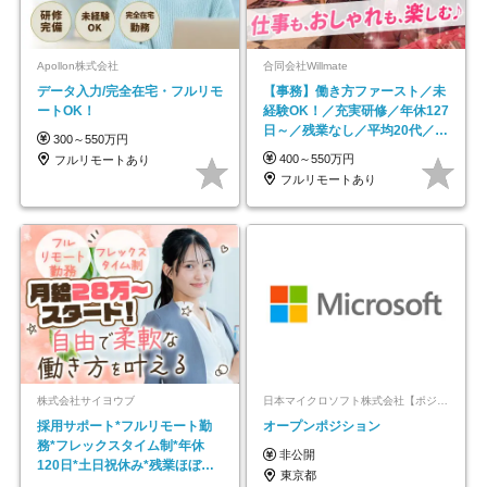
Apollon株式会社
合同会社Willmate
データ入力/完全在宅・フルリモ
【事務】働き方ファースト／未
ートOK！
経験OK！／充実研修／年休127
日～／残業なし／平均20代／リ
300～550万円
モートOK
400～550万円
フルリモートあり
フルリモートあり
株式会社サイヨウブ
日本マイクロソフト株式会社【ポジションマッチ登録】
採用サポート*フルリモート勤
オープンポジション
務*フレックスタイム制*年休
非公開
120日*土日祝休み*残業ほぼな
東京都
し*育児中社員8割以上