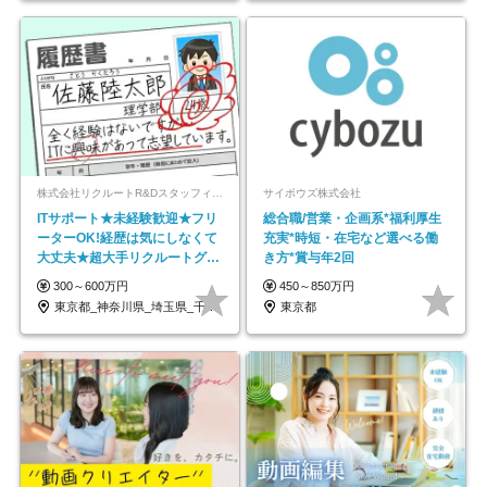
株式会社リクルートR&Dスタッフィング【リクルートグループ】
サイボウズ株式会社
ITサポート★未経験歓迎★フリ
総合職/営業・企画系*福利厚生
ーターOK!経歴は気にしなくて
充実*時短・在宅など選べる働
大丈夫★超大手リクルートグル
き方*賞与年2回
ープの正社員/sg
300～600万円
450～850万円
東京都_神奈川県_埼玉県_千葉県_大阪府…
東京都