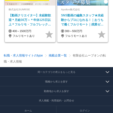
株式会社SUNRISE
Apollon株式会社
【動画クリエイター】未経験歓
SNS動画の編集スタッフ★未経
迎＊月給30万～＊年休125日以
験からプロになれる！｜おうち
上＊フルリモ・フルフレックス
で働くフルリモート｜残業ゼロ
◆10名の採用が決定◆
で18時退勤◎
400～1500万円
300～550万円
フルリモートあり
フルリモートあり
転職・求人情報サイトのtype
掲載企業一覧
有限会社ムーブオンの転
職・求人情報
同一カテゴリの求人をもっと見る
職種から求人を探す
勤務地から求人を探す
求人掲載・利用規約・お問合せ
ホーム
ログイン