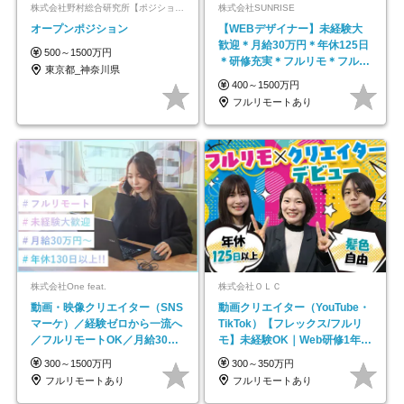
株式会社野村総合研究所【ポジションマッチ登録】
株式会社SUNRISE
オープンポジション
【WEBデザイナー】未経験大
歓迎＊月給30万円＊年休125日
500～1500万円
＊研修充実＊フルリモ＊フルフ
東京都_神奈川県
レックス＊
400～1500万円
フルリモートあり
株式会社One feat.
株式会社ＯＬＣ
動画・映像クリエイター（SNS
動画クリエイター（YouTube・
マーケ）／経験ゼロから一流へ
TikTok）【フレックス/フルリ
／フルリモートOK／月給30万
モ】未経験OK｜Web研修1年間
円～／年休130日以上
｜副業OK
300～1500万円
300～350万円
フルリモートあり
フルリモートあり