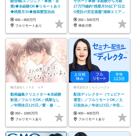
総合職(エンジニア・事務・営
サポート事務*未経験から月給
業)◆未経験OK◆リモートあり
27万円確約*残業月5h以下*日立
◆残業月3h◆服装髪型自由
G受託の安定基盤*湘南エリア勤
務
400～800万円
350～500万円
フルリモートあり
神奈川県
株式会社ＬＩＶＥ ＵＰ
株式会社さくらインベスト
動画編集クリエイター★未経験
配信ディレクター（ウェビナー
歓迎／フルリモOK／残業なし
運営）／フルリモートOK／土
／年間休日125日／髪・服・ネ
日祝休み／年休123日／年収
イル自由／研修充実で安心
600万円可
350～1000万円
400～600万円
フルリモートあり
フルリモートあり