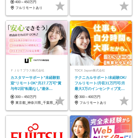
400～450万円
フルリモートあり
ＦＪＵＴプラス株式会社
TDCX Japan株式会社
カスタマーサポート*未経験歓
テクニカルサポート/未経験OK/
迎*リモートOK*月27.7万可*賞
フルリモート/月収31万円可/月
与年2回*転勤なし*連休
最大3万のインセンティブ支給/
OK/ZE010232
平均年齢33歳
300～450万円
300～400万円
東京都_神奈川県_千葉県_大阪府_愛知県…
フルリモートあり