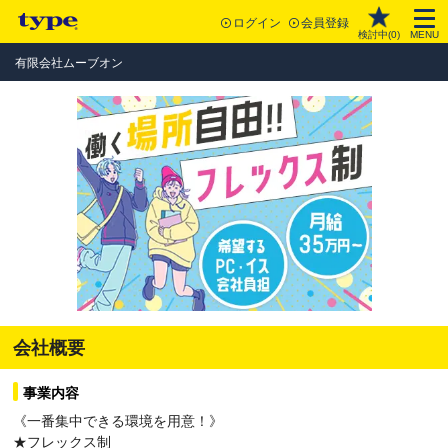
ログイン
会員登録
検討中(
0
)
MENU
有限会社ムーブオン
会社概要
事業内容
《一番集中できる環境を用意！》
★フレックス制