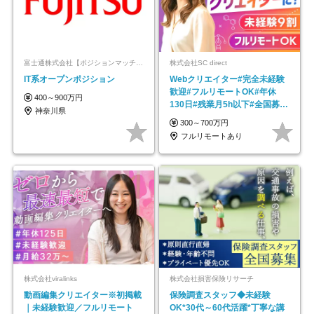
富士通株式会社【ポジションマッチ登録】
株式会社SC direct
IT系オープンポジション
Webクリエイター#完全未経験
歓迎#フルリモートOK#年休
400～900万円
130日#残業月5h以下#全国募集
神奈川県
#最大1年の研修
300～700万円
フルリモートあり
株式会社viralinks
株式会社損害保険リサーチ
動画編集クリエイター※初掲載
保険調査スタッフ◆未経験
｜未経験歓迎／フルリモート
OK*30代～60代活躍*丁寧な講