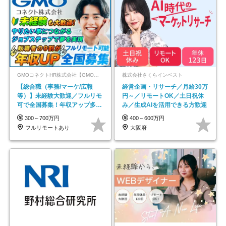
GMOコネクトHR株式会社【GMOインターネットグループ】
株式会社さくらインベスト
【総合職（事務/マーケ/広報
経営企画・リサーチ／月給30万
等）】未経験大歓迎／フルリモ
円～／リモートOK／土日祝休
可で全国募集！年収アップ多数
み／生成AIを活用できる方歓迎
★年休最大130日★
300～700万円
400～600万円
フルリモートあり
大阪府