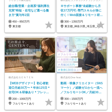
サイボウズ株式会社
株式会社コプロコンストラクション【東証プライム上場コプロ・ホールディングス子会社】
総合職/営業・企画系*福利厚生
※サポート事務*未経験から月
充実*時短・在宅など選べる働
収37万円可♪専門スキルが身に
き方*賞与年2回
付く！Web面接＆リモート研修
も充実♪/a
450～850万円
300～1350万円
東京都
東京都_神奈川県_埼玉県_大阪府_愛知県…
株式会社ＧＥＮＴＥＮ
株式会社One feat.
【WEBデザイナー】初⼼者歓
動画・映像クリエイター（SNS
迎◎⽉給30万〜＊年休125⽇＊
マーケ）／経験ゼロから一流へ
在宅OK＆研修あり＊フレック
／フルリモートOK／月給30万
ス
円～／年休130日以上
200～1000万円
300～1500万円
フルリモートあり
フルリモートあり