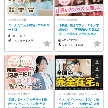
Apollon株式会社
合同会社Willmate
データ入力/完全在宅・フルリモ
【事務】働き方ファースト／未
ートOK！
経験OK！／充実研修／年休127
日～／残業なし／平均20代／リ
300～550万円
モートOK
400～550万円
フルリモートあり
フルリモートあり
株式会社サイヨウブ
ミイダス株式会社【東証プライム上場パーソルグループ】
採用サポート*フルリモート勤
インサイドセールス【フルリモ
務*フレックスタイム制*年休
ート/全国どこでも働ける】未経