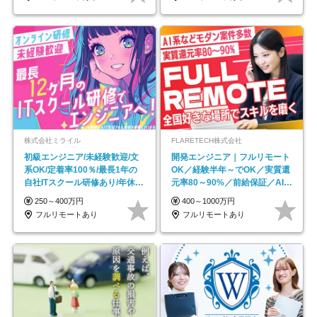
株式会社ミライル
FLARETECH株式会社
初級エンジニア/未経験歓迎/文
開発エンジニア｜フルリモート
系OK/定着率100％/最長1年の
OK／経験半年～でOK／実質還
自社ITスクール研修あり/年休
元率80～90%／前給保証／AI系
130日
など最先端案件多数
250～400万円
400～1000万円
フルリモートあり
フルリモートあり