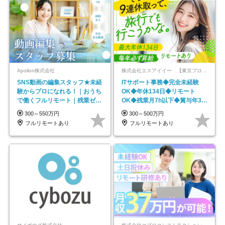
Apollon株式会社
株式会社エスアイイー 【東京プロマーケット上場】
SNS動画の編集スタッフ★未経
ITサポート事務◆完全未経験
験からプロになれる！｜おうち
OK◆年休134日◆リモート
で働くフルリモート｜残業ゼロ
OK◆残業月7h以下◆賞与年3回
で18時退勤◎
◆5年目まで必ず昇給
300～550万円
300～500万円
フルリモートあり
フルリモートあり