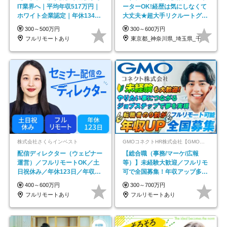
IT業界へ｜平均年収517万円｜
ーターOK!経歴は気にしなくて
ホワイト企業認定｜年休134日
大丈夫★超大手リクルートグル
｜リモートOK
ープの正社員/sg
300～500万円
300～600万円
フルリモートあり
東京都_神奈川県_埼玉県_千葉県_大阪府…
株式会社さくらインベスト
GMOコネクトHR株式会社【GMOインターネットグループ】
配信ディレクター（ウェビナー
【総合職（事務/マーケ/広報
運営）／フルリモートOK／土
等）】未経験大歓迎／フルリモ
日祝休み／年休123日／年収
可で全国募集！年収アップ多数
600万円可
★年休最大130日★
400～600万円
300～700万円
フルリモートあり
フルリモートあり