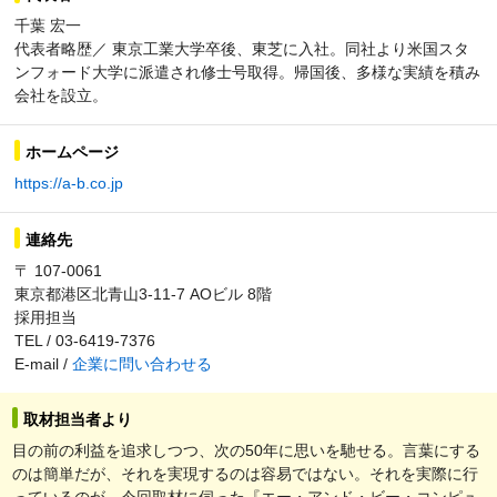
千葉 宏一
代表者略歴／ 東京工業大学卒後、東芝に入社。同社より米国スタ
ンフォード大学に派遣され修士号取得。帰国後、多様な実績を積み
会社を設立。
ホームページ
https://a-b.co.jp
連絡先
〒 107-0061
東京都港区北青山3-11-7 AOビル 8階
採用担当
TEL / 03-6419-7376
E-mail /
企業に問い合わせる
取材担当者より
目の前の利益を追求しつつ、次の50年に思いを馳せる。言葉にする
のは簡単だが、それを実現するのは容易ではない。それを実際に行
っているのが、今回取材に伺った『エー・アンド・ビー・コンピュ