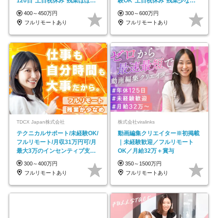
120日*土日祝休み*残業ほぼな
験OK*土日祝休み*残業少なめ*
し*育児中社員8割以上
在宅勤務手当あり
400～450万円
300～600万円
フルリモートあり
フルリモートあり
TDCX Japan株式会社
株式会社viralinks
テクニカルサポート/未経験OK/
動画編集クリエイター※初掲載
フルリモート/月収31万円可/月
｜未経験歓迎／フルリモート
最大3万のインセンティブ支給/
OK／月給32万＋賞与
平均年齢33歳
300～400万円
350～1500万円
フルリモートあり
フルリモートあり