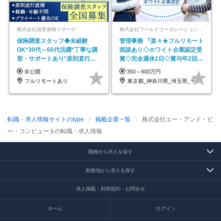
株式会社損害保険リサーチ
株式会社ワールドコーポレーション 採用事業部【上場グループ】
保険調査スタッフ◆未経験
管理事務 『楽々★フルリモート
OK*30代～60代活躍*丁寧な講
面談あり◇ホワイト企業認定受
習・サポートあり*原則直行直
賞◇完全週休2日◇賞与年2回
帰／全国募集・業務委託
/p13
非公開
350～600万円
フルリモートあり
東京都_神奈川県_埼玉県_千葉県_大阪府…
転職・求人情報サイトのtype
掲載企業一覧
株式会社エー・アンド・ビ
ー・コンピュータの転職・求人情報
職種から求人を探す
勤務地から求人を探す
求人掲載・利用規約・お問合せ
ホーム
ログイン