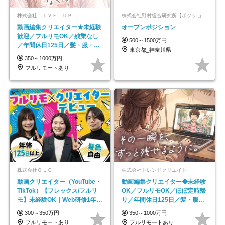
株式会社ＬＩＶＥ ＵＰ
株式会社野村総合研究所【ポジションマッチ登録】
動画編集クリエイター★未経験
オープンポジション
歓迎／フルリモOK／残業なし
500～1500万円
／年間休日125日／髪・服・ネ
東京都_神奈川県
イル自由／研修充実で安心
350～1000万円
フルリモートあり
株式会社ＯＬＣ
株式会社トレンドクリエイト
動画クリエイター（YouTube・
動画編集クリエイター◆未経験
TikTok）【フレックス/フルリ
OK／フルリモOK／ほぼ定時帰
モ】未経験OK｜Web研修1年間
り／年間休日125日／髪・服・
｜副業OK
ネイル自由／副業OK
300～350万円
350～1000万円
フルリモートあり
フルリモートあり