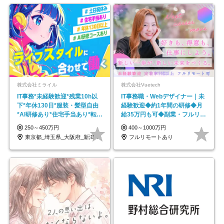
株式会社ミライル
株式会社Vuetech
IT事務*未経験歓迎*残業10h以
IT事務職・Webデザイナー｜未
下*年休130日*服装・髪型自由
経験歓迎◆約1年間の研修◆月
*AI研修あり*住宅手当あり*転勤
給35万円も可◆副業・フルリモ
なし
ート可◆年休126日
250～450万円
400～1000万円
東京都_埼玉県_大阪府_新潟県_福岡県
フルリモートあり