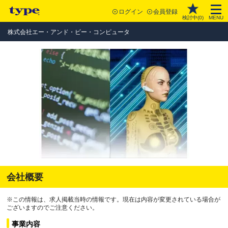
ログイン
会員登録
検討中(
0
)
MENU
株式会社エー・アンド・ビー・コンピュータ
会社概要
※この情報は、求人掲載当時の情報です。現在は内容が変更されている場合が
ございますのでご注意ください。
事業内容