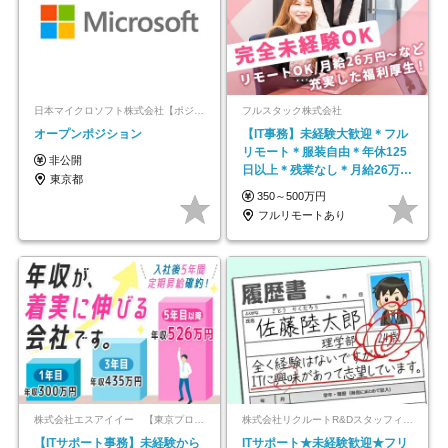
日本マイクロソフト株式会社【ポジションマッチ登録】
フルスタック株式会社
オープンポジション
【IT事務】未経験大歓迎＊フル
リモート＊服装自由＊年休125
非公開
日以上＊残業なし＊月給26万円
東京都
以上
350～500万円
フルリモートあり
株式会社エスアイイー 【東京プロマーケット上場】
株式会社リクルートR&Dスタッフィング【リクルートグループ】
【ITサポート事務】未経験から
ITサポート★未経験歓迎★フリ