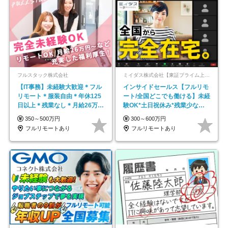
フルスタック株式会社
ミイダス株式会社【東証プライム上場パーソルグループ】
【IT事務】未経験大歓迎＊フル
インサイドセールス【フルリモ
リモート＊服装自由＊年休125
ート/全国どこでも働ける】未経
日以上＊残業なし＊月給26万円
験OK*土日祝休み*残業少なめ*
以上
在宅勤務手当あり
350～500万円
300～600万円
フルリモートあり
フルリモートあり