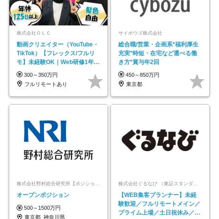
株式会社ＯＬＣ
サイボウズ株式会社
動画クリエイター（YouTube・
総合職/営業・企画系*福利厚生
TikTok）【フレックス/フルリ
充実*時短・在宅など選べる働
モ】未経験OK｜Web研修1年間
き方*賞与年2回
｜副業OK
300～350万円
450～850万円
フルリモートあり
東京都
株式会社野村総合研究所【ポジションマッチ登録】
株式会社ぐるなび （東証スタンダード上場）
オープンポジション
【WEB集客プランナー】未経
験歓迎／フルリモートメイン／
500～1500万円
プライム上場／土日祝休み／東
東京都_神奈川県