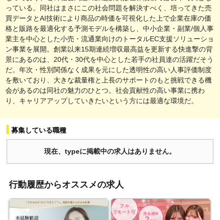
っている。同社はまさにこの社会問題を解決すべく、培ってきた売
買データとAI技術により商品の時価を可視化した上で企業在庫の価
格と販路を最適化する予測モデルを構築し、中小企業・副業/個人事
業主を中心とした小売・流通業向けのトータルEC支援ソリューショ
ン事業を展開。創業以来15期連続増収最高益を更新する快進撃の背
景にあるのは、20代・30代を中心とした若手の社員達の活躍だそう
だ。年次・性別関係なく成果を元にした透明性の高い人事評価制度
を敷いており、大きな裁量権と上長のサポートのもと挑戦できる機
会があるのは同社の魅力のひとつ。社会貢献性の高い事業に携わ
り、キャリアアップしていきたいという方には最適な環境だ。
募集している職種
現在、typeに掲載中の求人はありません。
行動履歴からオススメの求人