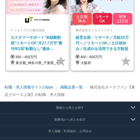
ＦＪＵＴプラス株式会社
株式会社さくらインベスト
カスタマーサポート*未経験歓
経営企画・リサーチ／月給30万
迎*リモートOK*月27.7万可*賞
円～／リモートOK／土日祝休
与年2回*転勤なし*連休
み／生成AIを活用できる方歓迎
OK/ZE010232
300～450万円
400～600万円
東京都_神奈川県_千葉県_大阪府_愛知県…
大阪府
転職・求人情報サイトのtype
掲載企業一覧
株式会社オークファン【東
証グロース上場】の転職・求人情報
職種から求人を探す
勤務地から求人を探す
求人掲載・利用規約・お問合せ