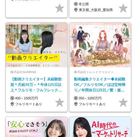
京・大阪・名古屋
非公開
東京都_大阪府_愛知県
株式会社SUNRISE
株式会社トレンドクリエイト
【動画クリエイター】未経験歓
動画編集クリエイター◆未経験
迎＊月給30万～＊年休125日以
OK／フルリモOK／ほぼ定時帰
上＊フルリモ・フルフレックス
り／年間休日125日／髪・服・
◆10名の採用が決定◆
ネイル自由／副業OK
400～1500万円
350～1000万円
フルリモートあり
フルリモートあり