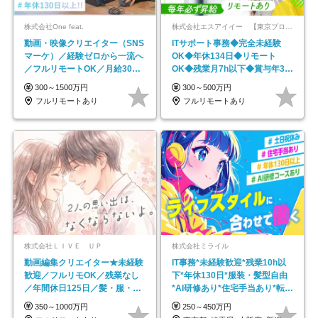
株式会社One feat.
株式会社エスアイイー 【東京プロマーケット上場】
動画・映像クリエイター（SNS
ITサポート事務◆完全未経験
マーケ）／経験ゼロから一流へ
OK◆年休134日◆リモート
／フルリモートOK／月給30万
OK◆残業月7h以下◆賞与年3回
円～／年休130日以上
◆5年目まで必ず昇給
300～1500万円
300～500万円
フルリモートあり
フルリモートあり
株式会社ＬＩＶＥ ＵＰ
株式会社ミライル
動画編集クリエイター★未経験
IT事務*未経験歓迎*残業10h以
歓迎／フルリモOK／残業なし
下*年休130日*服装・髪型自由
／年間休日125日／髪・服・ネ
*AI研修あり*住宅手当あり*転勤
イル自由／研修充実で安心
なし
350～1000万円
250～450万円