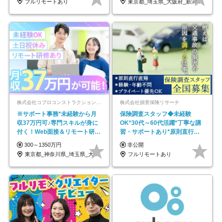
フルリモートあり
東京都_埼玉県_大阪府_新潟県_福岡県
株式会社コプロコンストラクション【東証プライム上場コプロ・ホールディングス子会社】
株式会社損害保険リサーチ
※サポート事務*未経験から月
保険調査スタッフ◆未経験
収37万円可♪専門スキルが身に
OK*30代～60代活躍*丁寧な講
付く！Web面接＆リモート研修
習・サポートあり*原則直行直
も充実♪/a
帰／全国募集・業務委託
300～1350万円
非公開
東京都_神奈川県_埼玉県_大阪府_愛知県…
フルリモートあり