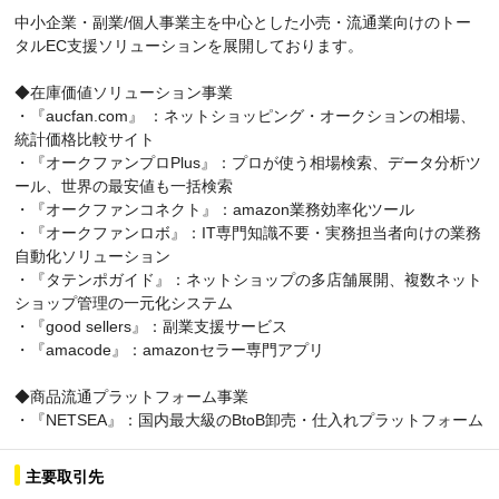
中小企業・副業/個人事業主を中心とした小売・流通業向けのトー
タルEC支援ソリューションを展開しております。
◆在庫価値ソリューション事業
・『aucfan.com』 ：ネットショッピング・オークションの相場、
統計価格比較サイト
・『オークファンプロPlus』：プロが使う相場検索、データ分析ツ
ール、世界の最安値も一括検索
・『オークファンコネクト』：amazon業務効率化ツール
・『オークファンロボ』：IT専門知識不要・実務担当者向けの業務
自動化ソリューション
・『タテンポガイド』：ネットショップの多店舗展開、複数ネット
ショップ管理の一元化システム
・『good sellers』：副業支援サービス
・『amacode』：amazonセラー専門アプリ
◆商品流通プラットフォーム事業
・『NETSEA』：国内最大級のBtoB卸売・仕入れプラットフォーム
主要取引先