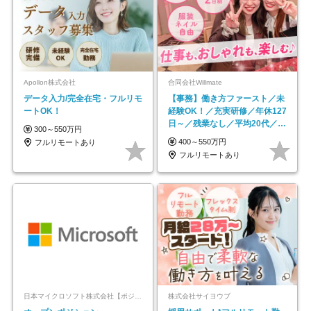
Apollon株式会社
合同会社Willmate
データ入力/完全在宅・フルリモ
【事務】働き方ファースト／未
ートOK！
経験OK！／充実研修／年休127
日～／残業なし／平均20代／リ
300～550万円
モートOK
400～550万円
フルリモートあり
フルリモートあり
日本マイクロソフト株式会社【ポジションマッチ登録】
株式会社サイヨウブ