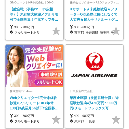
GMOコネクトHR株式会社【GMOインターネットグループ】
株式会社リクルートR&Dスタッフィング【リクルートグループ】
【総合職（事務/マーケ/広報
ITサポート★未経験歓迎★フリ
等）】未経験大歓迎／フルリモ
ーターOK!経歴は気にしなくて
可で全国募集！年収アップ多数
大丈夫★超大手リクルートグル
★年休最大130日★
ープの正社員/sg
300～700万円
300～600万円
フルリモートあり
東京都_神奈川県_埼玉県_千葉県_大阪府…
株式会社SC direct
日本航空株式会社
Webクリエイター#完全未経験
業務企画職（技術系総合職）/未
歓迎#フルリモートOK#年休
経験歓迎/年収420万円〜900万
130日#残業月5h以下#全国募集
円/リモートフレックス可
#最大1年の研修
300～700万円
400～900万円
フルリモートあり
東京都_千葉県