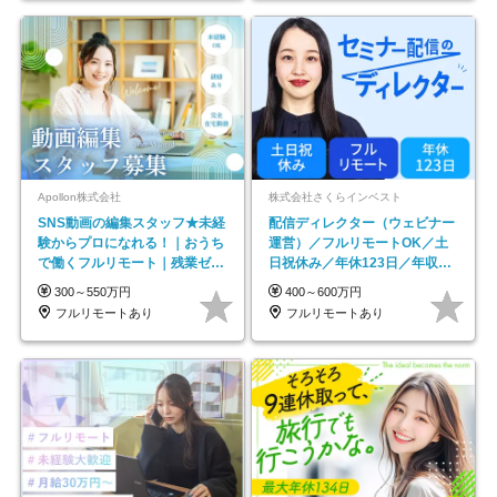
Apollon株式会社
株式会社さくらインベスト
SNS動画の編集スタッフ★未経
配信ディレクター（ウェビナー
験からプロになれる！｜おうち
運営）／フルリモートOK／土
で働くフルリモート｜残業ゼロ
日祝休み／年休123日／年収
で18時退勤◎
600万円可
300～550万円
400～600万円
フルリモートあり
フルリモートあり