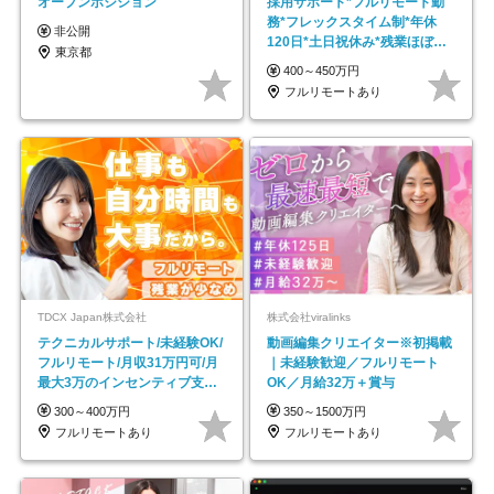
オープンポジション
採用サポート*フルリモート勤
務*フレックスタイム制*年休
非公開
120日*土日祝休み*残業ほぼな
東京都
し*育児中社員8割以上
400～450万円
フルリモートあり
TDCX Japan株式会社
株式会社viralinks
テクニカルサポート/未経験OK/
動画編集クリエイター※初掲載
フルリモート/月収31万円可/月
｜未経験歓迎／フルリモート
最大3万のインセンティブ支給/
OK／月給32万＋賞与
平均年齢33歳
300～400万円
350～1500万円
フルリモートあり
フルリモートあり