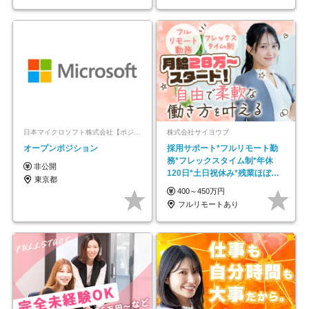
日本マイクロソフト株式会社【ポジションマッチ登録】
株式会社サイヨウブ
オープンポジション
採用サポート*フルリモート勤
務*フレックスタイム制*年休
非公開
120日*土日祝休み*残業ほぼな
東京都
し*育児中社員8割以上
400～450万円
フルリモートあり