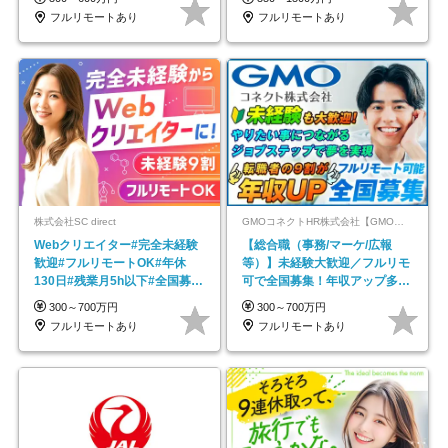
フルリモートあり
フルリモートあり
株式会社SC direct
GMOコネクトHR株式会社【GMOインターネットグループ】
Webクリエイター#完全未経験
【総合職（事務/マーケ/広報
歓迎#フルリモートOK#年休
等）】未経験大歓迎／フルリモ
130日#残業月5h以下#全国募集
可で全国募集！年収アップ多数
#最大1年の研修
★年休最大130日★
300～700万円
300～700万円
フルリモートあり
フルリモートあり