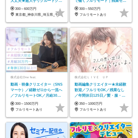
大丈夫★超大手リクルートグル
で働くフルリモート｜残業ゼロ
ープの正社員/sg
で18時退勤◎
300～600万円
300～550万円
東京都_神奈川県_埼玉県_千葉県_大阪府…
フルリモートあり
株式会社One feat.
株式会社ＬＩＶＥ ＵＰ
動画・映像クリエイター（SNS
動画編集クリエイター★未経験
マーケ）／経験ゼロから一流へ
歓迎／フルリモOK／残業なし
／フルリモートOK／月給30万
／年間休日125日／髪・服・ネ
円～／年休130日以上
イル自由／研修充実で安心
300～1500万円
350～1000万円
フルリモートあり
フルリモートあり