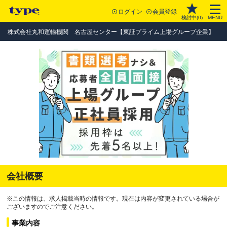
ログイン
会員登録
検討中(
0
)
MENU
株式会社丸和運輸機関 名古屋センター【東証プライム上場グループ企業】
会社概要
※この情報は、求人掲載当時の情報です。現在は内容が変更されている場合が
ございますのでご注意ください。
事業内容