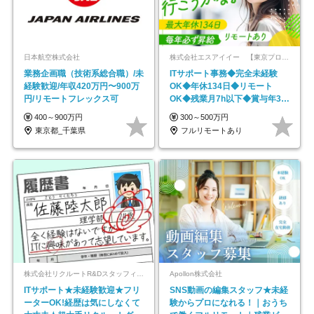
日本航空株式会社
株式会社エスアイイー 【東京プロマーケット上場】
業務企画職（技術系総合職）/未
ITサポート事務◆完全未経験
経験歓迎/年収420万円〜900万
OK◆年休134日◆リモート
円/リモートフレックス可
OK◆残業月7h以下◆賞与年3回
◆5年目まで必ず昇給
400～900万円
300～500万円
東京都_千葉県
フルリモートあり
株式会社リクルートR&Dスタッフィング【リクルートグループ】
Apollon株式会社
ITサポート★未経験歓迎★フリ
SNS動画の編集スタッフ★未経
ーターOK!経歴は気にしなくて
験からプロになれる！｜おうち