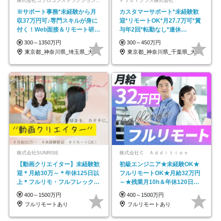
株式会社コプロコンストラクション【東証プライム上場コプロ・ホールディングス子会社】
ＦＪＵＴプラス株式会社
※サポート事務*未経験から月
カスタマーサポート*未経験歓
収37万円可♪専門スキルが身に
迎*リモートOK*月27.7万可*賞
付く！Web面接＆リモート研修
与年2回*転勤なし*連休
も充実♪/a
OK/ZE010232
300～1350万円
300～450万円
東京都_神奈川県_埼玉県_大阪府_愛知県…
東京都_神奈川県_千葉県_大阪府_愛知県…
株式会社SUNRISE
株式会社Ｃ Ａｄｄｉｔｉｏｎ
【動画クリエイター】未経験歓
初級エンジニア★未経験OK★
迎＊月給30万～＊年休125日以
フルリモートOK★月給32万円
上＊フルリモ・フルフレックス
～★残業月10h＆年休120日以
◆10名の採用が決定◆
上★副業可
400～1500万円
400～1500万円
フルリモートあり
フルリモートあり