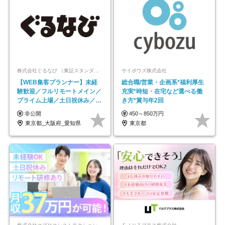
株式会社ぐるなび （東証スタンダード上場）
サイボウズ株式会社
【WEB集客プランナー】未経
総合職/営業・企画系*福利厚生
験歓迎／フルリモートメイン／
充実*時短・在宅など選べる働
プライム上場／土日祝休み／東
き方*賞与年2回
京・大阪・名古屋
非公開
450～850万円
東京都_大阪府_愛知県
東京都