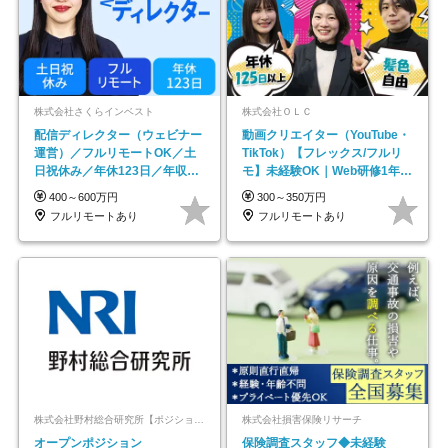
株式会社さくらインベスト
株式会社ＯＬＣ
配信ディレクター（ウェビナー
動画クリエイター（YouTube・
運営）／フルリモートOK／土
TikTok）【フレックス/フルリ
日祝休み／年休123日／年収
モ】未経験OK｜Web研修1年間
600万円可
｜副業OK
400～600万円
300～350万円
フルリモートあり
フルリモートあり
株式会社野村総合研究所【ポジションマッチ登録】
株式会社損害保険リサーチ
オープンポジション
保険調査スタッフ◆未経験