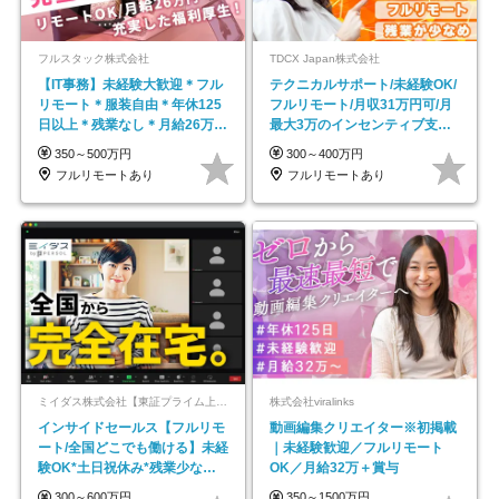
フルスタック株式会社
TDCX Japan株式会社
【IT事務】未経験大歓迎＊フル
テクニカルサポート/未経験OK/
リモート＊服装自由＊年休125
フルリモート/月収31万円可/月
日以上＊残業なし＊月給26万円
最大3万のインセンティブ支給/
以上
平均年齢33歳
350～500万円
300～400万円
フルリモートあり
フルリモートあり
ミイダス株式会社【東証プライム上場パーソルグループ】
株式会社viralinks
インサイドセールス【フルリモ
動画編集クリエイター※初掲載
ート/全国どこでも働ける】未経
｜未経験歓迎／フルリモート
験OK*土日祝休み*残業少なめ*
OK／月給32万＋賞与
在宅勤務手当あり
300～600万円
350～1500万円