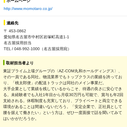
ホームページ
http://www.momotaro.co.jp/
連絡先
〒 453-0862
愛知県名古屋市中村区岩塚町高道1-1
名古屋採用担当
TEL / 048-992-1000（名古屋採用宛）
取材担当者より
東証プライム上場グループの〈AZ-COM丸和ホールディングス〉、
その一員である同社。物流業界でもトップクラスの業績を誇ってお
り、「桃太郎便」の配送トラックは同社のメイン事業だ。
大手企業として業績を残しているからこそ、待遇の良さに安心でき
る。未経験者でも入社1年目から月収30万円も可能で、賞与も年2回
支給される。休暇制度も充実しており、プライベートと両立できる
環境があることは間違いないだろう。「安定企業で、正社員として
腰を据えて働きたい」という方は、ぜひ一度面接で話を聞いてみて
はいかがだろうか。