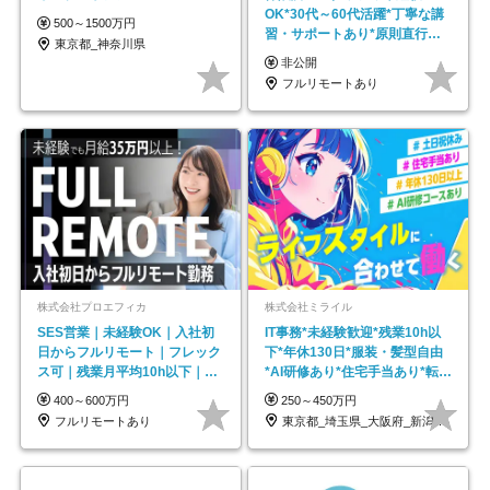
OK*30代～60代活躍*丁寧な講
500～1500万円
習・サポートあり*原則直行直
東京都_神奈川県
帰／全国募集・業務委託
非公開
フルリモートあり
株式会社プロエフィカ
株式会社ミライル
SES営業｜未経験OK｜入社初
IT事務*未経験歓迎*残業10h以
日からフルリモート｜フレック
下*年休130日*服装・髪型自由
ス可｜残業月平均10h以下｜事
*AI研修あり*住宅手当あり*転勤
業立ち上げメンバー
なし
400～600万円
250～450万円
フルリモートあり
東京都_埼玉県_大阪府_新潟県_福岡県