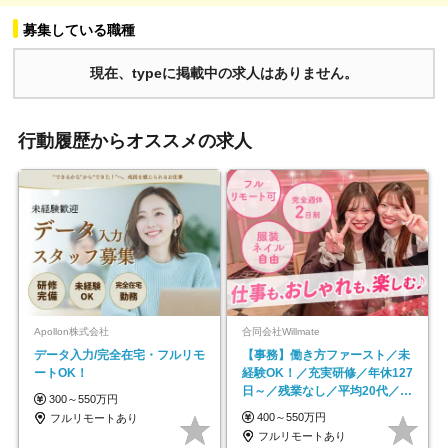
募集している職種
現在、typeに掲載中の求人はありません。
行動履歴からオススメの求人
Apollon株式会社
合同会社Willmate
データ入力/完全在宅・フルリモ
【事務】働き方ファースト／未
ートOK！
経験OK！／充実研修／年休127
日～／残業なし／平均20代／リ
300～550万円
モートOK
400～550万円
フルリモートあり
フルリモートあり