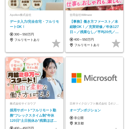
Apollon株式会社
合同会社Willmate
データ入力/完全在宅・フルリモ
【事務】働き方ファースト／未
ートOK！
経験OK！／充実研修／年休127
日～／残業なし／平均20代／リ
300～550万円
モートOK
400～550万円
フルリモートあり
フルリモートあり
株式会社サイヨウブ
日本マイクロソフト株式会社【ポジションマッチ登録】
採用サポート*フルリモート勤
オープンポジション
務*フレックスタイム制*年休
非公開
120日*土日祝休み*残業ほぼな
東京都
し*育児中社員8割以上
400～450万円