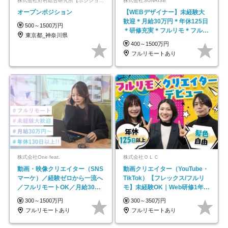
株式会社野村総合研究所【ポジションマッチ登録】
株式会社SUNRISE
オープンポジション
【WEBデザイナー】未経験大
歓迎＊月給30万円＊年休125日
500～1500万円
＊研修充実＊フルリモ＊フルフ
東京都_神奈川県
レックス＊
400～1500万円
フルリモートあり
株式会社One feat.
株式会社ＯＬＣ
動画・映像クリエイター（SNS
動画クリエイター（YouTube・
マーケ）／経験ゼロから一流へ
TikTok）【フレックス/フルリ
／フルリモートOK／月給30万
モ】未経験OK｜Web研修1年間
円～／年休130日以上
｜副業OK
300～1500万円
300～350万円
フルリモートあり
フルリモートあり