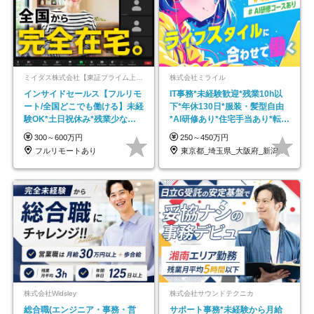
ミイダス株式会社【東証プライム上場パーソルグループ】
株式会社ミライル
インサイドセールス【フルリモ
IT事務*未経験歓迎*残業10h以
ート/全国どこでも働ける】未経
下*年休130日*服装・髪型自由
験OK*土日祝休み*残業少なめ*
*AI研修あり*住宅手当あり*転勤
在宅勤務手当あり
なし
300～600万円
250～450万円
フルリモートあり
東京都_埼玉県_大阪府_新潟県_福岡県
株式会社Widsley
株式会社サウンドテクニカ
総合職(エンジニア・事務・営
サポート事務*未経験から月給