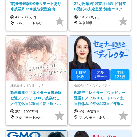
業)◆未経験OK◆リモートあり
27万円確約*残業月5h以下*日立
◆残業月3h◆服装髪型自由
G受託の安定基盤*湘南エリア勤
務
400～800万円
350～500万円
フルリモートあり
神奈川県
株式会社ＬＩＶＥ ＵＰ
株式会社さくらインベスト
動画編集クリエイター★未経験
配信ディレクター（ウェビナー
歓迎／フルリモOK／残業なし
運営）／フルリモートOK／土
／年間休日125日／髪・服・ネ
日祝休み／年休123日／年収
イル自由／研修充実で安心
600万円可
350～1000万円
400～600万円
フルリモートあり
フルリモートあり