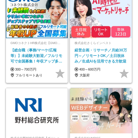
GMOコネクトHR株式会社【GMOインターネットグループ】
株式会社さくらインベスト
【総合職（事務/マーケ/広報
経営企画・リサーチ／月給30万
等）】未経験大歓迎／フルリモ
円～／リモートOK／土日祝休
可で全国募集！年収アップ多数
み／生成AIを活用できる方歓迎
★年休最大130日★
300～700万円
400～600万円
フルリモートあり
大阪府