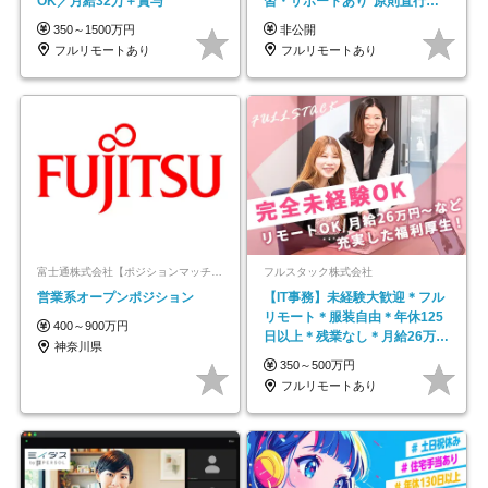
OK／月給32万＋賞与
習・サポートあり*原則直行直
帰／全国募集・業務委託
350～1500万円
非公開
フルリモートあり
フルリモートあり
富士通株式会社【ポジションマッチ登録】
フルスタック株式会社
営業系オープンポジション
【IT事務】未経験大歓迎＊フル
リモート＊服装自由＊年休125
400～900万円
日以上＊残業なし＊月給26万円
神奈川県
以上
350～500万円
フルリモートあり