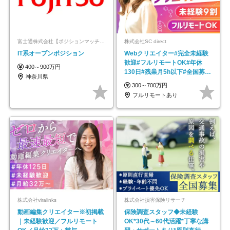
富士通株式会社【ポジションマッチ登録】
株式会社SC direct
IT系オープンポジション
Webクリエイター#完全未経験
歓迎#フルリモートOK#年休
400～900万円
130日#残業月5h以下#全国募集
神奈川県
#最大1年の研修
300～700万円
フルリモートあり
株式会社viralinks
株式会社損害保険リサーチ
動画編集クリエイター※初掲載
保険調査スタッフ◆未経験
｜未経験歓迎／フルリモート
OK*30代～60代活躍*丁寧な講