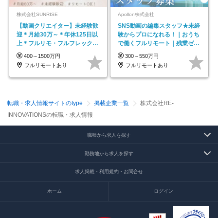
株式会社SUNRISE
Apollon株式会社
【動画クリエイター】未経験歓
SNS動画の編集スタッフ★未経
迎＊月給30万～＊年休125日以
験からプロになれる！｜おうち
上＊フルリモ・フルフレックス
で働くフルリモート｜残業ゼロ
◆10名の採用が決定◆
で18時退勤◎
400～1500万円
300～550万円
フルリモートあり
フルリモートあり
転職・求人情報サイトのtype
掲載企業一覧
株式会社RE-
INNOVATIONSの転職・求人情報
職種から求人を探す
勤務地から求人を探す
求人掲載・利用規約・お問合せ
ホーム
ログイン