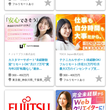
フルリモートあり
ＦＪＵＴプラス株式会社
TDCX Japan株式会社
カスタマーサポート*未経験歓
テクニカルサポート/未経験OK/
迎*リモートOK*月27.7万可*賞
フルリモート/月収31万円可/月
与年2回*転勤なし*連休
最大3万のインセンティブ支給/
OK/ZE010232
平均年齢33歳
300～450万円
300～400万円
東京都_神奈川県_千葉県_大阪府_愛知県…
フルリモートあり