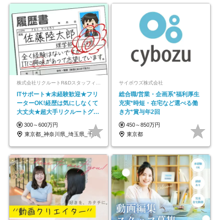
株式会社リクルートR&Dスタッフィング【リクルートグループ】
サイボウズ株式会社
ITサポート★未経験歓迎★フリ
総合職/営業・企画系*福利厚生
ーターOK!経歴は気にしなくて
充実*時短・在宅など選べる働
大丈夫★超大手リクルートグル
き方*賞与年2回
ープの正社員/sg
300～600万円
450～850万円
東京都_神奈川県_埼玉県_千葉県_大阪府…
東京都