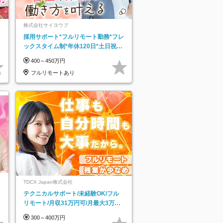
株式会社サイヨウブ
採用サポート*フルリモート勤務*フレ
ックスタイム制*年休120日*土日祝休
み*残業ほぼなし*育児中社員8割以上
400～450万円
フルリモートあり
TDCX Japan株式会社
テクニカルサポート/未経験OK/フル
リモート/月収31万円可/月最大3万の
インセンティブ支給/平均年齢33歳
300～400万円