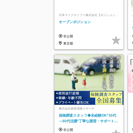
日本マイクロソフト株式会社【ポジションマ
ッチ登録】
オープンポジション
非公開
東京都
株式会社損害保険リサーチ
保険調査スタッフ◆未経験OK*30代
～60代活躍*丁寧な講習・サポートあ
り*原則直行直帰／全国募集・業務委
非公開
託