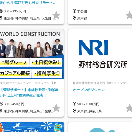
験から月収37万円も可☆リモート研
修あり☆土日祝休☆20代～30代活躍/
300～1350万円
非公開
b
東京都_神奈川県_埼玉県_大阪府_愛
東京都
知県…
株式会社ワールドコンストラクション 【東証
株式会社野村総合研究所【ポジションマッチ
一部】 (ワールドホールディングス・グルー
登録】
【管理サポート】未経験歓迎*月給30
オープンポジション
プ)
万円以上可*福利厚生が充実！
350～450万円
500～1500万円
東京都_神奈川県_埼玉県_千葉県_大
東京都_神奈川県
阪府…