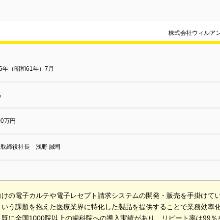
株式会社ウィルア
86年（昭和61年）7月
名
000万円
取締役社長 浅野 誠司
向けの電子カルテや電子レセプト請求システムの開発・販売を手掛けて
という課題を抱えた医療業界に特化した製品を提供することで業務効率
既に全国1000院以上の歯科院への導入実績があり、リピート率は99