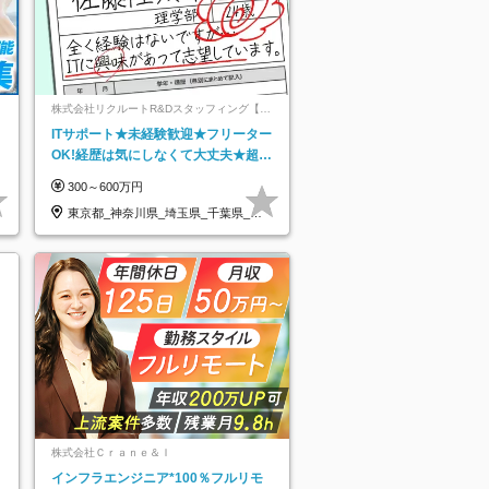
ネ
株式会社リクルートR&Dスタッフィング【リ
クルートグループ】
ITサポート★未経験歓迎★フリーター
OK!経歴は気にしなくて大丈夫★超大
手リクルートグループの正社員/sg
300～600万円
東京都_神奈川県_埼玉県_千葉県_大
阪府…
株式会社Ｃｒａｎｅ＆Ｉ
インフラエンジニア*100％フルリモ