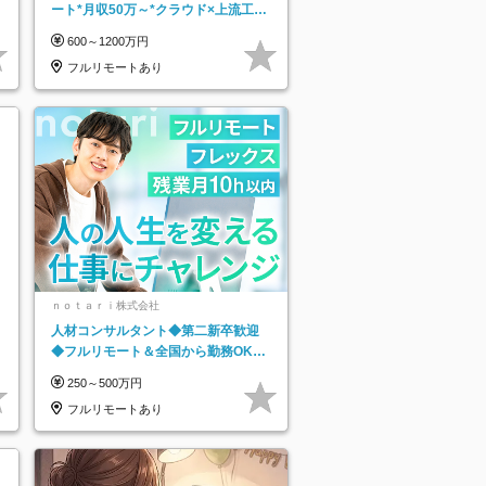
ート*月収50万～*クラウド×上流工程
*前職給与保証*残業月9.8h
600～1200万円
フルリモートあり
ｎｏｔａｒｉ株式会社
人材コンサルタント◆第二新卒歓迎
◆フルリモート＆全国から勤務OK◆
残業月10h以内◆フレックス制
250～500万円
フルリモートあり