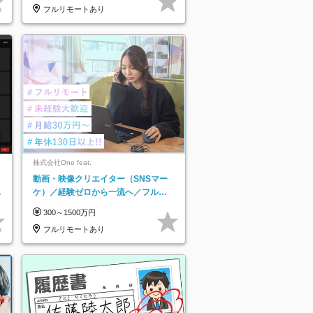
フルリモートあり
株式会社One feat.
動画・映像クリエイター（SNSマー
日
ケ）／経験ゼロから一流へ／フルリ
り
モートOK／月給30万円～／年休130
300～1500万円
日以上
フルリモートあり