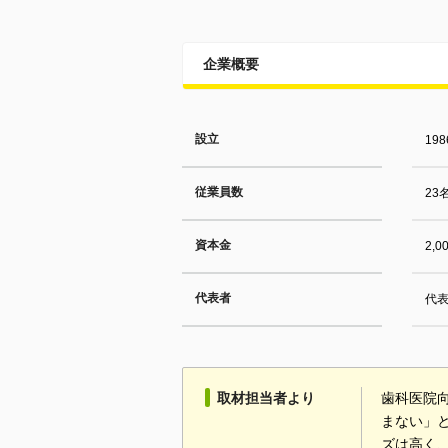
企業概要
設立
19
従業員数
23
資本金
2,
代表者
代表
取材担当者より
歯科医院
まない」
ズは高く、