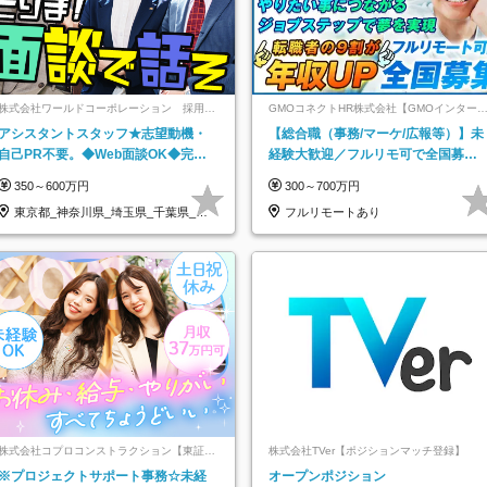
株式会社ワールドコーポレーション 採用事
GMOコネクトHR株式会社【GMOインター
業部【上場グループ】
ットグループ】
アシスタントスタッフ★志望動機・
【総合職（事務/マーケ/広報等）】未
自己PR不要。◆Web面談OK◆完全
経験大歓迎／フルリモ可で全国募
週休2日◆年収700万円可/p13
集！年収アップ多数★年休最大130日
350～600万円
300～700万円
★
東京都_神奈川県_埼玉県_千葉県_大
フルリモートあり
阪府…
株式会社コプロコンストラクション【東証プ
株式会社TVer【ポジションマッチ登録】
ライム上場コプロ・ホールディングス子会
※プロジェクトサポート事務☆未経
オープンポジション
社】