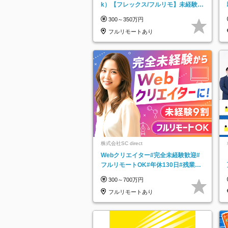
k）【フレックス/フルリモ】未経験O
K｜Web研修1年間｜副業OK
300～350万円
フルリモートあり
株式会社SC direct
Webクリエイター#完全未経験歓迎#
フルリモートOK#年休130日#残業月
5h以下#全国募集#最大1年の研修
300～700万円
フルリモートあり