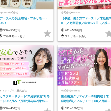
Apollon株式会社
合同会社Willmate
データ入力/完全在宅・フルリモート
【事務】働き方ファースト／未経験O
OK！
K！／充実研修／年休127日～／残業
なし／平均20代／リモートOK
300～550万円
400～550万円
フルリモートあり
フルリモートあり
ＦＪＵＴプラス株式会社
株式会社viralinks
カスタマーサポート*未経験歓迎*リモ
動画編集クリエイター※初掲載｜未
ートOK*月27.7万可*賞与年2回*転勤
経験歓迎／フルリモートOK／月給32
なし*連休OK/ZE010232
万＋賞与
300～450万円
350～1500万円