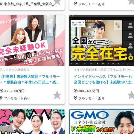
東京都_神奈川県_千葉県_大阪府_愛
フルリモートあり
知県…
フルスタック株式会社
ミイダス株式会社【東証プライム上場パーソ
ルグループ】
【IT事務】未経験大歓迎＊フルリモー
インサイドセールス【フルリモート/
ト＊服装自由＊年休125日以上＊残業
全国どこでも働ける】未経験OK*土
なし＊月給26万円以上
祝休み*残業少なめ*在宅勤務手当あ
350～500万円
300～600万円
フルリモートあり
フルリモートあり