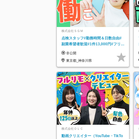
株式会社ＳＧＭ
点検スタッフ#勤務時間＆日数自由#
副業希望者歓迎#1件13,000円#フリー
ターOK#資格スキル不要
非公開
東京都_神奈川県
株式会社ＯＬＣ
動画クリエイター（YouTube・TikTo