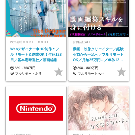
株式会社ＣＯＲＥ ＣＯＤＥ
合同会社AFE
Webデザイナー◆HP制作＊フ
動画・映像クリエイター／経験
ルリモート＆副業OK！年休128
ゼロから一流へ／フルリモート
日／基本定時退社／動画編集
OK／月給25万円～／年休125
日以上
350～750万円
300～800万円
フルリモートあり
フルリモートあり