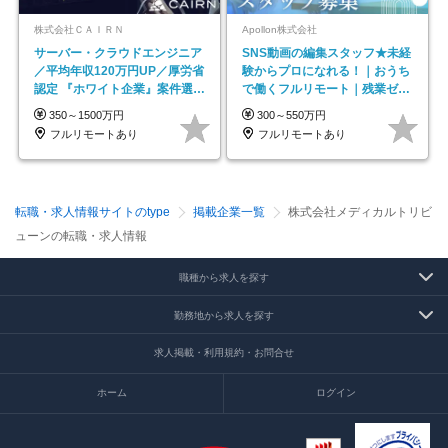
株式会社ＣＡＩＲＮ
Apollon株式会社
サーバー・クラウドエンジニア
SNS動画の編集スタッフ★未経
／平均年収120万円UP／厚労省
験からプロになれる！｜おうち
認定 『ホワイト企業』案件選択
で働くフルリモート｜残業ゼロ
制度／年休129日
で18時退勤◎
350～1500万円
300～550万円
フルリモートあり
フルリモートあり
転職・求人情報サイトのtype
掲載企業一覧
株式会社メディカルトリビ
ューンの転職・求人情報
職種から求人を探す
勤務地から求人を探す
求人掲載・利用規約・お問合せ
ホーム
ログイン