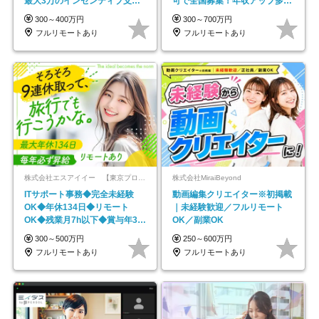
最大3万のインセンティブ支給/
可で全国募集！年収アップ多数
平均年齢33歳
★年休最大130日★
300～400万円
300～700万円
フルリモートあり
フルリモートあり
株式会社エスアイイー 【東京プロマーケット上場】
株式会社MiraiBeyond
ITサポート事務◆完全未経験
動画編集クリエイター※初掲載
OK◆年休134日◆リモート
｜未経験歓迎／フルリモート
OK◆残業月7h以下◆賞与年3回
OK／副業OK
◆5年目まで必ず昇給
300～500万円
250～600万円
フルリモートあり
フルリモートあり