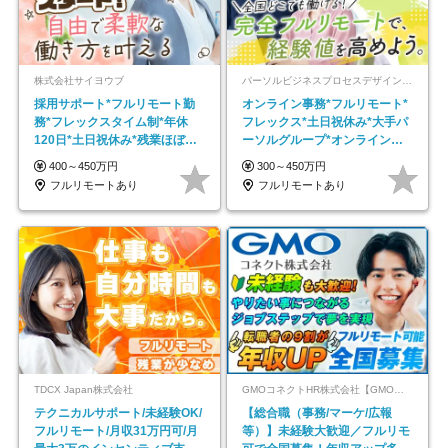
株式会社サイヨウブ
パーソルビジネスプロセスデザイン株式会社 事業開発本部
採用サポート*フルリモート勤
オンライン事務*フルリモート*
務*フレックスタイム制*年休
フレックス*土日祝休み*大手パ
120日*土日祝休み*残業ほぼな
ーソルグループ*オンライン面
し*育児中社員8割以上
接*30～40代活躍中
400～450万円
300～450万円
フルリモートあり
フルリモートあり
TDCX Japan株式会社
GMOコネクトHR株式会社【GMOインターネットグループ】
テクニカルサポート/未経験OK/
【総合職（事務/マーケ/広報
フルリモート/月収31万円可/月
等）】未経験大歓迎／フルリモ