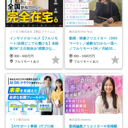
ミイダス株式会社【東証プライム上場パーソルグループ】
株式会社One feat.
インサイドセールス【フルリモ
動画・映像クリエイター（SNS
ート/全国どこでも働ける】未経
マーケ）／経験ゼロから一流へ
験OK*土日祝休み*残業少なめ*
／フルリモートOK／月給30万
在宅勤務手当あり
円～／年休130日以上
300～600万円
300～1500万円
フルリモートあり
フルリモートあり
ＦＴＣ株式会社
株式会社viralinks
【AIサポート事務（ITプロ候
動画編集クリエイター※初掲載