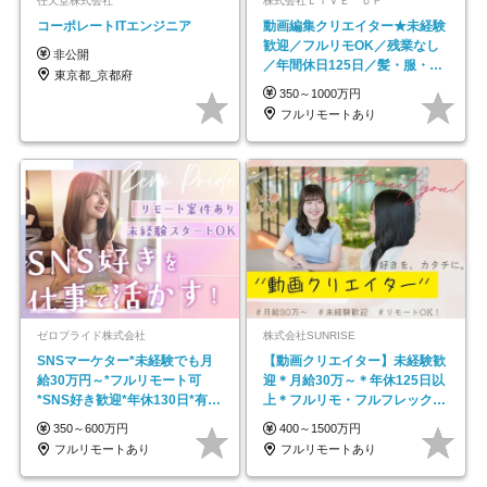
任天堂株式会社
株式会社ＬＩＶＥ ＵＰ
コーポレートITエンジニア
動画編集クリエイター★未経験
歓迎／フルリモOK／残業なし
非公開
／年間休日125日／髪・服・ネ
東京都_京都府
イル自由／研修充実で安心
350～1000万円
フルリモートあり
ゼロプライド株式会社
株式会社SUNRISE
SNSマーケター*未経験でも月
【動画クリエイター】未経験歓
給30万円～*フルリモート可
迎＊月給30万～＊年休125日以
*SNS好き歓迎*年休130日*有休
上＊フルリモ・フルフレックス
取得率100%
◆10名の採用が決定◆
350～600万円
400～1500万円
フルリモートあり
フルリモートあり