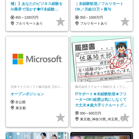
補）】あなたのビジネス経験を
｜未経験歓迎／フルリモート
AI業界で活かす◆IT未経験
OK／月給32万＋賞与
OK◆目指せるコンサル
450～1200万円
350～1500万円
フルリモートあり
フルリモートあり
日本マイクロソフト株式会社【ポジションマッチ登録】
株式会社リクルートR&Dスタッフィング【リクルートグループ】
オープンポジション
ITサポート★未経験歓迎★フリ
ーターOK!経歴は気にしなくて
非公開
大丈夫★超大手リクルートグル
東京都
ープの正社員/sg
300～600万円
東京都_神奈川県_埼玉県_千葉県_大阪府…