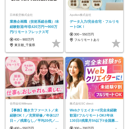
日本航空株式会社
Apollon株式会社
業務企画職（技術系総合職）/未
データ入力/完全在宅・フルリモ
経験歓迎/年収420万円〜900万
ートOK！
円/リモートフレックス可
300～550万円
400～900万円
フルリモートあり
東京都_千葉県
合同会社Willmate
株式会社SC direct
【事務】働き方ファースト／未
Webクリエイター#完全未経験
経験OK！／充実研修／年休127
歓迎#フルリモートOK#年休
日～／残業なし／平均20代／リ
130日#残業月5h以下#全国募集
モートOK
#最大1年の研修
400～550万円
300～700万円