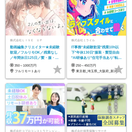
株式会社ＬＩＶＥ ＵＰ
株式会社ミライル
動画編集クリエイター★未経験
IT事務*未経験歓迎*残業10h以
歓迎／フルリモOK／残業なし
下*年休130日*服装・髪型自由
／年間休日125日／髪・服・ネ
*AI研修あり*住宅手当あり*転勤
イル自由／研修充実で安心
なし
350～1000万円
250～450万円
フルリモートあり
東京都_埼玉県_大阪府_新潟県_福岡県
株式会社コプロコンストラクション【東証プライム上場コプロ・ホールディングス子会社】
株式会社損害保険リサーチ