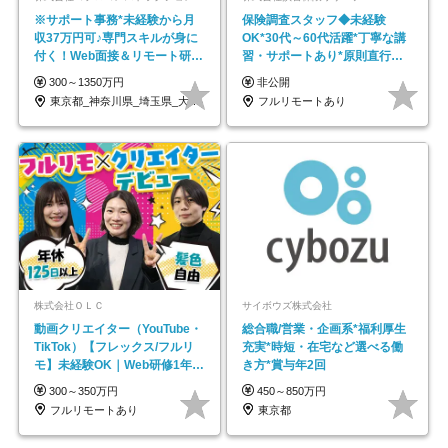
※サポート事務*未経験から月
保険調査スタッフ◆未経験
収37万円可♪専門スキルが身に
OK*30代～60代活躍*丁寧な講
付く！Web面接＆リモート研修
習・サポートあり*原則直行直
も充実♪/a
帰／全国募集・業務委託
300～1350万円
非公開
東京都_神奈川県_埼玉県_大阪府_愛知県…
フルリモートあり
株式会社ＯＬＣ
サイボウズ株式会社
動画クリエイター（YouTube・
総合職/営業・企画系*福利厚生
TikTok）【フレックス/フルリ
充実*時短・在宅など選べる働
モ】未経験OK｜Web研修1年間
き方*賞与年2回
｜副業OK
300～350万円
450～850万円
フルリモートあり
東京都