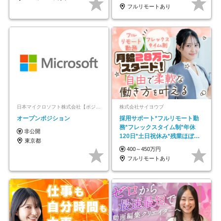
フルリモートあり
日本マイクロソフト株式会社【ポジションマッチ登録】
株式会社サイヨウブ
オープンポジション
採用サポート*フルリモート勤
務*フレックスタイム制*年休
非公開
120日*土日祝休み*残業ほぼな
東京都
し*育児中社員8割以上
400～450万円
フルリモートあり