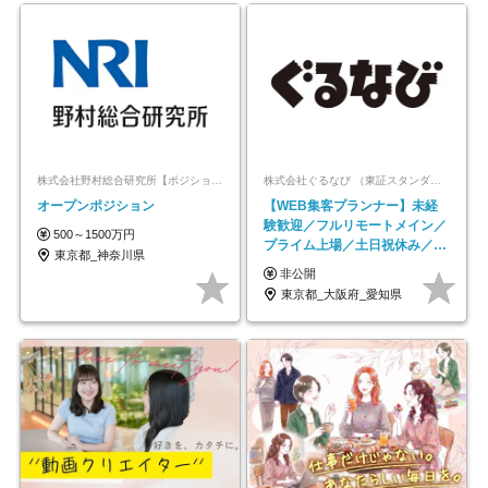
株式会社野村総合研究所【ポジションマッチ登録】
株式会社ぐるなび （東証スタンダード上場）
オープンポジション
【WEB集客プランナー】未経
験歓迎／フルリモートメイン／
500～1500万円
プライム上場／土日祝休み／東
東京都_神奈川県
京・大阪・名古屋
非公開
東京都_大阪府_愛知県