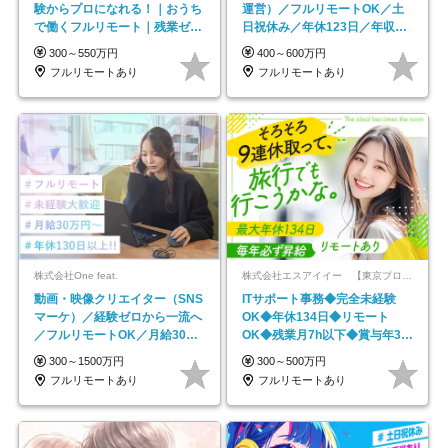
験からプロになれる！｜おうち
運営）／フルリモートOK／土
で働くフルリモート｜残業ゼロ
日祝休み／年休123日／年収
で18時退勤◎
600万円可
300～550万円
400～600万円
フルリモートあり
フルリモートあり
株式会社One feat.
株式会社エスアイイー 【東京プロマーケット上場】
動画・映像クリエイター（SNS
ITサポート事務◆完全未経験
マーケ）／経験ゼロから一流へ
OK◆年休134日◆リモート
／フルリモートOK／月給30万
OK◆残業月7h以下◆賞与年3回
円～／年休130日以上
◆5年目まで必ず昇給
300～1500万円
300～500万円
フルリモートあり
フルリモートあり