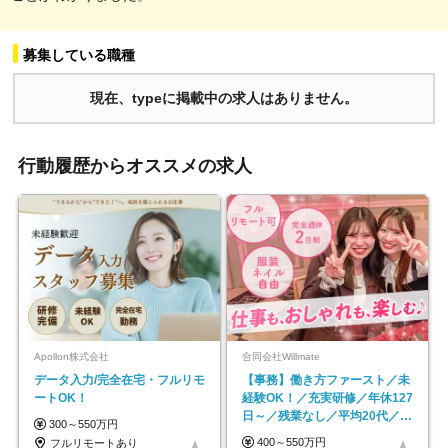
募集している職種
現在、typeに掲載中の求人はありません。
行動履歴からオススメの求人
Apollon株式会社
合同会社Willmate
データ入力/完全在宅・フルリモ
【事務】働き方ファースト／未
ートOK！
経験OK！／充実研修／年休127
日～／残業なし／平均20代／リ
300～550万円
モートOK
400～550万円
フルリモートあり