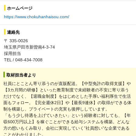
ホームページ
https://www.chokuhanhaisou.com/
連絡先
〒 335-0026
埼玉県戸田市新曽南4-3-74
採用担当
TEL / 048-434-7008
取材担当者より
社員にとことん寄り添うのが直販配送。【中型免許の取得支援】や
【3カ月間の研修】といった教育制度で未経験者の不安に寄り添う
だけでなく、【退職金制度】をはじめとした手厚い福利厚生で生活
面もフォロー。【完全週休2日】や【最長9連休】の取得ができる体
制を構築し、プライベートの充実も後押ししています。
「もう少し待遇を上げていきたい」という経験者に対しても、【年
収600万円以上】を稼ぐことができる給与システムを構築。どんな
方の想いもくみ取り、会社に実現していく”社員想い”な企業である
ことがわかりました。