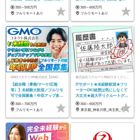
以上
在宅勤務手当あり
350～500万円
300～600万円
フルリモートあり
フルリモートあり
GMOコネクトHR株式会社【GMOインターネットグループ】
株式会社リクルートR&Dスタッフィング【リクルートグループ】
【総合職（事務/マーケ/広報
ITサポート★未経験歓迎★フリ
等）】未経験大歓迎／フルリモ
ーターOK!経歴は気にしなくて
可で全国募集！年収アップ多数
大丈夫★超大手リクルートグル
★年休最大130日★
ープの正社員/sg
300～700万円
300～600万円
フルリモートあり
東京都_神奈川県_埼玉県_千葉県_大阪府…