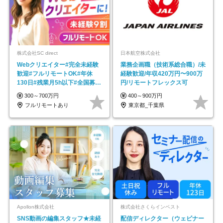
株式会社SC direct
日本航空株式会社
Webクリエイター#完全未経験
業務企画職（技術系総合職）/未
歓迎#フルリモートOK#年休
経験歓迎/年収420万円〜900万
130日#残業月5h以下#全国募集
円/リモートフレックス可
#最大1年の研修
300～700万円
400～900万円
フルリモートあり
東京都_千葉県
Apollon株式会社
株式会社さくらインベスト
SNS動画の編集スタッフ★未経
配信ディレクター（ウェビナー