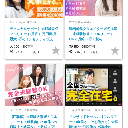
TDCX Japan株式会社
株式会社viralinks
テクニカルサポート/未経験OK/
動画編集クリエイター※初掲載
フルリモート/月収31万円可/月
｜未経験歓迎／フルリモート
最大3万のインセンティブ支給/
OK／月給32万＋賞与
平均年齢33歳
300～400万円
350～1500万円
フルリモートあり
フルリモートあり
フルスタック株式会社
ミイダス株式会社【東証プライム上場パーソルグループ】
【IT事務】未経験大歓迎＊フル
インサイドセールス【フルリモ
リモート＊服装自由＊年休125
ート/全国どこでも働ける】未経
日以上＊残業なし＊月給26万円
験OK*土日祝休み*残業少なめ*