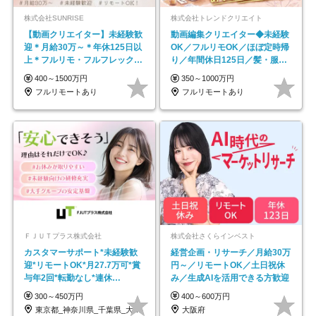
株式会社SUNRISE
株式会社トレンドクリエイト
【動画クリエイター】未経験歓
動画編集クリエイター◆未経験
迎＊月給30万～＊年休125日以
OK／フルリモOK／ほぼ定時帰
上＊フルリモ・フルフレックス
り／年間休日125日／髪・服・
◆10名の採用が決定◆
ネイル自由／副業OK
400～1500万円
350～1000万円
フルリモートあり
フルリモートあり
ＦＪＵＴプラス株式会社
株式会社さくらインベスト
カスタマーサポート*未経験歓
経営企画・リサーチ／月給30万
迎*リモートOK*月27.7万可*賞
円～／リモートOK／土日祝休
与年2回*転勤なし*連休
み／生成AIを活用できる方歓迎
OK/ZE010232
300～450万円
400～600万円
東京都_神奈川県_千葉県_大阪府_愛知県…
大阪府