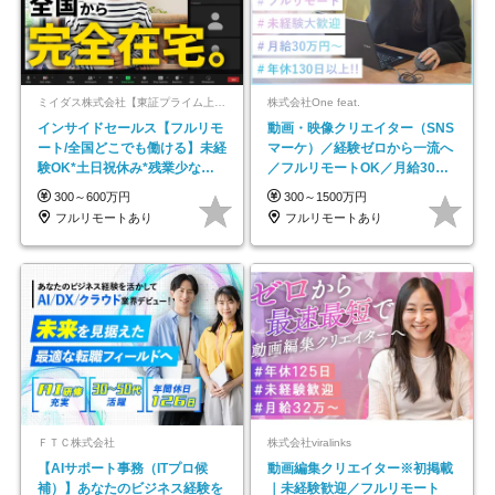
ミイダス株式会社【東証プライム上場パーソルグループ】
株式会社One feat.
インサイドセールス【フルリモ
動画・映像クリエイター（SNS
ート/全国どこでも働ける】未経
マーケ）／経験ゼロから一流へ
験OK*土日祝休み*残業少なめ*
／フルリモートOK／月給30万
在宅勤務手当あり
円～／年休130日以上
300～600万円
300～1500万円
フルリモートあり
フルリモートあり
ＦＴＣ株式会社
株式会社viralinks
【AIサポート事務（ITプロ候
動画編集クリエイター※初掲載
補）】あなたのビジネス経験を
｜未経験歓迎／フルリモート