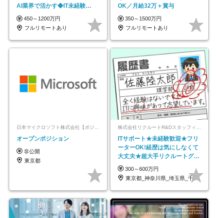
AI業界で活かす◆IT未経験
OK／月給32万＋賞与
OK◆目指せるコンサル
450～1200万円
350～1500万円
フルリモートあり
フルリモートあり
日本マイクロソフト株式会社【ポジションマッチ登録】
株式会社リクルートR&Dスタッフィング【リクルートグループ】
オープンポジション
ITサポート★未経験歓迎★フリ
ーターOK!経歴は気にしなくて
非公開
大丈夫★超大手リクルートグル
東京都
ープの正社員/sg
300～600万円
東京都_神奈川県_埼玉県_千葉県_大阪府…