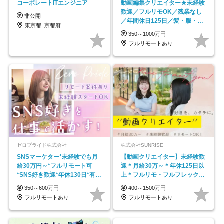
コーポレートITエンジニア
動画編集クリエイター★未経験
歓迎／フルリモOK／残業なし
非公開
／年間休日125日／髪・服・ネ
東京都_京都府
イル自由／研修充実で安心
350～1000万円
フルリモートあり
ゼロプライド株式会社
株式会社SUNRISE
SNSマーケター*未経験でも月
【動画クリエイター】未経験歓
給30万円～*フルリモート可
迎＊月給30万～＊年休125日以
*SNS好き歓迎*年休130日*有休
上＊フルリモ・フルフレックス
取得率100%
◆10名の採用が決定◆
350～600万円
400～1500万円
フルリモートあり
フルリモートあり