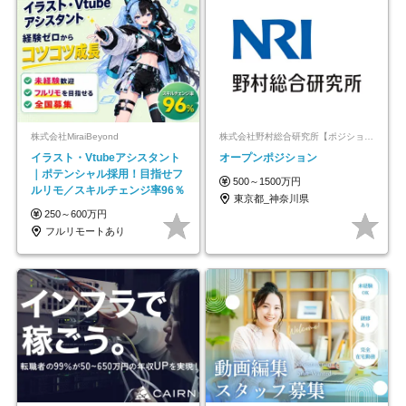
株式会社MiraiBeyond
株式会社野村総合研究所【ポジションマッチ登録】
イラスト・Vtubeアシスタント
オープンポジション
｜ポテンシャル採用！目指せフ
500～1500万円
ルリモ／スキルチェンジ率96％
東京都_神奈川県
250～600万円
フルリモートあり