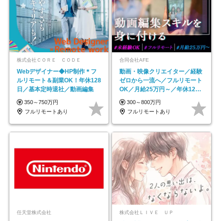
株式会社ＣＯＲＥ ＣＯＤＥ
合同会社AFE
Webデザイナー◆HP制作＊フ
動画・映像クリエイター／経験
ルリモート＆副業OK！年休128
ゼロから一流へ／フルリモート
日／基本定時退社／動画編集
OK／月給25万円～／年休125
日以上
350～750万円
300～800万円
フルリモートあり
フルリモートあり
任天堂株式会社
株式会社ＬＩＶＥ ＵＰ