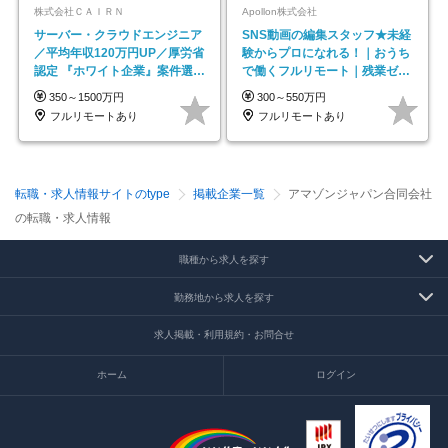
株式会社ＣＡＩＲＮ
Apollon株式会社
サーバー・クラウドエンジニア
SNS動画の編集スタッフ★未経
／平均年収120万円UP／厚労省
験からプロになれる！｜おうち
認定 『ホワイト企業』案件選択
で働くフルリモート｜残業ゼロ
制度／年休129日
で18時退勤◎
350～1500万円
300～550万円
フルリモートあり
フルリモートあり
転職・求人情報サイトのtype
掲載企業一覧
アマゾンジャパン合同会社
の転職・求人情報
職種から求人を探す
勤務地から求人を探す
求人掲載・利用規約・お問合せ
ホーム
ログイン