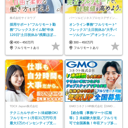
株式会社サイヨウブ
パーソルビジネスプロセスデザイン株式会社 事業開発本部
採用サポート*フルリモート勤
オンライン事務*フルリモート*
務*フレックスタイム制*年休
フレックス*土日祝休み*大手パ
120日*土日祝休み*残業ほぼな
ーソルグループ*オンライン面
し*育児中社員8割以上
接*30～40代活躍中
400～450万円
300～450万円
フルリモートあり
フルリモートあり
TDCX Japan株式会社
GMOコネクトHR株式会社【GMOインターネットグループ】
テクニカルサポート/未経験OK/
【総合職（事務/マーケ/広報
フルリモート/月収31万円可/月
等）】未経験大歓迎／フルリモ
最大3万のインセンティブ支給/
可で全国募集！年収アップ多数