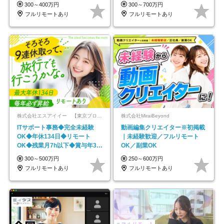
平均年齢33歳
★年休最大130日★
300～400万円
300～700万円
フルリモートあり
フルリモートあり
株式会社エスアイイー 【東京プロマーケット上場】
株式会社MiraiBeyond
ITサポート事務◆完全未経験
動画編集クリエイター※初掲載
OK◆年休134日◆リモート
｜未経験歓迎／フルリモート
OK◆残業月7h以下◆賞与年3回
OK／副業OK
◆5年目まで必ず昇給
300～500万円
250～600万円
フルリモートあり
フルリモートあり