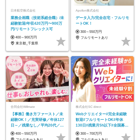
日本航空株式会社
Apollon株式会社
業務企画職（技術系総合職）/未
データ入力/完全在宅・フルリモ
経験歓迎/年収420万円〜900万
ートOK！
円/リモートフレックス可
300～550万円
400～900万円
フルリモートあり
東京都_千葉県
合同会社Willmate
株式会社SC direct
【事務】働き方ファースト／未
Webクリエイター#完全未経験
経験OK！／充実研修／年休127
歓迎#フルリモートOK#年休
日～／残業なし／平均20代／リ
130日#残業月5h以下#全国募集
モートOK
#最大1年の研修
400～550万円
300～700万円
フルリモートあり
フルリモートあり