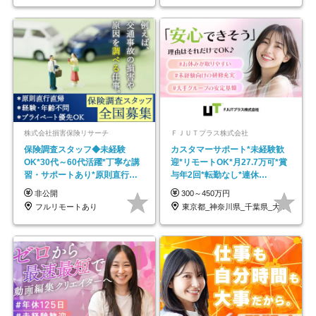
株式会社損害保険リサーチ
ＦＪＵＴプラス株式会社
保険調査スタッフ◆未経験
カスタマーサポート*未経験歓
OK*30代～60代活躍*丁寧な講
迎*リモートOK*月27.7万可*賞
習・サポートあり*原則直行直
与年2回*転勤なし*連休
帰／全国募集・業務委託
OK/ZE010232
非公開
300～450万円
フルリモートあり
東京都_神奈川県_千葉県_大阪府_愛知県…