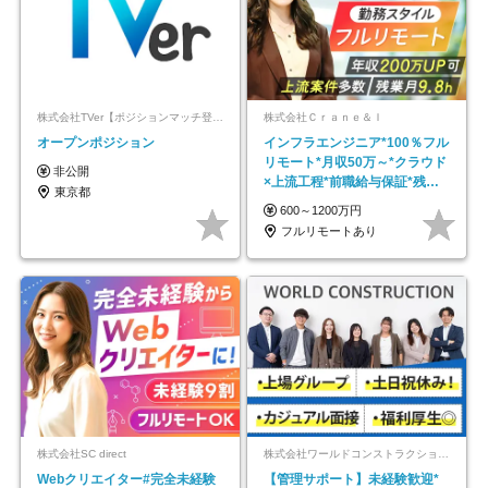
株式会社TVer【ポジションマッチ登録】
株式会社Ｃｒａｎｅ＆Ｉ
オープンポジション
インフラエンジニア*100％フル
リモート*月収50万～*クラウド
非公開
×上流工程*前職給与保証*残業
東京都
月9.8h
600～1200万円
フルリモートあり
株式会社SC direct
株式会社ワールドコンストラクション 【東証一部】 (ワールドホールディングス・グループ)
Webクリエイター#完全未経験
【管理サポート】未経験歓迎*