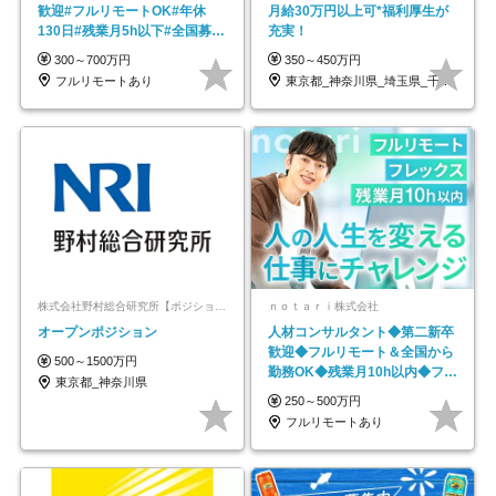
歓迎#フルリモートOK#年休
月給30万円以上可*福利厚生が
130日#残業月5h以下#全国募集
充実！
#最大1年の研修
300～700万円
350～450万円
フルリモートあり
東京都_神奈川県_埼玉県_千葉県_大阪府…
株式会社野村総合研究所【ポジションマッチ登録】
ｎｏｔａｒｉ株式会社
オープンポジション
人材コンサルタント◆第二新卒
歓迎◆フルリモート＆全国から
500～1500万円
勤務OK◆残業月10h以内◆フレ
東京都_神奈川県
ックス制
250～500万円
フルリモートあり