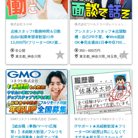
株式会社ＳＧＭ
株式会社ワールドコーポレーション 採用事業部【上場グループ】
点検スタッフ#勤務時間＆日数
アシスタントスタッフ★志望動
自由#副業希望者歓迎#1件
機・自己PR不要。◆Web面談
13,000円#フリーターOK#資格
OK◆完全週休2日◆年収700万
スキル不要
円可/p13
非公開
350～600万円
東京都_神奈川県
東京都_神奈川県_埼玉県_千葉県_大阪府…
GMOコネクトHR株式会社【GMOインターネットグループ】
株式会社リクルートR&Dスタッフィング【リクルートグループ】
【総合職（事務/マーケ/広報
ITサポート★未経験歓迎★フリ
等）】未経験大歓迎／フルリモ
ーターOK!経歴は気にしなくて
可で全国募集！年収アップ多数
大丈夫★超大手リクルートグル