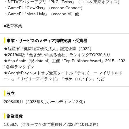
・NFT×アバターアプリ『PKCL Twins』（ココネ 東京オフィス）
・GameFi『ClawKiss』（cocone Connect）
・GameFi『Meta Livly』（cocone M）他
■教育事業
事業・サービスのメディア掲載実績・受賞歴
★経産省「健康経営優良法人」認定企業（2022）
★2019年版「働きがいのある会社」ランキングTOP30入り
★App Annie（現 data.ai）主催「Top Publisher Award」2015～202
1各年ランクイン
★GooglePlayベストオブ受賞タイトル『ディズニー マイリトルド
ール』『リヴリーアイランド』『ポケコロツイン』など
設立
2008年9月（2023年5月ホールディングス化）
従業員数
1,058名（グループ全体従業員数／2023年10月現在）