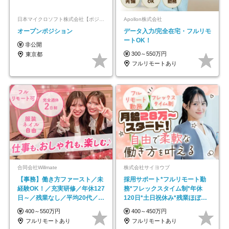
日本マイクロソフト株式会社【ポジションマッチ登録】
Apollon株式会社
オープンポジション
データ入力/完全在宅・フルリモ
ートOK！
非公開
300～550万円
東京都
フルリモートあり
合同会社Willmate
株式会社サイヨウブ
【事務】働き方ファースト／未
採用サポート*フルリモート勤
経験OK！／充実研修／年休127
務*フレックスタイム制*年休
日～／残業なし／平均20代／リ
120日*土日祝休み*残業ほぼな
モートOK
し*育児中社員8割以上
400～550万円
400～450万円
フルリモートあり
フルリモートあり