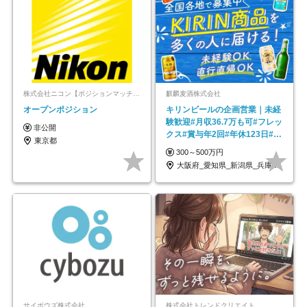
株式会社ニコン【ポジションマッチ登録】
麒麟麦酒株式会社
オープンポジション
キリンビールの企画営業｜未経
験歓迎#月収36.7万も可#フレッ
非公開
クス#賞与年2回#年休123日#完
東京都
全週休2日制
300～500万円
大阪府_愛知県_新潟県_兵庫県_福岡県
サイボウズ株式会社
株式会社トレンドクリエイト