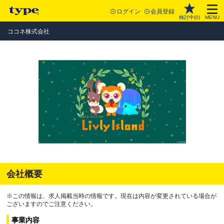
ログイン
会員登録
検討中(
0
)
MENU
ココネ株式会社
会社概要
※この情報は、求人掲載当時の情報です。現在は内容が変更されている場合が
ございますのでご注意ください。
事業内容