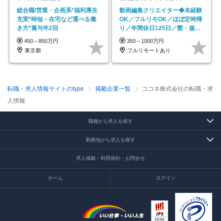
総合職/営業・企画系*福利厚生
動画編集クリエイター◆未経験
充実*時短・在宅など選べる働
OK／フルリモOK／ほぼ定時帰
き方*賞与年2回
り／年間休日125日／髪・服・
ネイル自由／副業OK
450～850万円
350～1000万円
東京都
フルリモートあり
転職・求人情報サイトのtype
掲載企業一覧
ココネ株式会社の転職・求
人情報
職種から求人を探す
勤務地から求人を探す
求人掲載・利用規約・お問合せ
ホーム
ログイン