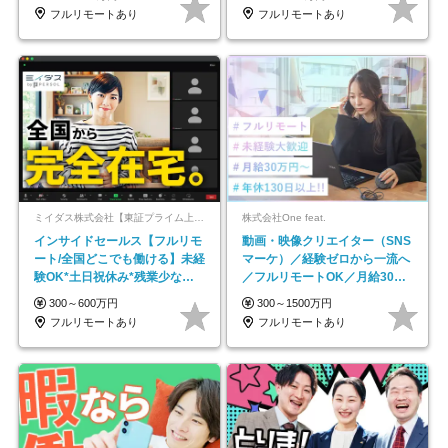
フルリモートあり
フルリモートあり
ミイダス株式会社【東証プライム上場パーソルグループ】
株式会社One feat.
インサイドセールス【フルリモ
動画・映像クリエイター（SNS
ート/全国どこでも働ける】未経
マーケ）／経験ゼロから一流へ
験OK*土日祝休み*残業少なめ*
／フルリモートOK／月給30万
在宅勤務手当あり
円～／年休130日以上
300～600万円
300～1500万円
フルリモートあり
フルリモートあり