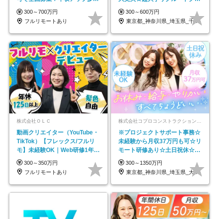
★年休最大130日★
ープの正社員/sg
300～700万円
300～600万円
フルリモートあり
東京都_神奈川県_埼玉県_千葉県_大阪府…
株式会社ＯＬＣ
株式会社コプロコンストラクション【東証プライム上場コプロ・ホールディングス子会社】
動画クリエイター（YouTube・
※プロジェクトサポート事務☆
TikTok）【フレックス/フルリ
未経験から月収37万円も可☆リ
モ】未経験OK｜Web研修1年間
モート研修あり☆土日祝休☆20
｜副業OK
代～30代活躍/b
300～350万円
300～1350万円
フルリモートあり
東京都_神奈川県_埼玉県_大阪府_愛知県…