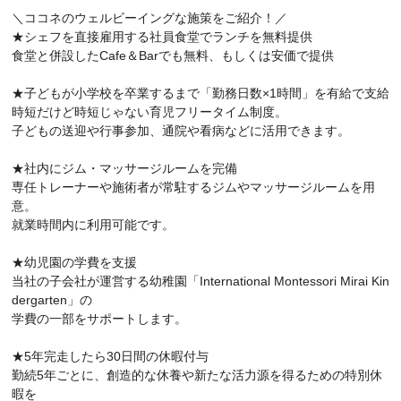
＼ココネのウェルビーイングな施策をご紹介！／
★シェフを直接雇用する社員食堂でランチを無料提供
食堂と併設したCafe＆Barでも無料、もしくは安価で提供
★子どもが小学校を卒業するまで「勤務日数×1時間」を有給で支給
時短だけど時短じゃない育児フリータイム制度。
子どもの送迎や行事参加、通院や看病などに活用できます。
★社内にジム・マッサージルームを完備
専任トレーナーや施術者が常駐するジムやマッサージルームを用
意。
就業時間内に利用可能です。
★幼児園の学費を支援
当社の子会社が運営する幼稚園「International Montessori Mirai Kin
dergarten」の
学費の一部をサポートします。
★5年完走したら30日間の休暇付与
勤続5年ごとに、創造的な休養や新たな活力源を得るための特別休
暇を