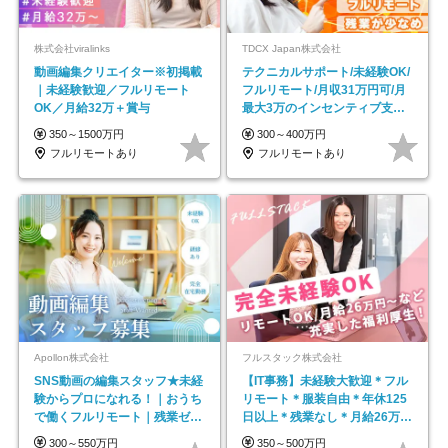
株式会社viralinks
TDCX Japan株式会社
動画編集クリエイター※初掲載
テクニカルサポート/未経験OK/
｜未経験歓迎／フルリモート
フルリモート/月収31万円可/月
OK／月給32万＋賞与
最大3万のインセンティブ支給/
平均年齢33歳
350～1500万円
300～400万円
フルリモートあり
フルリモートあり
Apollon株式会社
フルスタック株式会社
SNS動画の編集スタッフ★未経
【IT事務】未経験大歓迎＊フル
験からプロになれる！｜おうち
リモート＊服装自由＊年休125
で働くフルリモート｜残業ゼロ
日以上＊残業なし＊月給26万円
で18時退勤◎
以上
300～550万円
350～500万円