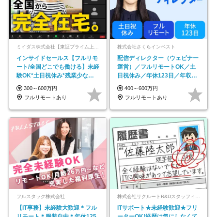
ミイダス株式会社【東証プライム上場パーソルグループ】
株式会社さくらインベスト
インサイドセールス【フルリモ
配信ディレクター（ウェビナー
ート/全国どこでも働ける】未経
運営）／フルリモートOK／土
験OK*土日祝休み*残業少なめ*
日祝休み／年休123日／年収
在宅勤務手当あり
600万円可
300～600万円
400～600万円
フルリモートあり
フルリモートあり
フルスタック株式会社
株式会社リクルートR&Dスタッフィング【リクルートグループ】
【IT事務】未経験大歓迎＊フル
ITサポート★未経験歓迎★フリ
リモート＊服装自由＊年休125
ーターOK!経歴は気にしなくて