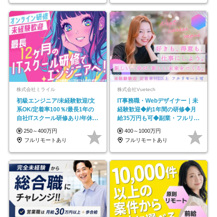
株式会社ミライル
株式会社Vuetech
初級エンジニア/未経験歓迎/文
IT事務職・Webデザイナー｜未
系OK/定着率100％/最長1年の
経験歓迎◆約1年間の研修◆月
自社ITスクール研修あり/年休
給35万円も可◆副業・フルリモ
130日
ート可◆年休126日
250～400万円
400～1000万円
フルリモートあり
フルリモートあり