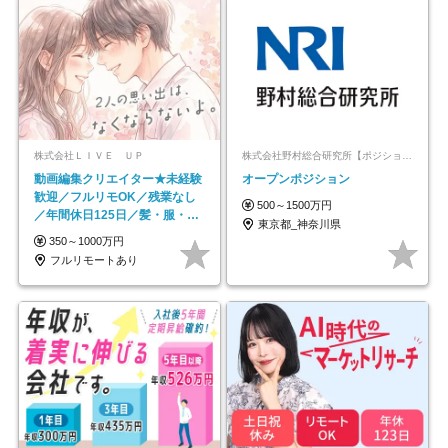
株式会社ＬＩＶＥ ＵＰ
株式会社野村総合研究所【ポジションマッチ登録】
動画編集クリエイター★未経験
オープンポジション
歓迎／フルリモOK／残業なし
500～1500万円
／年間休日125日／髪・服・ネ
東京都_神奈川県
イル自由／研修充実で安心
350～1000万円
フルリモートあり