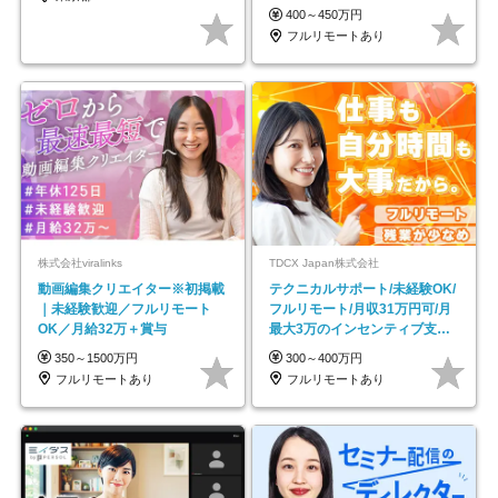
し*育児中社員8割以上
400～450万円
フルリモートあり
株式会社viralinks
TDCX Japan株式会社
動画編集クリエイター※初掲載
テクニカルサポート/未経験OK/
｜未経験歓迎／フルリモート
フルリモート/月収31万円可/月
OK／月給32万＋賞与
最大3万のインセンティブ支給/
平均年齢33歳
350～1500万円
300～400万円
フルリモートあり
フルリモートあり