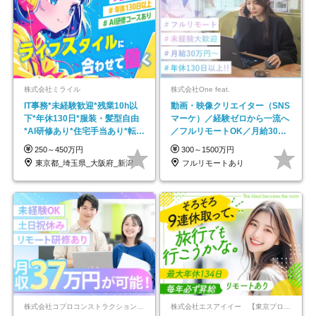
株式会社ミライル
株式会社One feat.
IT事務*未経験歓迎*残業10h以
動画・映像クリエイター（SNS
下*年休130日*服装・髪型自由
マーケ）／経験ゼロから一流へ
*AI研修あり*住宅手当あり*転勤
／フルリモートOK／月給30万
なし
円～／年休130日以上
250～450万円
300～1500万円
東京都_埼玉県_大阪府_新潟県_福岡県
フルリモートあり
株式会社コプロコンストラクション【東証プライム上場コプロ・ホールディングス子会社】
株式会社エスアイイー 【東京プロマーケット上場】