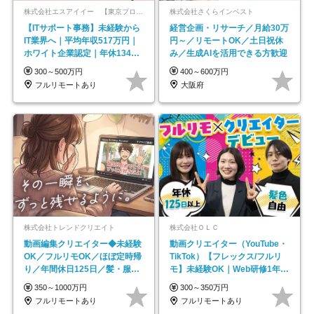
株式会社エスアイイー 【東京プロマーケット上場】
株式会社さくらインベスト
【ITサポート事務】未経験から
経営企画・リサーチ／月給30万
IT業界へ｜平均年収517万円｜
円～／リモートOK／土日祝休
ホワイト企業認定｜年休134日
み／生成AIを活用できる方歓迎
｜リモートOK
300～500万円
400～600万円
フルリモートあり
大阪府
株式会社トレンドクリエイト
株式会社ＯＬＣ
動画編集クリエイター◆未経験
動画クリエイター（YouTube・
OK／フルリモOK／ほぼ定時帰
TikTok）【フレックス/フルリ
り／年間休日125日／髪・服・
モ】未経験OK｜Web研修1年間
ネイル自由／副業OK
｜副業OK
350～1000万円
300～350万円
フルリモートあり
フルリモートあり