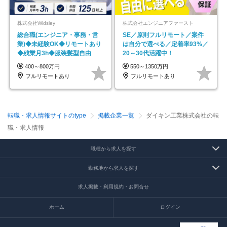
株式会社Widsley
株式会社エンジニアファースト
総合職(エンジニア・事務・営
SE／原則フルリモート／案件
業)◆未経験OK◆リモートあり
は自分で選べる／定着率93%／
◆残業月3h◆服装髪型自由
20～30代活躍中！
400～800万円
550～1350万円
フルリモートあり
フルリモートあり
転職・求人情報サイトのtype
掲載企業一覧
ダイキン工業株式会社の転
職・求人情報
職種から求人を探す
勤務地から求人を探す
求人掲載・利用規約・お問合せ
ホーム
ログイン