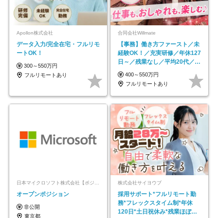
Apollon株式会社
合同会社Willmate
データ入力/完全在宅・フルリモ
【事務】働き方ファースト／未
ートOK！
経験OK！／充実研修／年休127
日～／残業なし／平均20代／リ
300～550万円
モートOK
400～550万円
フルリモートあり
フルリモートあり
日本マイクロソフト株式会社【ポジションマッチ登録】
株式会社サイヨウブ
オープンポジション
採用サポート*フルリモート勤
務*フレックスタイム制*年休
非公開
120日*土日祝休み*残業ほぼな
東京都