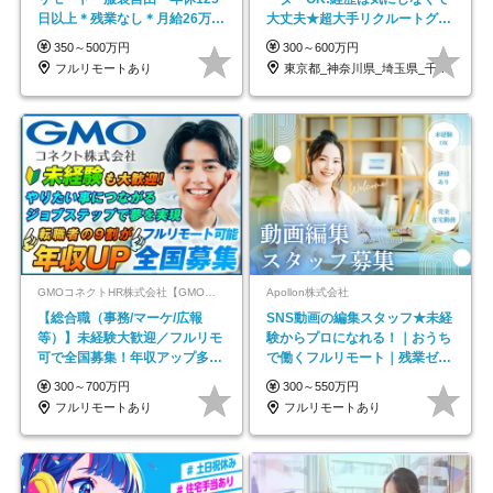
日以上＊残業なし＊月給26万円
大丈夫★超大手リクルートグル
以上
ープの正社員/sg
350～500万円
300～600万円
フルリモートあり
東京都_神奈川県_埼玉県_千葉県_大阪府…
GMOコネクトHR株式会社【GMOインターネットグループ】
Apollon株式会社
【総合職（事務/マーケ/広報
SNS動画の編集スタッフ★未経
等）】未経験大歓迎／フルリモ
験からプロになれる！｜おうち
可で全国募集！年収アップ多数
で働くフルリモート｜残業ゼロ
★年休最大130日★
で18時退勤◎
300～700万円
300～550万円
フルリモートあり
フルリモートあり