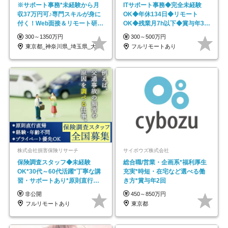
※サポート事務*未経験から月
ITサポート事務◆完全未経験
収37万円可♪専門スキルが身に
OK◆年休134日◆リモート
付く！Web面接＆リモート研修
OK◆残業月7h以下◆賞与年3回
も充実♪/a
◆5年目まで必ず昇給
300～1350万円
300～500万円
東京都_神奈川県_埼玉県_大阪府_愛知県…
フルリモートあり
株式会社損害保険リサーチ
サイボウズ株式会社
保険調査スタッフ◆未経験
総合職/営業・企画系*福利厚生
OK*30代～60代活躍*丁寧な講
充実*時短・在宅など選べる働
習・サポートあり*原則直行直
き方*賞与年2回
帰／全国募集・業務委託
非公開
450～850万円
フルリモートあり
東京都