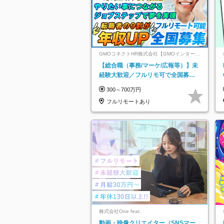
GMOコネクトHR株式会社【GMOインターネ
ットグループ】
【総合職（事務/マーケ/広報等）】未
経験大歓迎／フルリモ可で全国募
集！年収アップ多数★年休最大130日
300～700万円
★
フルリモートあり
株式会社One feat.
動画・映像クリエイター（SNSマー