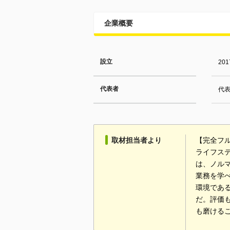
企業概要
設立
20
代表者
代表
取材担当者より
【完全フ
ライフス
は、ノル
業務を学
環境であ
だ。評価
も磨ける