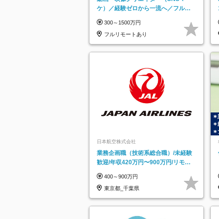
ケ）／経験ゼロから一流へ／フルリ
モートOK／月給30万円～／年休130
300～1500万円
日以上
フルリモートあり
日本航空株式会社
業務企画職（技術系総合職）/未経験
歓迎/年収420万円〜900万円/リモー
トフレックス可
400～900万円
東京都_千葉県