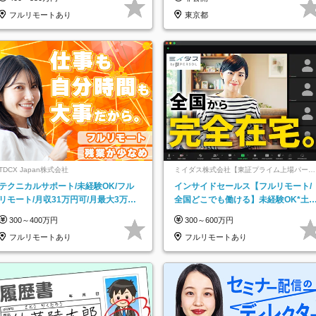
フルリモートあり
東京都
TDCX Japan株式会社
ミイダス株式会社【東証プライム上場パーソ
ルグループ】
テクニカルサポート/未経験OK/フル
インサイドセールス【フルリモート/
リモート/月収31万円可/月最大3万の
全国どこでも働ける】未経験OK*土
インセンティブ支給/平均年齢33歳
祝休み*残業少なめ*在宅勤務手当あ
300～400万円
300～600万円
フルリモートあり
フルリモートあり