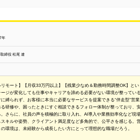
17年
取締役 松尾 遼
ルリモート】【月収33万円以上】【残業少なめ＆勤務時間調整OK】と
テージが変化しても仕事やキャリアを諦める必要がない環境が整ってい
マに縛られず、お客様に本当に必要なサービスを提案できる“伴走型”営
べる研修や、困ったときにすぐ相談できるフォロー体制が整っており、
る。さらに、社員の声を積極的に取り入れ、AI導入や業務効率化など現
もスキルや姿勢、クライアント満足度など多角的で、公平さを感じる。
この環境は、未経験から成長したい方にとって理想的な職場だろう。