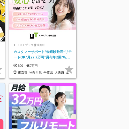
ＦＪＵＴプラス株式会社
カスタマーサポート*未経験歓迎*リモ
ートOK*月27.7万可*賞与年2回*転勤
なし*連休OK/ZE010232
300～450万円
東京都_神奈川県_千葉県_大阪府_愛
知県…