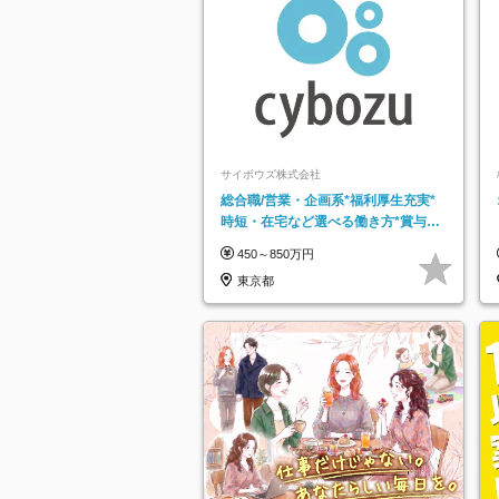
サイボウズ株式会社
総合職/営業・企画系*福利厚生充実*
時短・在宅など選べる働き方*賞与年
2回
450～850万円
東京都