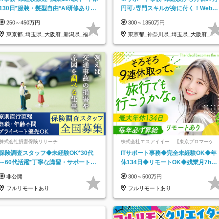
社】
130日*服装・髪型自由*AI研修あり*
円可♪専門スキルが身に付く！Web面
住宅手当あり*転勤なし
接＆リモート研修も充実♪/a
250～450万円
300～1350万円
東京都_埼玉県_大阪府_新潟県_福岡
東京都_神奈川県_埼玉県_大阪府_愛
県
知県…
株式会社損害保険リサーチ
株式会社エスアイイー 【東京プロマーケッ
ト上場】
保険調査スタッフ◆未経験OK*30代
ITサポート事務◆完全未経験OK◆年
～60代活躍*丁寧な講習・サポートあ
休134日◆リモートOK◆残業月7h以
り*原則直行直帰／全国募集・業務委
下◆賞与年3回◆5年目まで必ず昇給
非公開
300～500万円
託
フルリモートあり
フルリモートあり