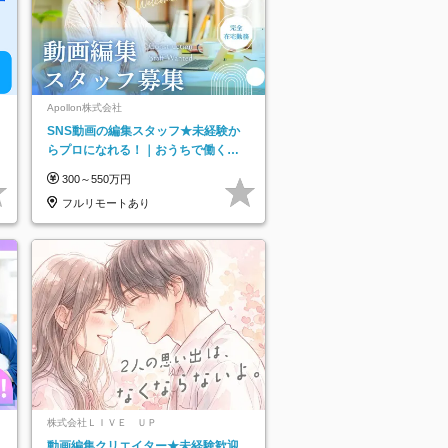
Apollon株式会社
SNS動画の編集スタッフ★未経験か
らプロになれる！｜おうちで働くフ
ルリモート｜残業ゼロで18時退勤◎
300～550万円
フルリモートあり
株式会社ＬＩＶＥ ＵＰ
動画編集クリエイター★未経験歓迎