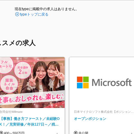
現在typeに掲載中の求人はありません。
typeトップに戻る
ススメの求人
合同会社Willmate
日本マイクロソフト株式会社【ポジションマ
ッチ登録】
【事務】働き方ファースト／未経験O
オープンポジション
K！／充実研修／年休127日～／残業
なし／平均20代／リモートOK
400～550万円
非公開