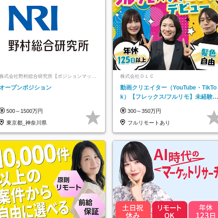
株式会社野村総合研究所【ポジションマッチ
株式会社ＯＬＣ
登録】
オープンポジション
動画クリエイター（YouTube・TikTo
k）【フレックス/フルリモ】未経験O
K｜Web研修1年間｜副業OK
500～1500万円
300～350万円
東京都_神奈川県
フルリモートあり