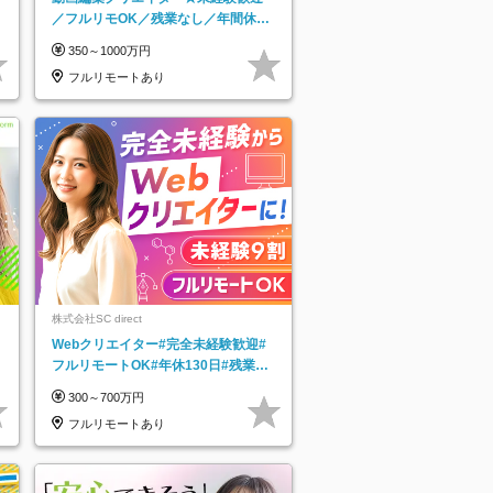
／フルリモOK／残業なし／年間休日
125日／髪・服・ネイル自由／研修充
350～1000万円
実で安心
フルリモートあり
株式会社SC direct
Webクリエイター#完全未経験歓迎#
フルリモートOK#年休130日#残業月
5h以下#全国募集#最大1年の研修
300～700万円
フルリモートあり