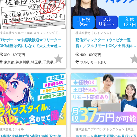
株式会社リクルートR&Dスタッフィング【リ
株式会社さくらインベスト
クルートグループ】
ITサポート★未経験歓迎★フリーター
配信ディレクター（ウェビナー運
OK!経歴は気にしなくて大丈夫★超大
営）／フルリモートOK／土日祝休み
手リクルートグループの正社員/sg
／年休123日／年収600万円可
300～600万円
400～600万円
東京都_神奈川県_埼玉県_千葉県_大
フルリモートあり
阪府…
株式会社ミライル
株式会社コプロコンストラクション【東証プ
ライム上場コプロ・ホールディングス子会
IT事務*未経験歓迎*残業10h以下*年休
※サポート事務*未経験から月収37万