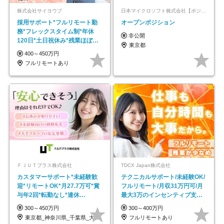
株式会社サイヨウブ
日本マイクロソフト株式会社【ポジションマッチ登録】
採用サポート*フルリモート勤
オープンポジション
務*フレックスタイム制*年休
非公開
120日*土日祝休み*残業ほぼな
東京都
し*育児中社員8割以上
400～450万円
フルリモートあり
ＦＪＵＴプラス株式会社
TDCX Japan株式会社
カスタマーサポート*未経験歓
テクニカルサポート/未経験OK/
迎*リモートOK*月27.7万可*賞
フルリモート/月収31万円可/月
与年2回*転勤なし*連休
最大3万のインセンティブ支給/
OK/ZE010232
平均年齢33歳
300～450万円
300～400万円
東京都_神奈川県_千葉県_大阪府_愛知県…
フルリモートあり