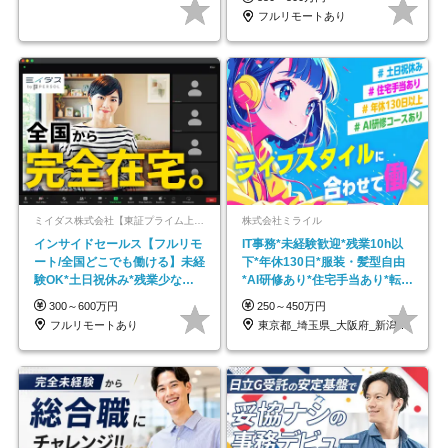
フルリモートあり
ミイダス株式会社【東証プライム上場パーソルグループ】
株式会社ミライル
インサイドセールス【フルリモ
IT事務*未経験歓迎*残業10h以
ート/全国どこでも働ける】未経
下*年休130日*服装・髪型自由
験OK*土日祝休み*残業少なめ*
*AI研修あり*住宅手当あり*転勤
在宅勤務手当あり
なし
300～600万円
250～450万円
フルリモートあり
東京都_埼玉県_大阪府_新潟県_福岡県