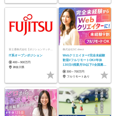
富士通株式会社【ポジションマッチ登録】
株式会社SC direct
IT系オープンポジション
Webクリエイター#完全未経験
歓迎#フルリモートOK#年休
400～900万円
130日#残業月5h以下#全国募集
神奈川県
#最大1年の研修
300～700万円
フルリモートあり