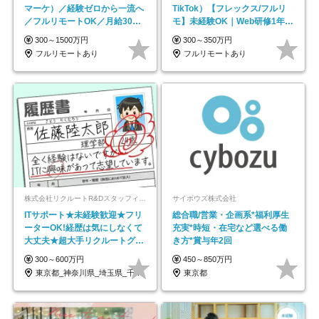
マーケ）／経験ゼロから一流へ
TikTok）【フレックス/フルリ
／フルリモートOK／月給30万
モ】未経験OK｜Web研修1年間
円～／年休130日以上
｜副業OK
300～1500万円
300～350万円
フルリモートあり
フルリモートあり
株式会社リクルートR&Dスタッフィング【リクルートグループ】
サイボウズ株式会社
ITサポート★未経験歓迎★フリ
総合職/営業・企画系*福利厚生
ーターOK!経歴は気にしなくて
充実*時短・在宅など選べる働
大丈夫★超大手リクルートグル
き方*賞与年2回
ープの正社員/sg
300～600万円
450～850万円
東京都_神奈川県_埼玉県_千葉県_大阪府…
東京都