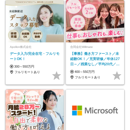
Apollon株式会社
合同会社Willmate
データ入力/完全在宅・フルリモ
【事務】働き方ファースト／未
ートOK！
経験OK！／充実研修／年休127
日～／残業なし／平均20代／リ
300～550万円
モートOK
400～550万円
フルリモートあり
フルリモートあり