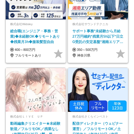
株式会社Widsley
株式会社サウンドテクニカ
総合職(エンジニア・事務・営
サポート事務*未経験から月給
業)◆未経験OK◆リモートあり
27万円確約*残業月5h以下*日立
◆残業月3h◆服装髪型自由
G受託の安定基盤*湘南エリア勤
務
400～800万円
350～500万円
フルリモートあり
神奈川県
株式会社ＬＩＶＥ ＵＰ
株式会社さくらインベスト
動画編集クリエイター★未経験
配信ディレクター（ウェビナー
歓迎／フルリモOK／残業なし
運営）／フルリモートOK／土