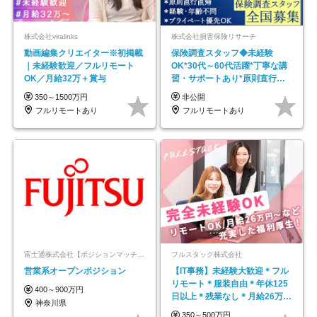
株式会社viralinks
株式会社損害保険リサーチ
動画編集クリエイター※初掲載
保険調査スタッフ◆未経験
｜未経験歓迎／フルリモート
OK*30代～60代活躍*丁寧な講
OK／月給32万＋賞与
習・サポートあり*原則直行直
帰／全国募集・業務委託
350～1500万円
非公開
フルリモートあり
フルリモートあり
富士通株式会社【ポジションマッチ登録】
フルスタック株式会社
営業系オープンポジション
【IT事務】未経験大歓迎＊フル
リモート＊服装自由＊年休125
400～900万円
日以上＊残業なし＊月給26万円
神奈川県
以上
350～500万円