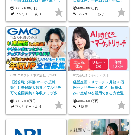
／年間休日125日／髪・服・ネ
日祝休み／年休123日／年収
イル自由／研修充実で安心
600万円可
350～1000万円
400～600万円
フルリモートあり
フルリモートあり
GMOコネクトHR株式会社【GMOインターネットグループ】
株式会社さくらインベスト
【総合職（事務/マーケ/広報
経営企画・リサーチ／月給30万
等）】未経験大歓迎／フルリモ
円～／リモートOK／土日祝休
可で全国募集！年収アップ多数
み／生成AIを活用できる方歓迎
★年休最大130日★
300～700万円
400～600万円
フルリモートあり
大阪府