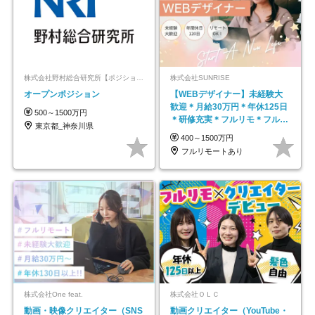
株式会社野村総合研究所【ポジションマッチ登録】
株式会社SUNRISE
オープンポジション
【WEBデザイナー】未経験大
歓迎＊月給30万円＊年休125日
500～1500万円
＊研修充実＊フルリモ＊フルフ
東京都_神奈川県
レックス＊
400～1500万円
フルリモートあり
株式会社One feat.
株式会社ＯＬＣ
動画・映像クリエイター（SNS
動画クリエイター（YouTube・