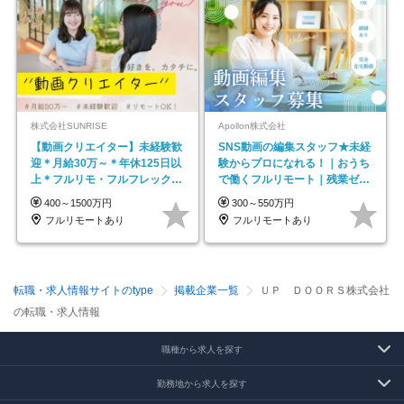
株式会社SUNRISE
Apollon株式会社
【動画クリエイター】未経験歓
SNS動画の編集スタッフ★未経
迎＊月給30万～＊年休125日以
験からプロになれる！｜おうち
上＊フルリモ・フルフレックス
で働くフルリモート｜残業ゼロ
◆10名の採用が決定◆
で18時退勤◎
400～1500万円
300～550万円
フルリモートあり
フルリモートあり
転職・求人情報サイトのtype
掲載企業一覧
ＵＰ ＤＯＯＲＳ株式会社
の転職・求人情報
職種から求人を探す
勤務地から求人を探す