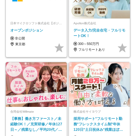
日本マイクロソフト株式会社【ポジションマッチ登録】
Apollon株式会社
オープンポジション
データ入力/完全在宅・フルリモ
ートOK！
非公開
300～550万円
東京都
フルリモートあり
合同会社Willmate
株式会社サイヨウブ
【事務】働き方ファースト／未
採用サポート*フルリモート勤
経験OK！／充実研修／年休127
務*フレックスタイム制*年休
日～／残業なし／平均20代／リ
120日*土日祝休み*残業ほぼな
モートOK
し*育児中社員8割以上