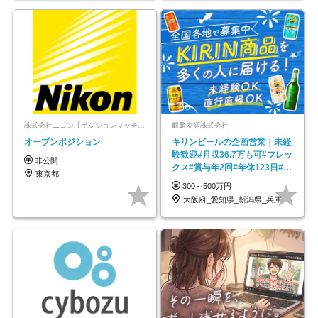
株式会社ニコン【ポジションマッチ登録】
麒麟麦酒株式会社
オープンポジション
キリンビールの企画営業｜未経
験歓迎#月収36.7万も可#フレッ
非公開
クス#賞与年2回#年休123日#完
東京都
全週休2日制
300～500万円
大阪府_愛知県_新潟県_兵庫県_福岡県