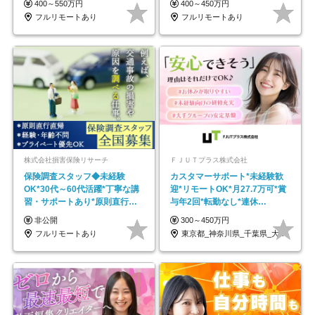
400～550万円
400～450万円
フルリモートあり
フルリモートあり
株式会社損害保険リサーチ
ＦＪＵＴプラス株式会社
保険調査スタッフ◆未経験
カスタマーサポート*未経験歓
OK*30代～60代活躍*丁寧な講
迎*リモートOK*月27.7万可*賞
習・サポートあり*原則直行直
与年2回*転勤なし*連休
帰／全国募集・業務委託
OK/ZE010232
非公開
300～450万円
フルリモートあり
東京都_神奈川県_千葉県_大阪府_愛知県…