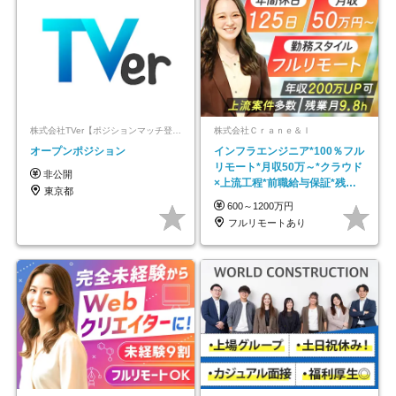
株式会社TVer【ポジションマッチ登録】
株式会社Ｃｒａｎｅ＆Ｉ
オープンポジション
インフラエンジニア*100％フル
リモート*月収50万～*クラウド
非公開
×上流工程*前職給与保証*残業
東京都
月9.8h
600～1200万円
フルリモートあり