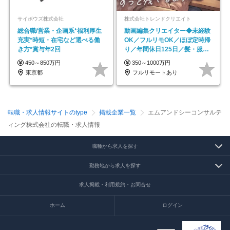
サイボウズ株式会社
株式会社トレンドクリエイト
総合職/営業・企画系*福利厚生
動画編集クリエイター◆未経験
充実*時短・在宅など選べる働
OK／フルリモOK／ほぼ定時帰
き方*賞与年2回
り／年間休日125日／髪・服・
ネイル自由／副業OK
450～850万円
350～1000万円
東京都
フルリモートあり
転職・求人情報サイトのtype
掲載企業一覧
エムアンドシーコンサルテ
ィング株式会社の転職・求人情報
職種から求人を探す
勤務地から求人を探す
求人掲載・利用規約・お問合せ
ホーム
ログイン