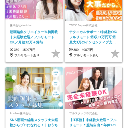
株式会社viralinks
TDCX Japan株式会社
動画編集クリエイター※初掲載
テクニカルサポート/未経験OK/
｜未経験歓迎／フルリモート
フルリモート/月収31万円可/月
OK／月給32万＋賞与
最大3万のインセンティブ支給/
平均年齢33歳
350～1500万円
300～400万円
フルリモートあり
フルリモートあり
Apollon株式会社
フルスタック株式会社
SNS動画の編集スタッフ★未経
【IT事務】未経験大歓迎＊フル
験からプロになれる！｜おうち
リモート＊服装自由＊年休125