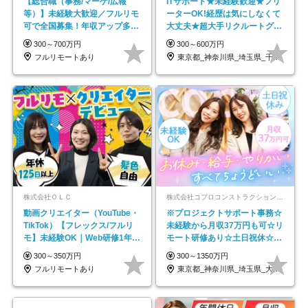
【総合職（事務/マーケ/広報
ITサポート★未経験歓迎★フリ
等）】未経験大歓迎／フルリモ
ーターOK!経歴は気にしなくて
可で全国募集！年収アップ多数
大丈夫★超大手リクルートグル
★年休最大130日★
ープの正社員/sg
300～700万円
300～600万円
フルリモートあり
東京都_神奈川県_埼玉県_千葉県_大阪府…
株式会社ＯＬＣ
株式会社コプロコンストラクション【東証プライム上場コプロ・ホールディングス子会社】
動画クリエイター（YouTube・
※プロジェクトサポート事務☆
TikTok）【フレックス/フルリ
未経験から月収37万円も可☆リ
モ】未経験OK｜Web研修1年間
モート研修あり☆土日祝休☆20
｜副業OK
代～30代活躍/b
300～350万円
300～1350万円
フルリモートあり
東京都_神奈川県_埼玉県_大阪府_愛知県…