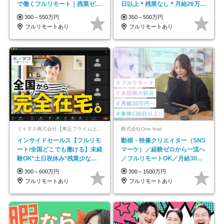
で働くフルリモート｜残業ゼロ
日以上＊残業なし＊月給26万円
で18時退勤◎
以上
300～550万円
350～500万円
フルリモートあり
フルリモートあり
ミイダス株式会社【東証プライム上場パーソルグループ】
株式会社One feat.
インサイドセールス【フルリモ
動画・映像クリエイター（SNS
ート/全国どこでも働ける】未経
マーケ）／経験ゼロから一流へ
験OK*土日祝休み*残業少なめ*
／フルリモートOK／月給30万
在宅勤務手当あり
円～／年休130日以上
300～600万円
300～1500万円
フルリモートあり
フルリモートあり