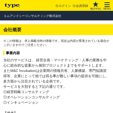
ログイン
会員登録
検討中(
0
)
MENU
エムアンドシーコンサルティング株式会社
会社概要
※この情報は、求人掲載当時の情報です。現在は内容が変更されている場合が
ございますのでご注意ください。
事業内容
当社のサービスは、 経営企画・マーケティング・人事の業務を中
心に総合的な提案から個別プロジェクトまでをサポートします。
またM&C Incubationは企業間の情報共有、人脈構築、専門知識習
得等、企業にとって他では得る事が難しい事項の提供を可能にし、
多方面から注目されている企画です。
サービスを大別すると下記の通りです。
◎経営戦略コンサルティング
◎オペレーションコンサルティング
◎インキュベーション