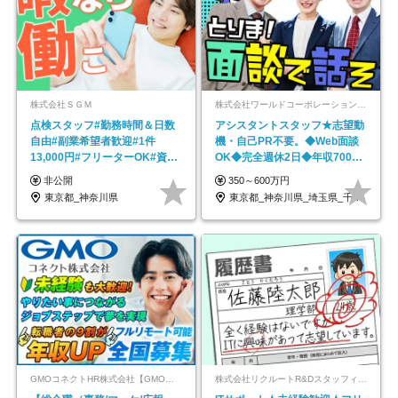
株式会社ＳＧＭ
株式会社ワールドコーポレーション 採用事業部【上場グループ】
点検スタッフ#勤務時間＆日数
アシスタントスタッフ★志望動
自由#副業希望者歓迎#1件
機・自己PR不要。◆Web面談
13,000円#フリーターOK#資格
OK◆完全週休2日◆年収700万
スキル不要
円可/p13
非公開
350～600万円
東京都_神奈川県
東京都_神奈川県_埼玉県_千葉県_大阪府…
GMOコネクトHR株式会社【GMOインターネットグループ】
株式会社リクルートR&Dスタッフィング【リクルートグループ】