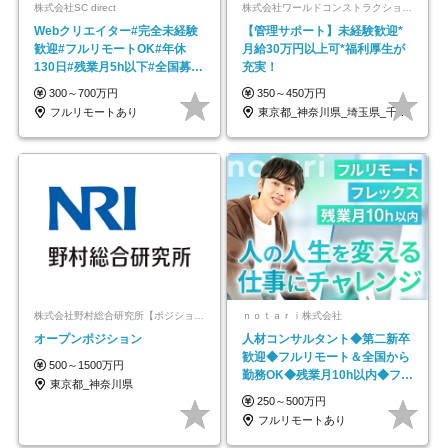
株式会社SC direct
株式会社ワールドコンストラクション 【東証一部】 (ワールドホールディングス・グループ)
Webクリエイター#完全未経験
【管理サポート】未経験歓迎*
歓迎#フルリモートOK#年休
月給30万円以上可*福利厚生が
130日#残業月5h以下#全国募集
充実！
#最大1年の研修
300～700万円
350～450万円
フルリモートあり
東京都_神奈川県_埼玉県_千葉県_大阪府…
株式会社野村総合研究所【ポジションマッチ登録】
ｎｏｔａｒｉ株式会社
オープンポジション
人材コンサルタント◆第二新卒
歓迎◆フルリモート＆全国から
500～1500万円
勤務OK◆残業月10h以内◆フレ
東京都_神奈川県
ックス制
250～500万円
フルリモートあり