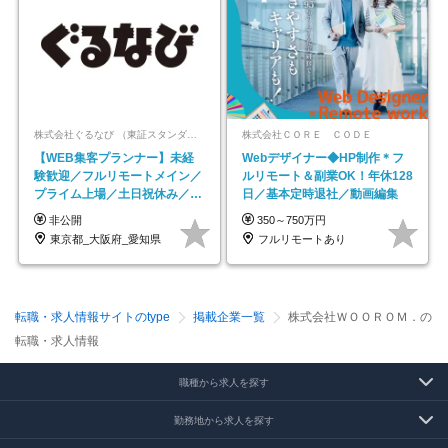
株式会社ぐるなび （東証スタンダード上場）
株式会社ＣＯＲＥ ＣＯＤＥ
【WEB集客プランナー】未経
Webデザイナー◆HP制作＊フ
験歓迎／フルリモートメイン／
ルリモート＆副業OK！年休128
プライム上場／土日祝休み／東
日／基本定時退社／動画編集
京・大阪・名古屋
非公開
350～750万円
東京都_大阪府_愛知県
フルリモートあり
転職・求人情報サイトのtype
掲載企業一覧
株式会社ＷＯＯＲＯＭ．の
転職・求人情報
職種から求人を探す
勤務地から求人を探す