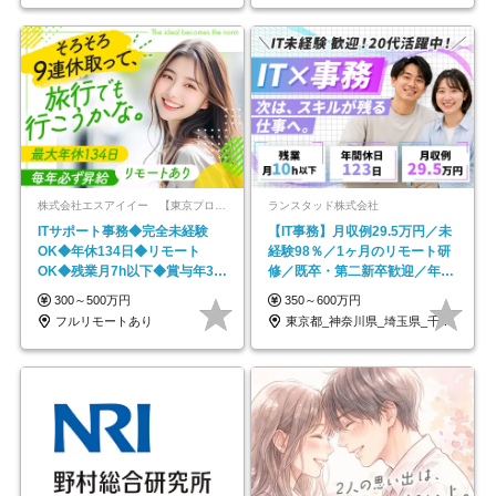
株式会社エスアイイー 【東京プロマーケット上場】
ランスタッド株式会社
ITサポート事務◆完全未経験
【IT事務】月収例29.5万円／未
OK◆年休134日◆リモート
経験98％／1ヶ月のリモート研
OK◆残業月7h以下◆賞与年3回
修／既卒・第二新卒歓迎／年間
◆5年目まで必ず昇給
休日123日/OW
300～500万円
350～600万円
フルリモートあり
東京都_神奈川県_埼玉県_千葉県_大阪府…