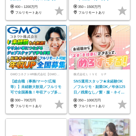
取得率100％
400～1200万円
350～1500万円
フルリモートあり
フルリモートあり
GMOコネクトHR株式会社【GMOインターネットグループ】
株式会社ＬＩＶＥ ＵＰ
【総合職（事務/マーケ/広報
SNS運用スタッフ★未経験OK
等）】未経験大歓迎／フルリモ
／フルリモ・副業OK／年休125
可で全国募集！年収アップ多数
日／残業なし／髪・服・ネイ
★年休最大130日★
ル・ピアス自由
300～700万円
350～1000万円
フルリモートあり
フルリモートあり