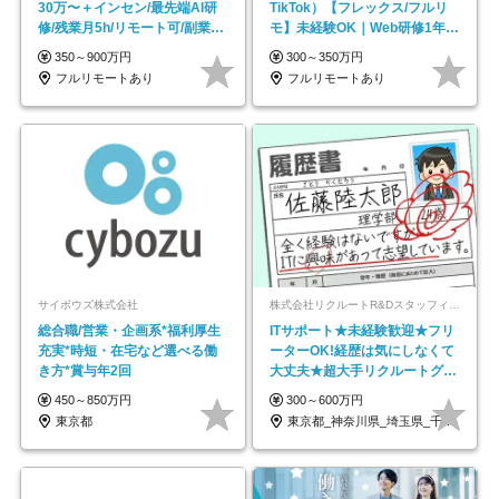
30万〜＋インセン/最先端AI研
TikTok）【フレックス/フルリ
修/残業月5h/リモート可/副業
モ】未経験OK｜Web研修1年間
OK
｜副業OK
350～900万円
300～350万円
フルリモートあり
フルリモートあり
サイボウズ株式会社
株式会社リクルートR&Dスタッフィング【リクルートグループ】
総合職/営業・企画系*福利厚生
ITサポート★未経験歓迎★フリ
充実*時短・在宅など選べる働
ーターOK!経歴は気にしなくて
き方*賞与年2回
大丈夫★超大手リクルートグル
ープの正社員/sg
450～850万円
300～600万円
東京都
東京都_神奈川県_埼玉県_千葉県_大阪府…