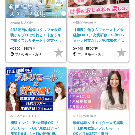
Apollon株式会社
合同会社Willmate
SNS動画の編集スタッフ★未経
【事務】働き方ファースト／未
験からプロになれる！｜おうち
経験OK！／充実研修／年休127
で働くフルリモート｜残業ゼロ
日～／残業なし／平均20代／リ
で18時退勤◎
モートOK
300～550万円
400～550万円
フルリモートあり
フルリモートあり
株式会社Ｃｒａｎｅ＆Ｉ
株式会社viralinks
初級エンジニア*未経験OK！*
動画編集クリエイター※初掲載
フルリモートOK*月給32万～*
｜未経験歓迎／フルリモート
残業月9.8h*1ヶ月の研修*資格
OK／月給32万＋賞与