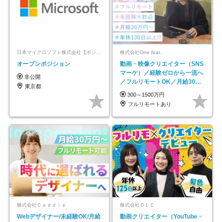
日本マイクロソフト株式会社【ポジションマッチ登録】
株式会社One feat.
オープンポジション
動画・映像クリエイター（SNS
マーケ）／経験ゼロから一流へ
非公開
／フルリモートOK／月給30万
東京都
円～／年休130日以上
300～1500万円
フルリモートあり
株式会社Ｃａｄｄｉｅ
株式会社ＯＬＣ
Webデザイナー/未経験OK/月給
動画クリエイター（YouTube・