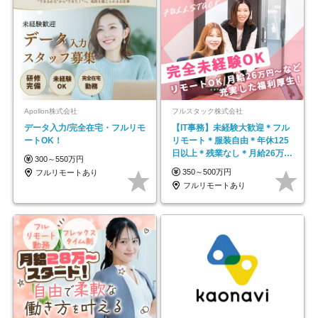
Apollon株式会社
フルスタック株式会社
データ入力/完全在宅・フルリモ
【IT事務】未経験大歓迎＊フル
ートOK！
リモート＊服装自由＊年休125
日以上＊残業なし＊月給26万円
300～550万円
以上
350～500万円
フルリモートあり
フルリモートあり