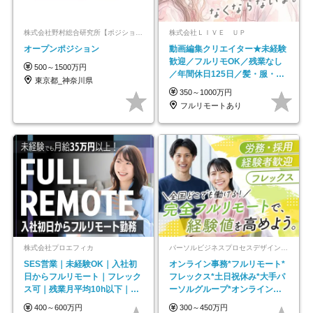
株式会社野村総合研究所【ポジションマッチ登録】
株式会社ＬＩＶＥ ＵＰ
オープンポジション
動画編集クリエイター★未経験
歓迎／フルリモOK／残業なし
500～1500万円
／年間休日125日／髪・服・ネ
東京都_神奈川県
イル自由／研修充実で安心
350～1000万円
フルリモートあり
株式会社プロエフィカ
パーソルビジネスプロセスデザイン株式会社 事業開発本部
SES営業｜未経験OK｜入社初
オンライン事務*フルリモート*
日からフルリモート｜フレック
フレックス*土日祝休み*大手パ
ス可｜残業月平均10h以下｜事
ーソルグループ*オンライン面
業立ち上げメンバー
接*30～40代活躍中
400～600万円
300～450万円