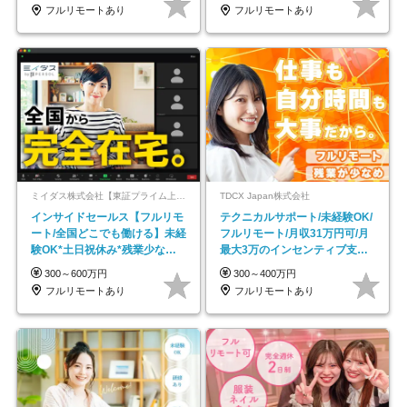
フルリモートあり
フルリモートあり
ミイダス株式会社【東証プライム上場パーソルグループ】
TDCX Japan株式会社
インサイドセールス【フルリモ
テクニカルサポート/未経験OK/
ート/全国どこでも働ける】未経
フルリモート/月収31万円可/月
験OK*土日祝休み*残業少なめ*
最大3万のインセンティブ支給/
在宅勤務手当あり
平均年齢33歳
300～600万円
300～400万円
フルリモートあり
フルリモートあり