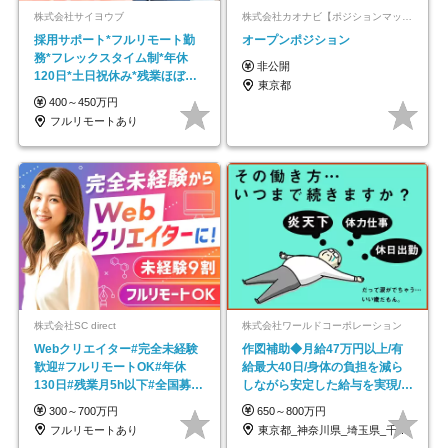
株式会社サイヨウブ
株式会社カオナビ【ポジションマッチ登録】
採用サポート*フルリモート勤
オープンポジション
務*フレックスタイム制*年休
非公開
120日*土日祝休み*残業ほぼな
東京都
し*育児中社員8割以上
400～450万円
フルリモートあり
株式会社SC direct
株式会社ワールドコーポレーション
Webクリエイター#完全未経験
作図補助◆月給47万円以上/有
歓迎#フルリモートOK#年休
給最大40日/身体の負担を減ら
130日#残業月5h以下#全国募集
しながら安定した給与を実現/転
#最大1年の研修
勤なし/p10
300～700万円
650～800万円
フルリモートあり
東京都_神奈川県_埼玉県_千葉県_大阪府…