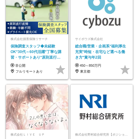
株式会社損害保険リサーチ
サイボウズ株式会社
保険調査スタッフ◆未経験
総合職/営業・企画系*福利厚生
OK*30代～60代活躍*丁寧な講
充実*時短・在宅など選べる働
習・サポートあり*原則直行直
き方*賞与年2回
帰／全国募集・業務委託
非公開
450～850万円
フルリモートあり
東京都
株式会社ＬＩＶＥ ＵＰ
株式会社野村総合研究所【ポジションマッチ登録】