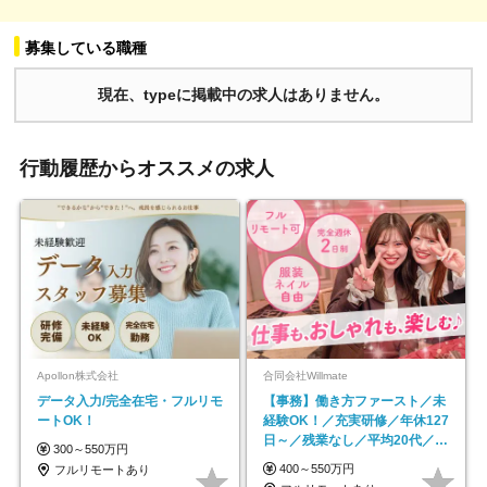
募集している職種
現在、typeに掲載中の求人はありません。
行動履歴からオススメの求人
Apollon株式会社
合同会社Willmate
データ入力/完全在宅・フルリモ
【事務】働き方ファースト／未
ートOK！
経験OK！／充実研修／年休127
日～／残業なし／平均20代／リ
300～550万円
モートOK
400～550万円
フルリモートあり