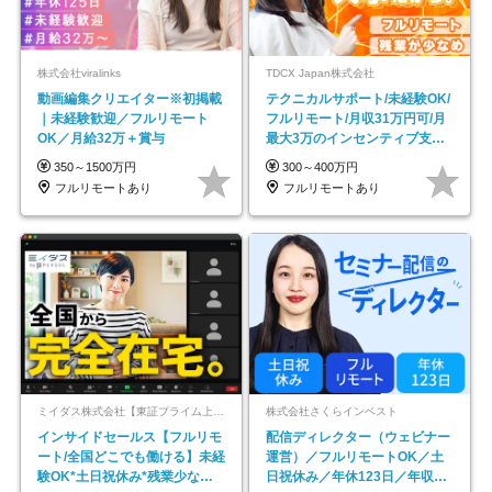
株式会社viralinks
TDCX Japan株式会社
動画編集クリエイター※初掲載
テクニカルサポート/未経験OK/
｜未経験歓迎／フルリモート
フルリモート/月収31万円可/月
OK／月給32万＋賞与
最大3万のインセンティブ支給/
平均年齢33歳
350～1500万円
300～400万円
フルリモートあり
フルリモートあり
ミイダス株式会社【東証プライム上場パーソルグループ】
株式会社さくらインベスト
インサイドセールス【フルリモ
配信ディレクター（ウェビナー
ート/全国どこでも働ける】未経
運営）／フルリモートOK／土
験OK*土日祝休み*残業少なめ*
日祝休み／年休123日／年収