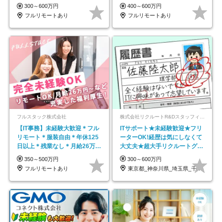
在宅勤務手当あり
600万円可
300～600万円
400～600万円
フルリモートあり
フルリモートあり
フルスタック株式会社
株式会社リクルートR&Dスタッフィング【リクルートグループ】
【IT事務】未経験大歓迎＊フル
ITサポート★未経験歓迎★フリ
リモート＊服装自由＊年休125
ーターOK!経歴は気にしなくて
日以上＊残業なし＊月給26万円
大丈夫★超大手リクルートグル
以上
ープの正社員/sg
350～500万円
300～600万円
フルリモートあり
東京都_神奈川県_埼玉県_千葉県_大阪府…