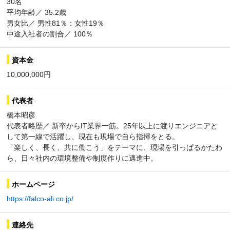
30名
平均年齢／ 35.2歳
男女比／ 男性81％：女性19％
中途入社者の割合／ 100％
資本金
10,000,000円
代表者
橋本昭彦
代表者略歴／ 新卒からIT業界一筋。25年以上に渡りエンジニアと
して第一線で活躍し、現在も現場で自ら指揮をとる。
「楽しく、長く、共に働こう」をテーマに、現場を引っぱるかたわ
ら、日々社内の環境整備や制度作りに邁進中。
ホームページ
https://falco-ali.co.jp/
連絡先