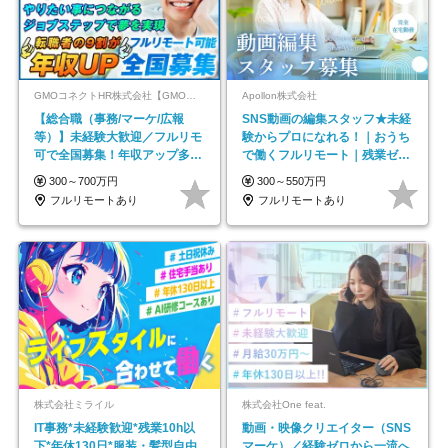
GMOコネクトHR株式会社【GMOインターネットグループ】
Apollon株式会社
【総合職（事務/マーケ/広報
SNS動画の編集スタッフ★未経
等）】未経験大歓迎／フルリモ
験からプロになれる！｜おうち
可で全国募集！年収アップ多数
で働くフルリモート｜残業ゼロ
★年休最大130日★
で18時退勤◎
300～700万円
300～550万円
フルリモートあり
フルリモートあり
株式会社ミライル
株式会社One feat.
IT事務*未経験歓迎*残業10h以
動画・映像クリエイター（SNS
下*年休130日*服装・髪型自由
マーケ）／経験ゼロから一流へ