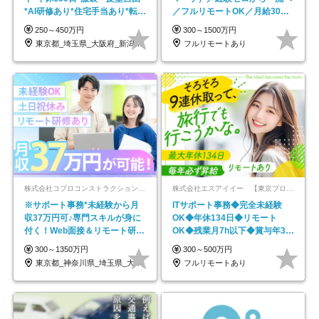
*AI研修あり*住宅手当あり*転勤
／フルリモートOK／月給30万
なし
円～／年休130日以上
250～450万円
300～1500万円
東京都_埼玉県_大阪府_新潟県_福岡県
フルリモートあり
株式会社コプロコンストラクション【東証プライム上場コプロ・ホールディングス子会社】
株式会社エスアイイー 【東京プロマーケット上場】
※サポート事務*未経験から月
ITサポート事務◆完全未経験
収37万円可♪専門スキルが身に
OK◆年休134日◆リモート
付く！Web面接＆リモート研修
OK◆残業月7h以下◆賞与年3回
も充実♪/a
◆5年目まで必ず昇給
300～1350万円
300～500万円
東京都_神奈川県_埼玉県_大阪府_愛知県…
フルリモートあり