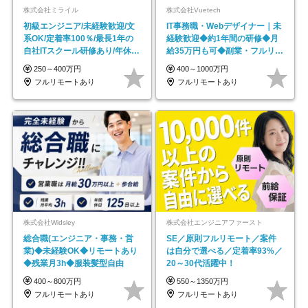
株式会社ミライル
株式会社Vuetech
初級エンジニア/未経験歓迎/文
IT事務職・Webデザイナー｜未
系OK/定着率100％/最長1年の
経験歓迎◆約1年間の研修◆月
自社ITスクール研修あり/年休
給35万円も可◆副業・フルリモ
130日
ート可◆年休126日
250～400万円
400～1000万円
フルリモートあり
フルリモートあり
株式会社Widsley
株式会社エンジニアファースト
総合職(エンジニア・事務・営
SE／原則フルリモート／案件
業)◆未経験OK◆リモートあり
は自分で選べる／定着率93%／
◆残業月3h◆服装髪型自由
20～30代活躍中！
400～800万円
550～1350万円
フルリモートあり
フルリモートあり