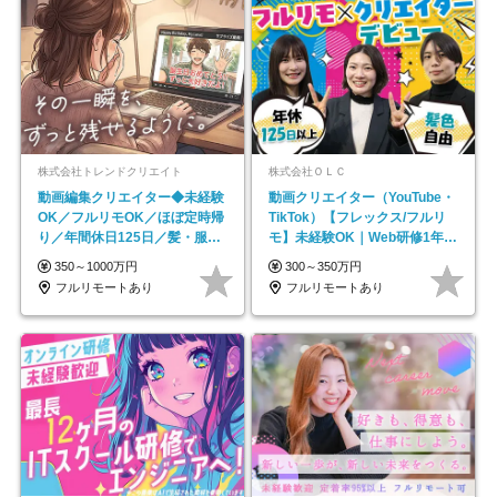
株式会社トレンドクリエイト
株式会社ＯＬＣ
動画編集クリエイター◆未経験
動画クリエイター（YouTube・
OK／フルリモOK／ほぼ定時帰
TikTok）【フレックス/フルリ
り／年間休日125日／髪・服・
モ】未経験OK｜Web研修1年間
ネイル自由／副業OK
｜副業OK
350～1000万円
300～350万円
フルリモートあり
フルリモートあり