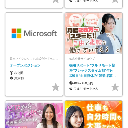
フルリモートあり
日本マイクロソフト株式会社【ポジションマッチ登録】
株式会社サイヨウブ
オープンポジション
採用サポート*フルリモート勤
務*フレックスタイム制*年休
非公開
120日*土日祝休み*残業ほぼな
東京都
し*育児中社員8割以上
400～450万円
フルリモートあり