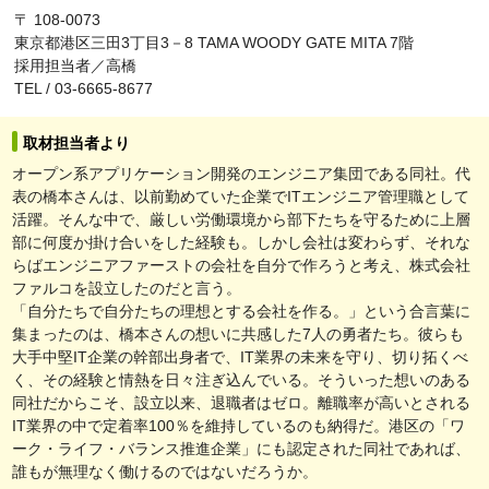
〒 108-0073
東京都港区三田3丁目3－8 TAMA WOODY GATE MITA 7階
採用担当者／高橋
TEL / 03-6665-8677
取材担当者より
オープン系アプリケーション開発のエンジニア集団である同社。代
表の橋本さんは、以前勤めていた企業でITエンジニア管理職として
活躍。そんな中で、厳しい労働環境から部下たちを守るために上層
部に何度か掛け合いをした経験も。しかし会社は変わらず、それな
らばエンジニアファーストの会社を自分で作ろうと考え、株式会社
ファルコを設立したのだと言う。
「自分たちで自分たちの理想とする会社を作る。」という合言葉に
集まったのは、橋本さんの想いに共感した7人の勇者たち。彼らも
大手中堅IT企業の幹部出身者で、IT業界の未来を守り、切り拓くべ
く、その経験と情熱を日々注ぎ込んでいる。そういった想いのある
同社だからこそ、設立以来、退職者はゼロ。離職率が高いとされる
IT業界の中で定着率100％を維持しているのも納得だ。港区の「ワ
ーク・ライフ・バランス推進企業」にも認定された同社であれば、
誰もが無理なく働けるのではないだろうか。