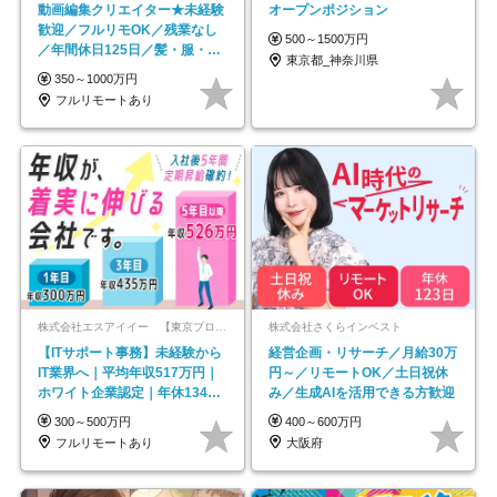
動画編集クリエイター★未経験
オープンポジション
歓迎／フルリモOK／残業なし
500～1500万円
／年間休日125日／髪・服・ネ
東京都_神奈川県
イル自由／研修充実で安心
350～1000万円
フルリモートあり
株式会社エスアイイー 【東京プロマーケット上場】
株式会社さくらインベスト
【ITサポート事務】未経験から
経営企画・リサーチ／月給30万
IT業界へ｜平均年収517万円｜
円～／リモートOK／土日祝休
ホワイト企業認定｜年休134日
み／生成AIを活用できる方歓迎
｜リモートOK
300～500万円
400～600万円
フルリモートあり
大阪府