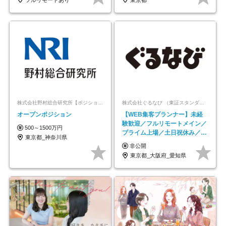
株式会社野村総合研究所【ポジションマッチ登録】
株式会社ぐるなび （東証スタンダード上場）
オープンポジション
【WEB集客プランナー】未経
験歓迎／フルリモートメイン／
500～1500万円
プライム上場／土日祝休み／東
東京都_神奈川県
京・大阪・名古屋
非公開
東京都_大阪府_愛知県