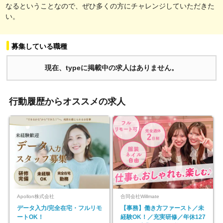
なるということなので、ぜひ多くの方にチャレンジしていただきた
い。
募集している職種
現在、typeに掲載中の求人はありません。
行動履歴からオススメの求人
Apollon株式会社
合同会社Willmate
データ入力/完全在宅・フルリモ
【事務】働き方ファースト／未
ートOK！
経験OK！／充実研修／年休127