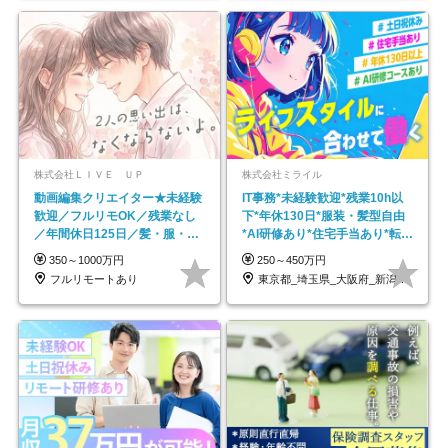
株式会社ＬＩＶＥ ＵＰ
株式会社ミライル
動画編集クリエイター★未経験
IT事務*未経験歓迎*残業10h以
歓迎／フルリモOK／残業なし
下*年休130日*服装・髪型自由
／年間休日125日／髪・服・ネ
*AI研修あり*住宅手当あり*転勤
イル自由／研修充実で安心
なし
350～1000万円
250～450万円
フルリモートあり
東京都_埼玉県_大阪府_新潟県_福岡県