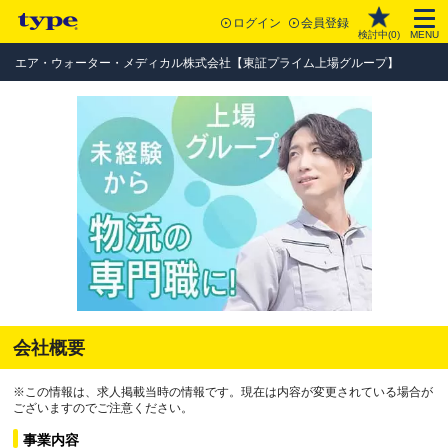
ログイン
会員登録
検討中(
0
)
MENU
エア・ウォーター・メディカル株式会社【東証プライム上場グループ】
会社概要
※この情報は、求人掲載当時の情報です。現在は内容が変更されている場合が
ございますのでご注意ください。
事業内容