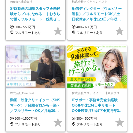
Apollon株式会社
株式会社さくらインベスト
SNS動画の編集スタッフ★未経
配信ディレクター（ウェビナー
験からプロになれる！｜おうち
運営）／フルリモートOK／土
で働くフルリモート｜残業ゼロ
日祝休み／年休123日／年収
で18時退勤◎
600万円可
300～550万円
400～600万円
フルリモートあり
フルリモートあり
株式会社One feat.
株式会社エスアイイー 【東京プロマーケット上場】
動画・映像クリエイター（SNS
ITサポート事務◆完全未経験
マーケ）／経験ゼロから一流へ
OK◆年休134日◆リモート
／フルリモートOK／月給30万
OK◆残業月7h以下◆賞与年3回
円～／年休130日以上
◆5年目まで必ず昇給
300～1500万円
300～500万円
フルリモートあり
フルリモートあり