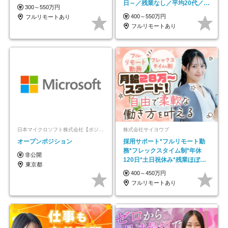
日～／残業なし／平均20代／リ
300～550万円
モートOK
400～550万円
フルリモートあり
フルリモートあり
日本マイクロソフト株式会社【ポジションマッチ登録】
株式会社サイヨウブ
オープンポジション
採用サポート*フルリモート勤
務*フレックスタイム制*年休
非公開
120日*土日祝休み*残業ほぼな
東京都
し*育児中社員8割以上
400～450万円
フルリモートあり