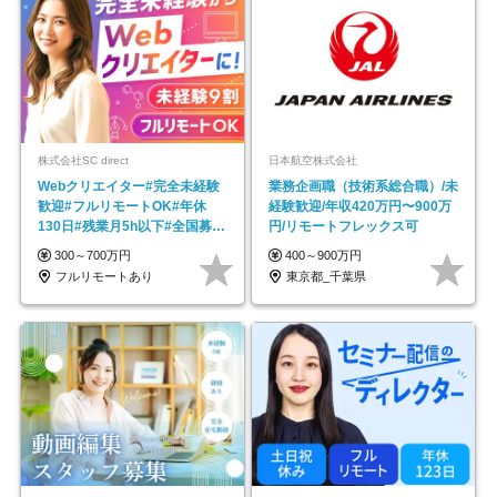
株式会社SC direct
日本航空株式会社
Webクリエイター#完全未経験
業務企画職（技術系総合職）/未
歓迎#フルリモートOK#年休
経験歓迎/年収420万円〜900万
130日#残業月5h以下#全国募集
円/リモートフレックス可
#最大1年の研修
300～700万円
400～900万円
フルリモートあり
東京都_千葉県