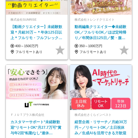
株式会社SUNRISE
株式会社トレンドクリエイト
【動画クリエイター】未経験歓
動画編集クリエイター◆未経験
迎＊月給30万～＊年休125日以
OK／フルリモOK／ほぼ定時帰
上＊フルリモ・フルフレックス
り／年間休日125日／髪・服・
◆10名の採用が決定◆
ネイル自由／副業OK
400～1500万円
350～1000万円
フルリモートあり
フルリモートあり
ＦＪＵＴプラス株式会社
株式会社さくらインベスト
カスタマーサポート*未経験歓
経営企画・リサーチ／月給30万
迎*リモートOK*月27.7万可*賞
円～／リモートOK／土日祝休
与年2回*転勤なし*連休
み／生成AIを活用できる方歓迎