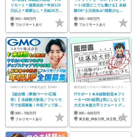
リモート＊服装自由＊年休125
ート/全国どこでも働ける】未経
日以上＊残業なし＊月給26万円
験OK*土日祝休み*残業少なめ*
以上
在宅勤務手当あり
350～500万円
300～600万円
フルリモートあり
フルリモートあり
GMOコネクトHR株式会社【GMOインターネットグループ】
株式会社リクルートR&Dスタッフィング【リクルートグループ】
【総合職（事務/マーケ/広報
ITサポート★未経験歓迎★フリ
等）】未経験大歓迎／フルリモ
ーターOK!経歴は気にしなくて
可で全国募集！年収アップ多数
大丈夫★超大手リクルートグル
★年休最大130日★
ープの正社員/sg
300～700万円
300～600万円
フルリモートあり
東京都_神奈川県_埼玉県_千葉県_大阪府…