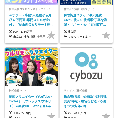
株式会社コプロコンストラクション【東証プライム上場コプロ・ホールディングス子会社】
株式会社損害保険リサーチ
※サポート事務*未経験から月
保険調査スタッフ◆未経験
収37万円可♪専門スキルが身に
OK*30代～60代活躍*丁寧な講
付く！Web面接＆リモート研修
習・サポートあり*原則直行直
も充実♪/a
帰／全国募集・業務委託
300～1350万円
非公開
東京都_神奈川県_埼玉県_大阪府_愛知県…
フルリモートあり
株式会社ＯＬＣ
サイボウズ株式会社
動画クリエイター（YouTube・
総合職/営業・企画系*福利厚生
TikTok）【フレックス/フルリ
充実*時短・在宅など選べる働
モ】未経験OK｜Web研修1年間
き方*賞与年2回
｜副業OK
300～350万円
450～850万円
フルリモートあり
東京都