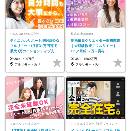
TDCX Japan株式会社
株式会社viralinks
テクニカルサポート/未経験OK/
動画編集クリエイター※初掲載
フルリモート/月収31万円可/月
｜未経験歓迎／フルリモート
最大3万のインセンティブ支給/
OK／月給32万＋賞与
平均年齢33歳
300～400万円
350～1500万円
フルリモートあり
フルリモートあり
フルスタック株式会社
ミイダス株式会社【東証プライム上場パーソルグループ】
【IT事務】未経験大歓迎＊フル
インサイドセールス【フルリモ