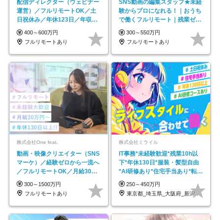
配信ディレクター（ウェビナー
SNS動画の編集スタッフ★未経
運営）／フルリモートOK／土
験からプロになれる！｜おうち
日祝休み／年休123日／年収
で働くフルリモート｜残業ゼロ
600万円可
で18時退勤◎
400～600万円
300～550万円
フルリモートあり
フルリモートあり
株式会社One feat.
株式会社ミライル
動画・映像クリエイター（SNS
IT事務*未経験歓迎*残業10h以
マーケ）／経験ゼロから一流へ
下*年休130日*服装・髪型自由
／フルリモートOK／月給30万
*AI研修あり*住宅手当あり*転勤
円～／年休130日以上
なし
300～1500万円
250～450万円
フルリモートあり
東京都_埼玉県_大阪府_新潟県_福岡県