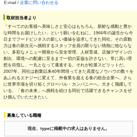
E-mail /
企業に問い合わせる
取材担当者より
「すべてのお客様へ美味しさと安心はもちろん、新鮮な感動と豊か
な時間をお届けしたい」という願いをむねに、1966年の誕生から今
日までフードビジネスの新しい価値を追求してきた同社。その原動
力は食の新次元へ挑戦するスタッフ全員の限りない情熱に他ならな
い。多彩なメニュー開発から安全管理、人材育成、店舗デザインの
創出、環境への配慮に至るまで一切の妥協を許さない。常に高い理
想を目指し、一丸となって邁進する。それが松屋スピリットだ。
2007年、同社は創業以来40年間培ってきた高度なノウハウの数々を
あふれるエナジーに変えて、外食業を超える食の総合企業へ、さら
に世界市場を切り拓くグローバル・カンパニーへ、大きく飛躍して
いる。「食の未来」へ挑戦を続ける同社で活躍できるチャンスをぜ
ひ掴んでいただきたい。
募集している職種
現在、typeに掲載中の求人はありません。