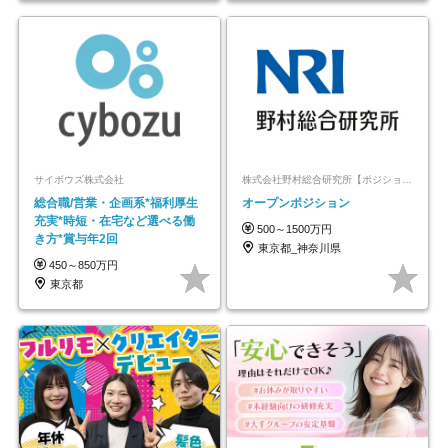
サイボウズ株式会社
株式会社野村総合研究所【ポジションマッチ登録】
総合職/営業・企画系*福利厚生
オープンポジション
充実*時短・在宅など選べる働
500～1500万円
き方*賞与年2回
東京都_神奈川県
450～850万円
東京都