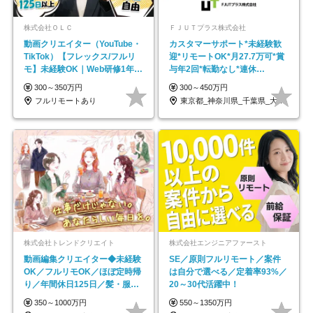
株式会社ＯＬＣ
ＦＪＵＴプラス株式会社
動画クリエイター（YouTube・
カスタマーサポート*未経験歓
TikTok）【フレックス/フルリ
迎*リモートOK*月27.7万可*賞
モ】未経験OK｜Web研修1年間
与年2回*転勤なし*連休
｜副業OK
OK/ZE010232
300～350万円
300～450万円
フルリモートあり
東京都_神奈川県_千葉県_大阪府_愛知県…
株式会社トレンドクリエイト
株式会社エンジニアファースト
動画編集クリエイター◆未経験
SE／原則フルリモート／案件
OK／フルリモOK／ほぼ定時帰
は自分で選べる／定着率93%／
り／年間休日125日／髪・服・
20～30代活躍中！
ネイル自由／副業OK
350～1000万円
550～1350万円