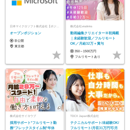
日本マイクロソフト株式会社【ポジションマッチ登録】
株式会社viralinks
オープンポジション
動画編集クリエイター※初掲載
｜未経験歓迎／フルリモート
非公開
OK／月給32万＋賞与
東京都
350～1500万円
フルリモートあり
株式会社サイヨウブ
TDCX Japan株式会社
採用サポート*フルリモート勤
テクニカルサポート/未経験OK/
務*フレックスタイム制*年休
フルリモート/月収31万円可/月