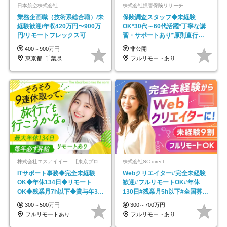
日本航空株式会社
株式会社損害保険リサーチ
業務企画職（技術系総合職）/未
保険調査スタッフ◆未経験
経験歓迎/年収420万円〜900万
OK*30代～60代活躍*丁寧な講
円/リモートフレックス可
習・サポートあり*原則直行直
帰／全国募集・業務委託
400～900万円
非公開
東京都_千葉県
フルリモートあり
株式会社エスアイイー 【東京プロマーケット上場】
株式会社SC direct
ITサポート事務◆完全未経験
Webクリエイター#完全未経験
OK◆年休134日◆リモート
歓迎#フルリモートOK#年休
OK◆残業月7h以下◆賞与年3回
130日#残業月5h以下#全国募集
◆5年目まで必ず昇給
#最大1年の研修
300～500万円
300～700万円
フルリモートあり
フルリモートあり