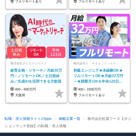
フルリモートあり
フルリモートあり
株式会社さくらインベスト
株式会社Ｃ Ａｄｄｉｔｉｏｎ
経営企画・リサーチ／月給30万
初級エンジニア★未経験OK★
円～／リモートOK／土日祝休
フルリモートOK★月給32万円
み／生成AIを活用できる方歓迎
～★残業月10h＆年休120日以
上★副業可
400～600万円
400～1500万円
大阪府
フルリモートあり
転職・求人情報サイトのtype
掲載企業一覧
株式会社松屋フーズ【ポジ
ションマッチ登録】の転職・求人情報