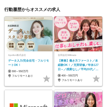
行動履歴からオススメの求人
Apollon株式会社
合同会社Willmate
データ入力/完全在宅・フルリモ
【事務】働き方ファースト／未
ートOK！
経験OK！／充実研修／年休127
日～／残業なし／平均20代／リ
300～550万円
モートOK
400～550万円
フルリモートあり
フルリモートあり