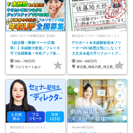
GMOコネクトHR株式会社【GMOインターネットグループ】
株式会社リクルートR&Dスタッフィング【リクルートグループ】
【総合職（事務/マーケ/広報
ITサポート★未経験歓迎★フリ
等）】未経験大歓迎／フルリモ
ーターOK!経歴は気にしなくて
可で全国募集！年収アップ多数
大丈夫★超大手リクルートグル
★年休最大130日★
ープの正社員/sg
300～700万円
300～600万円
フルリモートあり
東京都_神奈川県_埼玉県_千葉県_大阪府…
株式会社さくらインベスト
Apollon株式会社