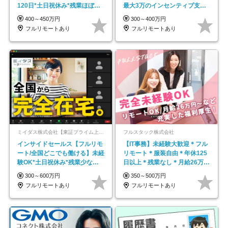
120日*土日祝休み*残業ほぼな
最大3万のインセンティブ支給/
し*育児中社員8割以上
平均年齢33歳
400～450万円
300～400万円
フルリモートあり
フルリモートあり
ミイダス株式会社【東証プライム上場パーソルグループ】
フルスタック株式会社
インサイドセールス【フルリモ
【IT事務】未経験大歓迎＊フル
ート/全国どこでも働ける】未経
リモート＊服装自由＊年休125
験OK*土日祝休み*残業少なめ*
日以上＊残業なし＊月給26万円
在宅勤務手当あり
以上
300～600万円
350～500万円
フルリモートあり
フルリモートあり