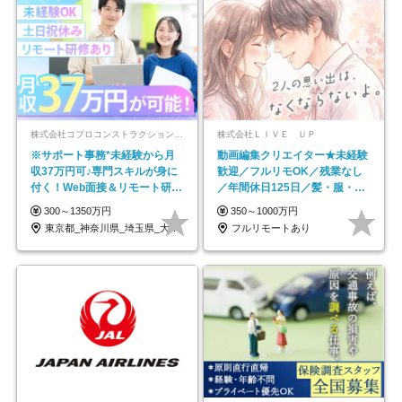
株式会社コプロコンストラクション【東証プライム上場コプロ・ホールディングス子会社】
株式会社ＬＩＶＥ ＵＰ
※サポート事務*未経験から月
動画編集クリエイター★未経験
収37万円可♪専門スキルが身に
歓迎／フルリモOK／残業なし
付く！Web面接＆リモート研修
／年間休日125日／髪・服・ネ
も充実♪/a
イル自由／研修充実で安心
300～1350万円
350～1000万円
東京都_神奈川県_埼玉県_大阪府_愛知県…
フルリモートあり