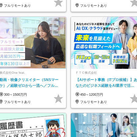
★
フルリモートあり
フルリモートあり
株式会社One feat.
ＦＴＣ株式会社
動画・映像クリエイター（SNSマー
【AIサポート事務（ITプロ候補）】
ケ）／経験ゼロから一流へ／フルリ
なたのビジネス経験をAI業界で活か
モートOK／月給30万円～／年休130
す◆IT未経験OK◆目指せるコンサル
300～1500万円
450～1200万円
日以上
フルリモートあり
フルリモートあり