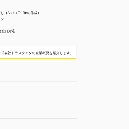
s-Is / To-Beの作成）
ョン
せ窓口対応
株式会社トラスクエタの企業概要を紹介します。