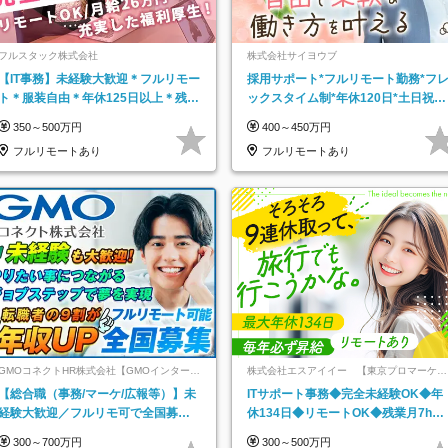
フルスタック株式会社
株式会社サイヨウブ
【IT事務】未経験大歓迎＊フルリモー
採用サポート*フルリモート勤務*フ
ト＊服装自由＊年休125日以上＊残業
ックスタイム制*年休120日*土日祝休
なし＊月給26万円以上
み*残業ほぼなし*育児中社員8割以上
350～500万円
400～450万円
フルリモートあり
フルリモートあり
GMOコネクトHR株式会社【GMOインターネ
株式会社エスアイイー 【東京プロマーケッ
ットグループ】
ト上場】
【総合職（事務/マーケ/広報等）】未
ITサポート事務◆完全未経験OK◆年
経験大歓迎／フルリモ可で全国募
休134日◆リモートOK◆残業月7h以
集！年収アップ多数★年休最大130日
下◆賞与年3回◆5年目まで必ず昇給
300～700万円
300～500万円