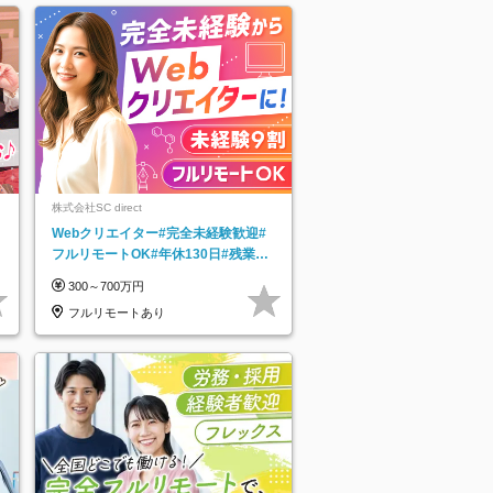
株式会社SC direct
Webクリエイター#完全未経験歓迎#
フルリモートOK#年休130日#残業月
5h以下#全国募集#最大1年の研修
300～700万円
フルリモートあり