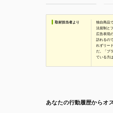
取材担当者より
独自商品で
法規制と
広告表現
訪れるの
れずリー
だ。「プ
ている方
あなたの行動履歴からオ