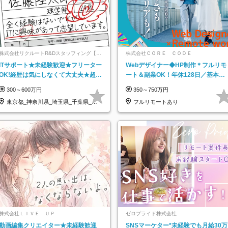
株式会社リクルートR&Dスタッフィング【リ
株式会社ＣＯＲＥ ＣＯＤＥ
クルートグループ】
ITサポート★未経験歓迎★フリーター
Webデザイナー◆HP制作＊フルリモ
OK!経歴は気にしなくて大丈夫★超大
ート＆副業OK！年休128日／基本定
手リクルートグループの正社員/sg
時退社／動画編集
300～600万円
350～750万円
東京都_神奈川県_埼玉県_千葉県_大
フルリモートあり
阪府…
株式会社ＬＩＶＥ ＵＰ
ゼロプライド株式会社
動画編集クリエイター★未経験歓迎
SNSマーケター*未経験でも月給30万