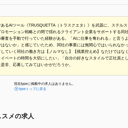
あるAIツール《TRUSQUETTA（トラスクエタ）》を武器に、ステ
プロモーション戦略との間で揺れるクライアント企業をサポートする同
の審査を手動で行っていた経験がある。「AIに仕事を奪われる」と言うよ
ではないか」と感じていたため、同社の事業には無関心ではいられなか
ドしていく同社の働き方は【ノルマなし】【残業控えめ】なだけではな
ライベートの時間を大切にしたい」「自分の好きなスタイルで正社員と
は是非、応募してみてはいかがだろうか。
現在typeに掲載中の求人はありません。
typeトップに戻る
ススメの求人