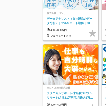
株式会社リベンリ
データアナリスト（自社製品のデー
タ分析）｜フルリモート勤務｜30代
～40代活躍｜残業少なめ｜子育て社
400～800万円
員多数活躍
フルリモートあり
TDCX Japan株式会社
テクニカルサポート/未経験OK/フル
リモート/月収31万円可/月最大3万の
インセンティブ支給/平均年齢33歳
300～400万円