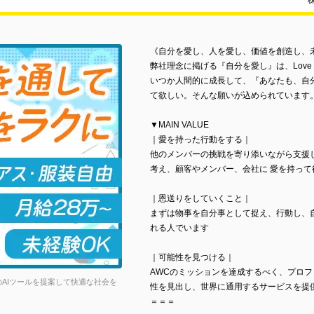
《自分を愛し、人を愛し、価値を創造し、
弊社理念に掲げる『自分を愛し』は、Love myse
いつか人間的に成長して、『あなたも、自
て欲しい。そんな願いが込められています
▼MAIN VALUE
｜愛を持った行動をする｜
他のメンバーの挑戦を寄り添いながら支援
考え、顧客やメンバー、会社に 愛を持って
｜恩送りをしていくこと｜
まずは物事を自分事として捉え、行動し、
れる人でいます
｜可能性を見つける｜
AWCのミッションを達成するべく、プロ
AIツールを提案して快適な社会を
性を見出し、世界に通用するサービスを提
＝＝＝