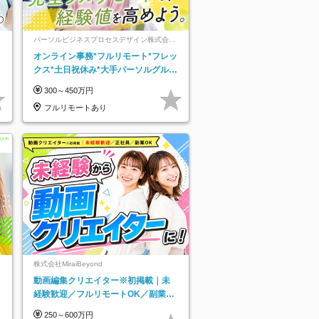
パーソルビジネスプロセスデザイン株式会
社 事業開発本部
レ
オンライン事務*フルリモート*フレッ
クス*土日祝休み*大手パーソルグルー
プ*オンライン面接*30～40代活躍中
300～450万円
フルリモートあり
株式会社MiraiBeyond
動画編集クリエイター※初掲載｜未
経験歓迎／フルリモートOK／副業O
K
250～600万円