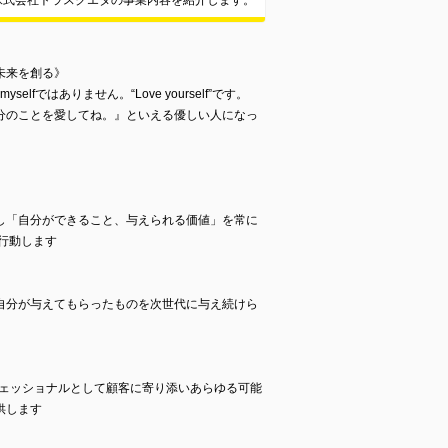
株式会社トラスクエタの事業内容を紹介します。
未来を創る》
lfではありません。“Love yourself”です。
分のことを愛してね。』といえる優しい人になっ
。
し「自分ができること、与えられる価値」を常に
行動します
自分が与えてもらったものを次世代に与え続けら
フェッショナルとして顧客に寄り添いあらゆる可能
供します