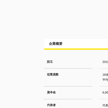
企業概要
設立
20
従業員数
18
平均
資本金
6,0
代表者
代