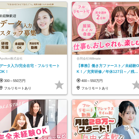
Apollon株式会社
合同会社Willmate
データ入力/完全在宅・フルリモート
【事務】働き方ファースト／未経験O
OK！
K！／充実研修／年休127日～／残業
なし／平均20代／リモートOK
300～550万円
400～550万円
フルリモートあり
フルリモートあり