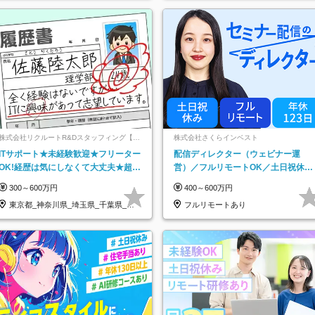
株式会社リクルートR&Dスタッフィング【リ
株式会社さくらインベスト
クルートグループ】
ITサポート★未経験歓迎★フリーター
配信ディレクター（ウェビナー運
OK!経歴は気にしなくて大丈夫★超大
営）／フルリモートOK／土日祝休み
手リクルートグループの正社員/sg
／年休123日／年収600万円可
300～600万円
400～600万円
東京都_神奈川県_埼玉県_千葉県_大
フルリモートあり
阪府…