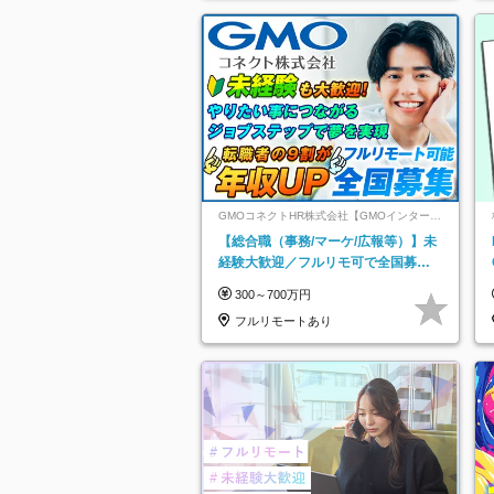
GMOコネクトHR株式会社【GMOインターネ
ットグループ】
【総合職（事務/マーケ/広報等）】未
経験大歓迎／フルリモ可で全国募
集！年収アップ多数★年休最大130日
300～700万円
★
フルリモートあり