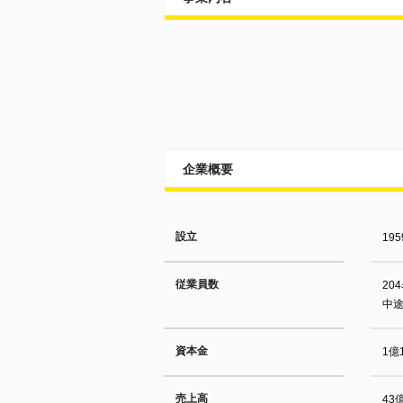
企業概要
設立
19
従業員数
20
中
資本金
1億
売上高
43