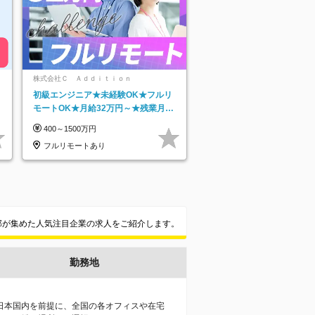
株式会社Ｃ Ａｄｄｉｔｉｏｎ
初級エンジニア★未経験OK★フルリ
モートOK★月給32万円～★残業月10
h＆年休120日以上★副業可
400～1500万円
フルリモートあり
集部が集めた人気注目企業の求人をご紹介します。
勤務地
日本国内を前提に、全国の各オフィスや在宅