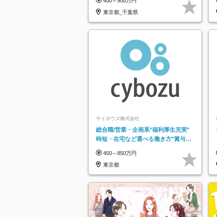
400～900万円
東京都_千葉県
サイボウズ株式会社
総合職/営業・企画系*福利厚生充実*
時短・在宅など選べる働き方*賞与年
2回
450～850万円
東京都