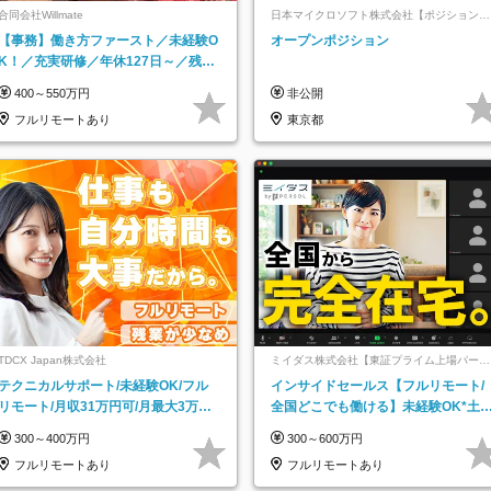
合同会社Willmate
日本マイクロソフト株式会社【ポジションマ
ッチ登録】
【事務】働き方ファースト／未経験O
オープンポジション
K！／充実研修／年休127日～／残業
なし／平均20代／リモートOK
400～550万円
非公開
フルリモートあり
東京都
TDCX Japan株式会社
ミイダス株式会社【東証プライム上場パーソ
ルグループ】
テクニカルサポート/未経験OK/フル
インサイドセールス【フルリモート/
リモート/月収31万円可/月最大3万の
全国どこでも働ける】未経験OK*土
インセンティブ支給/平均年齢33歳
祝休み*残業少なめ*在宅勤務手当あ
300～400万円
300～600万円
フルリモートあり
フルリモートあり