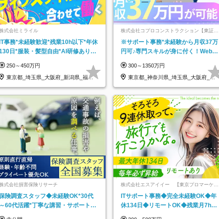
株式会社ミライル
株式会社コプロコンストラクション【東証プ
ライム上場コプロ・ホールディングス子会
IT事務*未経験歓迎*残業10h以下*年休
※サポート事務*未経験から月収37万
社】
130日*服装・髪型自由*AI研修あり*
円可♪専門スキルが身に付く！Web面
住宅手当あり*転勤なし
接＆リモート研修も充実♪/a
250～450万円
300～1350万円
東京都_埼玉県_大阪府_新潟県_福岡
東京都_神奈川県_埼玉県_大阪府_愛
県
知県…
株式会社損害保険リサーチ
株式会社エスアイイー 【東京プロマーケッ
ト上場】
保険調査スタッフ◆未経験OK*30代
ITサポート事務◆完全未経験OK◆年
～60代活躍*丁寧な講習・サポートあ
休134日◆リモートOK◆残業月7h以
り*原則直行直帰／全国募集・業務委
下◆賞与年3回◆5年目まで必ず昇給