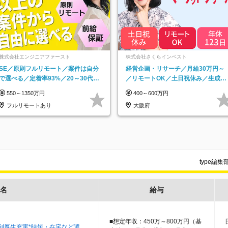
株式会社エンジニアファースト
株式会社さくらインベスト
SE／原則フルリモート／案件は自分
経営企画・リサーチ／月給30万円～
で選べる／定着率93%／20～30代活
／リモートOK／土日祝休み／生成AI
躍中！
を活用できる方歓迎
550～1350万円
400～600万円
フルリモートあり
大阪府
type編
名
給与
■想定年収：450万～800万円（基
福利厚生充実*時短・在宅など選