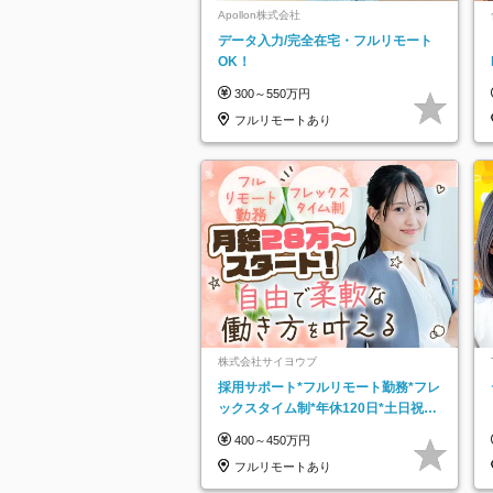
Apollon株式会社
データ入力/完全在宅・フルリモート
OK！
300～550万円
フルリモートあり
株式会社サイヨウブ
採用サポート*フルリモート勤務*フレ
ックスタイム制*年休120日*土日祝休
み*残業ほぼなし*育児中社員8割以上
400～450万円
フルリモートあり