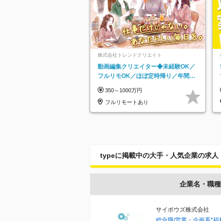
株式会社トレンドクリエイト
動画編集クリエイター◆未経験OK／
フルリモOK／ほぼ定時帰り／年間休
日125日／髪・服・ネイル自由／副業
350～1000万円
OK
フルリモートあり
typeに掲載中の大手・人気企業の求人
企業名・職種
サイボウズ株式会社
総合職/営業・企画系*