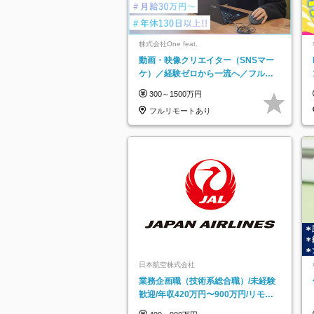
株式会社One feat.
動画・映像クリエイター（SNSマー
ケ）／経験ゼロから一流へ／フルリ
モートOK／月給30万円～／年休130
300～1500万円
日以上
フルリモートあり
日本航空株式会社
業務企画職（技術系総合職）/未経験
歓迎/年収420万円〜900万円/リモー
トフレックス可