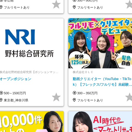
非公開
300～500万円
託
フルリモートあり
フルリモートあり
株式会社野村総合研究所【ポジションマッチ
株式会社ＯＬＣ
登録】
オープンポジション
動画クリエイター（YouTube・TikTo
k）【フレックス/フルリモ】未経験O
K｜Web研修1年間｜副業OK
500～1500万円
300～350万円
東京都_神奈川県
フルリモートあり