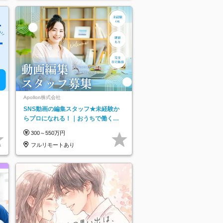
Apollon株式会社
SNS動画の編集スタッフ★未経験か
らプロになれる！｜おうちで働くフ
ルリモート｜残業ゼロで18時退勤◎
300～550万円
フルリモートあり