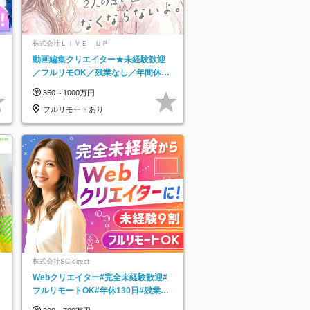
株式会社ＬＩＶＥ ＵＰ
動画編集クリエイター★未経験歓迎
／フルリモOK／残業なし／年間休日
125日／髪・服・ネイル自由／研修充
350～1000万円
実で安心
フルリモートあり
株式会社SC direct
Webクリエイター#完全未経験歓迎#
フルリモートOK#年休130日#残業月
5h以下#全国募集#最大1年の研修