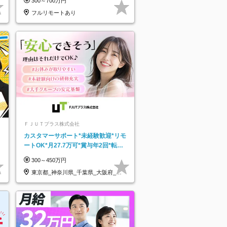
300～700万円
フルリモートあり
ＦＪＵＴプラス株式会社
カスタマーサポート*未経験歓迎*リモ
ートOK*月27.7万可*賞与年2回*転勤
なし*連休OK/ZE010232
300～450万円
東京都_神奈川県_千葉県_大阪府_愛
知県…