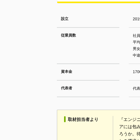
設立
20
従業員数
社員
平均
男女
中途
資本金
17
代表者
代
取材担当者より
『エンジ
アには包
ろうか。