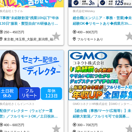
株式会社ミライル
株式会社Widsley
IT事務*未経験歓迎*残業10h以下*年休
総合職(エンジニア・事務・営業)◆未
130日*服装・髪型自由*AI研修あり*
経験OK◆リモートあり◆残業月3h◆
住宅手当あり*転勤なし
服装髪型自由
250～450万円
400～800万円
東京都_埼玉県_大阪府_新潟県_福岡
フルリモートあり
県
株式会社さくらインベスト
GMOコネクトHR株式会社【GMOインター
ットグループ】
配信ディレクター（ウェビナー運
【総合職（事務/マーケ/広報等）】未
営）／フルリモートOK／土日祝休み
経験大歓迎／フルリモ可で全国募
／年休123日／年収600万円可
集！年収アップ多数★年休最大130日
400～600万円
300～700万円
★
フルリモートあり
フルリモートあり