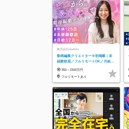
株式会社viralinks
動画編集クリエイター※初掲載｜未
経験歓迎／フルリモートOK／月給32
万＋賞与
350～1500万円
フルリモートあり