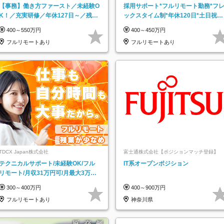
【事務】働き方ファースト／未経験O
採用サポート*フルリモート勤務*フ
K！／充実研修／年休127日～／残業
ックスタイム制*年休120日*土日祝休
なし／平均20代／リモートOK
み*残業ほぼなし*育児中社員8割以上
400～550万円
400～450万円
フルリモートあり
フルリモートあり
TDCX Japan株式会社
富士通株式会社【ポジションマッチ登録】
テクニカルサポート/未経験OK/フル
IT系オープンポジション
リモート/月収31万円可/月最大3万の
インセンティブ支給/平均年齢33歳
300～400万円
400～900万円
フルリモートあり
神奈川県