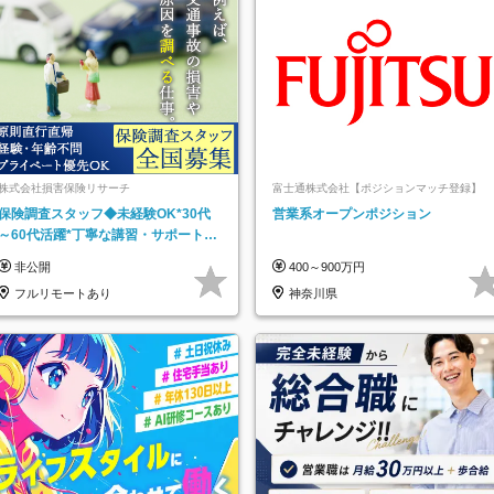
株式会社損害保険リサーチ
富士通株式会社【ポジションマッチ登録】
保険調査スタッフ◆未経験OK*30代
営業系オープンポジション
～60代活躍*丁寧な講習・サポートあ
り*原則直行直帰／全国募集・業務委
非公開
400～900万円
託
フルリモートあり
神奈川県