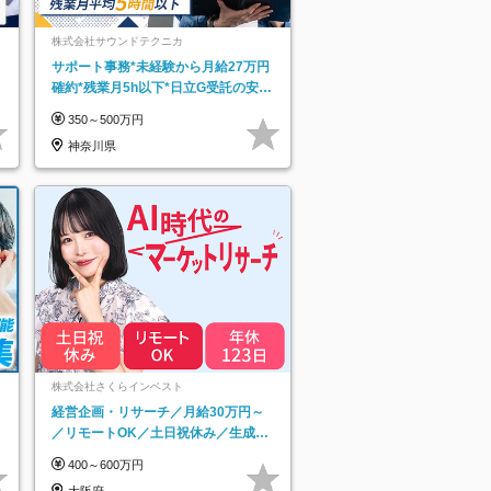
株式会社サウンドテクニカ
サポート事務*未経験から月給27万円
確約*残業月5h以下*日立G受託の安定
基盤*湘南エリア勤務
350～500万円
神奈川県
ネ
株式会社さくらインベスト
経営企画・リサーチ／月給30万円～
／リモートOK／土日祝休み／生成AI
を活用できる方歓迎
400～600万円
大阪府