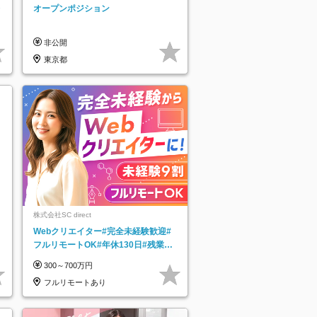
ッチ登録】
レ
オープンポジション
非公開
東京都
株式会社SC direct
Webクリエイター#完全未経験歓迎#
フルリモートOK#年休130日#残業月
5h以下#全国募集#最大1年の研修
300～700万円
フルリモートあり