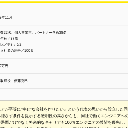
19年11月
数22名、個人事業主、パートナー含め38名
年齢／37歳
比／男8：女2
入社者の割合／100％
00万円
表取締役 伊藤克己
ニアが平等に“幸せ”な会社を作りたい』という代表の思いから設立した
み隠さず条件を提示する透明性の高さからも、同社で働くエンジニアへ
待遇面だけでなく将来的なキャリアも100％エンジニアの希望を優先し