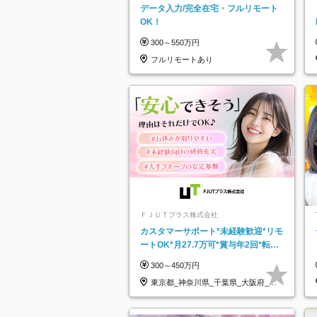
データ入力/完全在宅・フルリモート
OK！
300～550万円
フルリモートあり
ＦＪＵＴプラス株式会社
カスタマーサポート*未経験歓迎*リモ
ートOK*月27.7万可*賞与年2回*転勤
なし*連休OK/ZE010232
300～450万円
東京都_神奈川県_千葉県_大阪府_愛
知県…