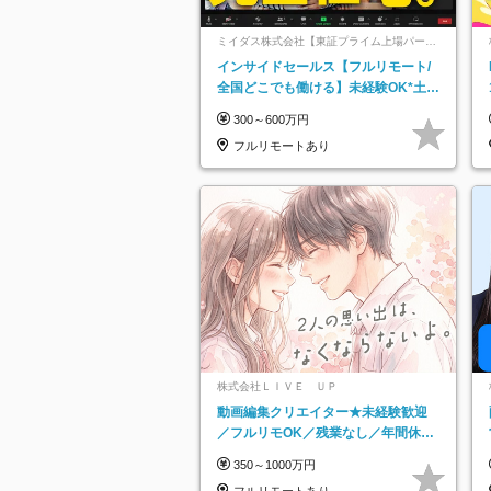
ミイダス株式会社【東証プライム上場パーソ
ルグループ】
インサイドセールス【フルリモート/
全国どこでも働ける】未経験OK*土日
祝休み*残業少なめ*在宅勤務手当あり
300～600万円
フルリモートあり
株式会社ＬＩＶＥ ＵＰ
動画編集クリエイター★未経験歓迎
／フルリモOK／残業なし／年間休日
125日／髪・服・ネイル自由／研修充
350～1000万円
実で安心
フルリモートあり