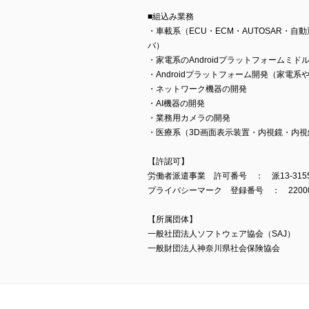
■組込み業務
・車載系（ECU・ECM・AUTOSAR・
バ）
・家電系のAndroidプラットフォームミド
・Androidプラットフォーム開発（家電
・ネットワーク機器の開発
・AI機器の開発
・業務用カメラの開発
・医療系（3D画面表示装置・内視鏡・内視
【許認可】
労働者派遣事業 許可番号 ： 派13-3155
プライバシーマーク 登録番号 ： 22000
【所属団体】
一般社団法人ソフトウェア協会（SAJ）
一般財団法人神奈川県社会保険協会