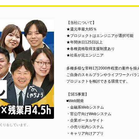
【当社について】
★還元率最大85％
★プロジェクトはエンジニアが選択可能
★年間休日125日以上
★各種資格取得支援制度あり
★社長が元エンジニア
多種多様な常時1万2000件程度の案件を揃
ご自身のスキルプランやライフワークバラ
プロジェクトを検討できる環境です。
【SES事業】
■Web開発
・金融系Webシステム
・官公庁向けWebシステム
・企業ポータルサイト
くりをしています。
・小売り社内システム
・キャリア向けアプリ