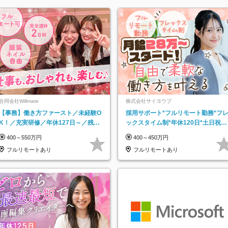
合同会社Willmate
株式会社サイヨウブ
【事務】働き方ファースト／未経験O
採用サポート*フルリモート勤務*フ
K！／充実研修／年休127日～／残業
ックスタイム制*年休120日*土日祝休
なし／平均20代／リモートOK
み*残業ほぼなし*育児中社員8割以上
400～550万円
400～450万円
フルリモートあり
フルリモートあり