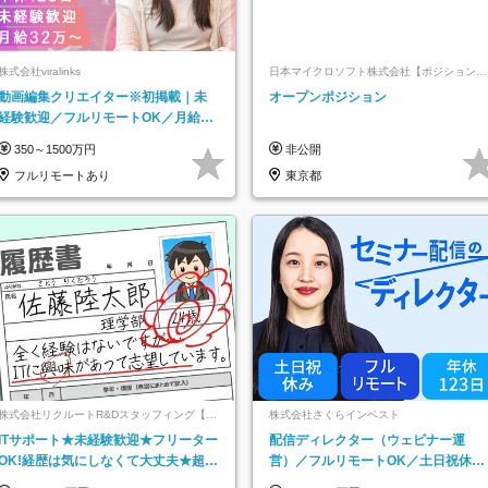
株式会社viralinks
日本マイクロソフト株式会社【ポジションマ
ッチ登録】
動画編集クリエイター※初掲載｜未
オープンポジション
経験歓迎／フルリモートOK／月給32
万＋賞与
350～1500万円
非公開
フルリモートあり
東京都
株式会社リクルートR&Dスタッフィング【リ
株式会社さくらインベスト
クルートグループ】
ITサポート★未経験歓迎★フリーター
配信ディレクター（ウェビナー運
OK!経歴は気にしなくて大丈夫★超大
営）／フルリモートOK／土日祝休み
手リクルートグループの正社員/sg
／年休123日／年収600万円可