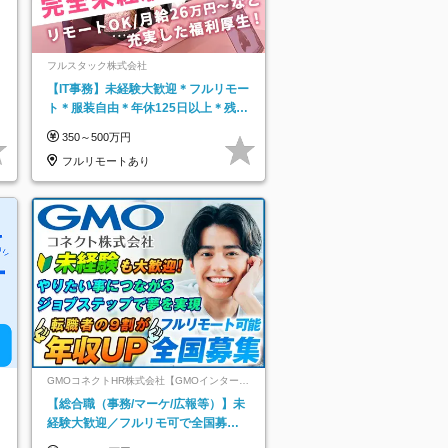
フルスタック株式会社
【IT事務】未経験大歓迎＊フルリモー
ト＊服装自由＊年休125日以上＊残業
なし＊月給26万円以上
350～500万円
フルリモートあり
GMOコネクトHR株式会社【GMOインターネ
ットグループ】
【総合職（事務/マーケ/広報等）】未
経験大歓迎／フルリモ可で全国募
集！年収アップ多数★年休最大130日