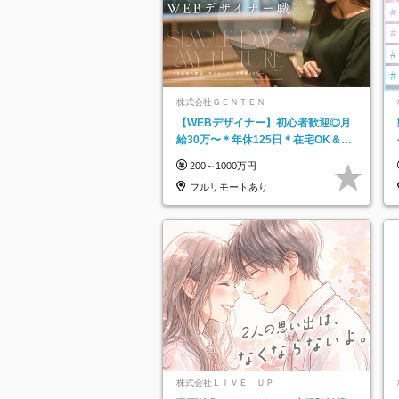
株式会社ＧＥＮＴＥＮ
【WEBデザイナー】初⼼者歓迎◎⽉
給30万〜＊年休125⽇＊在宅OK＆研
修あり＊フレックス
200～1000万円
フルリモートあり
株式会社ＬＩＶＥ ＵＰ