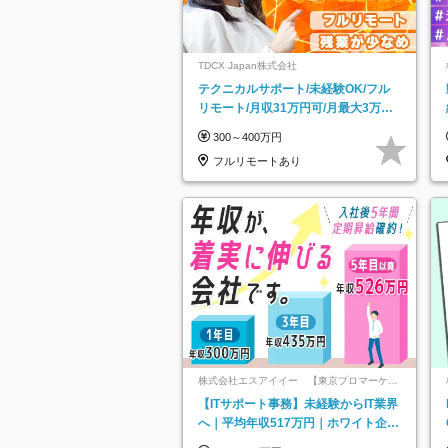
TDCX Japan株式会社
テクニカルサポート/未経験OK/フル
リモート/月収31万円可/月最大3万の
インセンティブ支給/平均年齢33歳
300～400万円
フルリモートあり
株式会社エスアイイー 【東京プロマーケッ
ト上場】
【ITサポート事務】未経験からIT業界
へ｜平均年収517万円｜ホワイト企業
認定｜年休134日｜リモートOK