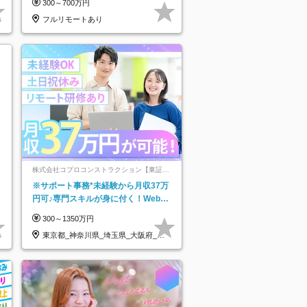
300～700万円
★
フルリモートあり
株式会社コプロコンストラクション【東証プ
ライム上場コプロ・ホールディングス子会
※サポート事務*未経験から月収37万
社】
円可♪専門スキルが身に付く！Web面
接＆リモート研修も充実♪/a
300～1350万円
東京都_神奈川県_埼玉県_大阪府_愛
知県…