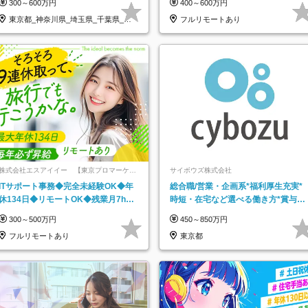
300～600万円
400～600万円
東京都_神奈川県_埼玉県_千葉県_大
フルリモートあり
阪府…
株式会社エスアイイー 【東京プロマーケッ
サイボウズ株式会社
ト上場】
ITサポート事務◆完全未経験OK◆年
総合職/営業・企画系*福利厚生充実*
休134日◆リモートOK◆残業月7h以
時短・在宅など選べる働き方*賞与年
下◆賞与年3回◆5年目まで必ず昇給
2回
300～500万円
450～850万円
フルリモートあり
東京都