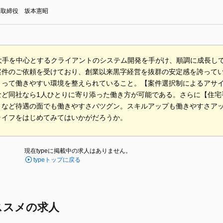
表取締役 坂本憲昭
ど大手を中心とするクライアントのシステム開発を手がけ、順調に成長し
案件のご依頼を受けており、創業以来黒字経営を抜群の安定感を誇って
とって働きやすい環境を整えられていること。【案件選択制によるアサ
など同社なら1人ひとりに寄り添った働き方が可能である。さらに【住宅
】など待遇の面でも働きやすさバツグン。スキルアップも働きやすさア
ライフをはじめてみてはいかがだろうか。
現在typeに掲載中の求人はありません。
typeトップに戻る
ススメの求人