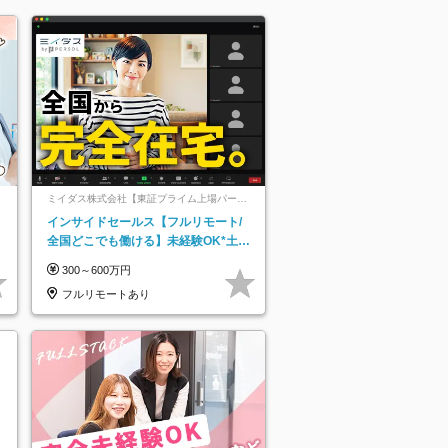
ミイダス株式会社【東証プライム上場パーソ
ルグループ】
レ
インサイドセールス【フルリモート/
全国どこでも働ける】未経験OK*土日
祝休み*残業少なめ*在宅勤務手当あり
300～600万円
フルリモートあり