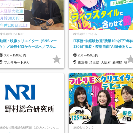
株式会社One feat.
株式会社ミライル
動画・映像クリエイター（SNSマー
IT事務*未経験歓迎*残業10h以下*年
ケ）／経験ゼロから一流へ／フルリ
130日*服装・髪型自由*AI研修あり*
モートOK／月給30万円～／年休130
住宅手当あり*転勤なし
300～1500万円
250～450万円
日以上
フルリモートあり
東京都_埼玉県_大阪府_新潟県_福岡
県
株式会社野村総合研究所【ポジションマッチ
株式会社ＯＬＣ
登録】