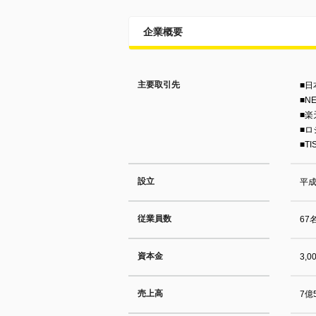
企業概要
主要取引先
■日
■N
■
■
■T
設立
平成
従業員数
67
資本金
3,
売上高
7億