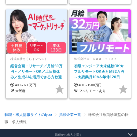
株式会社さくらインベスト
株式会社Ｃ Ａｄｄｉｔｉｏｎ
経営企画・リサーチ／月給30万
初級エンジニア★未経験OK★
円～／リモートOK／土日祝休
フルリモートOK★月給32万円
み／生成AIを活用できる方歓迎
～★残業月10h＆年休120日以
上★副業可
400～600万円
400～1500万円
大阪府
フルリモートあり
転職・求人情報サイトのtype
掲載企業一覧
株式会社魚萬珍味堂の転
職・求人情報
職種から求人を探す