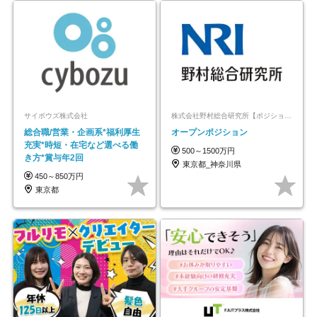
サイボウズ株式会社
株式会社野村総合研究所【ポジションマッチ登録】
総合職/営業・企画系*福利厚生
オープンポジション
充実*時短・在宅など選べる働
500～1500万円
き方*賞与年2回
東京都_神奈川県
450～850万円
東京都