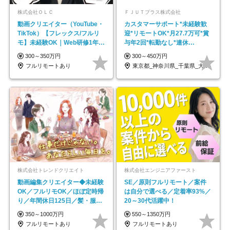
株式会社ＯＬＣ
ＦＪＵＴプラス株式会社
動画クリエイター（YouTube・
カスタマーサポート*未経験歓
TikTok）【フレックス/フルリ
迎*リモートOK*月27.7万可*賞
モ】未経験OK｜Web研修1年間
与年2回*転勤なし*連休
｜副業OK
OK/ZE010232
300～350万円
300～450万円
フルリモートあり
東京都_神奈川県_千葉県_大阪府_愛知県…
株式会社トレンドクリエイト
株式会社エンジニアファースト
動画編集クリエイター◆未経験
SE／原則フルリモート／案件
OK／フルリモOK／ほぼ定時帰
は自分で選べる／定着率93%／
り／年間休日125日／髪・服・
20～30代活躍中！
ネイル自由／副業OK
350～1000万円
550～1350万円
フルリモートあり
フルリモートあり