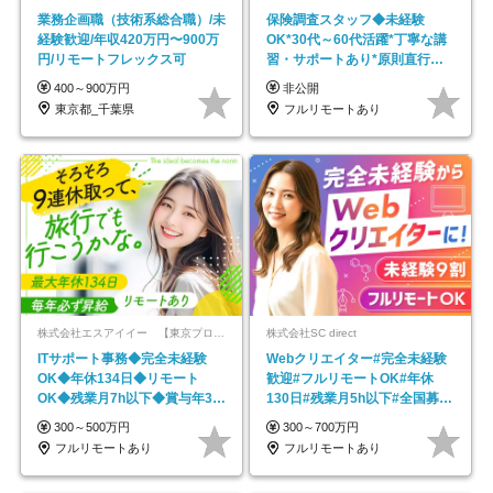
業務企画職（技術系総合職）/未
保険調査スタッフ◆未経験
経験歓迎/年収420万円〜900万
OK*30代～60代活躍*丁寧な講
円/リモートフレックス可
習・サポートあり*原則直行直
帰／全国募集・業務委託
400～900万円
非公開
東京都_千葉県
フルリモートあり
株式会社エスアイイー 【東京プロマーケット上場】
株式会社SC direct
ITサポート事務◆完全未経験
Webクリエイター#完全未経験
OK◆年休134日◆リモート
歓迎#フルリモートOK#年休
OK◆残業月7h以下◆賞与年3回
130日#残業月5h以下#全国募集
◆5年目まで必ず昇給
#最大1年の研修
300～500万円
300～700万円
フルリモートあり
フルリモートあり