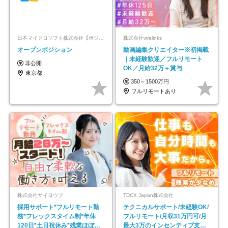
日本マイクロソフト株式会社【ポジションマッチ登録】
株式会社viralinks
オープンポジション
動画編集クリエイター※初掲載
｜未経験歓迎／フルリモート
非公開
OK／月給32万＋賞与
東京都
350～1500万円
フルリモートあり
株式会社サイヨウブ
TDCX Japan株式会社
採用サポート*フルリモート勤
テクニカルサポート/未経験OK/
務*フレックスタイム制*年休
フルリモート/月収31万円可/月
120日*土日祝休み*残業ほぼな
最大3万のインセンティブ支給/