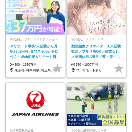
株式会社コプロコンストラクション【東証プライム上場コプロ・ホールディングス子会社】
株式会社ＬＩＶＥ ＵＰ
※サポート事務*未経験から月
動画編集クリエイター★未経験
収37万円可♪専門スキルが身に
歓迎／フルリモOK／残業なし
付く！Web面接＆リモート研修
／年間休日125日／髪・服・ネ
も充実♪/a
イル自由／研修充実で安心
300～1350万円
350～1000万円
東京都_神奈川県_埼玉県_大阪府_愛知県…
フルリモートあり
日本航空株式会社
株式会社損害保険リサーチ