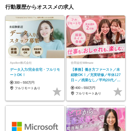
行動履歴からオススメの求人
Apollon株式会社
合同会社Willmate
データ入力/完全在宅・フルリモ
【事務】働き方ファースト／未
ートOK！
経験OK！／充実研修／年休127
日～／残業なし／平均20代／リ
300～550万円
モートOK
400～550万円
フルリモートあり
フルリモートあり