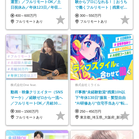
運営）／フルリモートOK／土
験からプロになれる！｜おうち
日祝休み／年休123日／年収
で働くフルリモート｜残業ゼロ
600万円可
で18時退勤◎
400～600万円
300～550万円
フルリモートあり
フルリモートあり
株式会社One feat.
株式会社ミライル
動画・映像クリエイター（SNS
IT事務*未経験歓迎*残業10h以
マーケ）／経験ゼロから一流へ
下*年休130日*服装・髪型自由
／フルリモートOK／月給30万
*AI研修あり*住宅手当あり*転勤
円～／年休130日以上
なし
300～1500万円
250～450万円
フルリモートあり
東京都_埼玉県_大阪府_新潟県_福岡県