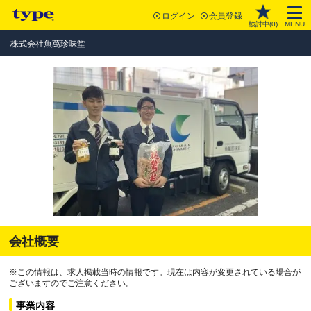
ログイン
会員登録
検討中(
0
)
MENU
株式会社魚萬珍味堂
会社概要
※この情報は、求人掲載当時の情報です。現在は内容が変更されている場合が
ございますのでご注意ください。
事業内容