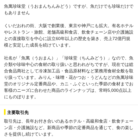
魚萬珍味堂（うおまんちんみどう）ですが、魚だけでも珍味だけで
もありません
くいだおれの街、大阪で創業後、東京や神戸にも拡大。有名ホテル
やレストラン・旅館、老舗高級和食店、飲食チェーン店や介護施設
との直接取引を中心に設立60年以上の歴史を築き、売上72億円規
模と安定した成長を続けています。
社名が「魚萬（うおまん）」「珍味堂（ちんみどう）」なので、魚
介類や珍味中心の食材の取り扱いと思われがちですが、現在では総
合食品商社として冷凍加工品・食品原材料など業務用食材全般を取
り扱っています。みりん・味噌・花かつお・うどんなどの魚萬珍味
堂のオリジナル定番商品や、カニ・ふぐといった季節の食材までお
客様のニーズに合わせた商品のラインナップは、常時5,000点以上
にものぼります。
主要取引先
取引先は、長年お付き合いのあるホテル・高級和食店・飲食チェー
ン店・介護施設など。新商品や季節の定番商品を通じて、食の楽し
さを提供し続けています。