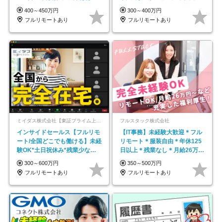
し*育児中社員8割以上
平均年齢33歳
400～450万円
300～400万円
フルリモートあり
フルリモートあり
ミイダス株式会社【東証プライム上場パーソルグループ】
フルスタック株式会社
インサイドセールス【フルリモ
【IT事務】未経験大歓迎＊フル
ート/全国どこでも働ける】未経
リモート＊服装自由＊年休125
験OK*土日祝休み*残業少なめ*
日以上＊残業なし＊月給26万円
在宅勤務手当あり
以上
300～600万円
350～500万円
フルリモートあり
フルリモートあり