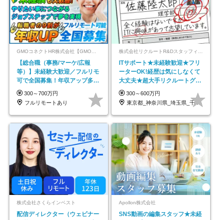
GMOコネクトHR株式会社【GMOインターネットグループ】
株式会社リクルートR&Dスタッフィング【リクルートグループ】
【総合職（事務/マーケ/広報
ITサポート★未経験歓迎★フリ
等）】未経験大歓迎／フルリモ
ーターOK!経歴は気にしなくて
可で全国募集！年収アップ多数
大丈夫★超大手リクルートグル
★年休最大130日★
ープの正社員/sg
300～700万円
300～600万円
フルリモートあり
東京都_神奈川県_埼玉県_千葉県_大阪府…
株式会社さくらインベスト
Apollon株式会社
配信ディレクター（ウェビナー
SNS動画の編集スタッフ★未経