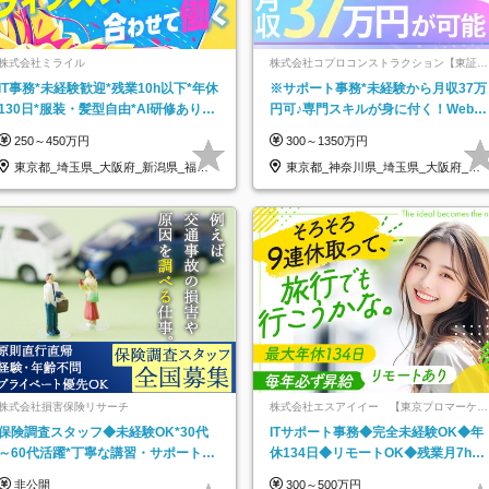
株式会社ミライル
株式会社コプロコンストラクション【東証プ
ライム上場コプロ・ホールディングス子会
IT事務*未経験歓迎*残業10h以下*年休
※サポート事務*未経験から月収37万
社】
130日*服装・髪型自由*AI研修あり*
円可♪専門スキルが身に付く！Web面
住宅手当あり*転勤なし
接＆リモート研修も充実♪/a
250～450万円
300～1350万円
東京都_埼玉県_大阪府_新潟県_福岡
東京都_神奈川県_埼玉県_大阪府_愛
県
知県…
株式会社損害保険リサーチ
株式会社エスアイイー 【東京プロマーケッ
ト上場】
保険調査スタッフ◆未経験OK*30代
ITサポート事務◆完全未経験OK◆年
～60代活躍*丁寧な講習・サポートあ
休134日◆リモートOK◆残業月7h以
り*原則直行直帰／全国募集・業務委
下◆賞与年3回◆5年目まで必ず昇給
非公開
300～500万円