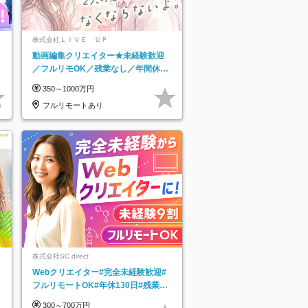
株式会社ＬＩＶＥ ＵＰ
動画編集クリエイター★未経験歓迎
／フルリモOK／残業なし／年間休日
125日／髪・服・ネイル自由／研修充
350～1000万円
実で安心
フルリモートあり
株式会社SC direct
Webクリエイター#完全未経験歓迎#
フルリモートOK#年休130日#残業月
5h以下#全国募集#最大1年の研修
300～700万円