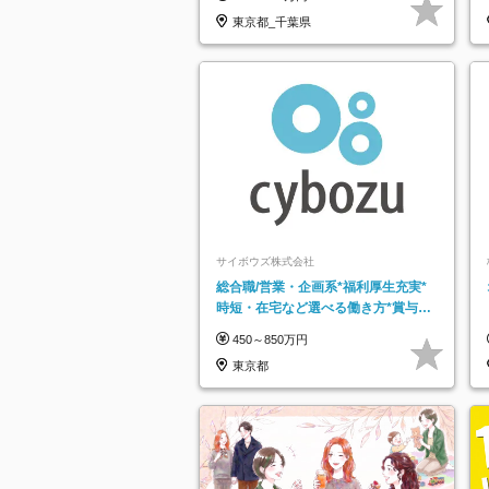
東京都_千葉県
サイボウズ株式会社
総合職/営業・企画系*福利厚生充実*
時短・在宅など選べる働き方*賞与年
2回
450～850万円
東京都