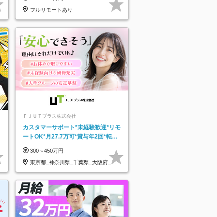
フルリモートあり
ＦＪＵＴプラス株式会社
カスタマーサポート*未経験歓迎*リモ
ートOK*月27.7万可*賞与年2回*転勤
なし*連休OK/ZE010232
300～450万円
東京都_神奈川県_千葉県_大阪府_愛
知県…