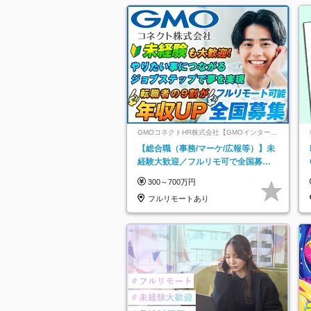
GMOコネクトHR株式会社【GMOインターネ
ットグループ】
【総合職（事務/マーケ/広報等）】未
経験大歓迎／フルリモ可で全国募
集！年収アップ多数★年休最大130日
300～700万円
★
フルリモートあり