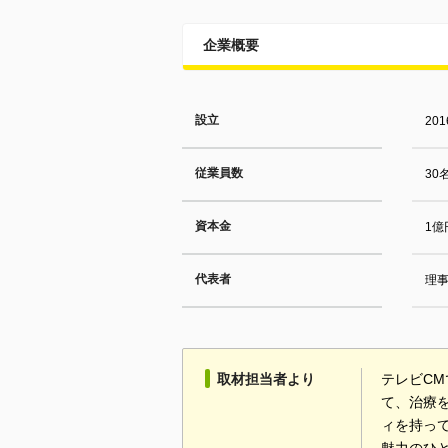
企業概要
設立
20
従業員数
30
資本金
1億
代表者
理事
取材担当者より
テレビC
て、治療
ィを持っ