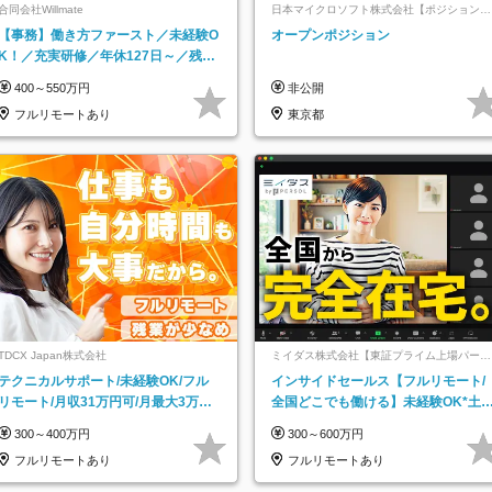
合同会社Willmate
日本マイクロソフト株式会社【ポジションマ
ッチ登録】
【事務】働き方ファースト／未経験O
オープンポジション
K！／充実研修／年休127日～／残業
なし／平均20代／リモートOK
400～550万円
非公開
フルリモートあり
東京都
TDCX Japan株式会社
ミイダス株式会社【東証プライム上場パーソ
ルグループ】
テクニカルサポート/未経験OK/フル
インサイドセールス【フルリモート/
リモート/月収31万円可/月最大3万の
全国どこでも働ける】未経験OK*土
インセンティブ支給/平均年齢33歳
祝休み*残業少なめ*在宅勤務手当あ
300～400万円
300～600万円
フルリモートあり
フルリモートあり