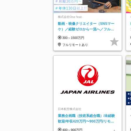
株式会社One feat.
動画・映像クリエイター（SNSマー
ケ）／経験ゼロから一流へ／フルリ
モートOK／月給30万円～／年休130
300～1500万円
日以上
フルリモートあり
日本航空株式会社
業務企画職（技術系総合職）/未経験
歓迎/年収420万円〜900万円/リモー
トフレックス可
400～900万円