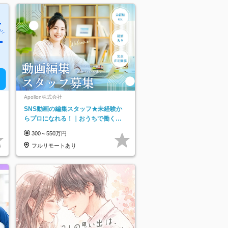
Apollon株式会社
SNS動画の編集スタッフ★未経験か
らプロになれる！｜おうちで働くフ
ルリモート｜残業ゼロで18時退勤◎
300～550万円
フルリモートあり