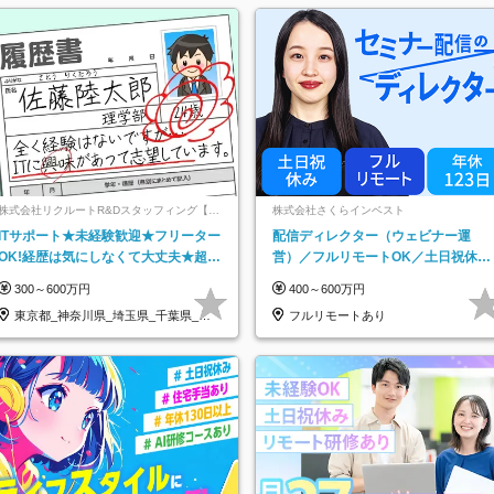
株式会社リクルートR&Dスタッフィング【リ
株式会社さくらインベスト
クルートグループ】
ITサポート★未経験歓迎★フリーター
配信ディレクター（ウェビナー運
OK!経歴は気にしなくて大丈夫★超大
営）／フルリモートOK／土日祝休み
手リクルートグループの正社員/sg
／年休123日／年収600万円可
300～600万円
400～600万円
東京都_神奈川県_埼玉県_千葉県_大
フルリモートあり
阪府…