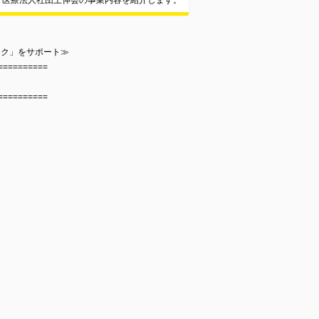
医療法人社団上伸会の事業内容を紹介します。
ック」をサポート≫
==========
==========