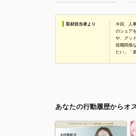
取材担当者より
今回、人
のシェア
や、グッ
役職関係
たい」「
あなたの行動履歴からオ