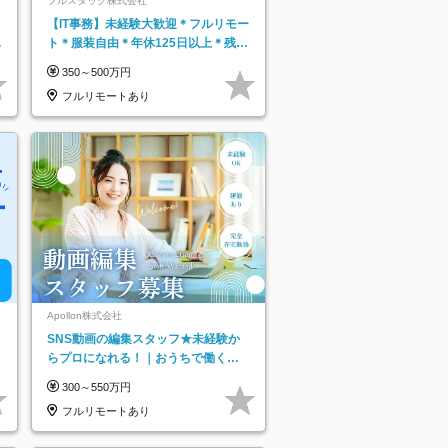
フルスタック株式会社
【IT事務】未経験大歓迎＊フルリモー
日
ト＊服装自由＊年休125日以上＊残業
り
なし＊月給26万円以上
350～500万円
フルリモートあり
Apollon株式会社
SNS動画の編集スタッフ★未経験か
らプロになれる！｜おうちで働くフ
ルリモート｜残業ゼロで18時退勤◎
300～550万円
フルリモートあり