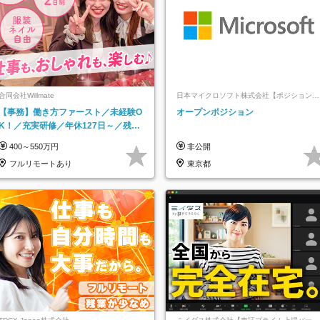
合同会社Willmate
日本マイクロソフト株式会社【ポジションマ
ッチ登録】
【事務】働き方ファースト／未経験O
オープンポジション
K！／充実研修／年休127日～／残業
なし／平均20代／リモートOK
400～550万円
非公開
フルリモートあり
東京都