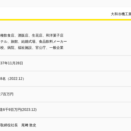
大和冷機工
各種飲食店、酒販店、生花店、和洋菓子店
ホテル、旅館、結婚式場、食品飲料メーカー
学校、病院、福祉施設、官公庁、一般企業
37年11月28日
98名（2022.12）
億7百万円
9億6千9百万円(2023.12)
取締役社長 尾﨑 敦史