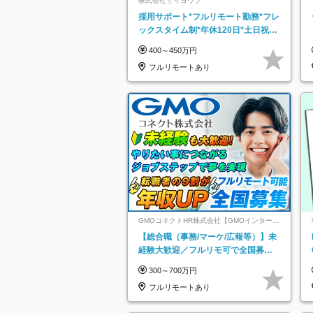
株式会社サイヨウブ
採用サポート*フルリモート勤務*フレ
ックスタイム制*年休120日*土日祝休
み*残業ほぼなし*育児中社員8割以上
400～450万円
フルリモートあり
GMOコネクトHR株式会社【GMOインターネ
ットグループ】
【総合職（事務/マーケ/広報等）】未
経験大歓迎／フルリモ可で全国募
集！年収アップ多数★年休最大130日
300～700万円
★
フルリモートあり