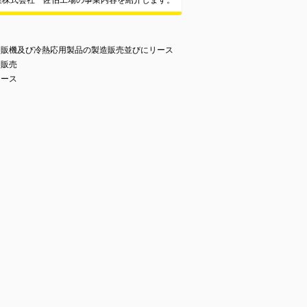
業株式会社 佐伯工場の事業内容を紹介します。
自販機及び冷熱応用製品の製造販売並びにリース
造販売
リース