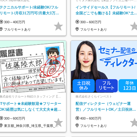
TDCX Japan株式会社
ミイダス株式会社【東証プライム上場パーソ
ルグループ】
テクニカルサポート/未経験OK/フル
インサイドセールス【フルリモート/
リモート/月収31万円可/月最大3万の
全国どこでも働ける】未経験OK*土
インセンティブ支給/平均年齢33歳
祝休み*残業少なめ*在宅勤務手当あ
300～400万円
300～600万円
フルリモートあり
フルリモートあり
株式会社リクルートR&Dスタッフィング【リ
株式会社さくらインベスト
クルートグループ】
ITサポート★未経験歓迎★フリーター
配信ディレクター（ウェビナー運
OK!経歴は気にしなくて大丈夫★超大
営）／フルリモートOK／土日祝休み
手リクルートグループの正社員/sg
／年休123日／年収600万円可
300～600万円
400～600万円
東京都_神奈川県_埼玉県_千葉県_大
フルリモートあり
阪府…