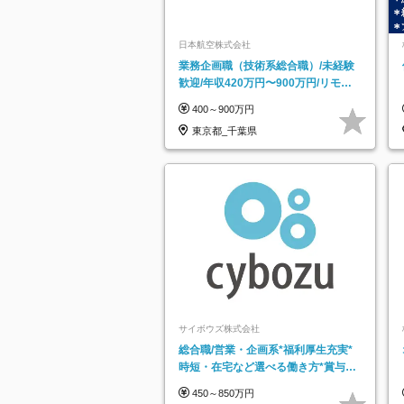
日本航空株式会社
業務企画職（技術系総合職）/未経験
歓迎/年収420万円〜900万円/リモー
トフレックス可
400～900万円
東京都_千葉県
サイボウズ株式会社
総合職/営業・企画系*福利厚生充実*
時短・在宅など選べる働き方*賞与年
2回
450～850万円