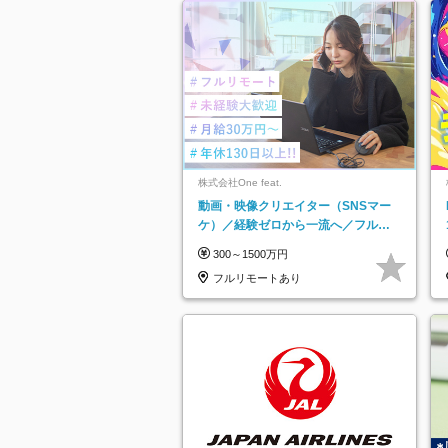
株式会社One feat.
動画・映像クリエイター（SNSマー
ケ）／経験ゼロから一流へ／フルリ
モートOK／月給30万円～／年休130
300～1500万円
日以上
フルリモートあり