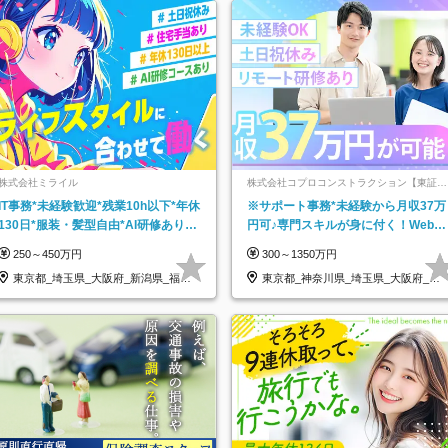
株式会社ミライル
株式会社コプロコンストラクション【東証プ
ライム上場コプロ・ホールディングス子会
IT事務*未経験歓迎*残業10h以下*年休
※サポート事務*未経験から月収37万
社】
130日*服装・髪型自由*AI研修あり*
円可♪専門スキルが身に付く！Web面
住宅手当あり*転勤なし
接＆リモート研修も充実♪/a
250～450万円
300～1350万円
東京都_埼玉県_大阪府_新潟県_福岡
東京都_神奈川県_埼玉県_大阪府_愛
県
知県…