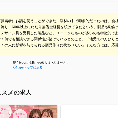
事担当者にお話を伺うことができた。取材の中で印象的だったのは、会
を誇り、60年以上にわたり無借金経営を続けてきたという。製品も独自
ドデザイン賞を受賞した製品など、ユニークなものが多いのも特徴的で
なく何でも相談できる関係性が築けているとのこと。「地元でのんびり
多くの人に影響を与えられる製品作りに携わりたい」そんな方には、応
現在typeに掲載中の求人はありません。
typeトップに戻る
ススメの求人