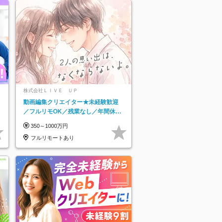
株式会社ＬＩＶＥ ＵＰ
動画編集クリエイター★未経験歓迎
／フルリモOK／残業なし／年間休日
125日／髪・服・ネイル自由／研修充
350～1000万円
実で安心
フルリモートあり