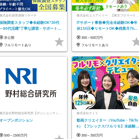
株式会社損害保険リサーチ
株式会社エスアイイー 【東京プロマーケッ
ト上場】
保険調査スタッフ◆未経験OK*30代
ITサポート事務◆完全未経験OK◆年
～60代活躍*丁寧な講習・サポートあ
休134日◆リモートOK◆残業月7h以
り*原則直行直帰／全国募集・業務委
下◆賞与年3回◆5年目まで必ず昇給
非公開
300～500万円
託
フルリモートあり
フルリモートあり
株式会社野村総合研究所【ポジションマッチ
株式会社ＯＬＣ
登録】
オープンポジション
動画クリエイター（YouTube・TikTo
k）【フレックス/フルリモ】未経験O
K｜Web研修1年間｜副業OK
500～1500万円
300～350万円