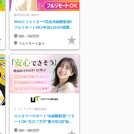
株式会社SC direct
Webクリエイター#完全未経験歓迎#
フルリモートOK#年休130日#残業月
5h以下#全国募集#最大1年の研修
300～700万円
フルリモートあり
ＦＪＵＴプラス株式会社
カスタマーサポート*未経験歓迎*リモ
ートOK*月27.7万可*賞与年2回*転勤
なし*連休OK/ZE010232
300～450万円