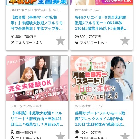
GMOコネクトHR株式会社【GMOインターネットグループ】
株式会社SC direct
【総合職（事務/マーケ/広報
Webクリエイター#完全未経験
等）】未経験大歓迎／フルリモ
歓迎#フルリモートOK#年休
可で全国募集！年収アップ多数
130日#残業月5h以下#全国募集
★年休最大130日★
#最大1年の研修
300～700万円
300～700万円
フルリモートあり
フルリモートあり
フルスタック株式会社
株式会社サイヨウブ
【IT事務】未経験大歓迎＊フル
採用サポート*フルリモート勤
リモート＊服装自由＊年休125
務*フレックスタイム制*年休
日以上＊残業なし＊月給26万円
120日*土日祝休み*残業ほぼな
以上
し*育児中社員8割以上
350～500万円
400～450万円
フルリモートあり
フルリモートあり