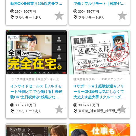
勤務OK◆残業月10h以内◆フレ
で働くフルリモート｜残業ゼロ
ックス制
で18時退勤◎
250～500万円
300～550万円
フルリモートあり
フルリモートあり
ミイダス株式会社【東証プライム上場パーソルグループ】
株式会社リクルートR&Dスタッフィング【リクルートグループ】
インサイドセールス【フルリモ
ITサポート★未経験歓迎★フリ
ート/全国どこでも働ける】未経
ーターOK!経歴は気にしなくて
験OK*土日祝休み*残業少なめ*
大丈夫★超大手リクルートグル
在宅勤務手当あり
ープの正社員/sg
300～600万円
300～600万円
フルリモートあり
東京都_神奈川県_埼玉県_千葉県_大阪府…