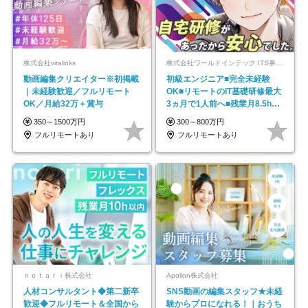
株式会社viralinks
株式会社ワールドインテック ITS事業部【東証プライム上場グループ】
動画編集クリエイター※初掲載
初級エンジニア■完全未経験
｜未経験歓迎／フルリモート
OK■リモートのIT基礎研修最大
OK／月給32万＋賞与
3ヵ月で1人前へ■残業月8.5h■
安定基盤/STR
350～1500万円
300～800万円
フルリモートあり
フルリモートあり
ｎｏｔａｒｉ株式会社
Apollon株式会社
人材コンサルタント◆第二新卒
SNS動画の編集スタッフ★未経
歓迎◆フルリモート＆全国から
験からプロになれる！｜おうち