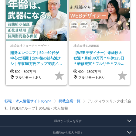
株式会社フューチャーゲート
株式会社SUNRISE
開発エンジニア｜50～60代が
【WEBデザイナー】未経験大
中心に活躍｜定年後の給与減ナ
歓迎＊月給30万円＊年休125日
シ｜年収50万円アップ実績／昇
＊研修充実＊フルリモ＊フルフ
給率92％（直近3年）
レックス＊
500～800万円
400～1500万円
フルリモートあり
フルリモートあり
転職・求人情報サイトのtype
掲載企業一覧
アルティウスリンク株式会
社【KDDIグループ】の転職・求人情報
職種から求人を探す
勤務地から求人を探す