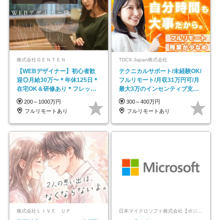
株式会社ＧＥＮＴＥＮ
TDCX Japan株式会社
【WEBデザイナー】初⼼者歓
テクニカルサポート/未経験OK/
迎◎⽉給30万〜＊年休125⽇＊
フルリモート/月収31万円可/月
在宅OK＆研修あり＊フレック
最大3万のインセンティブ支給/
ス
平均年齢33歳
200～1000万円
300～400万円
フルリモートあり
フルリモートあり
株式会社ＬＩＶＥ ＵＰ
日本マイクロソフト株式会社【ポジションマッチ登録】