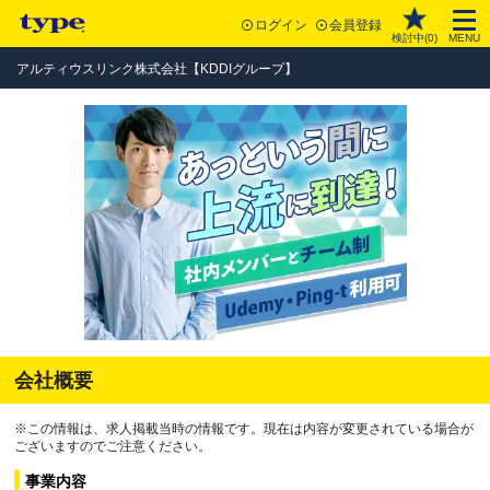
ログイン
会員登録
検討中(
0
)
MENU
アルティウスリンク株式会社【KDDIグループ】
会社概要
※この情報は、求人掲載当時の情報です。現在は内容が変更されている場合が
ございますのでご注意ください。
事業内容