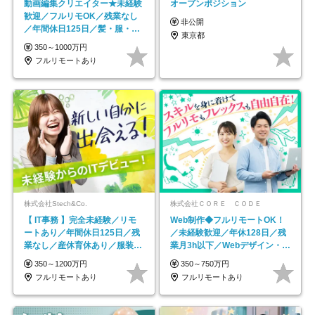
動画編集クリエイター★未経験
オープンポジション
歓迎／フルリモOK／残業なし
非公開
／年間休日125日／髪・服・ネ
東京都
イル自由／研修充実で安心
350～1000万円
フルリモートあり
株式会社Stech&Co.
株式会社ＣＯＲＥ ＣＯＤＥ
【 IT事務 】完全未経験／リモ
Web制作◆フルリモートOK！
ートあり／年間休日125日／残
／未経験歓迎／年休128日／残
業なし／産休育休あり／服装・
業月3h以下／Webデザイン・
髪型自由／毎年昇給
ECサイトやHP制作
350～1200万円
350～750万円
フルリモートあり
フルリモートあり