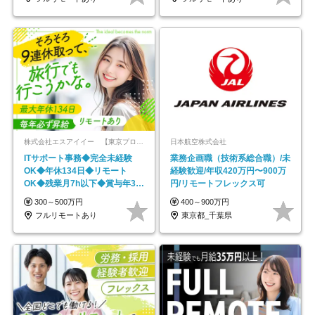
株式会社エスアイイー 【東京プロマーケット上場】
日本航空株式会社
ITサポート事務◆完全未経験
業務企画職（技術系総合職）/未
OK◆年休134日◆リモート
経験歓迎/年収420万円〜900万
OK◆残業月7h以下◆賞与年3回
円/リモートフレックス可
◆5年目まで必ず昇給
300～500万円
400～900万円
フルリモートあり
東京都_千葉県