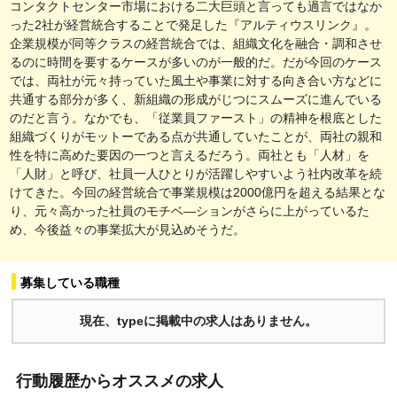
コンタクトセンター市場における二大巨頭と言っても過言ではなか
った2社が経営統合することで発足した『アルティウスリンク』。
企業規模が同等クラスの経営統合では、組織文化を融合・調和させ
るのに時間を要するケースが多いのが一般的だ。だが今回のケース
では、両社が元々持っていた風土や事業に対する向き合い方などに
共通する部分が多く、新組織の形成がじつにスムーズに進んでいる
のだと言う。なかでも、「従業員ファースト」の精神を根底とした
組織づくりがモットーである点が共通していたことが、両社の親和
性を特に高めた要因の一つと言えるだろう。両社とも「人材」を
「人財」と呼び、社員一人ひとりが活躍しやすいよう社内改革を続
けてきた。今回の経営統合で事業規模は2000億円を超える結果とな
り、元々高かった社員のモチベ―ションがさらに上がっているた
め、今後益々の事業拡大が見込めそうだ。
募集している職種
現在、typeに掲載中の求人はありません。
行動履歴からオススメの求人