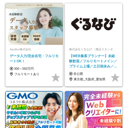
Apollon株式会社
株式会社ぐるなび （東証スタンダード上場）
データ入力/完全在宅・フルリモ
【WEB集客プランナー】未経
ートOK！
験歓迎／フルリモートメイン／
プライム上場／土日祝休み／東
300～550万円
京・大阪・名古屋
非公開
フルリモートあり
東京都_大阪府_愛知県