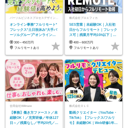
パーソルビジネスプロセスデザイン株式会社 事業開発本部
株式会社プロエフィカ
オンライン事務*フルリモート*
SES営業｜未経験OK｜入社初
フレックス*土日祝休み*大手パ
日からフルリモート｜フレック
ーソルグループ*オンライン面
ス可｜残業月平均10h以下｜事
接*30～40代活躍中
業立ち上げメンバー
300～450万円
400～600万円
フルリモートあり
フルリモートあり
合同会社Willmate
株式会社ＯＬＣ
【事務】働き方ファースト／未
動画クリエイター（YouTube・
経験OK！／充実研修／年休127
TikTok）【フレックス/フルリ
日～／残業なし／平均20代／リ
モ】未経験OK｜Web研修1年間