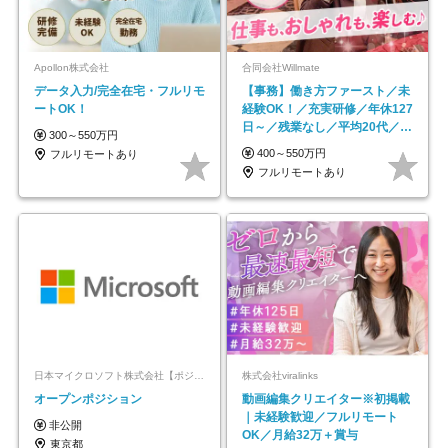
Apollon株式会社
合同会社Willmate
データ入力/完全在宅・フルリモ
【事務】働き方ファースト／未
ートOK！
経験OK！／充実研修／年休127
日～／残業なし／平均20代／リ
300～550万円
モートOK
400～550万円
フルリモートあり
フルリモートあり
日本マイクロソフト株式会社【ポジションマッチ登録】
株式会社viralinks
オープンポジション
動画編集クリエイター※初掲載
｜未経験歓迎／フルリモート
非公開
OK／月給32万＋賞与
東京都