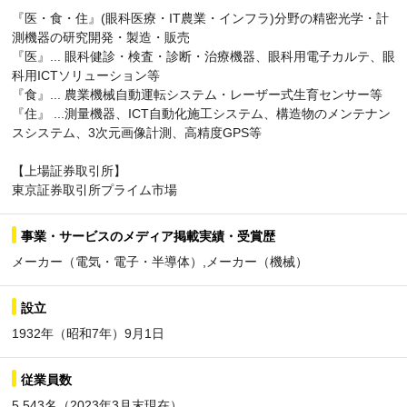
『医・食・住』(眼科医療・IT農業・インフラ)分野の精密光学・計
測機器の研究開発・製造・販売
『医』... 眼科健診・検査・診断・治療機器、眼科用電子カルテ、眼
科用ICTソリューション等
『食』... 農業機械自動運転システム・レーザー式生育センサー等
『住』 ...測量機器、ICT自動化施工システム、構造物のメンテナン
スシステム、3次元画像計測、高精度GPS等
【上場証券取引所】
東京証券取引所プライム市場
事業・サービスのメディア掲載実績・受賞歴
メーカー（電気・電子・半導体）,メーカー（機械）
設立
1932年（昭和7年）9月1日
従業員数
5,543名（2023年3月末現在）