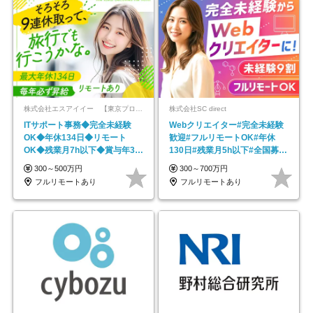
株式会社エスアイイー 【東京プロマーケット上場】
株式会社SC direct
ITサポート事務◆完全未経験
Webクリエイター#完全未経験
OK◆年休134日◆リモート
歓迎#フルリモートOK#年休
OK◆残業月7h以下◆賞与年3回
130日#残業月5h以下#全国募集
◆5年目まで必ず昇給
#最大1年の研修
300～500万円
300～700万円
フルリモートあり
フルリモートあり