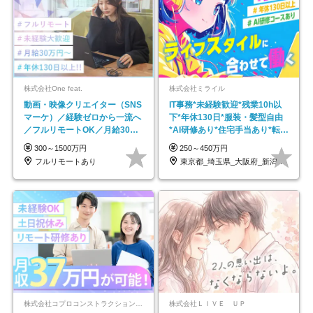
株式会社One feat.
株式会社ミライル
動画・映像クリエイター（SNS
IT事務*未経験歓迎*残業10h以
マーケ）／経験ゼロから一流へ
下*年休130日*服装・髪型自由
／フルリモートOK／月給30万
*AI研修あり*住宅手当あり*転勤
円～／年休130日以上
なし
300～1500万円
250～450万円
フルリモートあり
東京都_埼玉県_大阪府_新潟県_福岡県
株式会社コプロコンストラクション【東証プライム上場コプロ・ホールディングス子会社】
株式会社ＬＩＶＥ ＵＰ