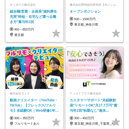
サイボウズ株式会社
株式会社野村総合研究所【ポジションマッチ登録】
総合職/営業・企画系*福利厚生
オープンポジション
充実*時短・在宅など選べる働
500～1500万円
き方*賞与年2回
東京都_神奈川県
450～850万円
東京都
株式会社ＯＬＣ
ＦＪＵＴプラス株式会社
動画クリエイター（YouTube・
カスタマーサポート*未経験歓
TikTok）【フレックス/フルリ
迎*リモートOK*月27.7万可*賞
モ】未経験OK｜Web研修1年間
与年2回*転勤なし*連休
｜副業OK
OK/ZE010232
300～350万円
300～450万円
フルリモートあり
東京都_神奈川県_千葉県_大阪府_愛知県…