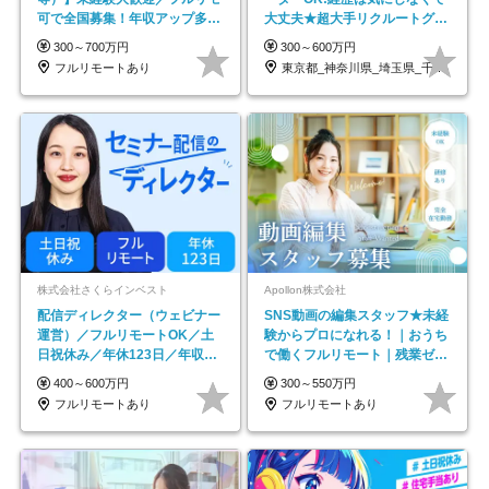
可で全国募集！年収アップ多数
大丈夫★超大手リクルートグル
★年休最大130日★
ープの正社員/sg
300～700万円
300～600万円
フルリモートあり
東京都_神奈川県_埼玉県_千葉県_大阪府…
株式会社さくらインベスト
Apollon株式会社
配信ディレクター（ウェビナー
SNS動画の編集スタッフ★未経
運営）／フルリモートOK／土
験からプロになれる！｜おうち
日祝休み／年休123日／年収
で働くフルリモート｜残業ゼロ
600万円可
で18時退勤◎
400～600万円
300～550万円
フルリモートあり
フルリモートあり