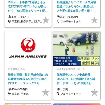
※サポート事務*未経験から月
動画編集クリエイター★未経験
収37万円可♪専門スキルが身に
歓迎／フルリモOK／残業なし
付く！Web面接＆リモート研修
／年間休日125日／髪・服・ネ
も充実♪/a
イル自由／研修充実で安心
300～1350万円
350～1000万円
東京都_神奈川県_埼玉県_大阪府_愛知県…
フルリモートあり
日本航空株式会社
株式会社損害保険リサーチ
業務企画職（技術系総合職）/未
保険調査スタッフ◆未経験
経験歓迎/年収420万円〜900万
OK*30代～60代活躍*丁寧な講
円/リモートフレックス可
習・サポートあり*原則直行直
帰／全国募集・業務委託
400～900万円
非公開
東京都_千葉県
フルリモートあり