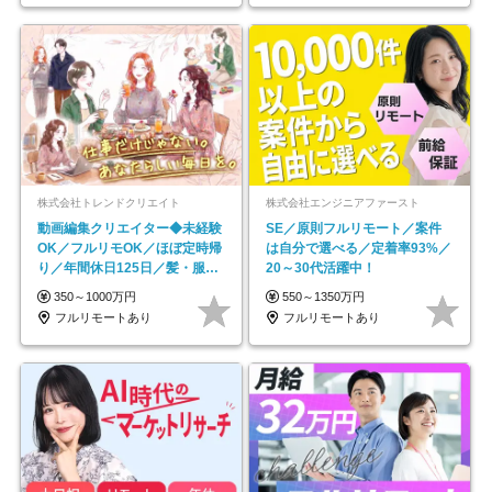
株式会社トレンドクリエイト
株式会社エンジニアファースト
動画編集クリエイター◆未経験
SE／原則フルリモート／案件
OK／フルリモOK／ほぼ定時帰
は自分で選べる／定着率93%／
り／年間休日125日／髪・服・
20～30代活躍中！
ネイル自由／副業OK
350～1000万円
550～1350万円
フルリモートあり
フルリモートあり