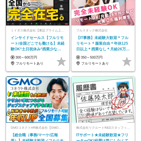
ミイダス株式会社【東証プライム上場パーソルグループ】
フルスタック株式会社
インサイドセールス【フルリモ
【IT事務】未経験大歓迎＊フル
ート/全国どこでも働ける】未経
リモート＊服装自由＊年休125
験OK*土日祝休み*残業少なめ*
日以上＊残業なし＊月給26万円
在宅勤務手当あり
以上
300～600万円
350～500万円
フルリモートあり
フルリモートあり
GMOコネクトHR株式会社【GMOインターネットグループ】
株式会社リクルートR&Dスタッフィング【リクルートグループ】
【総合職（事務/マーケ/広報
ITサポート★未経験歓迎★フリ
等）】未経験大歓迎／フルリモ
ーターOK!経歴は気にしなくて