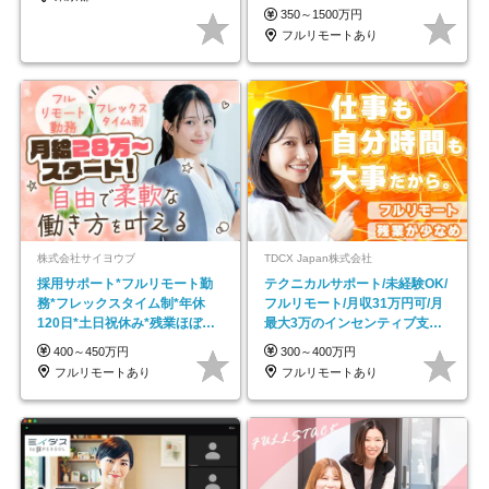
350～1500万円
フルリモートあり
株式会社サイヨウブ
TDCX Japan株式会社
採用サポート*フルリモート勤
テクニカルサポート/未経験OK/
務*フレックスタイム制*年休
フルリモート/月収31万円可/月
120日*土日祝休み*残業ほぼな
最大3万のインセンティブ支給/
し*育児中社員8割以上
平均年齢33歳
400～450万円
300～400万円
フルリモートあり
フルリモートあり