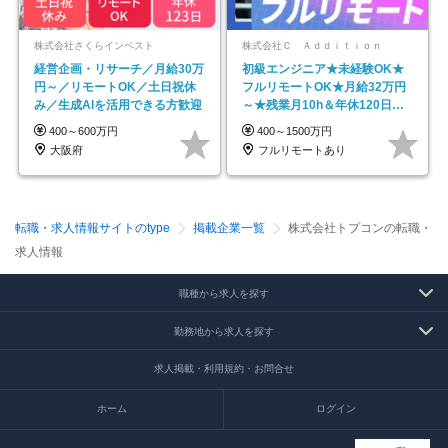
株式会社さくらインベスト
株式会社Ｃ Ａｄｄｉｔｉｏｎ
経営企画・リサーチ／月給30万
初級エンジニア★未経験OK★
円～／リモートOK／土日祝休
フルリモートOK★月給32万円
み／生成AIを活用できる方歓迎
～★残業月10h＆年休120日以
上★副業可
400～600万円
400～1500万円
大阪府
フルリモートあり
転職・求人情報サイトのtype
掲載企業一覧
株式会社トプコンの転職・
求人情報
職種から求人を探す
勤務地から求人を探す
求人掲載・利用規約・お問合せ
ホーム
ログイン