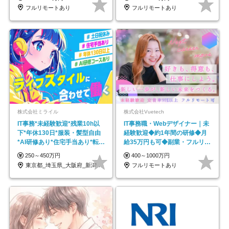
フルリモートあり
フルリモートあり
株式会社ミライル
株式会社Vuetech
IT事務*未経験歓迎*残業10h以
IT事務職・Webデザイナー｜未
下*年休130日*服装・髪型自由
経験歓迎◆約1年間の研修◆月
*AI研修あり*住宅手当あり*転勤
給35万円も可◆副業・フルリモ
なし
ート可◆年休126日
250～450万円
400～1000万円
東京都_埼玉県_大阪府_新潟県_福岡県
フルリモートあり