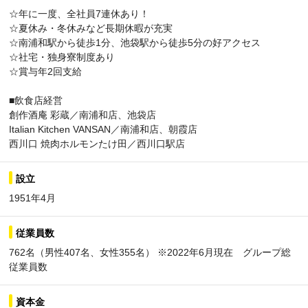
☆年に一度、全社員7連休あり！
☆夏休み・冬休みなど長期休暇が充実
☆南浦和駅から徒歩1分、池袋駅から徒歩5分の好アクセス
☆社宅・独身寮制度あり
☆賞与年2回支給
■飲食店経営
創作酒庵 彩蔵／南浦和店、池袋店
Italian Kitchen VANSAN／南浦和店、朝霞店
西川口 焼肉ホルモンたけ田／西川口駅店
設立
1951年4月
従業員数
762名（男性407名、女性355名） ※2022年6月現在 グループ総
従業員数
資本金