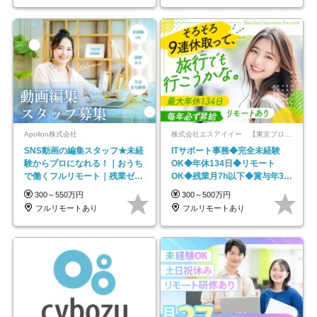
Apollon株式会社
株式会社エスアイイー 【東京プロマーケット上場】
SNS動画の編集スタッフ★未経
ITサポート事務◆完全未経験
験からプロになれる！｜おうち
OK◆年休134日◆リモート
で働くフルリモート｜残業ゼロ
OK◆残業月7h以下◆賞与年3回
で18時退勤◎
◆5年目まで必ず昇給
300～550万円
300～500万円
フルリモートあり
フルリモートあり