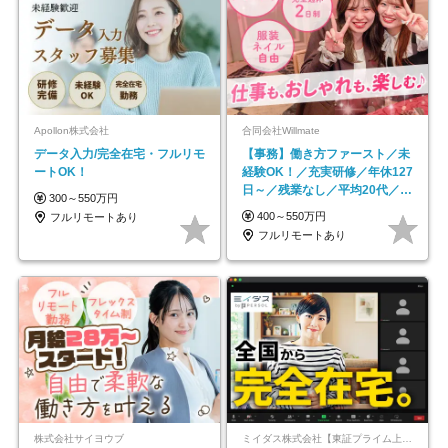
Apollon株式会社
合同会社Willmate
データ入力/完全在宅・フルリモ
【事務】働き方ファースト／未
ートOK！
経験OK！／充実研修／年休127
日～／残業なし／平均20代／リ
300～550万円
モートOK
400～550万円
フルリモートあり
フルリモートあり
株式会社サイヨウブ
ミイダス株式会社【東証プライム上場パーソルグループ】