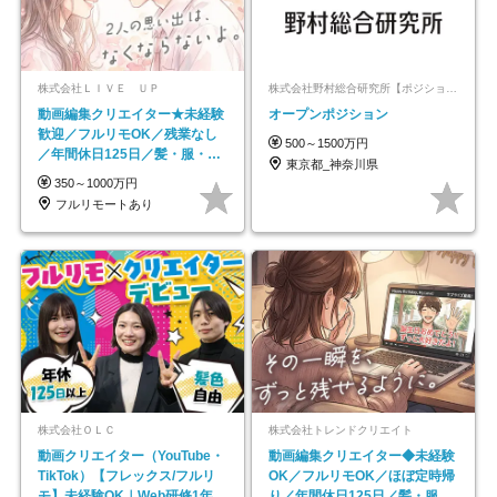
株式会社ＬＩＶＥ ＵＰ
株式会社野村総合研究所【ポジションマッチ登録】
動画編集クリエイター★未経験
オープンポジション
歓迎／フルリモOK／残業なし
500～1500万円
／年間休日125日／髪・服・ネ
東京都_神奈川県
イル自由／研修充実で安心
350～1000万円
フルリモートあり
株式会社ＯＬＣ
株式会社トレンドクリエイト
動画クリエイター（YouTube・
動画編集クリエイター◆未経験
TikTok）【フレックス/フルリ
OK／フルリモOK／ほぼ定時帰
モ】未経験OK｜Web研修1年間
り／年間休日125日／髪・服・