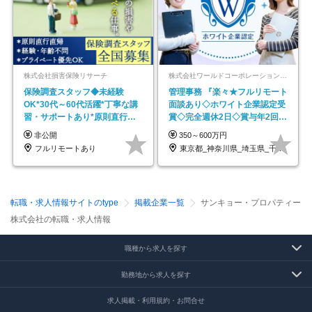
株式会社損害保険リサーチ
株式会社ワールドコーポレーション 採用事業部【上場グループ】
保険調査スタッフ◆未経験
管理事務 『楽々★フルリモート
OK*30代～60代活躍*丁寧な講
面談あり◇ホワイト企業認定受
習・サポートあり*原則直行直
賞◇完全週休2日◇賞与年2回
帰／全国募集・業務委託
/p13
非公開
350～600万円
フルリモートあり
東京都_神奈川県_埼玉県_千葉県_大阪府…
転職・求人情報サイトのtype
掲載企業一覧
サンキョー・プロパティー
株式会社の転職・求人情報
職種から求人を探す
勤務地から求人を探す
求人掲載・利用規約・お問合せ