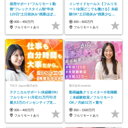
採用サポート*フルリモート勤
インサイドセールス【フルリモ
務*フレックスタイム制*年休
ート/全国どこでも働ける】未経
120日*土日祝休み*残業ほぼな
験OK*土日祝休み*残業少なめ*
し*育児中社員8割以上
在宅勤務手当あり
400～450万円
300～600万円
フルリモートあり
フルリモートあり
TDCX Japan株式会社
株式会社viralinks
テクニカルサポート/未経験OK/
動画編集クリエイター※初掲載
フルリモート/月収31万円可/月
｜未経験歓迎／フルリモート
最大3万のインセンティブ支給/
OK／月給32万＋賞与
平均年齢33歳
300～400万円
350～1500万円
フルリモートあり
フルリモートあり