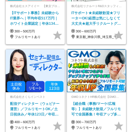
株式会社エスアイイー 【東京プロマーケット上場】
株式会社リクルートR&Dスタッフィング【リクルートグループ】
【ITサポート事務】未経験から
ITサポート★未経験歓迎★フリ
IT業界へ｜平均年収517万円｜
ーターOK!経歴は気にしなくて
ホワイト企業認定｜年休134日
大丈夫★超大手リクルートグル
｜リモートOK
ープの正社員/sg
300～500万円
300～600万円
フルリモートあり
東京都_神奈川県_埼玉県_千葉県_大阪府…
株式会社さくらインベスト
GMOコネクトHR株式会社【GMOインターネットグループ】
配信ディレクター（ウェビナー
【総合職（事務/マーケ/広報
運営）／フルリモートOK／土
等）】未経験大歓迎／フルリモ
日祝休み／年休123日／年収
可で全国募集！年収アップ多数
600万円可
★年休最大130日★
400～600万円
300～700万円
フルリモートあり
フルリモートあり