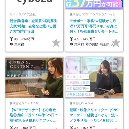
サイボウズ株式会社
株式会社コプロコンストラクション【東証プライム上場コプロ・ホールディングス子会社】
総合職/営業・企画系*福利厚生
※サポート事務*未経験から月
充実*時短・在宅など選べる働
収37万円可♪専門スキルが身に
き方*賞与年2回
付く！Web面接＆リモート研修
も充実♪/a
450～850万円
300～1350万円
東京都
東京都_神奈川県_埼玉県_大阪府_愛知県…
株式会社ＧＥＮＴＥＮ
株式会社One feat.
【WEBデザイナー】初⼼者歓
動画・映像クリエイター（SNS
迎◎⽉給30万〜＊年休125⽇＊
マーケ）／経験ゼロから一流へ
在宅OK＆研修あり＊フレック
／フルリモートOK／月給30万
ス
円～／年休130日以上
200～1000万円
300～1500万円